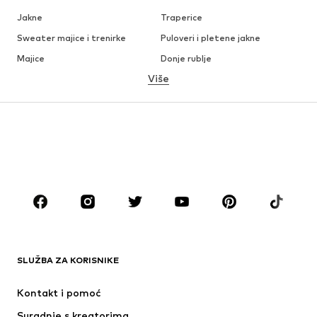
Jakne
Traperice
Sweater majice i trenirke
Puloveri i pletene jakne
Majice
Donje rublje
Više
Hlače
Košulje
Kaputi
Odijela i sakoi
Kupaći kostimi
Veći brojevi
Obuća
Sport
Dodaci
Premium
ODJEĆA
Novo
Popularno
Majice
Traperice
SLUŽBA ZA KORISNIKE
Jakne
Sweater majice i trenirke
Hlače
Košulje
Kontakt i pomoć
Donje rublje
Puloveri i pletene jakne
Suradnje s kreatorima