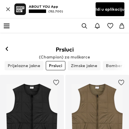
ABOUT YOU App
Idi u aplikaciju
(152.700)
Prsluci
(Champion) za muškarce
Prijelazne jakne
Prsluci
Zimske jakne
Bomber ja