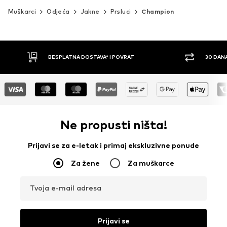
Muškarci
Odjeća
Jakne
Prsluci
Champion
30 DANA PRAVO NA POVRAT
PLAĆ
Ne propusti ništa!
Prijavi se za e-letak i primaj ekskluzivne ponude
Za žene
Za muškarce
Tvoja e-mail adresa
Prijavi se