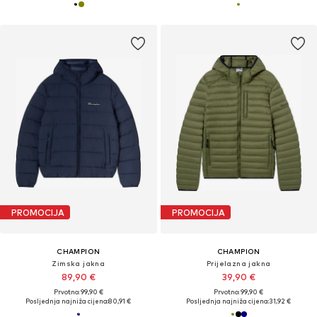
PROMOCIJA
PROMOCIJA
CHAMPION
CHAMPION
Zimska jakna
Prijelazna jakna
89,90 €
39,90 €
Prvotno: 99,90 €
Prvotno: 99,90 €
Posljednja najniža cijena:
80,91 €
Posljednja najniža cijena:
31,92 €