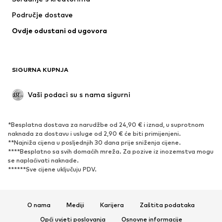
Odijela i sakoi
Kaputi
Područje dostave
Kupaći kostimi
Veći brojevi
Ovdje odustani od ugovora
Posebne prigode
Ekskluzivno
Recikliranje
OBUĆA
SIGURNA KUPNJA
Novo
Popularno
Vaši podaci su s nama sigurni
Visoke cipele i čizme
Tenisice
Niske cipele
Sportska obuća
*Besplatna dostava za narudžbe od 24,90 € i iznad, u suprotnom
Otvorena obuća
Ekskluzivno
naknada za dostavu i usluge od 2,90 € će biti primijenjeni.
**Najniža cijena u posljednjih 30 dana prije sniženja cijene.
****Besplatno sa svih domaćih mreža. Za pozive iz inozemstva mogu
SPORT
se naplaćivati ​​naknade.
******Sve cijene uključuju PDV.
Sportska odjeća
Sportovi
Sportska obuća
Sportski dodaci
O nama
Mediji
Karijera
Zaštita podataka
DODACI
Opći uvjeti poslovanja
Osnovne informacije