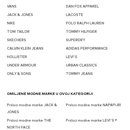
VANS
DAN FOX APPAREL
JACK & JONES
LACOSTE
NIKE
POLO RALPH LAUREN
TOM TAILOR
TOMMY HILFIGER
SKECHERS
SUPERDRY
CALVIN KLEIN JEANS
ADIDAS PERFORMANCE
HOLLISTER
LEVI'S
UNDER ARMOUR
URBAN CLASSICS
ONLY & SONS
TOMMY JEANS
OMILJENE MODNE MARKE U OVOJ KATEGORIJI
Prsluci modne marke JACK &
Prsluci modne marke NAPAPIJRI
JONES
Prsluci modne marke THE
Prsluci modne marke LEVI'S ®
NORTH FACE