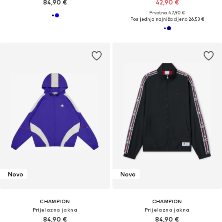
84,90 €
42,90 €
Prvotno: 47,90 €
Posljednja najniža cijena:
26,53 €
Novo
Novo
CHAMPION
CHAMPION
Prijelazna jakna
Prijelazna jakna
84,90 €
84,90 €