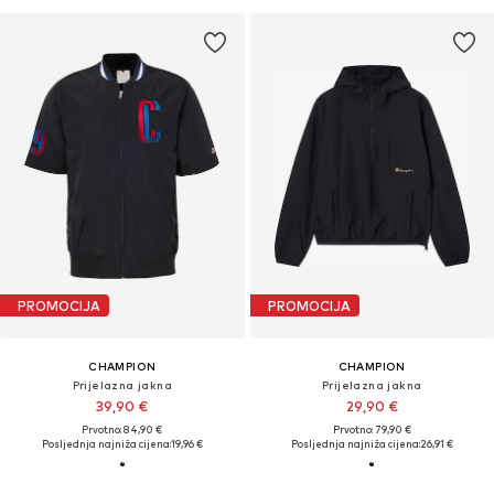
PROMOCIJA
PROMOCIJA
CHAMPION
CHAMPION
Prijelazna jakna
Prijelazna jakna
39,90 €
29,90 €
Prvotno: 84,90 €
Prvotno: 79,90 €
Posljednja najniža cijena:
19,96 €
Posljednja najniža cijena:
26,91 €