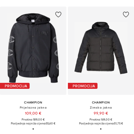
PROMOCIJA
PROMOCIJA
CHAMPION
CHAMPION
Prijelazna jakna
Zimska jakna
109,00 €
99,90 €
Prvotno: 189,00 €
Prvotno: 169,00 €
Posljednja najniža cijena:
55,60 €
Posljednja najniža cijena:
51,75 €