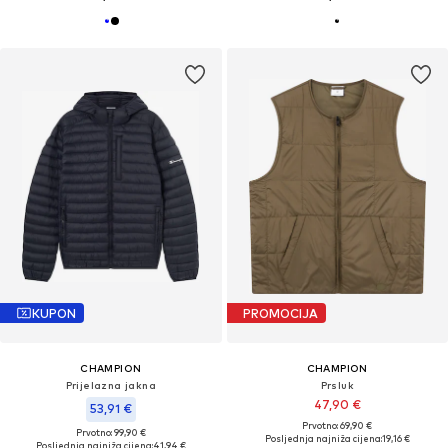
KUPON
PROMOCIJA
CHAMPION
CHAMPION
Prijelazna jakna
Prsluk
47,90 €
53,91 €
Prvotno: 69,90 €
Prvotno: 99,90 €
Posljednja najniža cijena:
19,16 €
Posljednja najniža cijena:
41,94 €