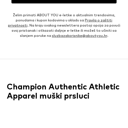
Želim primati ABOUT YOU e-letke o aktualnim trendovima,
ponudama i kupon kodovima u skladu sa
Pravila o zaštiti
privatnosti
. Na kraju svakog newslettera postoji opcija za povući
svoj pristanak i otkazati daljnje e-letke ili možeš to učiniti sa
slanjem poruke na
sluzbazakorisnike@aboutyou.hr
.
Champion Authentic Athletic
Apparel muški prsluci