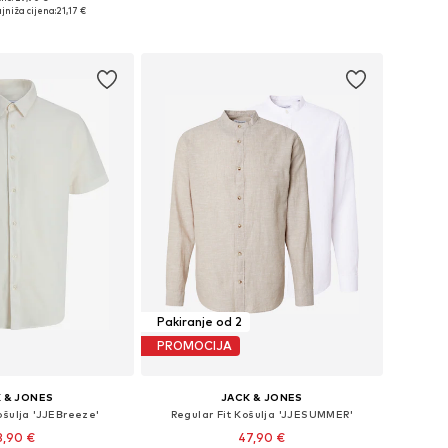
: XS, S, M, L, XL, XXL
Dostupne veličine: XS, S, M, L, XL, XXL
jniža cijena:
21,17 €
u košaricu
Dodaj u košaricu
Pakiranje od 2
PROMOCIJA
 & JONES
JACK & JONES
ošulja 'JJEBreeze'
Regular Fit Košulja 'JJESUMMER'
3,90 €
47,90 €