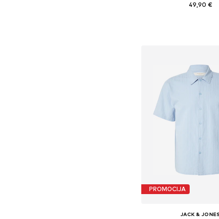
49,90 €
+
11
Dostupne veličine: S, M, 
Dodaj u košar
PROMOCIJA
JACK & JONE