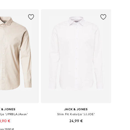
u košaricu
Dodaj u košaricu
 & JONES
JACK & JONES
ulja 'JPRBLAJAxon'
Slim Fit Košulja 'JJJOE'
3,90 €
24,99 €
+
3
no: 29,90 €