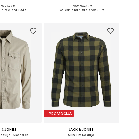
no: 29,90 €
Prvotno: 69,90 €
: XS, S, M, L, XL, XXL
Dostupne veličine: S, M, L, XL, XXL
jniža cijena:
21,51 €
Posljednja najniža cijena:
43,11 €
u košaricu
Dodaj u košaricu
PROMOCIJA
 & JONES
JACK & JONES
Košulja 'Sheridan'
Slim Fit Košulja