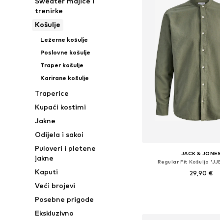
Sweater majice i
trenirke
Košulje
Ležerne košulje
Poslovne košulje
Traper košulje
Karirane košulje
Traperice
Kupaći kostimi
Jakne
Odijela i sakoi
Puloveri i pletene
JACK & JONE
jakne
Regular Fit Košulja 'J
Kaputi
29,90 €
Veći brojevi
Dostupne veličine: XS, M,
Posebne prigode
Dodaj u košar
Ekskluzivno