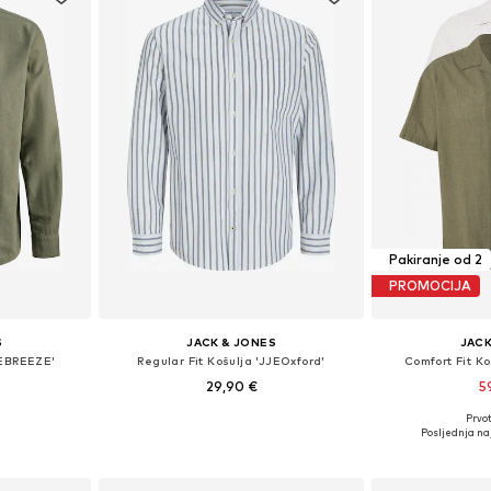
Pakiranje od 2
PROMOCIJA
S
JACK & JONES
JACK
JEBREEZE'
Regular Fit Košulja 'JJEOxford'
Comfort Fit K
29,90 €
5
+
2
Prvot
 L, XL, XXL
Dostupne veličine: XS, S, M, L, XL, XXL
Dostupne vel
Posljednja naj
icu
Dodaj u košaricu
Dodaj 