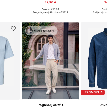
39,90 €
3
Prvotno: 49,90 €
Prvot
L, XL, XXL
Dostupno u više veličina
Dostupne veličine
Posljednja najniža cijena:
35,91 €
Posljednja na
icu
Dodaj u košaricu
Dodaj 
The AY Style Edit
PROMOCIJA
Pogledaj outfit
S
JACK