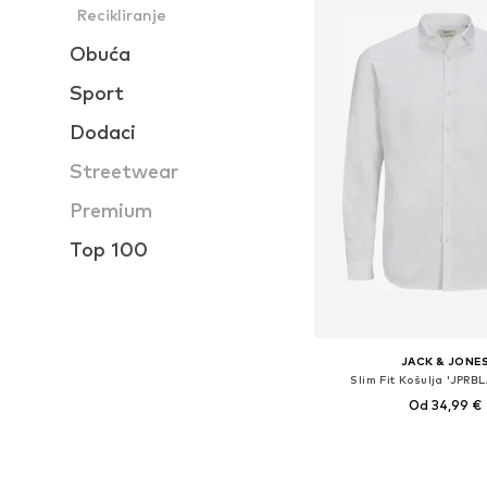
Recikliranje
Obuća
Sport
Dodaci
Streetwear
Premium
Top 100
JACK & JONE
Slim Fit Košulja 'JPRB
Od 34,99 €
Dostupne veličine: S, M, 
Dodaj u košar