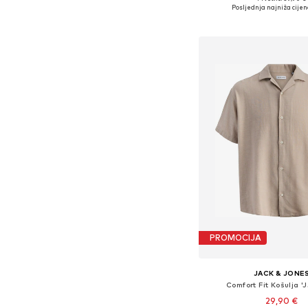
Dostupne veličine: XS, S, M
Posljednja najniža cijen
Dodaj u košar
PROMOCIJA
JACK & JONE
Comfort Fit Košulja '
29,90 €