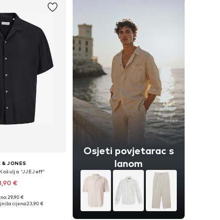
Osjeti povjetarac s
lanom
 & JONES
Košulja 'JJEJeff'
3,90 €
+
1
no: 29,90 €
: XS, S, M, L, XL, XXL
niža cijena:
23,90 €
u košaricu