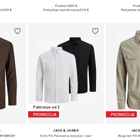
+
2
Prvotno: 29,90 €
Prvot
L, XL, XXL
Dostupne veličine: S, M, L, XL, XXL
Dostupne veličine
:
23,90 €
Posljednja najniža cijena:
21,51 €
Posljednja na
icu
Dodaj u košaricu
Dodaj 
Pakiranje od 2
PROMOCIJA
PROMOCIJA
S
JACK & JONES
JACK
LAPARKER'
Slim Fit Poslovna košulja 'Joe'
Regular Fit 