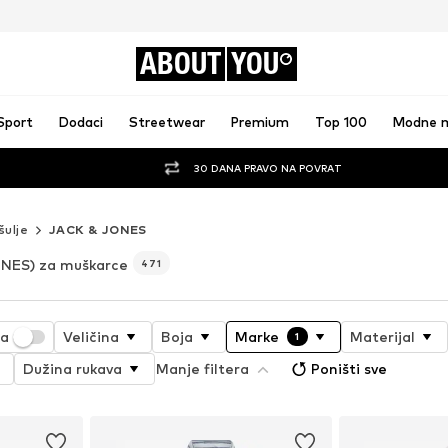
ABOUT
YOU
Sport
Dodaci
Streetwear
Premium
Top 100
Modne 
30 DANA PRAVO NA POVRAT
šulje
JACK & JONES
NES) za muškarce
471
ja
Veličina
Boja
Marke
Materijal
1
Dužina rukava
Manje filtera
Poništi sve