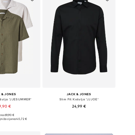
 & JONES
JACK & JONES
ošulja 'JJESUMMER'
Slim Fit Košulja 'JJJOE'
9,90 €
24,99 €
+
3
no: 69,90 €
ičine: S, M, L, XL
Dostupne veličine: XS, S, M, L, XL
niža cijena:
40,72 €
u košaricu
Dodaj u košaricu