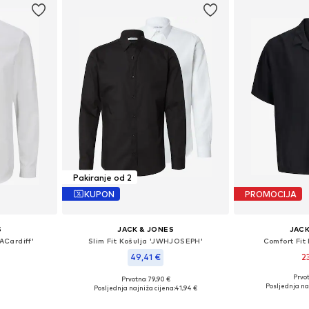
Pakiranje od 2
KUPON
PROMOCIJA
S
JACK & JONES
JACK
LACardiff'
Slim Fit Košulja 'JWHJOSEPH'
Comfort Fit 
49,41 €
2
Prvot
Prvotno: 79,90 €
L, XL, XXL
Dostupne veličine
Dostupne veličine: S, M, L, XL, XXL
Posljednja naj
Posljednja najniža cijena:
41,94 €
icu
Dodaj 
Dodaj u košaricu