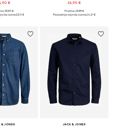
4,90 €
26,90 €
+
4
+
1
no: 39,90 €
Prvotno: 29,99 €
: XS, S, M, L, XL, XXL
Dostupne veličine: XS, S, M, L, XL, XXL
jniža cijena:
25,11 €
Posljednja najniža cijena:
24,21 €
u košaricu
Dodaj u košaricu
 & JONES
JACK & JONES