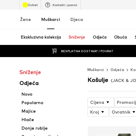
Outlet
Kontakt i pomoć
Žene
Muškarci
Djeca
Ekskluzivna kolekcija
Sniženje
Odjeća
Obuća
BESPLATNA DOSTAVA* I POVRAT
Muškarci
Odjeća
Ko
Sniženje
Košulje
(JACK & JO
Odjeća
Novo
Cijena
Promoci
Popularno
Majice
Kroj
Ovratnik
Hlače
Donje rublje