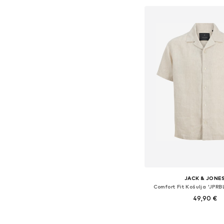
JACK & JONE
Comfort Fit Košulja 'JPR
49,90 €
Dostupne veličine: S, M, 