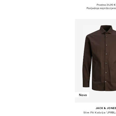
Prvotno: 34,90 €
Dostupne veličine: S, M, 
Posljednja najniža cijena
Dodaj u košar
Novo
JACK & JONE
Slim Fit Košulja 'JPRB