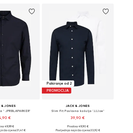
Pakiranje od 2
PROMOCIJA
 & JONES
JACK & JONES
lja ' JPRBLAPARKER'
Slim Fit Poslovna košulja 'JJJoe'
4,90 €
39,90 €
+
11
no: 49,99 €
Prvotno: 49,90 €
u više veličina
Dostupno u više veličina
jniža cijena:
31,41 €
Posljednja najniža cijena:
33,92 €