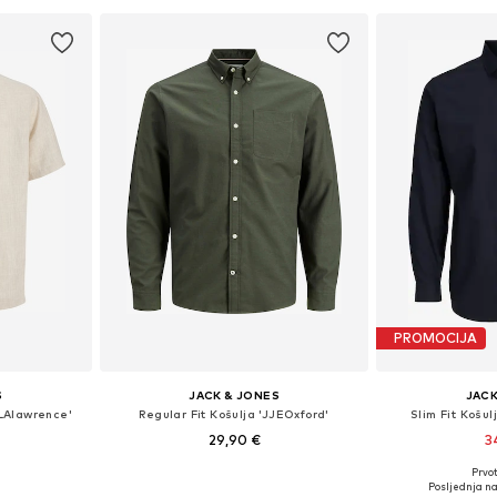
PROMOCIJA
S
JACK & JONES
JACK
BLAlawrence'
Regular Fit Košulja 'JJEOxford'
Slim Fit Košu
29,90 €
3
+
2
Prvot
L, XL, XXL
Dostupne veličine: XS, S, M, L, XL, XXL
Dostupno 
Posljednja na