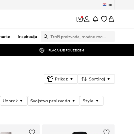
HR
1
marke
Inspiracija
PLAĆANJE POUZEĆEM
Prikaz
Sortiraj
Uzorak
Svojstva proizvoda
Style