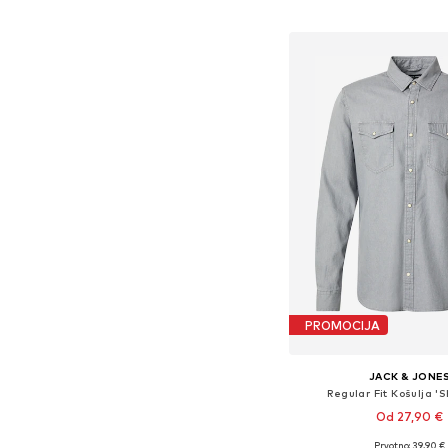
Dodaj u košar
PROMOCIJA
JACK & JONE
Regular Fit Košulja '
Od 27,90 €
+
4
Prvotno: 39,90 €