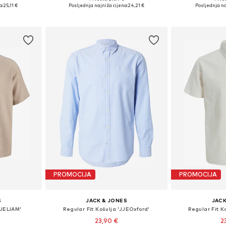
, L, XL, XXL
Dostupne veličine: XS, S, M, L, XL, XXL
Dostupne veličine
a:
25,11 €
Posljednja najniža cijena:
24,21 €
Posljednja na
icu
Dodaj u košaricu
Dodaj 
PROMOCIJA
PROMOCIJA
S
JACK & JONES
JACK
JJELIAM'
Regular Fit Košulja 'JJEOxford'
Regular Fit K
23,90 €
2