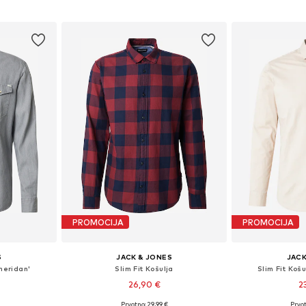
icu
Dodaj u košaricu
Dodaj 
PROMOCIJA
PROMOCIJA
S
JACK & JONES
JACK
Sheridan'
Slim Fit Košulja
Slim Fit Koš
26,90 €
2
+
1
Prvotno: 29,99 €
Prvot