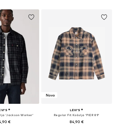
u košaricu
Dodaj u košaricu
Novo
EVI'S ®
LEVI'S ®
ulja 'Jackson Worker'
Regular Fit Košulja 'PIER 89'
4,90 €
84,90 €