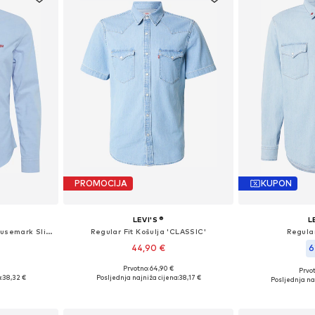
PROMOCIJA
KUPON
LEVI'S ®
L
Slim Fit Košulja 'Battery Housemark Slim Fit Shirt'
Regular Fit Košulja 'CLASSIC'
Regular
44,90 €
6
Prvotno: 64,90 €
Prvot
M, L, XL
Dostupne veličine: S, M, L, XL
Dostupne ve
:
38,32 €
Posljednja najniža cijena:
38,17 €
Posljednja na
icu
Dodaj u košaricu
Dodaj 