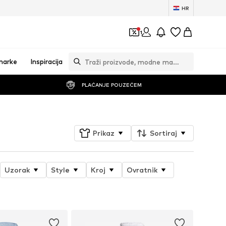
HR
1
marke
Inspiracija
PLAĆANJE POUZEĆEM
Prikaz
Sortiraj
Uzorak
Style
Kroj
Ovratnik