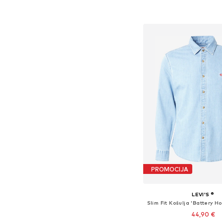
Dodaj u košar
PROMOCIJA
LEVI'S ®
44,90 €