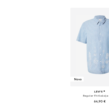
Dodaj u košar
Novo
LEVI'S ®
Regular Fit Košulja 
64,90 €