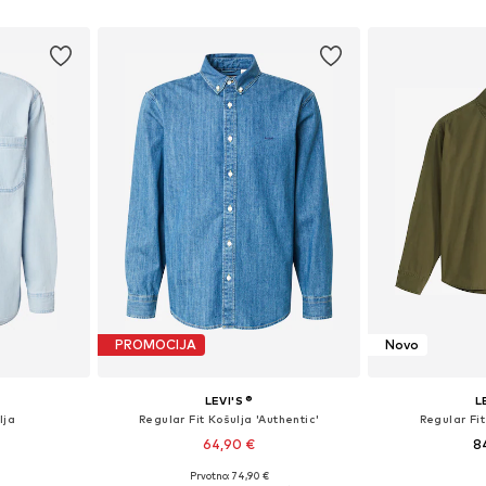
 M, L, XL
Dostupne veličine: S, M, L, XL
Dostupne ve
icu
Dodaj u košaricu
Dodaj 
PROMOCIJA
Novo
LEVI'S ®
L
lja
Regular Fit Košulja 'Authentic'
Regular Fit
64,90 €
8
Prvotno: 74,90 €
L, XL, XXL
Dostupne veličine: S, M, L, XL, XXL
Dostupne vel