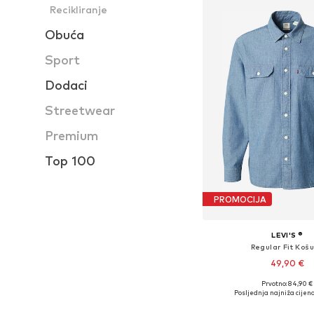
Recikliranje
Obuća
Sport
Dodaci
Streetwear
Premium
Top 100
PROMOCIJA
LEVI'S ®
Regular Fit Košu
49,90 €
Prvotno: 84,90 €
Dostupne veličine: S, 
Posljednja najniža cijena
Dodaj u košar