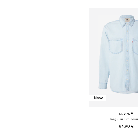
Dostupne veličine: XS,
Dodaj u košar
Novo
LEVI'S ®
Regular Fit Košu
84,90 €
Dostupne veličine: S, M, 