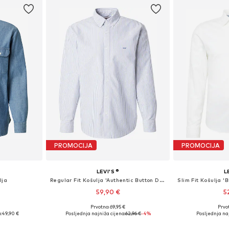
PROMOCIJA
PROMOCIJA
LEVI'S ®
L
lja
Regular Fit Košulja 'Authentic Button Down Shirt'
59,90 €
5
Prvotno: 69,95 €
Prvot
M, L, XL
Dostupne veličine: S, M, L, XL, XXL
Dostupne vel
:
49,90 €
Posljednja najniža cijena:
62,96 €
-4%
Posljednja naj
icu
Dodaj u košaricu
Dodaj 