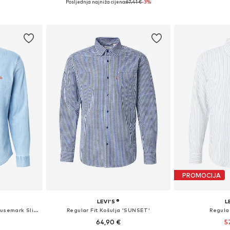
Posljednja najniža cijena:
67,41 €
-3%
icu
Dodaj u košaricu
Dodaj 
PROMOCIJA
LEVI'S ®
L
Slim Fit Košulja 'Battery Housemark Slim Fit Shirt'
Regular Fit Košulja 'SUNSET'
Regular
64,90 €
5