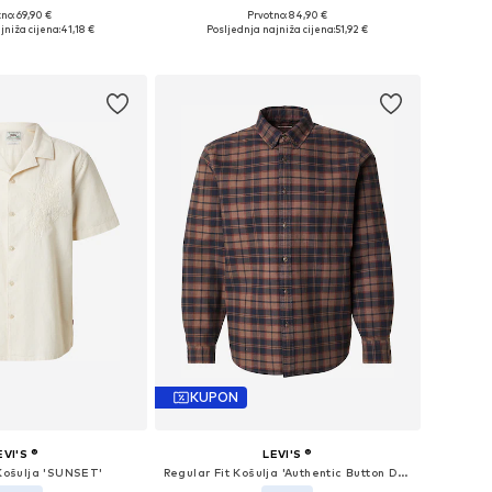
no: 69,90 €
Prvotno: 84,90 €
ličine: S, L, XL
Dostupne veličine: S, M, L
jniža cijena:
41,18 €
Posljednja najniža cijena:
51,92 €
u košaricu
Dodaj u košaricu
KUPON
EVI'S ®
LEVI'S ®
 Košulja 'SUNSET'
Regular Fit Košulja 'Authentic Button Down Shirt'