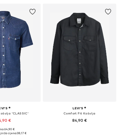
EVI'S ®
LEVI'S ®
Košulja 'CLASSIC'
Comfort Fit Košulja
4,90 €
84,90 €
no: 64,90 €
ličine: S, L, XL
Dostupne veličine: S, M, L, XL
jniža cijena:
38,17 €