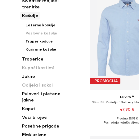
Sweater majice i
trenirke
Košulje
Ležerne košulje
Poslovne košulje
Traper košulje
Karirane košulje
Traperice
Kupaći kostimi
Jakne
PROMOCIJA
Odijela i sakoi
Puloveri i pletene
LEVI'S ®
jakne
Kaputi
47,90 €
Veći brojevi
+
4
Prvotno: 59,95 €
Dostupne veličine: S, 
Posljednja najniža cijena
Posebne prigode
Dodaj u košar
Ekskluzivno