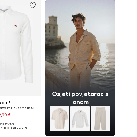
Osjeti povjetarac s
lanom
EVI'S ®
Slim Fit Košulja 'Battery Housemark Slim Fit Shirt'
2,90 €
+
4
no: 59,95 €
ičine: S, M, L, XL
niža cijena:
40,41 €
u košaricu