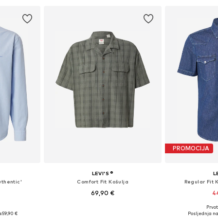
PROMOCIJA
LEVI'S ®
L
uthentic'
Comfort Fit Košulja
Regular Fit 
69,90 €
4
Prvot
L, XL, XXL
Dostupne veličine: S, M, L, XL, XXL
Dostupne ve
:
59,90 €
Posljednja na