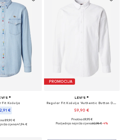
PROMOCIJA
EVI'S ®
LEVI'S ®
 Fit Košulja
Regular Fit Košulja 'Authentic Button Down Shirt'
2,91 €
59,90 €
Prvotno: 69,95 €
no: 89,90 €
Dostupne veličine: S, M, L, XL, XXL
ličine: M, L, XL
Posljednja najniža cijena:
62,96 €
-4%
jniža cijena:
41,94 €
Dodaj u košaricu
u košaricu