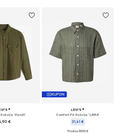
ličine: XS, S, M
Dostupne veličine: S, M, L, XL
u košaricu
Dodaj u košaricu
KUPON
EVI'S ®
LEVI'S ®
 Košulja 'Zandt'
Comfort Fit Košulja 'LAMA'
4,90 €
31,41 €
Prvotno: 59,90 €
ičine: S, M, L, XL
Dostupne veličine: S, M, L, XL