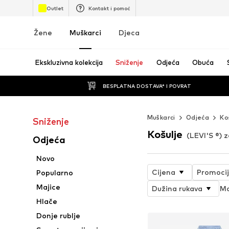
Outlet
Kontakt i pomoć
Žene
Muškarci
Djeca
Ekskluzivna kolekcija
Sniženje
Odjeća
Obuća
BESPLATNA DOSTAVA* I POVRAT
Muškarci
Odjeća
Ko
Sniženje
Košulje
(LEVI'S ®) 
Odjeća
Novo
Cijena
Promoci
Popularno
Majice
Dužina rukava
Ma
Hlače
Donje rublje