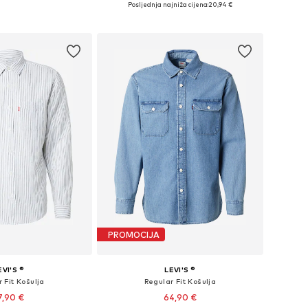
Posljednja najniža cijena:
20,94 €
u košaricu
Dodaj u košaricu
PROMOCIJA
EVI'S ®
LEVI'S ®
 Fit Košulja
Regular Fit Košulja
7,90 €
64,90 €