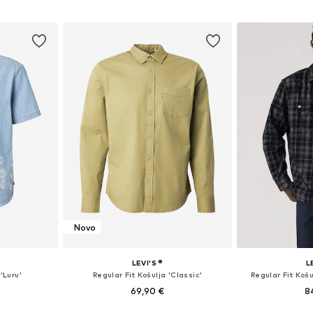
icu
Dodaj u košaricu
Dodaj 
Novo
LEVI'S ®
L
'Luru'
Regular Fit Košulja 'Classic'
Regular Fit Koš
69,90 €
8