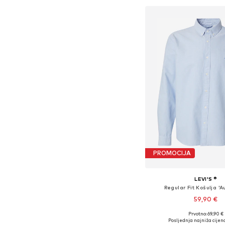
PROMOCIJA
LEVI'S ®
Regular Fit Košulja 'A
59,90 €
Prvotno: 69,90 €
Dostupne veličine: S, M, 
Posljednja najniža cijena