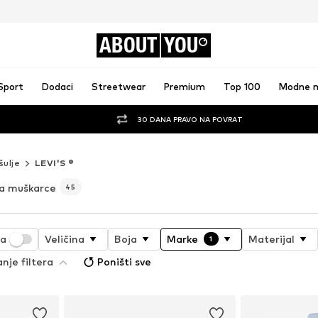
ABOUT
YOU
Sport
Dodaci
Streetwear
Premium
Top 100
Modne 
30 DANA PRAVO NA POVRAT
šulje
LEVI'S ®
za muškarce
45
ja
Veličina
Boja
Marke
Materijal
1
nje filtera
Poništi sve