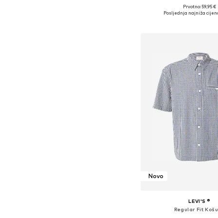
+
4
Prvotno: 59,95 €
Dostupne veličine: S, M
Posljednja najniža cijen
Dodaj u košar
Novo
LEVI'S ®
Regular Fit Košu