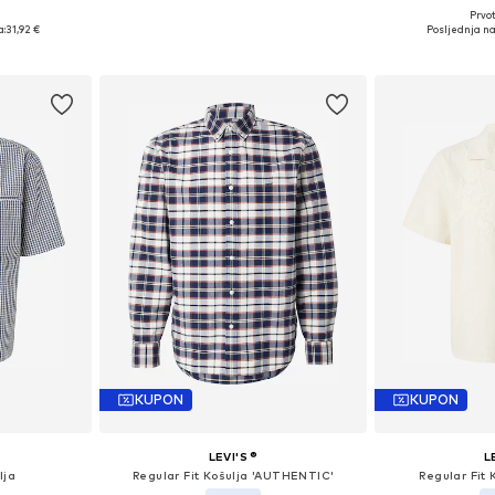
Prvot
, XL, XXL
Dostupne veličine: L, XL, XXL
Dostupne ve
a:
31,92 €
Posljednja na
icu
Dodaj u košaricu
Dodaj 
KUPON
KUPON
LEVI'S ®
L
lja
Regular Fit Košulja 'AUTHENTIC'
Regular Fit