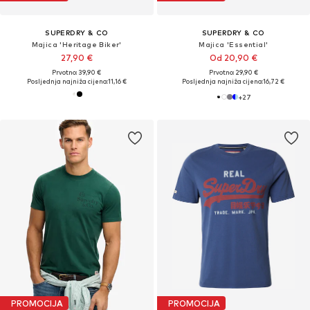
SUPERDRY & CO
SUPERDRY & CO
Majica 'Heritage Biker'
Majica 'Essential'
27,90 €
Od 20,90 €
Prvotno: 39,90 €
Prvotno: 29,90 €
Posljednja najniža cijena:
11,16 €
Posljednja najniža cijena:
16,72 €
+
27
PROMOCIJA
PROMOCIJA