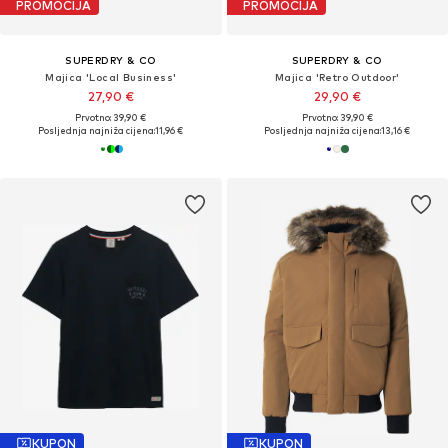
PROMOCIJA
PROMOCIJA
SUPERDRY & CO
SUPERDRY & CO
Majica 'Local Business'
Majica 'Retro Outdoor'
27,90 €
29,90 €
Prvotno: 39,90 €
Prvotno: 39,90 €
Posljednja najniža cijena:
11,96 €
Posljednja najniža cijena:
13,16 €
KUPON
KUPON