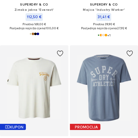
SUPERDRY & CO
SUPERDRY & CO
Zimska jakna 'Everest'
Majica 'Industry Worker'
112,50 €
31,41 €
Prvotno: 169,00 €
Prvotno: 39,90 €
Posljednja najniža cijena:
100,00 €
Posljednja najniža cijena:
27,92 €
+
1
KUPON
PROMOCIJA