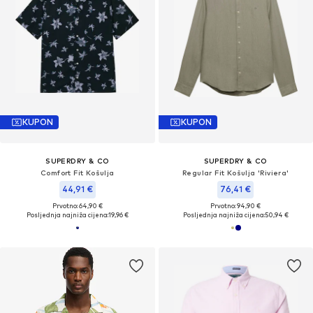
KUPON
KUPON
SUPERDRY & CO
SUPERDRY & CO
Comfort Fit Košulja
Regular Fit Košulja 'Riviera'
44,91 €
76,41 €
Prvotno: 64,90 €
Prvotno: 94,90 €
Posljednja najniža cijena:
19,96 €
Posljednja najniža cijena:
50,94 €