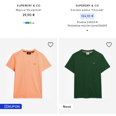
SUPERDRY & CO
SUPERDRY & CO
Majica 'Essential'
Zimska parka 'Chinook'
29,90 €
134,10 €
Prvotno: 249,00 €
+
2
Posljednja najniža cijena:
126,65 €
KUPON
Novo