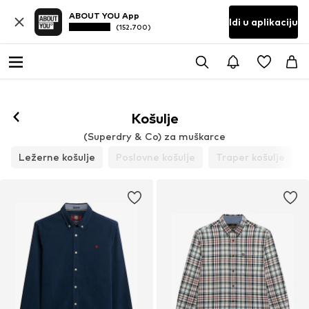
ABOUT YOU App
Idi u aplikaciju
(152.700)
Košulje
(Superdry & Co) za muškarce
Ležerne košulje
Poslovne košulje
Traper košulje