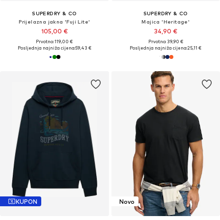
SUPERDRY & CO
SUPERDRY & CO
Prijelazna jakna 'Fuji Lite'
Majica 'Heritage'
105,00 €
34,90 €
Prvotno: 119,00 €
Prvotno: 39,90 €
Posljednja najniža cijena:
59,43 €
Posljednja najniža cijena:
25,11 €
KUPON
Novo