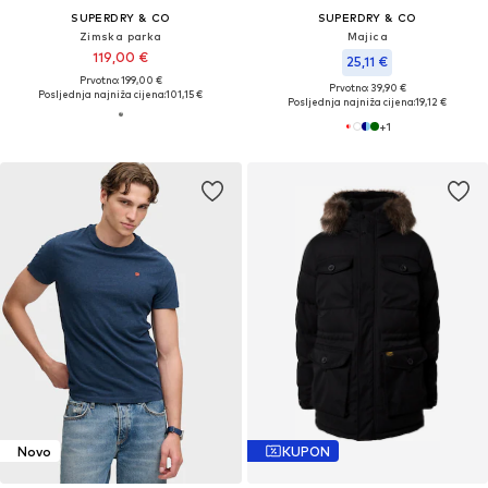
SUPERDRY & CO
SUPERDRY & CO
Zimska parka
Majica
119,00 €
25,11 €
Prvotno: 199,00 €
Prvotno: 39,90 €
Posljednja najniža cijena:
101,15 €
Posljednja najniža cijena:
19,12 €
+
1
Novo
KUPON