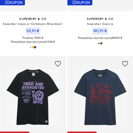
KUPON
KUPON
SUPERDRY & CO
SUPERDRY & CO
Sweater majica 'Outdoors Mountain'
Sweater majica
53,91 €
80,91 €
Prvotno: 79,90 €
Posljednja najniža cijena:
89,90 €
Posljednja najniža cijena:
23,96 €