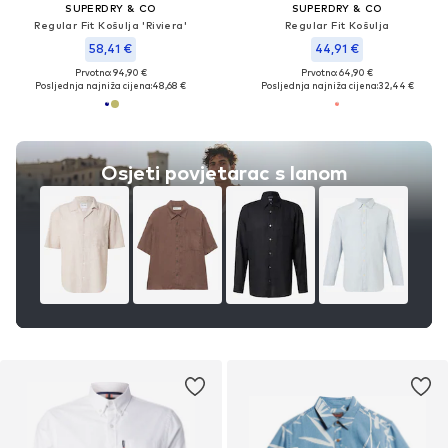
SUPERDRY & CO
SUPERDRY & CO
Regular Fit Košulja 'Riviera'
Regular Fit Košulja
58,41 €
44,91 €
Prvotno: 94,90 €
Prvotno: 64,90 €
Posljednja najniža cijena:
48,68 €
Posljednja najniža cijena:
32,44 €
Osjeti povjetarac s lanom