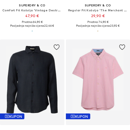
SUPERDRY & CO
SUPERDRY & CO
Comfort Fit Košulja 'Vintage Destroy'
Regular Fit Košulja 'The Merchant Store'
47,90 €
29,90 €
Prvotno: 64,90 €
Prvotno: 74,90 €
Posljednja najniža cijena:
22,46 €
Posljednja najniža cijena:
23,92 €
KUPON
KUPON