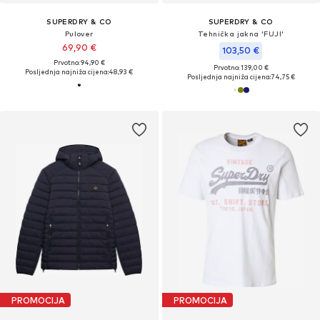
SUPERDRY & CO
SUPERDRY & CO
Pulover
Tehnička jakna 'FUJI'
69,90 €
103,50 €
Prvotno: 94,90 €
Prvotno: 139,00 €
Posljednja najniža cijena:
48,93 €
Posljednja najniža cijena:
74,75 €
PROMOCIJA
PROMOCIJA