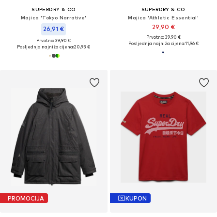
SUPERDRY & CO
SUPERDRY & CO
Majica 'Tokyo Narrative'
Majica 'Athletic Essential'
29,90 €
26,91 €
Prvotno: 39,90 €
Prvotno: 39,90 €
Posljednja najniža cijena:
11,96 €
Posljednja najniža cijena:
20,93 €
PROMOCIJA
KUPON