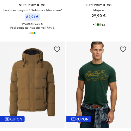
SUPERDRY & CO
SUPERDRY & CO
Sweater majica 'Outdoors Mountain'
Majica
29,90 €
62,91 €
Prvotno: 79,90 €
+
2
Posljednja najniža cijena:
47,94 €
KUPON
KUPON