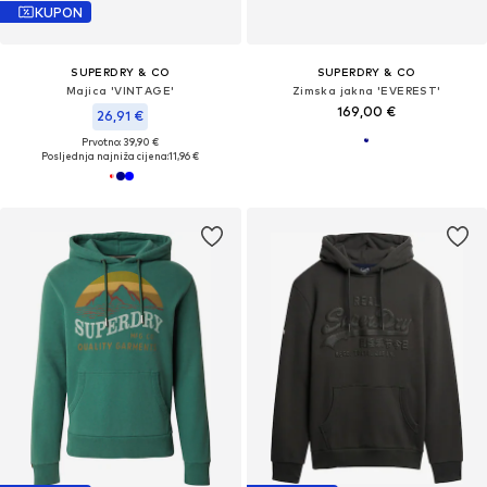
KUPON
SUPERDRY & CO
SUPERDRY & CO
Majica 'VINTAGE'
Zimska jakna 'EVEREST'
169,00 €
26,91 €
Prvotno: 39,90 €
Posljednja najniža cijena:
11,96 €