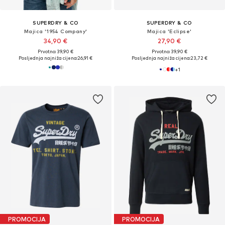
SUPERDRY & CO
SUPERDRY & CO
Majica '1954 Company'
Majica 'Eclipse'
34,90 €
27,90 €
Prvotno: 39,90 €
Prvotno: 39,90 €
Posljednja najniža cijena:
26,91 €
Posljednja najniža cijena:
23,72 €
+
1
PROMOCIJA
PROMOCIJA