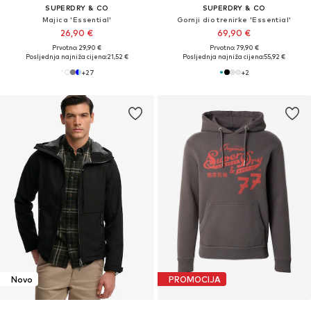
SUPERDRY & CO
SUPERDRY & CO
Majica 'Essential'
Gornji dio trenirke 'Essential'
26,90 €
69,90 €
Prvotno: 29,90 €
Prvotno: 79,90 €
Posljednja najniža cijena:
21,52 €
Posljednja najniža cijena:
55,92 €
+
27
+
2
Novo
PROMOCIJA