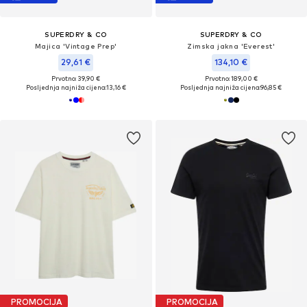
SUPERDRY & CO
SUPERDRY & CO
Majica 'Vintage Prep'
Zimska jakna 'Everest'
29,61 €
134,10 €
Prvotno: 39,90 €
Prvotno: 189,00 €
Posljednja najniža cijena:
13,16 €
Posljednja najniža cijena:
96,85 €
PROMOCIJA
PROMOCIJA