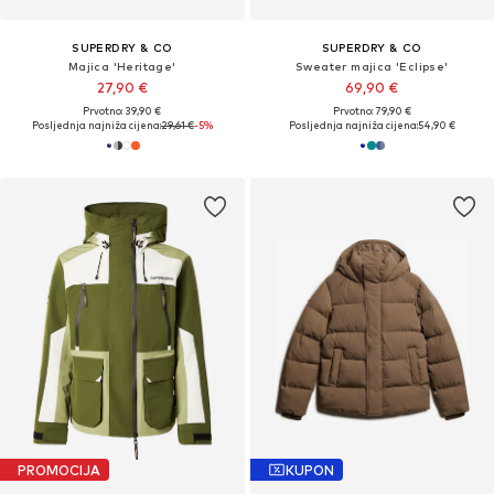
SUPERDRY & CO
SUPERDRY & CO
Majica 'Heritage'
Sweater majica 'Eclipse'
27,90 €
69,90 €
Prvotno: 39,90 €
Prvotno: 79,90 €
Posljednja najniža cijena:
29,61 €
-5%
Posljednja najniža cijena:
54,90 €
PROMOCIJA
KUPON