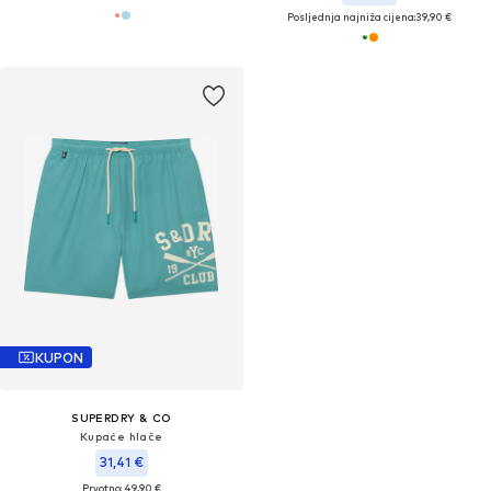
Posljednja najniža cijena:
39,90 €
KUPON
SUPERDRY & CO
Kupaće hlače
31,41 €
Prvotno: 49,90 €