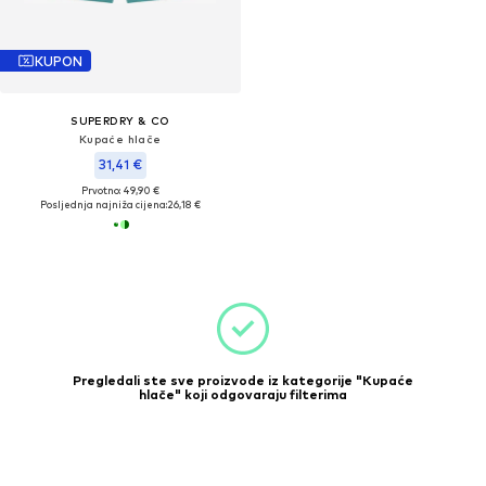
KUPON
SUPERDRY & CO
Kupaće hlače
31,41 €
Prvotno: 49,90 €
Posljednja najniža cijena:
26,18 €
Pregledali ste sve proizvode iz kategorije "Kupaće
hlače" koji odgovaraju filterima