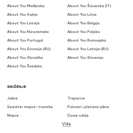
About You Mađarska
About You Švicarska (IT)
About You Italija
About You Litva
About You Latvija
About You Belgija
About You Nizozemska
About You Poljska
About You Portugal
About You Rumunjska
About You Estonija (RU)
About You Latvija (RU)
About You Slovačka
About You Slovenija
About You Švedska
SNIŽENJE
Jakne
Traperice
Sweater majice i trenirke
Puloveri i pletene jakne
Majice
Donje rublje
Više
Hlače
Košulje
Kaputi
Odijela i sakoi