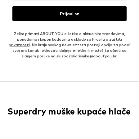
Prijavi se
Želim primati ABOUT YOU e-letke o aktualnim trendovima,
ponudama i kupon kodovima u skladu sa
Pravila o zaštiti
privatnosti
. Na kraju svakog newslettera postoji opcija za povući
svoj pristanak i otkazati daljnje e-letke ili možeš to učiniti sa
slanjem poruke na
sluzbazakorisnike@aboutyou.hr
.
Superdry muške kupaće hlače