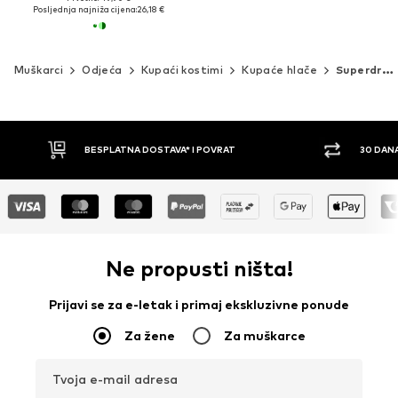
Posljednja najniža cijena:
26,18 €
Muškarci
Odjeća
Kupaći kostimi
Kupaće hlače
Superdry & Co
ESPLATNA DOSTAVA* I POVRAT
30 DANA PRAVO NA POVRA
Ne propusti ništa!
Prijavi se za e-letak i primaj ekskluzivne ponude
Za žene
Za muškarce
Tvoja e-mail adresa