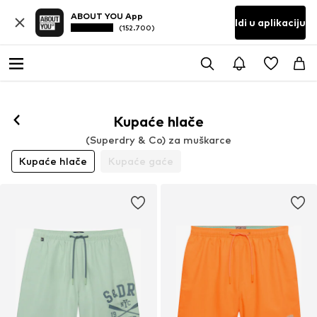
ABOUT YOU App
Idi u aplikaciju
(152.700)
Kupaće hlače
(Superdry & Co) za muškarce
Kupaće hlače
Kupaće gaće