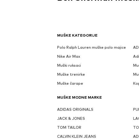
MUŠKE KATEGORIJE
Polo Ralph Lauren muške polo majice
AD
Nike Air Max
Ad
Muški ruksaci
Mu
Muške trenirke
Mu
Muške čarape
Ko
MUŠKE MODNE MARKE
ADIDAS ORIGINALS
PU
JACK & JONES
LA
TOM TAILOR
TO
CALVIN KLEIN JEANS
AD