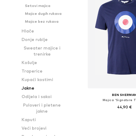
Setovi majica
Majice dugih rukava
Majice bez rukava
Hlače
Donje rublje
Sweater majice i
trenirke
Košulje
Traperice
Kupaći kostimi
Jakne
BEN SHERMA
Odijela i sakoi
Majica 'Signature T
Puloveri i pletene
44,90 €
jakne
Dostupne veličine:
Kaputi
Dodaj u košar
Veći brojevi