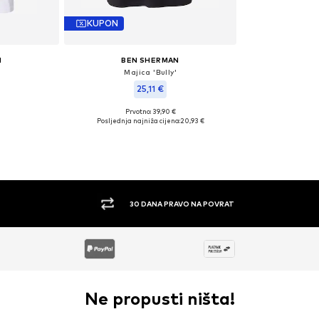
KUPON
N
BEN SHERMAN
Majica 'Bully'
25,11 €
Prvotno: 39,90 €
: L
Dostupne veličine: M
Posljednja najniža cijena:
20,93 €
icu
Dodaj u košaricu
30 DANA PRAVO NA POVRAT
Ne propusti ništa!