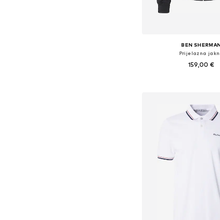
BEN SHERMA
Prijelazna jak
159,00 €
Dostupne veličine: S, M, 
Dodaj u košar