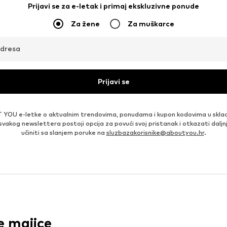
Prijavi se za e-letak i primaj ekskluzivne ponude
Za žene
Za muškarce
adresa
Prijavi se
 YOU e-letke o aktualnim trendovima, ponudama i kupon kodovima u skla
 svakog newslettera postoji opcija za povući svoj pristanak i otkazati daljn
učiniti sa slanjem poruke na
sluzbazakorisnike@aboutyou.hr
.
 majice