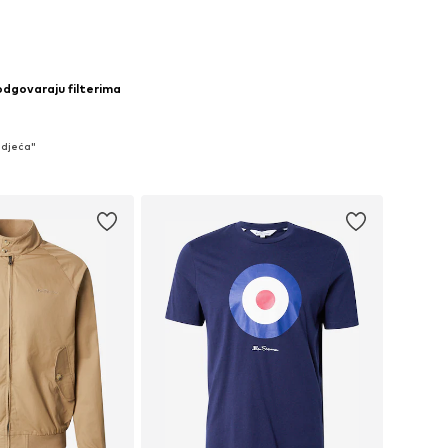
odgovaraju filterima
Odjeća"