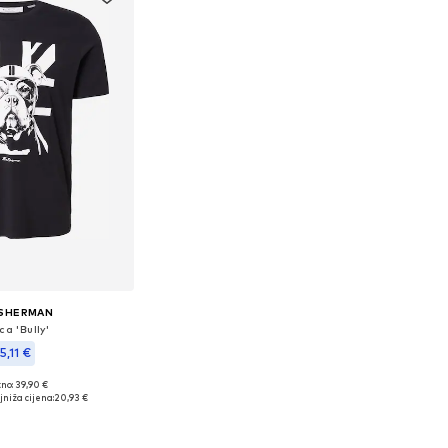
 SHERMAN
ca 'Bully'
5,11 €
no: 39,90 €
e veličine: M
niža cijena:
20,93 €
u košaricu