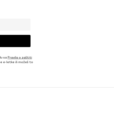
du sa
Pravila o zaštiti
je e-letke ili možeš to