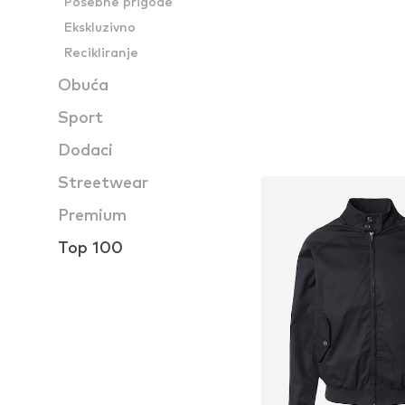
Posebne prigode
Ekskluzivno
Recikliranje
Obuća
Sport
Dodaci
Streetwear
Premium
Top 100