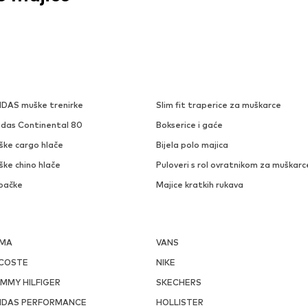
IDAS muške trenirke
Slim fit traperice za muškarce
idas Continental 80
Bokserice i gaće
ške cargo hlače
Bijela polo majica
ške chino hlače
Puloveri s rol ovratnikom za muškarc
pačke
Majice kratkih rukava
MA
VANS
COSTE
NIKE
MMY HILFIGER
SKECHERS
IDAS PERFORMANCE
HOLLISTER