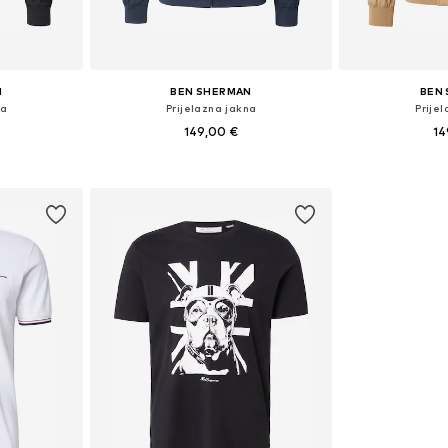
N
BEN SHERMAN
BEN
na
Prijelazna jakna
Prije
149,00 €
14
L, XL, XXL
Dostupne veličine: S, M, L, XL, XXL
Dostupne 
icu
Dodaj u košaricu
Dodaj 