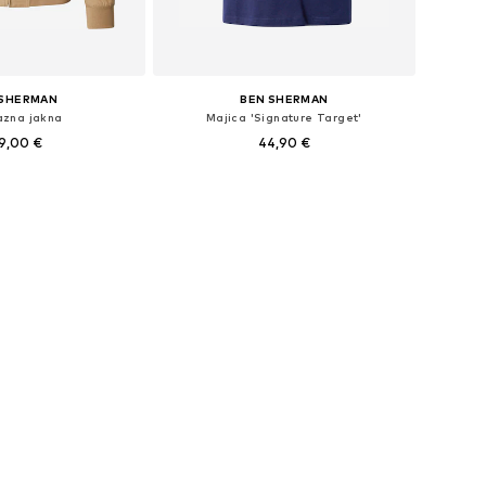
 SHERMAN
BEN SHERMAN
lazna jakna
Majica 'Signature Target'
9,00 €
44,90 €
veličine: M, L
Dostupne veličine: S, M
u košaricu
Dodaj u košaricu