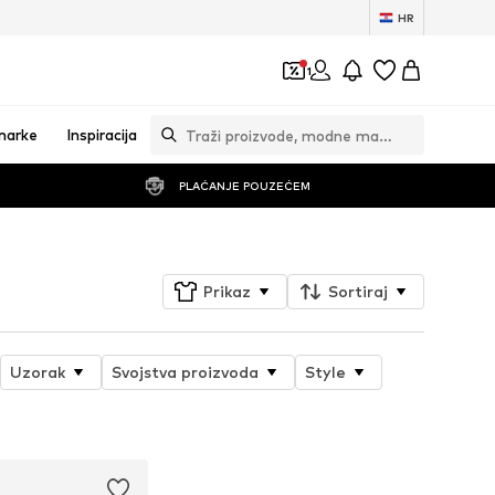
HR
1
marke
Inspiracija
PLAĆANJE POUZEĆEM
Prikaz
Sortiraj
Uzorak
Svojstva proizvoda
Style