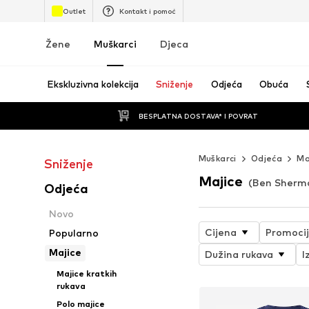
Outlet
Kontakt i pomoć
Žene
Muškarci
Djeca
Ekskluzivna kolekcija
Sniženje
Odjeća
Obuća
BESPLATNA DOSTAVA* I POVRAT
Muškarci
Odjeća
Ma
Sniženje
Majice
(Ben Sherm
Odjeća
Novo
Cijena
Promoci
Popularno
Majice
Dužina rukava
I
Majice kratkih
rukava
Polo majice