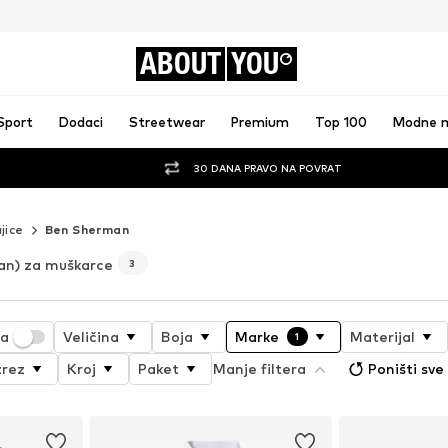
ABOUT
YOU
Sport
Dodaci
Streetwear
Premium
Top 100
Modne 
30 DANA PRAVO NA POVRAT
jice
Ben Sherman
an) za muškarce
3
ja
Veličina
Boja
Marke
Materijal
1
zrez
Kroj
Paket
Manje filtera
Poništi sve