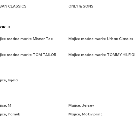
BAN CLASSICS
ONLY & SONS
ORIJI
jice modne marke Mister Tee
Majice modne marke Urban Classics
jice modne marke TOM TAILOR
Majice modne marke TOMMY HILFIG
ice, bijela
ice, M
Majice, Jersey
jice, Pamuk
Majice, Motiv print