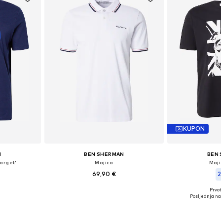
KUPON
N
BEN SHERMAN
BEN
arget'
Majica
Maji
69,90 €
2
Prvot
 S, M
Dostupne veličine: L
Dostupn
Posljednja naj
icu
Dodaj u košaricu
Dodaj 