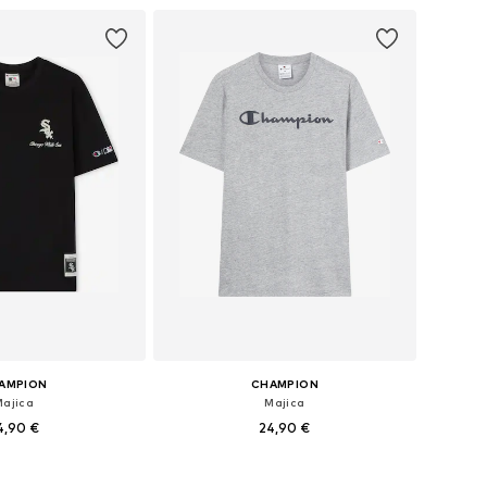
AMPION
CHAMPION
Majica
Majica
4,90 €
24,90 €
ne: S, M, L, XL, XXL
Dostupne veličine: XS, M, L, XL