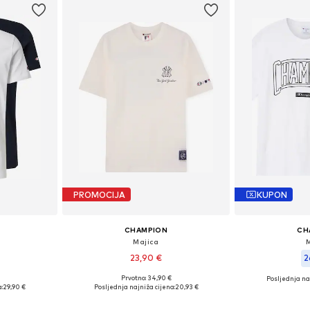
PROMOCIJA
KUPON
CHAMPION
CH
Majica
23,90 €
2
Prvotno: 34,90 €
Posljednja na
M, L, XL
Dostupne veličine: S, M, L, XL
Dostupn
:
29,90 €
Posljednja najniža cijena:
20,93 €
icu
Dodaj u košaricu
Dodaj 