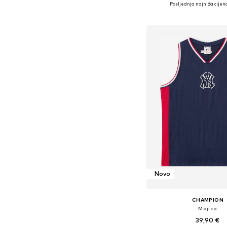
Dostupne veličine: S, 
Posljednja najniža cijena
Dodaj u košar
Novo
CHAMPION
Majica
39,90 €