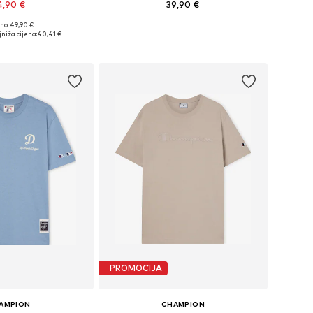
4,90 €
39,90 €
no: 49,90 €
: XS, S, M, L, XL, XXL
Dostupne veličine: S, M, L, XL, XXL
niža cijena:
40,41 €
u košaricu
Dodaj u košaricu
PROMOCIJA
AMPION
CHAMPION