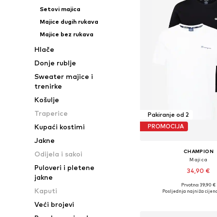
Setovi majica
Majice dugih rukava
Majice bez rukava
Hlače
Donje rublje
Sweater majice i
trenirke
Košulje
Traperice
Pakiranje od 2
Kupaći kostimi
PROMOCIJA
Jakne
CHAMPION
Odijela i sakoi
Majica
Puloveri i pletene
34,90 €
jakne
Prvotno: 39,90 €
Dostupne veličine: S, M, 
Kaputi
Posljednja najniža cijena
Dodaj u košar
Veći brojevi