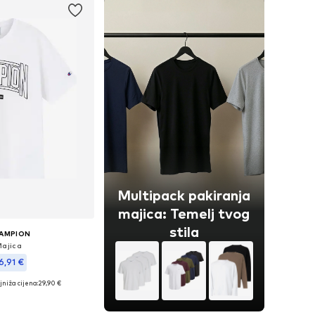
Multipack pakiranja
majica: Temelj tvog
stila
AMPION
Majica
6,91 €
jniža cijena:
29,90 €
e veličine: S
u košaricu