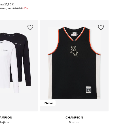
no: 27,90 €
ičine: S, M, L, XL
Dostupne veličine: S, M, L, XL, XXL
ža cijena:
23,72 €
-3%
u košaricu
Dodaj u košaricu
Novo
AMPION
CHAMPION
Majica
Majica