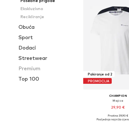
Posebne prigode
Ekskluzivno
Recikliranje
Obuća
Sport
Dodaci
Streetwear
Premium
Pakiranje od 2
Top 100
PROMOCIJA
CHAMPION
Majica
29,90 €
Prvotno: 39,90 €
Dostupne veličine: S, 
Posljednja najniža cijena
Dodaj u košar