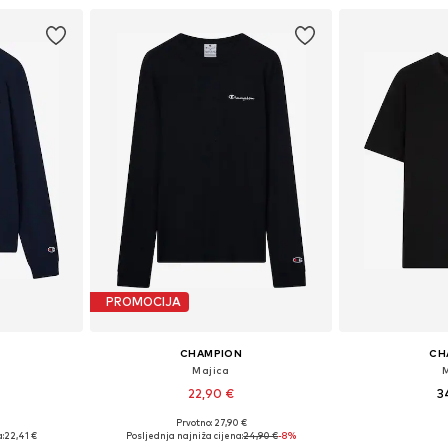
PROMOCIJA
CHAMPION
CH
Majica
22,90 €
3
Prvotno: 27,90 €
L, XL, XXL
Dostupne veličine: S, M, L, XL
Dostupne veliči
:
22,41 €
Posljednja najniža cijena:
24,90 €
-8%