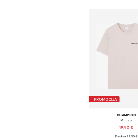
Dodaj u košar
PROMOCIJA
CHAMPION
Majica
19,90 €
+
6
Prvotno: 24,90 €