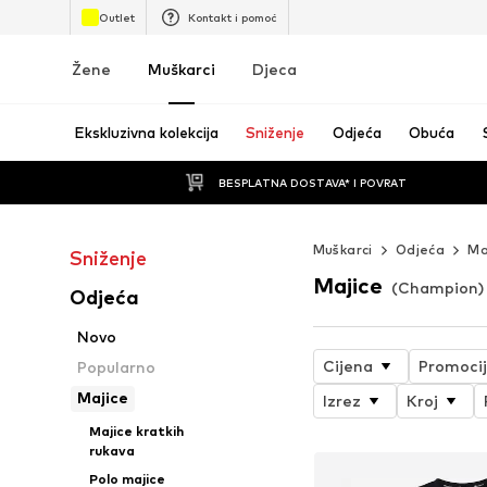
Outlet
Kontakt i pomoć
Žene
Muškarci
Djeca
Ekskluzivna kolekcija
Sniženje
Odjeća
Obuća
BESPLATNA DOSTAVA* I POVRAT
Muškarci
Odjeća
Ma
Sniženje
Majice
(Champion)
Odjeća
Novo
Cijena
Promoci
Popularno
Majice
Izrez
Kroj
Majice kratkih
rukava
Polo majice