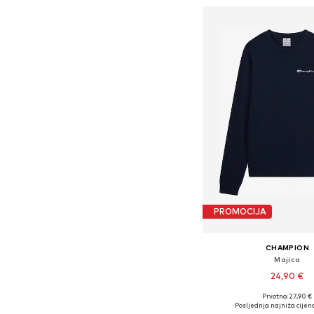
PROMOCIJA
CHAMPION
Majica
24,90 €
Prvotno: 27,90 €
Dostupne veličine: S, M, 
Posljednja najniža cijena