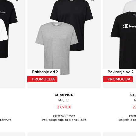
Pakiranje od 2
Pakiranje od 2
PROMOCIJA
PROMOCIJA
CHAMPION
CH
Majica
27,90 €
2
Prvotno: 34,90 €
Prvot
L, XL, XXL
Dostupne veličine: XS, S, M, L, XL, XXL
Dostupne veli
:
29,90 €
Posljednja najniža cijena:
21,51 €
Posljednja na
icu
Dodaj u košaricu
Dodaj 