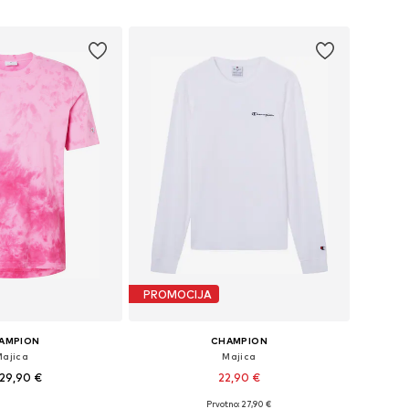
u košaricu
Dodaj u košaricu
PROMOCIJA
AMPION
CHAMPION
Majica
Majica
29,90 €
22,90 €
Prvotno: 27,90 €