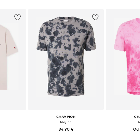
icu
Dodaj u košaricu
Dodaj 
CHAMPION
CH
Majica
34,90 €
Od 