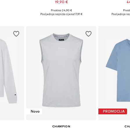
19,90 €
4
+
6
Prvotno: 24,90 €
Prvot
Dostupne veličine: S, M, L, XXL
Dostupne veličine
Posljednja najniža cijena:
17,91 €
Posljednja naj
Dodaj u košaricu
Dodaj 
Novo
PROMOCIJA
CHAMPION
CH