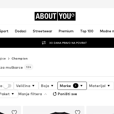
ABOUT
YOU
Sport
Dodaci
Streetwear
Premium
Top 100
Modne 
30 DANA PRAVO NA POVRAT
jice
Champion
 za muškarce
124
ja
Veličina
Boja
Marke
Materijal
1
Paket
Manje filtera
Poništi sve