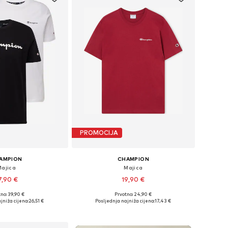
PROMOCIJA
AMPION
CHAMPION
Majica
Majica
7,90 €
19,90 €
+
6
no: 39,90 €
Prvotno: 24,90 €
čine: S, M, L, XXL
Dostupne veličine: S, M, L, XL
jniža cijena:
26,51 €
Posljednja najniža cijena:
17,43 €
u košaricu
Dodaj u košaricu