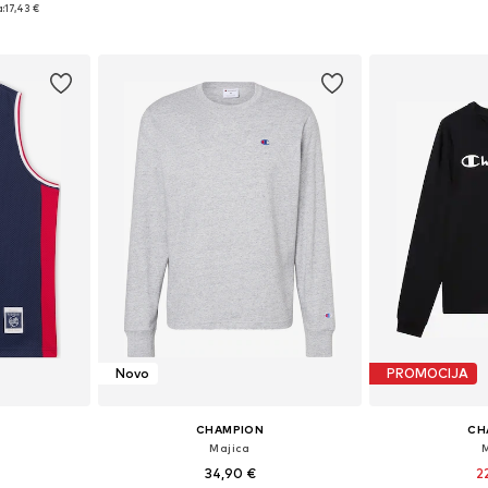
M, L, XL
Dostupne veličine: S, M, L, XL, XXL
Dostupne veliči
:
17,43 €
icu
Dodaj u košaricu
Dodaj 
Novo
PROMOCIJA
CHAMPION
CH
Majica
34,90 €
2