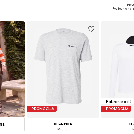
Prvot
L, XL, XXL
Dostupne veličine: XS, S, M, L, XL, XXL
Dostupne vel
Posljednja najni
icu
Dodaj u košaricu
Dodaj 
Pakiranje od 2
PROMOCIJA
PROMOCIJA
fit
CHAMPION
CH
Majica