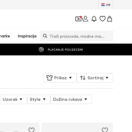
HR
1
marke
Inspiracija
PLAĆANJE POUZEĆEM
Prikaz
Sortiraj
Uzorak
Style
Dužina rukava