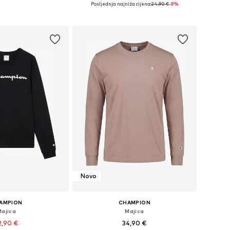
ne: S, M, L, XL, XXL
Dostupne veličine: S, M, L, XL
Posljednja najniža cijena:
24,90 €
-8%
u košaricu
Dodaj u košaricu
Novo
AMPION
CHAMPION
Majica
Majica
2,90 €
34,90 €