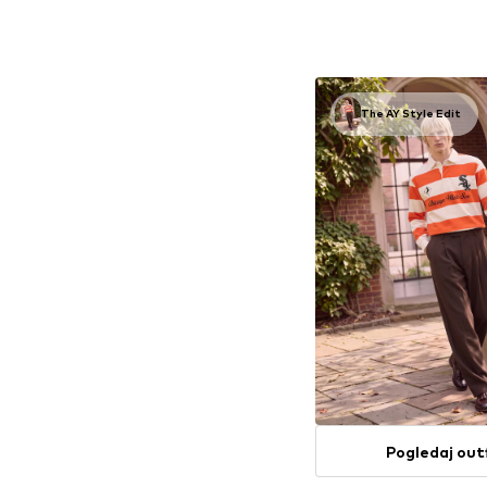
Dostupne veličine: S, M, 
Dodaj u košar
The AY Style Edit
Pogledaj out