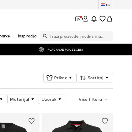
HR
1
marke
Inspiracija
PLAĆANJE POUZEĆEM
Prikaz
Sortiraj
Materijal
Uzorak
Svojstva proizvoda
Više filtera
Style