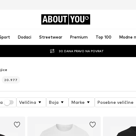
ABOUT
YOU
Sport
Dodaci
Streetwear
Premium
Top 100
Modne 
30 DANA PRAVO NA POVRAT
jice
e
20.977
ja
Veličina
Boja
Marke
Posebne veličine