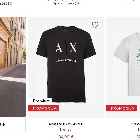
Dostupne veličine: XS Normalna veličina, S Normalna veličina, M Normalna veličina, L Normalna veličina, XL Normalna veličina, XXL Normalna veličina
Dostupne veličine: XS, S, M, L, XL
Dostupne veličine:
:
24,21 €
icu
Dodaj u košaricu
Dodaj 
Premium
PROMOCIJA
PROMOCIJA
fit
ARMANI EXCHANGE
TOM
Majica
34,90 €
3