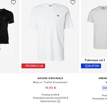
Pakiranje od 2
PROMOCIJA
KUPON
ADIDAS ORIGINALS
URBAN
Majica 'Trefoil Essentials'
19,90 €
Od 
+
3
Prvotno: 24,90 €
Prvot
, XL, XXL
Dostupne veličine: XS, S, M, L, XL
Dostupne veličin
Posljednja najniža cijena:
17,52 €
Posljednja na
icu
Dodaj u košaricu
Dodaj 