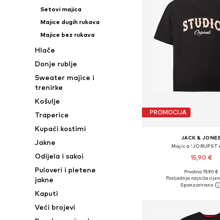
Setovi majica
Majice dugih rukava
Majice bez rukava
Hlače
Donje rublje
Sweater majice i
trenirke
Košulje
PROMOCIJA
Traperice
Kupaći kostimi
JACK & JONE
Jakne
Majica 'JORUPST
Odijela i sakoi
15,90 €
Puloveri i pletene
Prvotno: 19,90 €
Dostupne veličine: S, 
Posljednja najniža cijen
jakne
Dodaj u košar
Kaputi
Veći brojevi