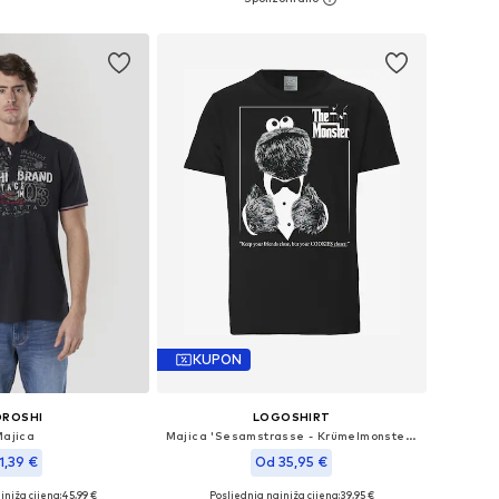
Dodaj u košaricu
u košaricu
KUPON
OROSHI
LOGOSHIRT
Majica
Majica 'Sesamstrasse - Krümelmonster Pate'
1,39 €
Od 35,95 €
jniža cijena:
45,99 €
Posljednja najniža cijena:
39,95 €