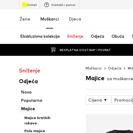
Outlet
Kontakt i pomoć
Žene
Muškarci
Djeca
Ekskluzivna kolekcija
Sniženje
Odjeća
Obuća
BESPLATNA DOSTAVA* I POVRAT
Muškarci
Odjeća
Ma
Sniženje
Majice
za muškarc
Odjeća
Novo
Cijena
Promoci
Popularno
Majice
Majice kratkih
rukava
Polo majice