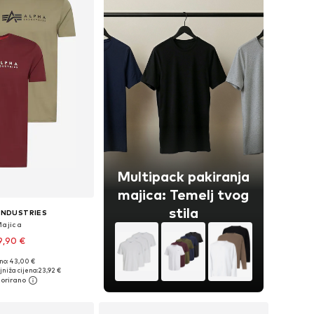
Multipack pakiranja
majica: Temelj tvog
stila
INDUSTRIES
Majica
9,90 €
+
3
no: 43,00 €
ičine: S, M, L, XL
jniža cijena:
23,92 €
u košaricu