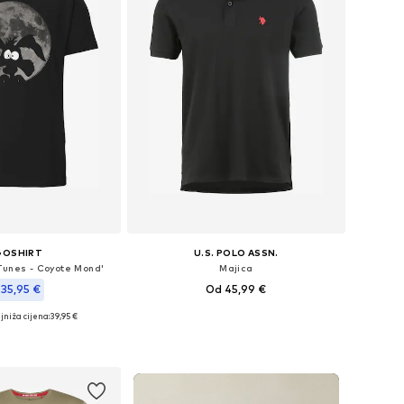
GOSHIRT
U.S. POLO ASSN.
Tunes - Coyote Mond'
Majica
35,95 €
Od 45,99 €
+
3
jniža cijena:
39,95 €
Dostupne veličine: S, M, L, XXL, XXXL
u više veličina
Dodaj u košaricu
u košaricu