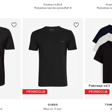
Prvotno: 44,90 €
Prvot
Dostupne veličine: S, M, L, XL, XXL
Dostupne veličine
Posljednja najniža cijena:
29,67 €
Posljednja na
Dodaj u košaricu
Dodaj 
Pakiranje od 3
PROMOCIJA
PROMOCIJA
GUESS
TOM
e'
Majica 'Core'