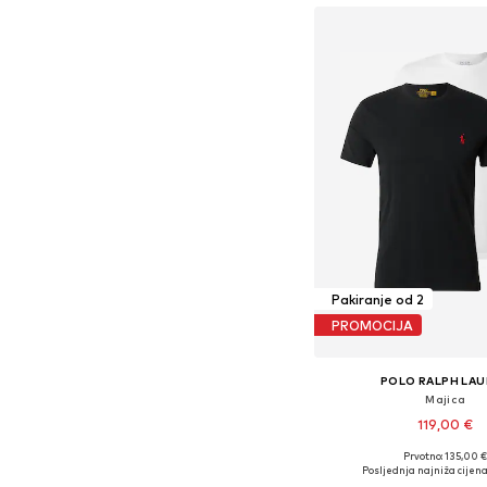
Pakiranje od 2
PROMOCIJA
POLO RALPH LA
Majica
119,00 €
Prvotno: 135,00 
Dostupne veličine: XS, S, M
Posljednja najniža cijena