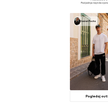
Posljednja najniža cijena
Dodaj u košar
Daniel Fuchs
Pogledaj out