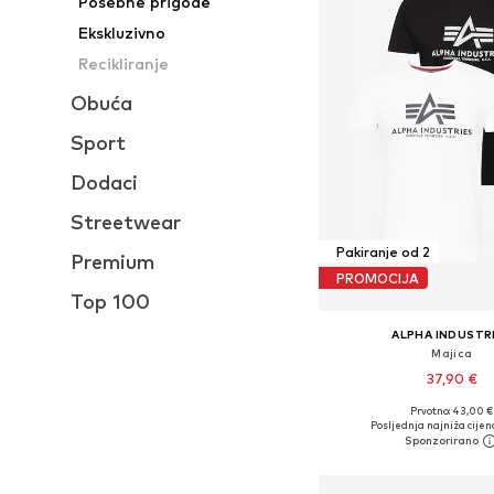
Posebne prigode
Ekskluzivno
Recikliranje
Obuća
Sport
Dodaci
Streetwear
Pakiranje od 2
Premium
PROMOCIJA
Top 100
ALPHA INDUSTR
Majica
37,90 €
+
3
Prvotno: 43,00 €
Dostupne veličine: S, M, 
Posljednja najniža cijen
Dodaj u košar