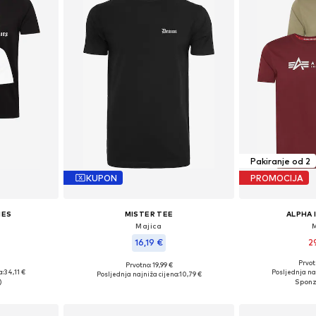
Pakiranje od 2
KUPON
PROMOCIJA
IES
MISTER TEE
ALPHA 
Majica
16,19 €
2
Prvot
Prvotno: 19,99 €
L, XL, XXL
Dostupne vel
Dostupne veličine: M, L, XL, XXL
a:
34,11 €
Posljednja na
Posljednja najniža cijena:
10,79 €
icu
Dodaj 
Dodaj u košaricu