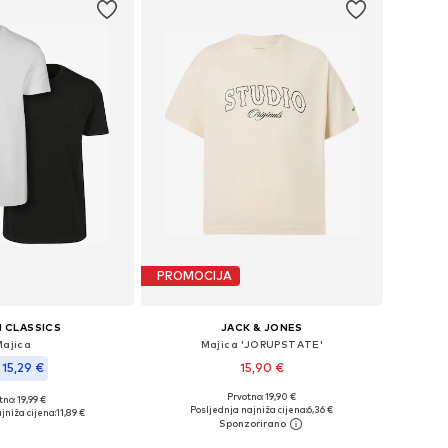
PROMOCIJA
 CLASSICS
JACK & JONES
Majica
Majica 'JORUPSTATE'
15,29 €
15,90 €
Prvotno: 19,90 €
no: 19,99 €
Dostupne veličine: S, M, L, XL
e: M, L, XL, XXL, XXXL
Posljednja najniža cijena:
6,36 €
jniža cijena:
11,89 €
Dodaj u košaricu
u košaricu