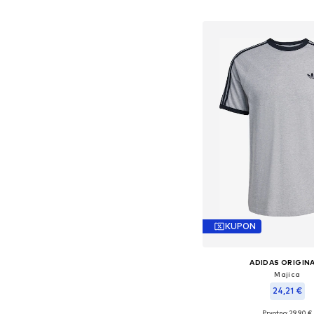
Dodaj u košar
KUPON
ADIDAS ORIGIN
Majica
24,21 €
+
13
Prvotno: 29,90 €