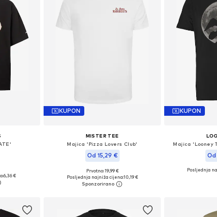
KUPON
KUPON
S
MISTER TEE
LO
ATE'
Majica 'Pizza Lovers Club'
Majica 'Looney 
Od 15,29 €
Od 
Posljednja na
Prvotno: 19,99 €
M, L, XL
Dostupno u više veličina
Dostupno 
a:
6,36 €
Posljednja najniža cijena:
10,19 €
icu
Dodaj u košaricu
Dodaj 