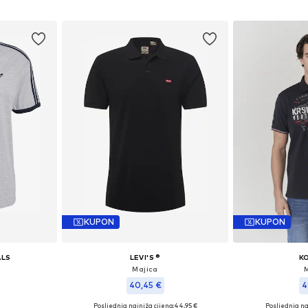
icu
Dodaj u košaricu
Dodaj 
KUPON
KUPON
ALS
LEVI'S ®
K
Majica
40,45 €
4
Posljednja najniža cijena:
+
18
44,95 €
Posljednja na