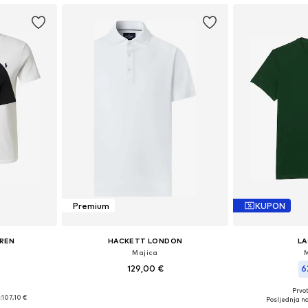
Premium
KUPON
UREN
HACKETT LONDON
L
Majica
129,00 €
6
€
Prvot
, L, XL, XXL
Dostupne veličine: M, L, XL, XXL
:
107,10 €
Posljednja na