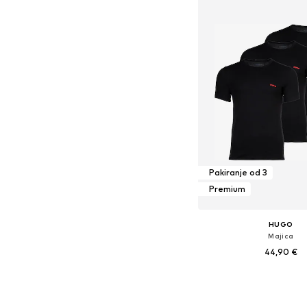
Pakiranje od 3
Premium
HUGO
Majica
44,90 €
Dostupne veličine: M, L
Dodaj u košar