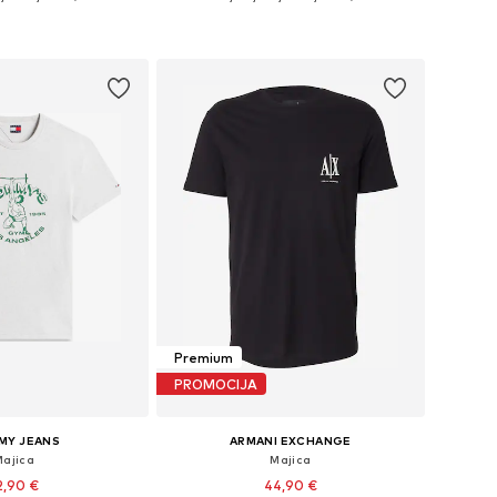
 S, M, L, XL, XXL, XXXL
Dostupno u više veličina
u košaricu
Dodaj u košaricu
Premium
PROMOCIJA
MY JEANS
ARMANI EXCHANGE
Majica
Majica
2,90 €
44,90 €