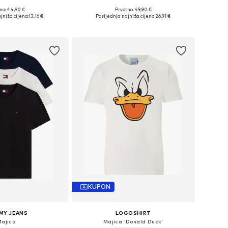
no: 44,90 €
Prvotno: 49,90 €
: XS, S, M, L, XL, XXL
Dostupne veličine: S, M, L, XL, XXL
jniža cijena:
13,16 €
Posljednja najniža cijena:
26,91 €
u košaricu
Dodaj u košaricu
KUPON
MY JEANS
LOGOSHIRT
Majica
Majica 'Donald Duck'