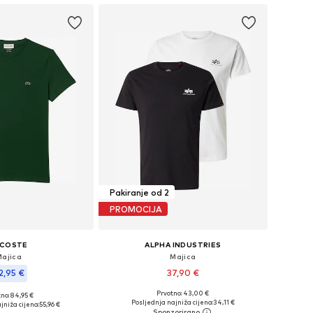
Pakiranje od 2
PROMOCIJA
ACOSTE
ALPHA INDUSTRIES
Majica
Majica
2,95 €
37,90 €
Prvotno: 43,00 €
no: 84,95 €
Dostupne veličine: S, M, L, XL, XXL
Dostupne veličine: S x regular, L x regular, XL x regular, XXL x regular
Posljednja najniža cijena:
34,11 €
jniža cijena:
55,96 €