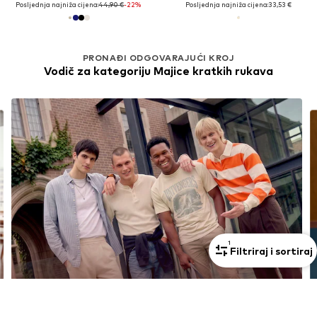
Posljednja najniža cijena:
44,90 €
-22%
Posljednja najniža cijena:
33,53 €
PRONAĐI ODGOVARAJUĆI KROJ
Vodič za kategoriju Majice kratkih rukava
1
Filtriraj i sortiraj
Inspiracija za tvoj povratak na