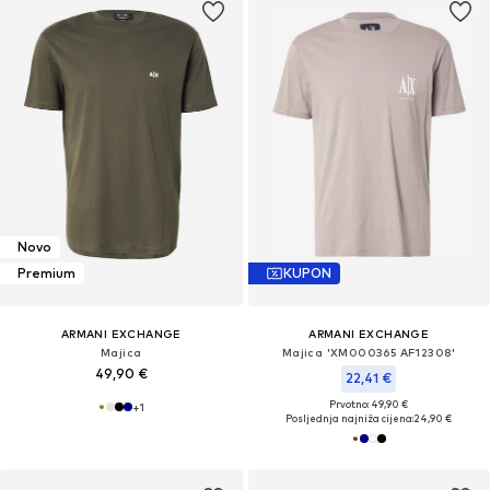
Novo
Premium
KUPON
ARMANI EXCHANGE
ARMANI EXCHANGE
Majica
Majica 'XM000365 AF12308'
49,90 €
22,41 €
Prvotno: 49,90 €
+
1
Posljednja najniža cijena:
24,90 €