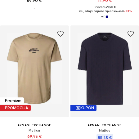
59,90 €
14,90 €
Prvotno: 49,90 €
Posljednja najniža cijena:
22,41 €
-33%
Premium
PROMOCIJA
KUPON
ARMANI EXCHANGE
ARMANI EXCHANGE
Majica
Majica
69,95 €
85,45 €