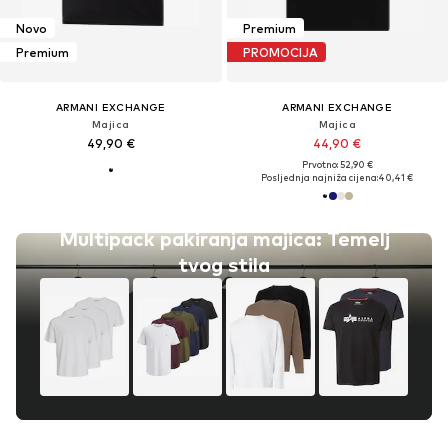
Novo
Premium
Premium
PROMOCIJA
ARMANI EXCHANGE
ARMANI EXCHANGE
Majica
Majica
49,90 €
44,90 €
Prvotno: 52,90 €
Posljednja najniža cijena:
40,41 €
Multipack pakiranja majica: Temelj
tvog stila