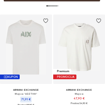
Premium
KUPON
PROMOCIJA
ARMANI EXCHANGE
ARMANI EXCHANGE
Majica '6DZTHH'
Majica
47,90 €
71,91 €
Prvotno: 54,90 €
Prvotno: 89,90 €