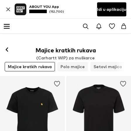
ABOUT YOU App
Idi u aplikaciju
(152.700)
Majice kratkih rukava
(Carhartt WIP) za muškarce
Majice kratkih rukava
Polo majice
Setovi majica