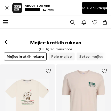
ABOUT YOU App
Idi u aplikaciju
(152.700)
Majice kratkih rukava
(FILA) za muškarce
Majice kratkih rukava
Polo majice
Setovi majica