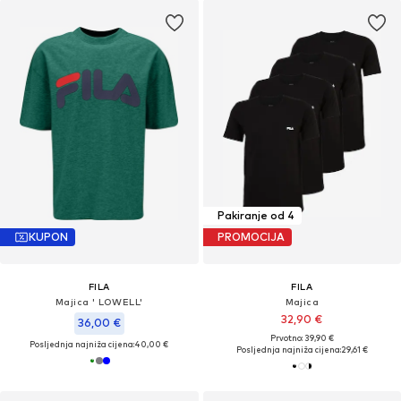
Pakiranje od 4
KUPON
PROMOCIJA
FILA
FILA
Majica ' LOWELL'
Majica
32,90 €
36,00 €
Prvotno: 39,90 €
Posljednja najniža cijena:
40,00 €
Posljednja najniža cijena:
29,61 €