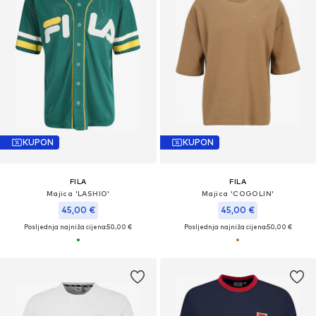
KUPON
KUPON
FILA
FILA
Majica 'LASHIO'
Majica 'COGOLIN'
45,00 €
45,00 €
Posljednja najniža cijena:
50,00 €
Posljednja najniža cijena:
50,00 €