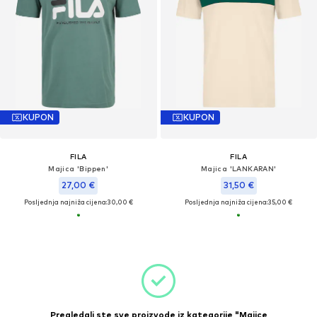
KUPON
KUPON
FILA
FILA
Majica 'Bippen'
Majica 'LANKARAN'
27,00 €
31,50 €
Posljednja najniža cijena:
30,00 €
Posljednja najniža cijena:
35,00 €
Pregledali ste sve proizvode iz kategorije "Majice