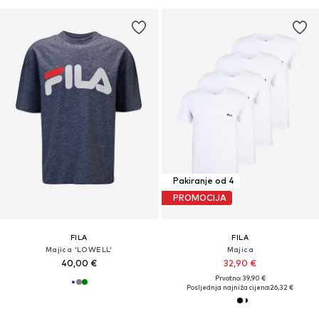
Pakiranje od 4
PROMOCIJA
FILA
FILA
Majica 'LOWELL'
Majica
40,00 €
32,90 €
Prvotno: 39,90 €
Posljednja najniža cijena:
26,32 €