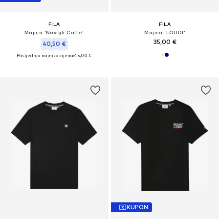
FILA
FILA
Majica 'Navigli Caffé'
Majica 'LOUDI'
35,00 €
40,50 €
Posljednja najniža cijena:
45,00 €
KUPON