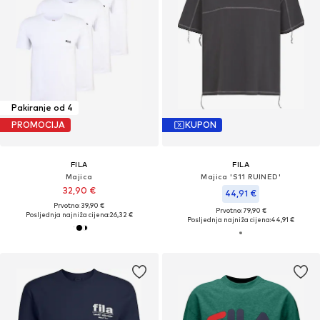
Pakiranje od 4
PROMOCIJA
KUPON
FILA
FILA
Majica
Majica 'S11 RUINED'
32,90 €
44,91 €
Prvotno: 39,90 €
Prvotno: 79,90 €
Posljednja najniža cijena:
26,32 €
Posljednja najniža cijena:
44,91 €