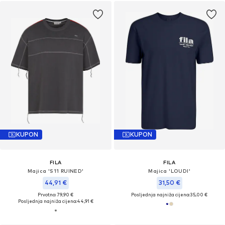
KUPON
KUPON
FILA
FILA
Majica 'S11 RUINED'
Majica 'LOUDI'
44,91 €
31,50 €
Prvotno: 79,90 €
Posljednja najniža cijena:
35,00 €
Posljednja najniža cijena:
44,91 €