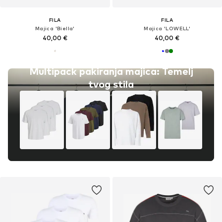
FILA
FILA
Majica 'Biella'
Majica 'LOWELL'
40,00 €
40,00 €
Multipack pakiranja majica: Temelj
tvog stila