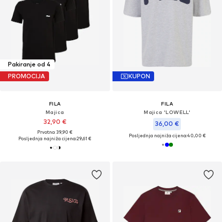
Pakiranje od 4
PROMOCIJA
KUPON
FILA
FILA
Majica
Majica 'LOWELL'
32,90 €
36,00 €
Prvotno: 39,90 €
Posljednja najniža cijena:
40,00 €
Posljednja najniža cijena:
29,61 €