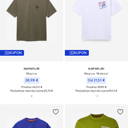
KUPON
KUPON
NAPAPIJRI
NAPAPIJRI
Majica
Majica 'Mahsa'
28,98 €
Od 21,51 €
Prvotno: 46,00 €
Prvotno: 39,90 €
Posljednja najniža cijena:
25,76 €
Posljednja najniža cijena:
19,12 €