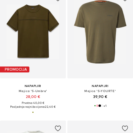
PROMOCIJA
NAPAPIJRI
NAPAPIJRI
Majica 'S-Umbra'
Majica 'S-YOURTE'
28,00 €
39,90 €
Prvotno: 40,00 €
+
1
Posljednja najniža cijena:
22,40 €