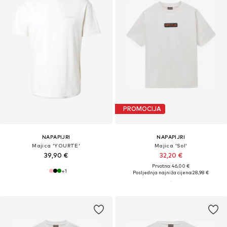
PROMOCIJA
NAPAPIJRI
NAPAPIJRI
Majica 'YOURTE'
Majica 'Sol'
39,90 €
32,20 €
Prvotno: 46,00 €
+
1
Posljednja najniža cijena:
28,98 €