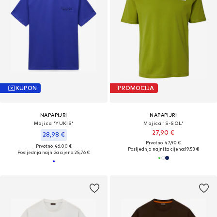
KUPON
PROMOCIJA
NAPAPIJRI
NAPAPIJRI
Majica 'YUKIS'
Majica 'S-SOL'
27,90 €
28,98 €
Prvotno: 47,90 €
Prvotno: 46,00 €
Posljednja najniža cijena:
19,53 €
Posljednja najniža cijena:
25,76 €