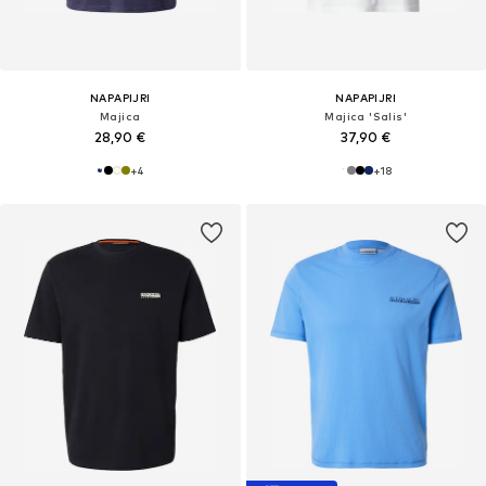
NAPAPIJRI
NAPAPIJRI
Majica
Majica 'Salis'
28,90 €
37,90 €
+
4
+
18