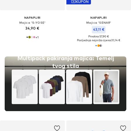
KUPON
NAPAPIJRI
NAPAPIJRI
Majica 'S-YOSE'
Majica 'SENAR'
34,90 €
43,11 €
Prvotno: 57,90 €
+
1
Posljednja najniža cijena:
31,14 €
Multipack pakiranja majica: Temelj
tvog stila