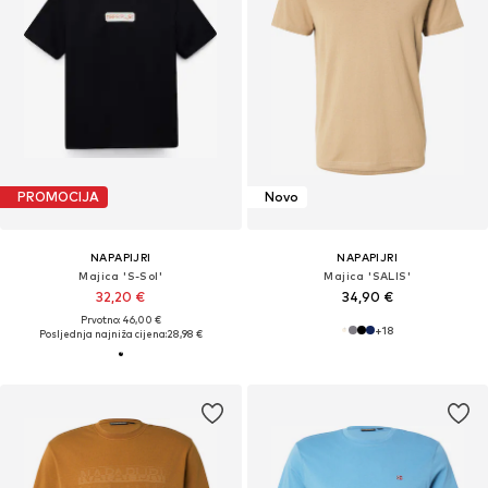
PROMOCIJA
Novo
NAPAPIJRI
NAPAPIJRI
Majica 'S-Sol'
Majica 'SALIS'
32,20 €
34,90 €
Prvotno: 46,00 €
+
18
Posljednja najniža cijena:
28,98 €