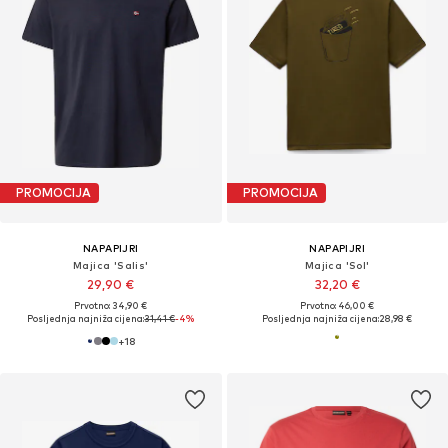
PROMOCIJA
PROMOCIJA
NAPAPIJRI
NAPAPIJRI
Majica 'Salis'
Majica 'Sol'
29,90 €
32,20 €
Prvotno: 34,90 €
Prvotno: 46,00 €
Posljednja najniža cijena:
31,41 €
-4%
Posljednja najniža cijena:
28,98 €
+
18