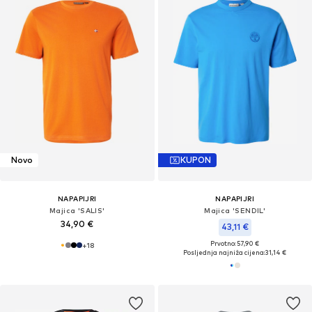
Novo
KUPON
NAPAPIJRI
NAPAPIJRI
Majica 'SALIS'
Majica 'SENDIL'
34,90 €
43,11 €
Prvotno: 57,90 €
+
18
Posljednja najniža cijena:
31,14 €