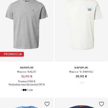
PROMOCIJA
NAPAPIJRI
NAPAPIJRI
Majica 'SALIS'
Majica 'S-SWHOL'
32,90 €
39,90 €
Prvotno: 37,90 €
Posljednja najniža cijena:
27,97 €
+
18