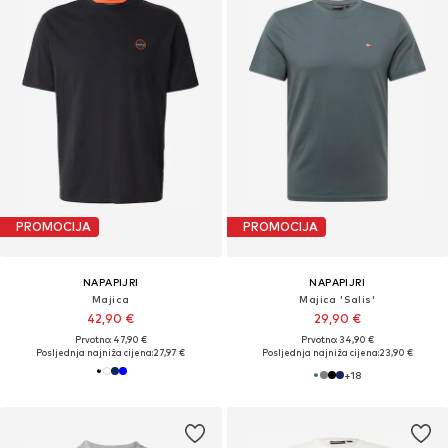
PROMOCIJA
PROMOCIJA
NAPAPIJRI
NAPAPIJRI
Majica
Majica 'Salis'
42,90 €
29,90 €
Prvotno: 47,90 €
Prvotno: 34,90 €
Posljednja najniža cijena:
27,97 €
Posljednja najniža cijena:
23,90 €
+
18