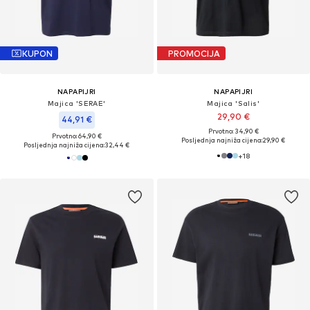
KUPON
PROMOCIJA
NAPAPIJRI
NAPAPIJRI
Majica 'SERAE'
Majica 'Salis'
29,90 €
44,91 €
Prvotno: 34,90 €
Prvotno: 64,90 €
Posljednja najniža cijena:
29,90 €
Posljednja najniža cijena:
32,44 €
+
18