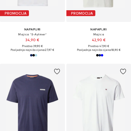
PROMOCIJA
PROMOCIJA
NAPAPIJRI
NAPAPIJRI
Majica 'S-Aylmer'
Majica
34,90 €
42,90 €
Prvotno: 39,90 €
Prvotno: 47,90 €
Posljednja najniža cijena:
27,97 €
Posljednja najniža cijena:
18,90 €