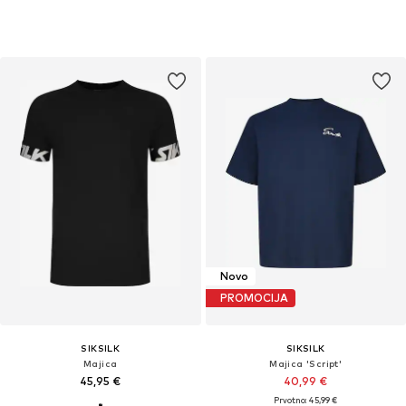
Novo
PROMOCIJA
SIKSILK
SIKSILK
Majica
Majica 'Script'
45,95 €
40,99 €
Prvotno: 45,99 €