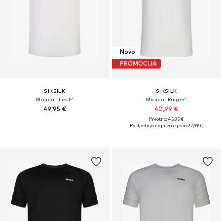
Novo
PROMOCIJA
SIKSILK
SIKSILK
Majica 'Tech'
Majica 'Ringer'
49,95 €
40,99 €
Prvotno: 45,95 €
Posljednja najniža cijena:
27,99 €