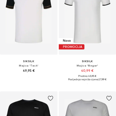
Novo
PROMOCIJA
SIKSILK
SIKSILK
Majica 'Tech'
Majica 'Ringer'
49,95 €
40,99 €
Prvotno: 45,95 €
Posljednja najniža cijena:
27,99 €