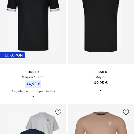
KUPON
SIKSILK
SIKSILK
Majica 'Tech'
Majica
49,95 €
44,95 €
Posljednja najniža cijena:
49,95 €