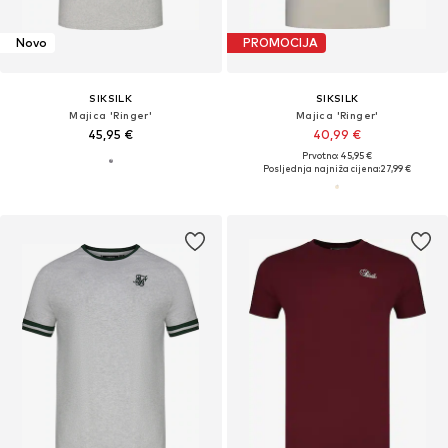
Novo
PROMOCIJA
SIKSILK
SIKSILK
Majica 'Ringer'
Majica 'Ringer'
45,95 €
40,99 €
Prvotno: 45,95 €
Posljednja najniža cijena:
27,99 €