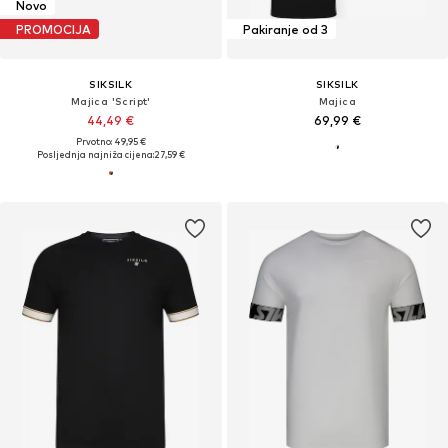
Novo
PROMOCIJA
Pakiranje od 3
SIKSILK
SIKSILK
Majica 'Script'
Majica
44,49 €
69,99 €
Prvotno: 49,95 €
Posljednja najniža cijena:
27,59 €