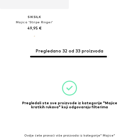
SIKSILK
Majica 'Stripe Ringer'
49,95 €
Pregledano 32 od 33 proizvoda
Pregledali ste sve proizvode iz kategorije "Majice
kratkih rukava" koji odgovaraju filterima
Ovdje ćete pronaći više proizvoda iz kategorije" Majice"