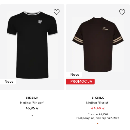
Novo
Novo
PROMOCIJA
SIKSILK
SIKSILK
Majica 'Ringer'
Majica 'Script'
45,95 €
44,49 €
Prvotno: 49,95 €
Posljednja najniža cijena:
27,59 €