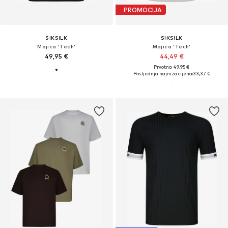
PROMOCIJA
SIKSILK
SIKSILK
Majica 'Tech'
Majica 'Tech'
49,95 €
44,49 €
Prvotno: 49,95 €
Posljednja najniža cijena:
33,37 €