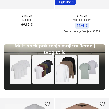
KUPON
SIKSILK
SIKSILK
Majica
Majica 'Tech'
69,99 €
44,95 €
Posljednja najniža cijena:
49,95 €
Multipack pakiranja majica: Temelj
tvog stila