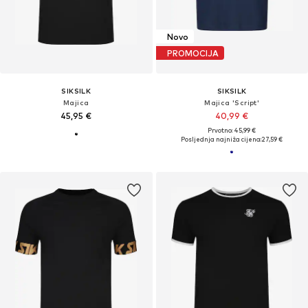
Novo
PROMOCIJA
SIKSILK
SIKSILK
Majica
Majica 'Script'
45,95 €
40,99 €
Prvotno: 45,99 €
Posljednja najniža cijena:
27,59 €