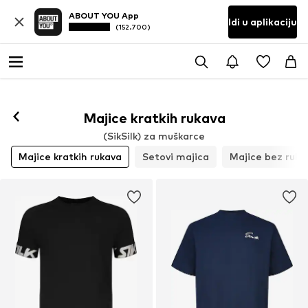
ABOUT YOU App
Idi u aplikaciju
(152.700)
Majice kratkih rukava
(SikSilk) za muškarce
Majice kratkih rukava
Setovi majica
Majice bez ruka