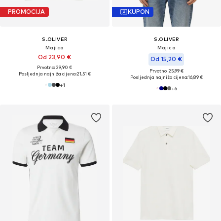
PROMOCIJA
KUPON
S.OLIVER
S.OLIVER
Majica
Majica
Od 23,90 €
Od 15,20 €
Prvotno: 29,90 €
Prvotno: 25,99 €
Posljednja najniža cijena:
21,51 €
Posljednja najniža cijena:
16,89 €
+
1
+
6