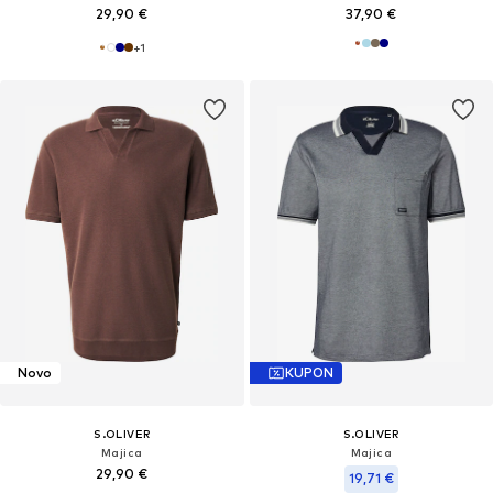
29,90 €
37,90 €
+
1
Novo
KUPON
S.OLIVER
S.OLIVER
Majica
Majica
29,90 €
19,71 €