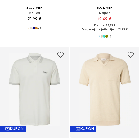
S.OLIVER
S.OLIVER
Majica
Majica
25,99 €
19,49 €
Prvotno: 29,99 €
+
2
Posljednja najniža cijena:
19,49 €
+
1
KUPON
KUPON