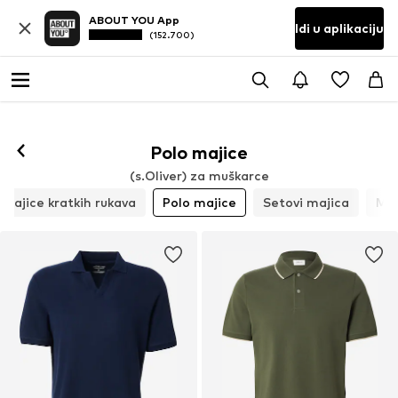
ABOUT YOU App
Idi u aplikaciju
(152.700)
Polo majice
(s.Oliver) za muškarce
Majice kratkih rukava
Polo majice
Setovi majica
Maj