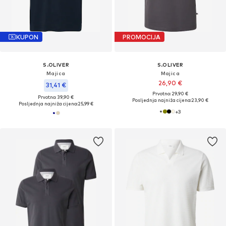
KUPON
PROMOCIJA
S.OLIVER
S.OLIVER
Majica
Majica
26,90 €
31,41 €
Prvotno: 29,90 €
Prvotno: 39,90 €
Posljednja najniža cijena:
23,90 €
Posljednja najniža cijena:
25,99 €
+
3