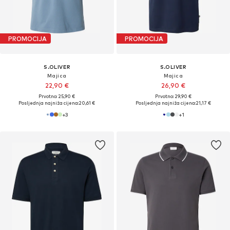
PROMOCIJA
PROMOCIJA
S.OLIVER
S.OLIVER
Majica
Majica
22,90 €
26,90 €
Prvotno: 25,90 €
Prvotno: 29,90 €
Posljednja najniža cijena:
20,61 €
Posljednja najniža cijena:
21,17 €
+
3
+
1