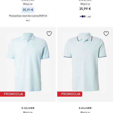
Majica
Majica
25,99 €
35,91 €
Posljednja najniža cijena:
39,90 €
+
6
PROMOCIJA
PROMOCIJA
S.OLIVER
S.OLIVER
Majica
Majica