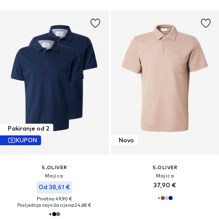
Pakiranje od 2
KUPON
Novo
S.OLIVER
S.OLIVER
Majica
Majica
37,90 €
Od 38,61 €
Prvotno: 49,90 €
Posljednja najniža cijena:
24,68 €