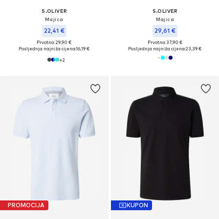
S.OLIVER
S.OLIVER
Majica
Majica
22,41 €
29,61 €
Prvotno: 29,90 €
Prvotno: 37,90 €
Posljednja najniža cijena:
16,19 €
Posljednja najniža cijena:
23,39 €
+
2
PROMOCIJA
KUPON