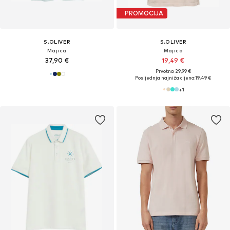
PROMOCIJA
S.OLIVER
S.OLIVER
Majica
Majica
37,90 €
19,49 €
Prvotno: 29,99 €
Posljednja najniža cijena:
19,49 €
+
1