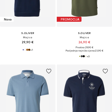
Novo
PROMOCIJA
S.OLIVER
S.OLIVER
Majica
Majica
29,90 €
26,90 €
Prvotno: 29,90 €
+
1
Posljednja najniža cijena:
23,90 €
+
3