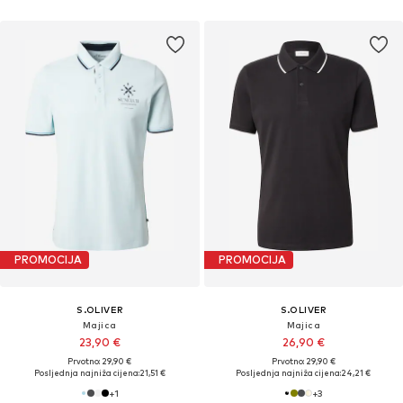
PROMOCIJA
PROMOCIJA
S.OLIVER
S.OLIVER
Majica
Majica
23,90 €
26,90 €
Prvotno: 29,90 €
Prvotno: 29,90 €
Posljednja najniža cijena:
21,51 €
Posljednja najniža cijena:
24,21 €
+
1
+
3