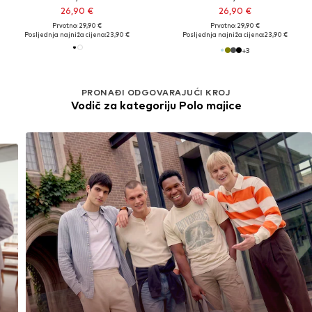
26,90 €
26,90 €
Prvotno: 29,90 €
Prvotno: 29,90 €
Posljednja najniža cijena:
23,90 €
Posljednja najniža cijena:
23,90 €
+
3
PRONAĐI ODGOVARAJUĆI KROJ
Vodič za kategoriju Polo majice