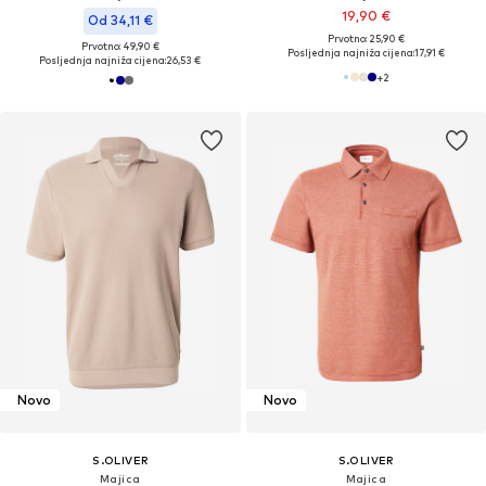
19,90 €
Od 34,11 €
Prvotno: 25,90 €
Prvotno: 49,90 €
Posljednja najniža cijena:
17,91 €
Posljednja najniža cijena:
26,53 €
+
2
Novo
Novo
S.OLIVER
S.OLIVER
Majica
Majica