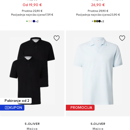
Od 19,90 €
26,90 €
Prvotno: 25,90 €
Prvotno: 29,90 €
Posljednja najniža cijena:
17,91 €
Posljednja najniža cijena:
23,90 €
+
2
+
3
Pakiranje od 2
KUPON
PROMOCIJA
S.OLIVER
S.OLIVER
Majica
Majica