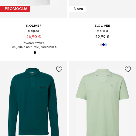
PROMOCIJA
Novo
S.OLIVER
S.OLIVER
Majica
Majica
26,90 €
29,99 €
Prvotno: 29,90 €
Posljednja najniža cijena:
23,90 €