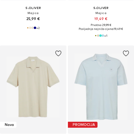
S.OLIVER
S.OLIVER
Majica
Majica
25,99 €
19,49 €
Prvotno: 29,99 €
+
2
Posljednja najniža cijena:
19,49 €
+
1
Novo
PROMOCIJA