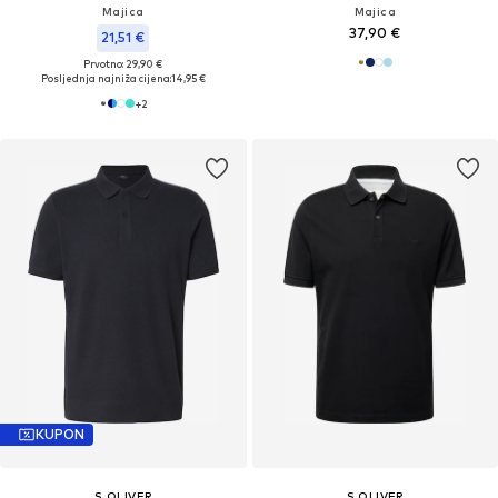
Majica
Majica
37,90 €
21,51 €
Prvotno: 29,90 €
Posljednja najniža cijena:
14,95 €
+
2
KUPON
S.OLIVER
S.OLIVER