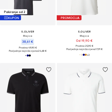
Pakiranje od 2
KUPON
PROMOCIJA
S.OLIVER
S.OLIVER
Majica
Majica
Od 19,90 €
38,61 €
Prvotno: 25,90 €
Prvotno: 49,90 €
Posljednja najniža cijena:
17,91 €
Posljednja najniža cijena:
24,68 €
+
2