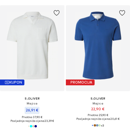
KUPON
PROMOCIJA
S.OLIVER
S.OLIVER
Majica
Majica
22,90 €
26,91 €
Prvotno: 25,90 €
Prvotno: 37,90 €
Posljednja najniža cijena:
20,61 €
Posljednja najniža cijena:
23,39 €
+
3