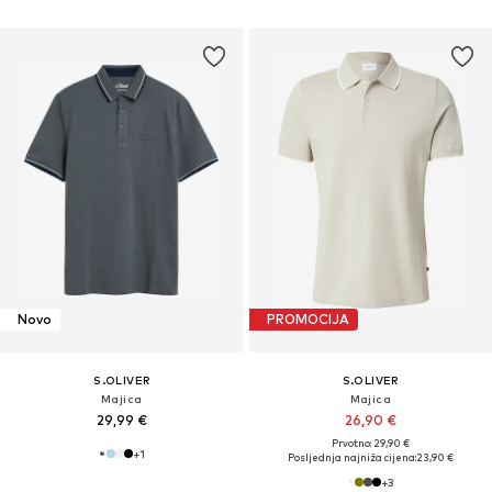
Novo
PROMOCIJA
S.OLIVER
S.OLIVER
Majica
Majica
29,99 €
26,90 €
Prvotno: 29,90 €
+
1
Posljednja najniža cijena:
23,90 €
+
3