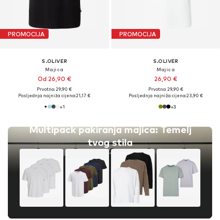
PROMOCIJA
PROMOCIJA
S.OLIVER
S.OLIVER
Majica
Majica
Od 26,90 €
26,90 €
Prvotno: 29,90 €
Prvotno: 29,90 €
Posljednja najniža cijena:
21,17 €
Posljednja najniža cijena:
23,90 €
+
1
+
3
Multipack pakiranja majica: Temelj
tvog stila