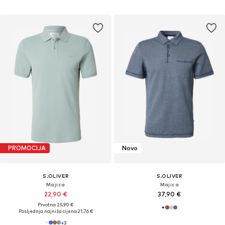
PROMOCIJA
Novo
S.OLIVER
S.OLIVER
Majica
Majica
22,90 €
37,90 €
Prvotno: 25,90 €
Posljednja najniža cijena:
21,76 €
+
3