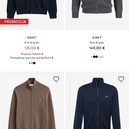
PROMOCIJA
GANT
GANT
Kardigan
Kardigan
125,00 €
149,00 €
Prvotno: 149,00 €
+
2
Posljednja najniža cijena:
76,41 €