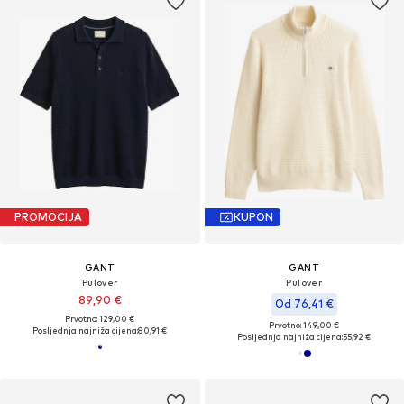
PROMOCIJA
KUPON
GANT
GANT
Pulover
Pulover
89,90 €
Od 76,41 €
Prvotno: 129,00 €
Prvotno: 149,00 €
Posljednja najniža cijena:
80,91 €
Posljednja najniža cijena:
55,92 €