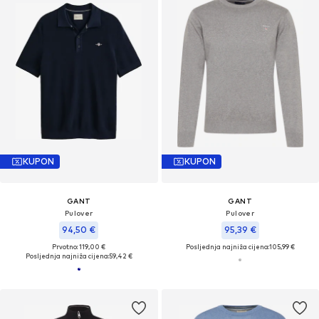
KUPON
KUPON
GANT
GANT
Pulover
Pulover
94,50 €
95,39 €
Prvotno: 119,00 €
Posljednja najniža cijena:
105,99 €
Posljednja najniža cijena:
59,42 €