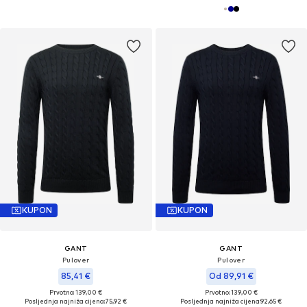
KUPON
KUPON
GANT
GANT
Pulover
Pulover
85,41 €
Od 89,91 €
Prvotno: 139,00 €
Prvotno: 139,00 €
Posljednja najniža cijena:
75,92 €
Posljednja najniža cijena:
92,65 €