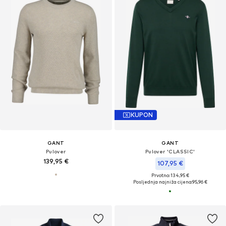
KUPON
GANT
GANT
Pulover
Pulover 'CLASSIC'
139,95 €
107,95 €
Prvotno: 134,95 €
Posljednja najniža cijena:
95,96 €