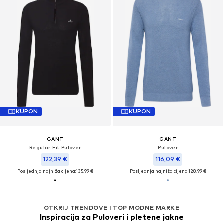
KUPON
KUPON
GANT
GANT
Regular Fit Pulover
Pulover
122,39 €
116,09 €
Posljednja najniža cijena:
135,99 €
Posljednja najniža cijena:
128,99 €
OTKRIJ TRENDOVE I TOP MODNE MARKE
Inspiracija za Puloveri i pletene jakne