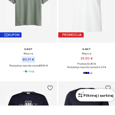
KUPON
PROMOCIJA
GANT
GANT
Majica
Majica
39,90 €
80,91 €
Prvotno: 54,90 €
Posljednja najniža cijena:
89,90 €
Posljednja najniža cijena:
34,32 €
+
2
+
5
1
Filtriraj i sortiraj