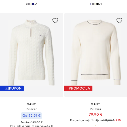
+
1
+
1
KUPON
PROMOCIJA
GANT
GANT
Pulover
Pulover
79,90 €
Od 62,91 €
Posljednja najniža cijena:
139,00 €
-42%
Prvotno: 149,00 €
Posljednja najniža cijena:
59,42 €