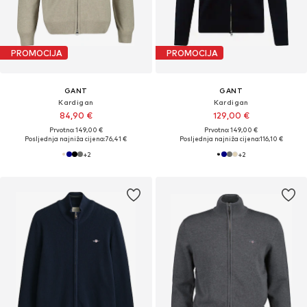
PROMOCIJA
PROMOCIJA
GANT
GANT
Kardigan
Kardigan
84,90 €
129,00 €
Prvotno: 149,00 €
Prvotno: 149,00 €
Posljednja najniža cijena:
76,41 €
Posljednja najniža cijena:
116,10 €
+
2
+
2