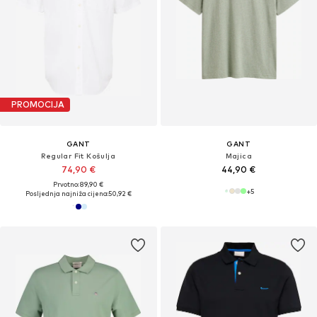
PROMOCIJA
GANT
GANT
Regular Fit Košulja
Majica
74,90 €
44,90 €
Prvotno: 89,90 €
+
5
Posljednja najniža cijena:
50,92 €