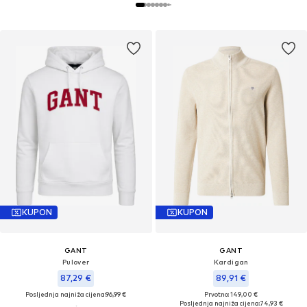
KUPON
KUPON
GANT
GANT
Pulover
Kardigan
87,29 €
89,91 €
Posljednja najniža cijena:
96,99 €
Prvotno: 149,00 €
Posljednja najniža cijena:
74,93 €