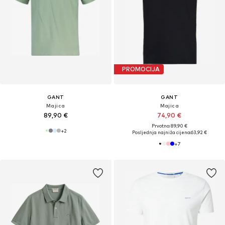
PROMOCIJA
GANT
GANT
Majica
Majica
89,90 €
74,90 €
Prvotno: 89,90 €
+
2
Posljednja najniža cijena:
63,92 €
+
7