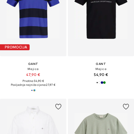
PROMOCIJA
GANT
GANT
Majica
Majica
47,90 €
54,90 €
Prvotno: 54,90 €
Posljednja najniža cijena:
27,97 €