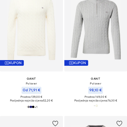
KUPON
KUPON
GANT
GANT
Pulover
Pulover
Od 71,91 €
98,10 €
Prvotno: 139,00 €
Prvotno: 149,00 €
Posljednja najniža cijena:
52,20 €
Posljednja najniža cijena:
76,30 €
+
1