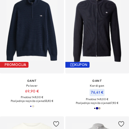
PROMOCIJA
KUPON
GANT
GANT
Pulover
Kardigan
69,90 €
76,41 €
Prvotno: 149,00 €
Prvotno: 149,00 €
Posljednja najniža cijena:
55,92 €
Posljednja najniža cijena:
67,92 €