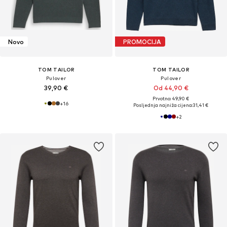
Novo
PROMOCIJA
TOM TAILOR
TOM TAILOR
Pulover
Pulover
39,90 €
Od 44,90 €
Prvotno: 49,90 €
+
16
Posljednja najniža cijena:
31,41 €
+
2