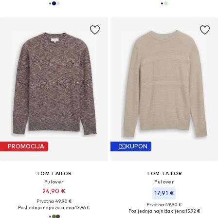
PROMOCIJA
KUPON
TOM TAILOR
TOM TAILOR
Pulover
Pulover
24,90 €
17,91 €
Prvotno: 49,90 €
Prvotno: 49,90 €
Posljednja najniža cijena:
13,96 €
Posljednja najniža cijena:
15,92 €