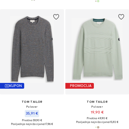
KUPON
PROMOCIJA
TOM TAILOR
TOM TAILOR
Pulover
Pulover
19,90 €
35,91 €
Prvotno: 49,90 €
Prvotno: 59,90 €
Posljednja najniža cijena:
15,92 €
Posljednja najniža cijena:
17,96 €