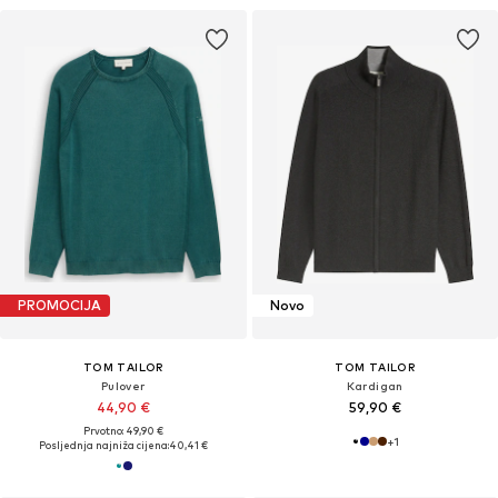
PROMOCIJA
Novo
TOM TAILOR
TOM TAILOR
Pulover
Kardigan
44,90 €
59,90 €
Prvotno: 49,90 €
+
1
Posljednja najniža cijena:
40,41 €