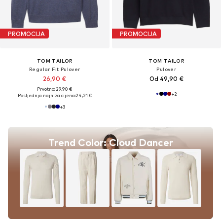
PROMOCIJA
PROMOCIJA
TOM TAILOR
TOM TAILOR
Regular Fit Pulover
Pulover
26,90 €
Od 49,90 €
Prvotno: 29,90 €
+
2
Posljednja najniža cijena:
24,21 €
+
3
Trend Color: Cloud Dancer