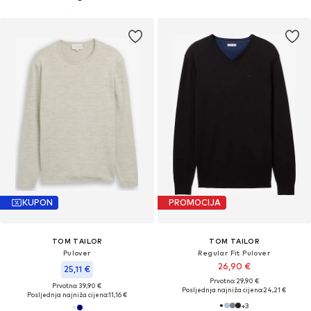
KUPON
PROMOCIJA
TOM TAILOR
TOM TAILOR
Pulover
Regular Fit Pulover
26,90 €
25,11 €
Prvotno: 29,90 €
Prvotno: 39,90 €
Posljednja najniža cijena:
24,21 €
Posljednja najniža cijena:
11,16 €
+
3