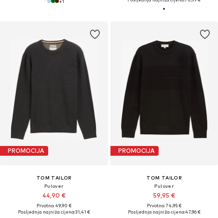
+
1
PROMOCIJA
PROMOCIJA
TOM TAILOR
TOM TAILOR
Pulover
Pulover
44,90 €
59,95 €
Prvotno: 49,90 €
Prvotno: 74,95 €
Posljednja najniža cijena:
31,41 €
Posljednja najniža cijena:
47,96 €