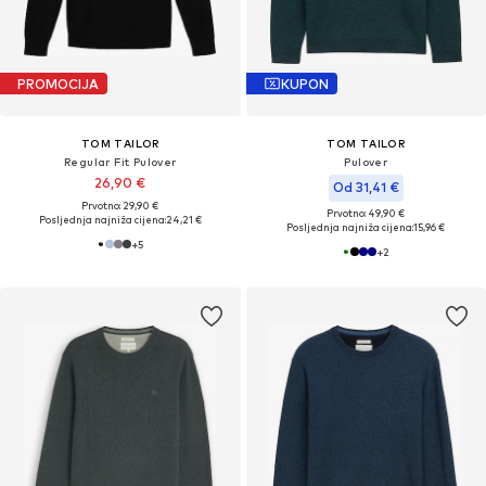
PROMOCIJA
KUPON
TOM TAILOR
TOM TAILOR
Regular Fit Pulover
Pulover
26,90 €
Od 31,41 €
Prvotno: 29,90 €
Prvotno: 49,90 €
Posljednja najniža cijena:
24,21 €
Posljednja najniža cijena:
15,96 €
+
5
+
2