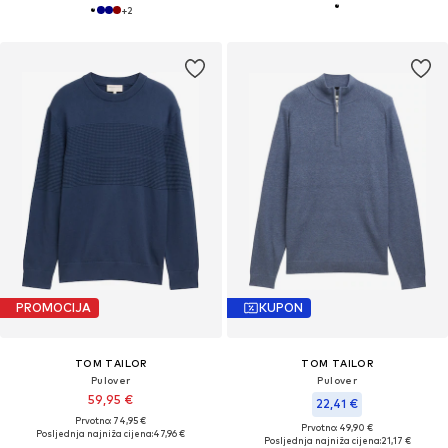
+
2
PROMOCIJA
KUPON
TOM TAILOR
TOM TAILOR
Pulover
Pulover
59,95 €
22,41 €
Prvotno: 74,95 €
Prvotno: 49,90 €
Posljednja najniža cijena:
47,96 €
Posljednja najniža cijena:
21,17 €