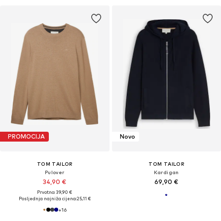
PROMOCIJA
Novo
TOM TAILOR
TOM TAILOR
Pulover
Kardigan
34,90 €
69,90 €
Prvotno: 39,90 €
Posljednja najniža cijena:
25,11 €
+
16