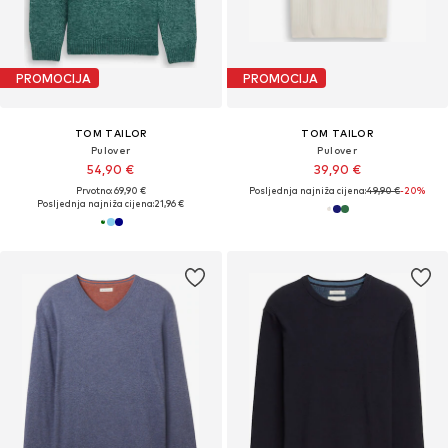
PROMOCIJA
PROMOCIJA
TOM TAILOR
TOM TAILOR
Pulover
Pulover
54,90 €
39,90 €
Prvotno: 69,90 €
Posljednja najniža cijena:
49,90 €
-20%
Posljednja najniža cijena:
21,96 €