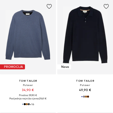
PROMOCIJA
Novo
TOM TAILOR
TOM TAILOR
Pulover
Pulover
34,90 €
49,90 €
Prvotno: 39,90 €
Posljednja najniža cijena:
29,61 €
+
16