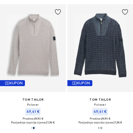
KUPON
KUPON
TOM TAILOR
TOM TAILOR
Pulover
Pulover
49,41 €
49,41 €
Prvotno: 69,90 €
Prvotno: 69,90 €
Posljednja najniža cijena:
21,96 €
Posljednja najniža cijena:
21,96 €