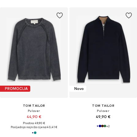
PROMOCIJA
Novo
TOM TAILOR
TOM TAILOR
Pulover
Pulover
44,90 €
49,90 €
Prvotno: 49,90 €
+
2
Posljednja najniža cijena:
40,41 €