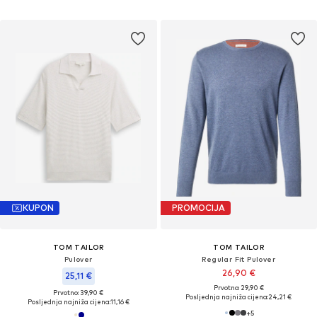
KUPON
PROMOCIJA
TOM TAILOR
TOM TAILOR
Pulover
Regular Fit Pulover
26,90 €
25,11 €
Prvotno: 29,90 €
Prvotno: 39,90 €
Posljednja najniža cijena:
24,21 €
Posljednja najniža cijena:
11,16 €
+
5