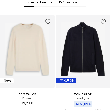
Pregledano 32 od 196 proizvoda
Novo
KUPON
TOM TAILOR
TOM TAILOR
Pulover
Kardigan
39,90 €
Od 63,89 €
Posljednja najniža cijena:
70,99 €