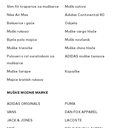
Slim fit traperice za muškarce
Muški satovi
Nike Air Max
Adidas Continental 80
Bokserice i gaće
Odijela
Muški ruksaci
Muške cargo hlače
Bijela polo majica
Muški novčanik
Muške trenirke
Muške chino hlače
Puloveri s rol ovratnikom za
ADIDAS muške tenisice
muškarce
Muške čarape
Kopačke
Majice kratkih rukava
MUŠKE MODNE MARKE
ADIDAS ORIGINALS
PUMA
VANS
DAN FOX APPAREL
JACK & JONES
LACOSTE