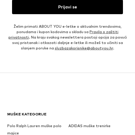
Prijavi se
Želim primati ABOUT YOU e-letke o aktualnim trendovima,
ponudama i kupon kodovima u skladu sa
Pravila o zaštiti
privatnosti
. Na kraju svakog newslettera postoji opcija za povući
svoj pristanak i otkazati daljnje e-letke ili možeš to učiniti sa
slanjem poruke na
sluzbazakorisnike@aboutyou.hr
.
MUŠKE KATEGORIJE
Polo Ralph Lauren muške polo
ADIDAS muške trenirke
majice