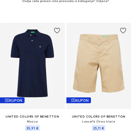
Ovdje ćete pronaći više proizvoda iz kategorije" Odjeća"
KUPON
KUPON
UNITED COLORS OF BENETTON
UNITED COLORS OF BENETTON
Majica
Loosefit Chino hlače
35,91 €
25,11 €