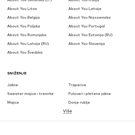
About You Litva
About You Latvija
About You Belgija
About You Nizozemska
About You Poljska
About You Portugal
About You Rumunjska
About You Estonija (RU)
About You Latvija (RU)
About You Slovenija
About You Švedska
SNIŽENJE
Jakne
Traperice
Sweater majice i trenirke
Puloveri i pletene jakne
Majice
Donje rublje
Više
Hlače
Košulje
Kaputi
Odijela i sakoi
Kupaći kostimi
Veći brojevi