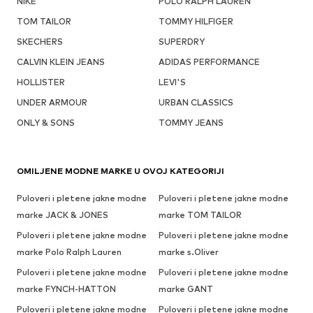
NIKE
POLO RALPH LAUREN
TOM TAILOR
TOMMY HILFIGER
SKECHERS
SUPERDRY
CALVIN KLEIN JEANS
ADIDAS PERFORMANCE
HOLLISTER
LEVI'S
UNDER ARMOUR
URBAN CLASSICS
ONLY & SONS
TOMMY JEANS
OMILJENE MODNE MARKE U OVOJ KATEGORIJI
Puloveri i pletene jakne modne
Puloveri i pletene jakne modne
marke JACK & JONES
marke TOM TAILOR
Puloveri i pletene jakne modne
Puloveri i pletene jakne modne
marke Polo Ralph Lauren
marke s.Oliver
Puloveri i pletene jakne modne
Puloveri i pletene jakne modne
marke FYNCH-HATTON
marke GANT
Puloveri i pletene jakne modne
Puloveri i pletene jakne modne