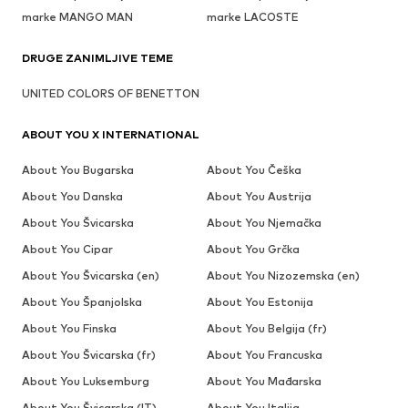
marke MANGO MAN
marke LACOSTE
DRUGE ZANIMLJIVE TEME
UNITED COLORS OF BENETTON
ABOUT YOU X INTERNATIONAL
About You Bugarska
About You Češka
About You Danska
About You Austrija
About You Švicarska
About You Njemačka
About You Cipar
About You Grčka
About You Švicarska (en)
About You Nizozemska (en)
About You Španjolska
About You Estonija
About You Finska
About You Belgija (fr)
About You Švicarska (fr)
About You Francuska
About You Luksemburg
About You Mađarska
About You Švicarska (IT)
About You Italija