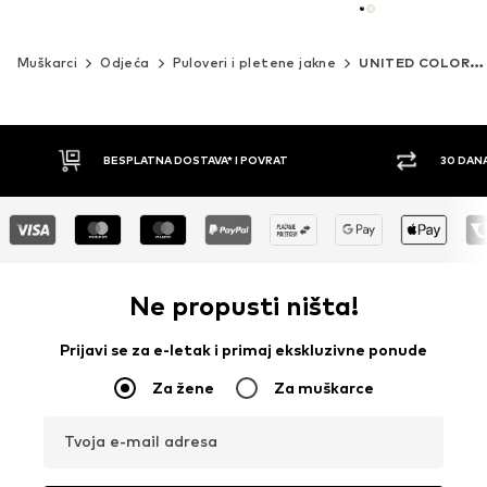
Muškarci
Odjeća
Puloveri i pletene jakne
UNITED COLORS OF BENETTON
30 DANA PRAVO NA POVRAT
PLAĆ
Ne propusti ništa!
Prijavi se za e-letak i primaj ekskluzivne ponude
Za žene
Za muškarce
Tvoja e-mail adresa