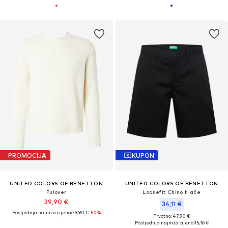
PROMOCIJA
KUPON
UNITED COLORS OF BENETTON
UNITED COLORS OF BENETTON
Pulover
Loosefit Chino hlače
39,90 €
34,11 €
Posljednja najniža cijena:
79,90 €
-50%
Prvotno: 47,90 €
Posljednja najniža cijena:
15,16 €