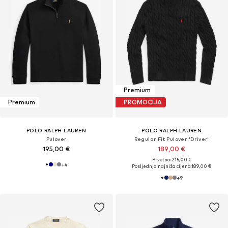
Premium
Premium
PROMOCIJA
POLO RALPH LAUREN
POLO RALPH LAUREN
Pulover
Regular Fit Pulover 'Driver'
195,00 €
189,00 €
Prvotno: 215,00 €
+
4
Posljednja najniža cijena:
189,00 €
+
9