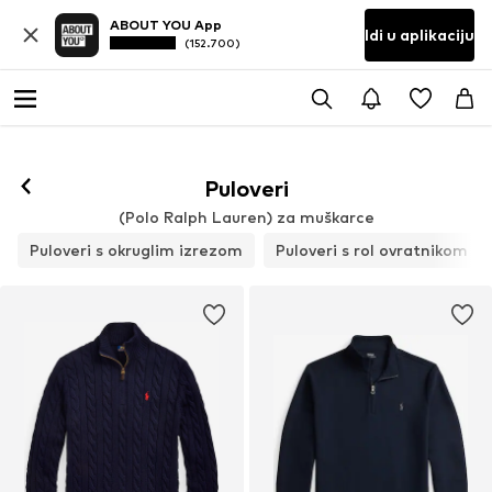
ABOUT YOU App
Idi u aplikaciju
(152.700)
Puloveri
(Polo Ralph Lauren) za muškarce
Puloveri s okruglim izrezom
Puloveri s rol ovratnikom