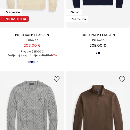
Premium
Novo
PROMOCIJA
Premium
POLO RALPH LAUREN
POLO RALPH LAUREN
Pulover
Pulover
209,00 €
205,00 €
Prvotno: 235,00 €
Posljednja najniža cijena:
211,50 €
-1%
+
1