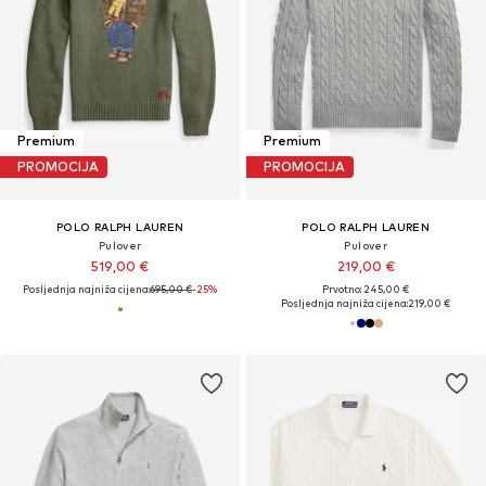
Premium
Premium
PROMOCIJA
PROMOCIJA
POLO RALPH LAUREN
POLO RALPH LAUREN
Pulover
Pulover
519,00 €
219,00 €
Posljednja najniža cijena:
695,00 €
-25%
Prvotno: 245,00 €
Posljednja najniža cijena:
219,00 €