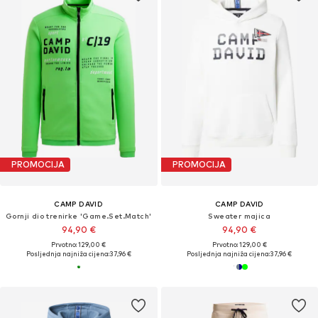
PROMOCIJA
PROMOCIJA
CAMP DAVID
CAMP DAVID
Gornji dio trenirke 'Game.Set.Match'
Sweater majica
94,90 €
94,90 €
Prvotno: 129,00 €
Prvotno: 129,00 €
Posljednja najniža cijena:
37,96 €
Posljednja najniža cijena:
37,96 €