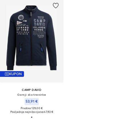
KUPON
CAMP DAVID
Gornji dio trenirke
53,91 €
Prvotno: 129,00 €
Posljednja najniža cijena:
47,92 €