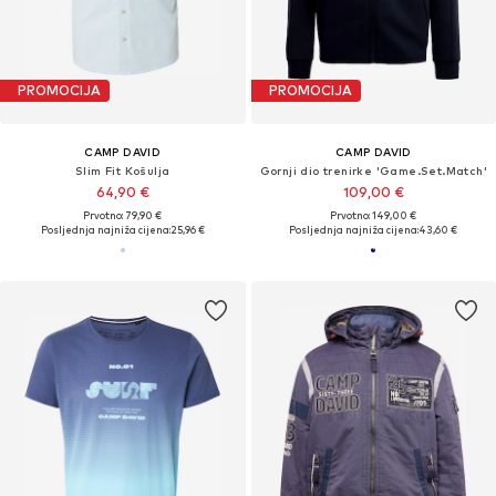
PROMOCIJA
PROMOCIJA
CAMP DAVID
CAMP DAVID
Slim Fit Košulja
Gornji dio trenirke 'Game.Set.Match'
64,90 €
109,00 €
Prvotno: 79,90 €
Prvotno: 149,00 €
Posljednja najniža cijena:
25,96 €
Posljednja najniža cijena:
43,60 €