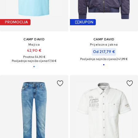
PROMOCIJA
KUPON
CAMP DAVID
CAMP DAVID
Majica
Prijelazna jakna
42,90 €
Od 217,79 €
Prvotno: 54,90 €
Posljednja najniža cijena:
241,99 €
Posljednja najniža cijena:
17,16 €