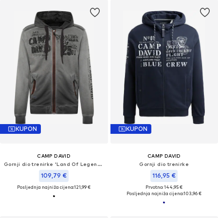
KUPON
KUPON
CAMP DAVID
CAMP DAVID
Gornji dio trenirke 'Land Of Legends'
Gornji dio trenirke
109,79 €
116,95 €
Posljednja najniža cijena:
121,99 €
Prvotno: 144,95 €
Posljednja najniža cijena:
103,96 €