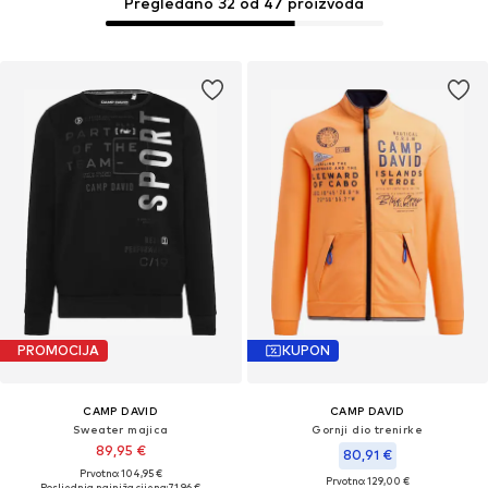
Pregledano 32 od 47 proizvoda
PROMOCIJA
KUPON
CAMP DAVID
CAMP DAVID
Sweater majica
Gornji dio trenirke
89,95 €
80,91 €
Prvotno: 104,95 €
Prvotno: 129,00 €
Posljednja najniža cijena:
71,96 €