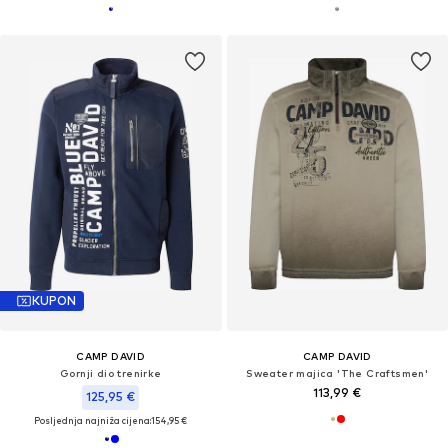
KUPON
CAMP DAVID
CAMP DAVID
Gornji dio trenirke
Sweater majica 'The Craftsmen'
113,99 €
125,95 €
Posljednja najniža cijena:
154,95 €