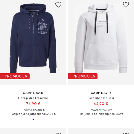
PROMOCIJA
PROMOCIJA
CAMP DAVID
CAMP DAVID
Gornji dio trenirke
Sweater majica
74,90 €
44,90 €
Prvotno: 129,00 €
Prvotno: 119,00 €
Posljednja najniža cijena:
52,43 €
Posljednja najniža cijena:
35,92 €