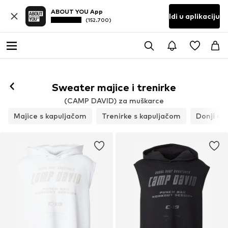
ABOUT YOU App
Idi u aplikaciju
(152.700)
Prati
Sweater majice i trenirke
(CAMP DAVID) za muškarce
Majice s kapuljačom
Trenirke s kapuljačom
Donji dio