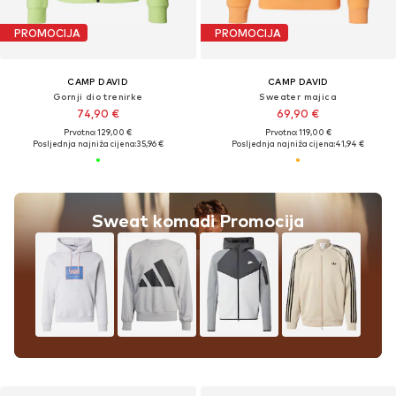
PROMOCIJA
PROMOCIJA
CAMP DAVID
CAMP DAVID
Gornji dio trenirke
Sweater majica
74,90 €
69,90 €
Prvotno: 129,00 €
Prvotno: 119,00 €
Posljednja najniža cijena:
35,96 €
Posljednja najniža cijena:
41,94 €
Sweat komadi Promocija