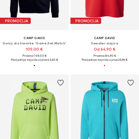
PROMOCIJA
PROMOCIJA
CAMP DAVID
CAMP DAVID
Gornji dio trenirke 'Game.Set.Match'
Sweater majica
109,00 €
Od 64,90 €
Prvotno: 149,00 €
Prvotno: 84,90 €
Posljednja najniža cijena:
43,60 €
Posljednja najniža cijena:
25,96 €