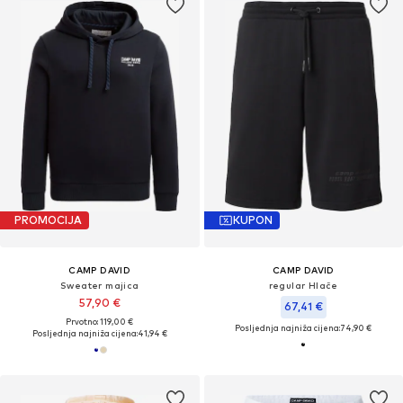
PROMOCIJA
KUPON
CAMP DAVID
CAMP DAVID
Sweater majica
regular Hlače
57,90 €
67,41 €
Prvotno: 119,00 €
Posljednja najniža cijena:
74,90 €
Posljednja najniža cijena:
41,94 €