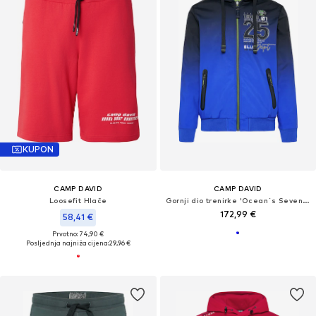
KUPON
CAMP DAVID
CAMP DAVID
Loosefit Hlače
Gornji dio trenirke 'Ocean´s Seven II'
172,99 €
58,41 €
Prvotno: 74,90 €
Posljednja najniža cijena:
29,96 €