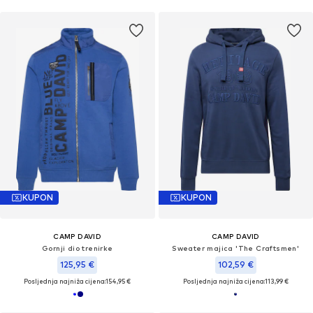
KUPON
KUPON
CAMP DAVID
CAMP DAVID
Gornji dio trenirke
Sweater majica 'The Craftsmen'
125,95 €
102,59 €
Posljednja najniža cijena:
154,95 €
Posljednja najniža cijena:
113,99 €