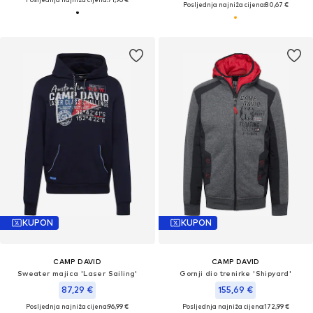
Posljednja najniža cijena:
80,67 €
KUPON
KUPON
CAMP DAVID
CAMP DAVID
Sweater majica 'Laser Sailing'
Gornji dio trenirke 'Shipyard'
87,29 €
155,69 €
Posljednja najniža cijena:
96,99 €
Posljednja najniža cijena:
172,99 €