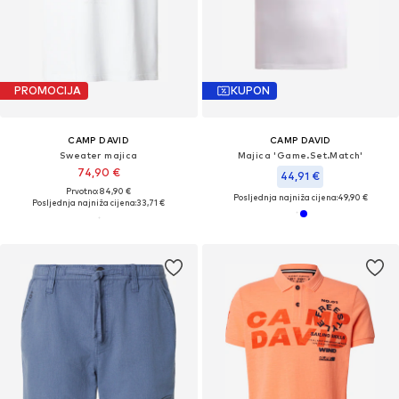
PROMOCIJA
KUPON
CAMP DAVID
CAMP DAVID
Sweater majica
Majica 'Game.Set.Match'
74,90 €
44,91 €
Prvotno: 84,90 €
Posljednja najniža cijena:
49,90 €
Posljednja najniža cijena:
33,71 €