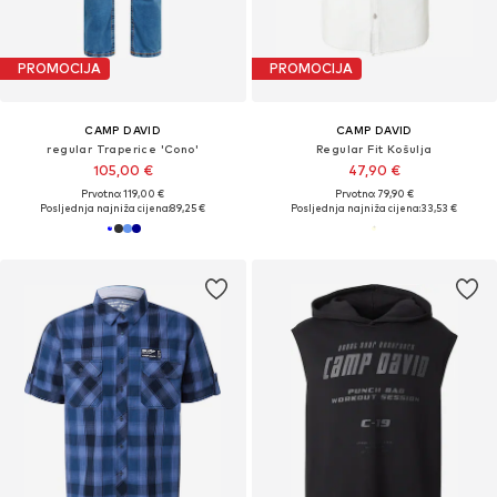
PROMOCIJA
PROMOCIJA
CAMP DAVID
CAMP DAVID
regular Traperice 'Cono'
Regular Fit Košulja
105,00 €
47,90 €
Prvotno: 119,00 €
Prvotno: 79,90 €
Posljednja najniža cijena:
89,25 €
Posljednja najniža cijena:
33,53 €