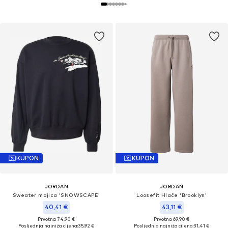
KUPON
KUPON
JORDAN
JORDAN
Sweater majica 'SNOWSCAPE'
Loosefit Hlače 'Brooklyn'
40,41 €
43,11 €
Prvotno: 74,90 €
Prvotno: 69,90 €
Posljednja najniža cijena:
35,92 €
Posljednja najniža cijena:
31,41 €