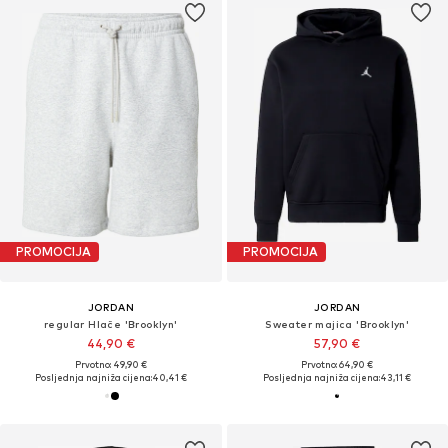
PROMOCIJA
PROMOCIJA
JORDAN
JORDAN
regular Hlače 'Brooklyn'
Sweater majica 'Brooklyn'
44,90 €
57,90 €
Prvotno: 49,90 €
Prvotno: 64,90 €
Posljednja najniža cijena:
40,41 €
Posljednja najniža cijena:
43,11 €