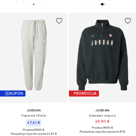
KUPON
PROMOCIJA
JORDAN
JORDAN
Tapered Hlače
Sweater majica
49,90 €
47,61 €
Prvotno: 99,90 €
Prvotno: 89,90 €
Posljednja najniža cijena:
44,91 €
Posljednja najniža cijena:
44,97 €