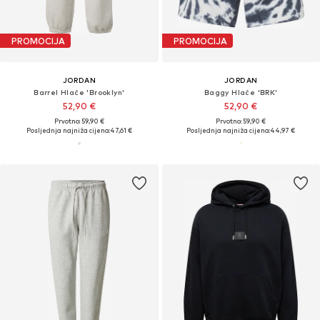
PROMOCIJA
PROMOCIJA
JORDAN
JORDAN
Barrel Hlače 'Brooklyn'
Baggy Hlače 'BRK'
52,90 €
52,90 €
Prvotno: 59,90 €
Prvotno: 59,90 €
Posljednja najniža cijena:
47,61 €
Posljednja najniža cijena:
44,97 €