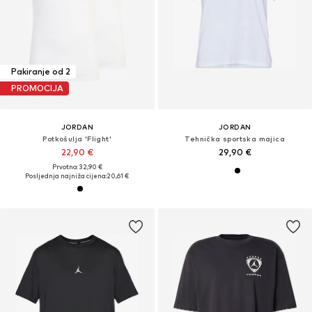
Pakiranje od 2
PROMOCIJA
JORDAN
JORDAN
Potkošulja 'Flight'
Tehnička sportska majica
22,90 €
29,90 €
Prvotno: 32,90 €
Posljednja najniža cijena:
20,61 €