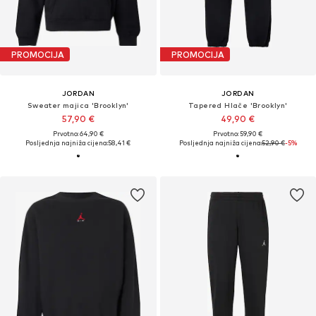
PROMOCIJA
PROMOCIJA
JORDAN
JORDAN
Sweater majica 'Brooklyn'
Tapered Hlače 'Brooklyn'
57,90 €
49,90 €
Prvotno: 64,90 €
Prvotno: 59,90 €
Posljednja najniža cijena:
58,41 €
Posljednja najniža cijena:
52,90 €
-5%