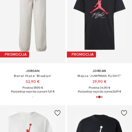
PROMOCIJA
PROMOCIJA
JORDAN
JORDAN
Barrel Hlače 'Brooklyn'
Majica 'JUMPMAN FLIGHT'
52,90 €
29,90 €
Prvotno: 59,90 €
Prvotno: 34,90 €
Posljednja najniža cijena:
47,61 €
Posljednja najniža cijena:
26,91 €