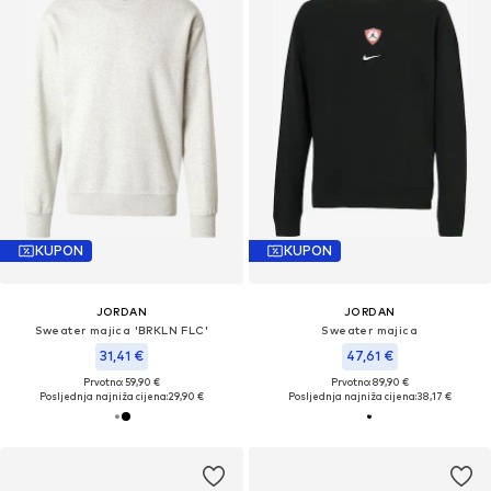
KUPON
KUPON
JORDAN
JORDAN
Sweater majica 'BRKLN FLC'
Sweater majica
31,41 €
47,61 €
Prvotno: 59,90 €
Prvotno: 89,90 €
Posljednja najniža cijena:
29,90 €
Posljednja najniža cijena:
38,17 €