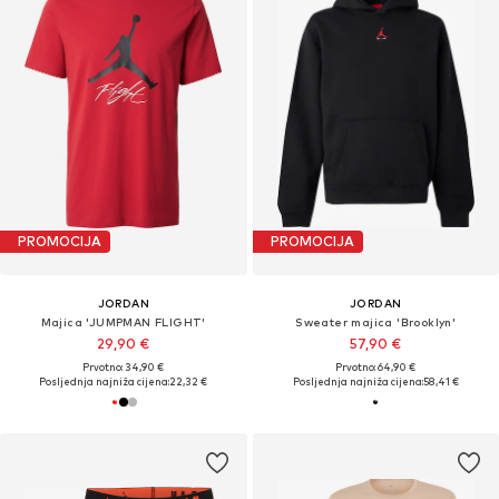
PROMOCIJA
PROMOCIJA
JORDAN
JORDAN
Majica 'JUMPMAN FLIGHT'
Sweater majica 'Brooklyn'
29,90 €
57,90 €
Prvotno: 34,90 €
Prvotno: 64,90 €
Posljednja najniža cijena:
22,32 €
Posljednja najniža cijena:
58,41 €