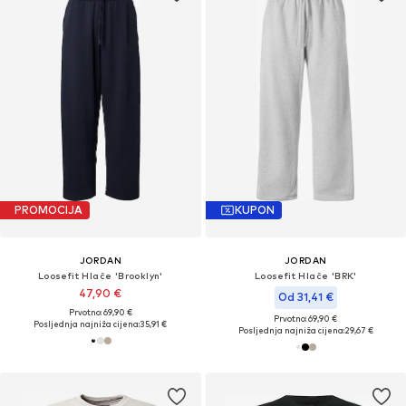
PROMOCIJA
KUPON
JORDAN
JORDAN
Loosefit Hlače 'Brooklyn'
Loosefit Hlače 'BRK'
47,90 €
Od 31,41 €
Prvotno: 69,90 €
Prvotno: 69,90 €
Posljednja najniža cijena:
35,91 €
Posljednja najniža cijena:
29,67 €