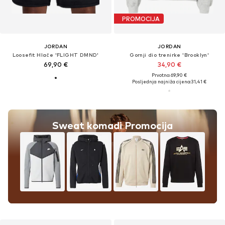
PROMOCIJA
JORDAN
JORDAN
Loosefit Hlače 'FLIGHT DMND'
Gornji dio trenirke 'Brooklyn'
69,90 €
34,90 €
Prvotno: 69,90 €
Posljednja najniža cijena:
31,41 €
Sweat komadi Promocija