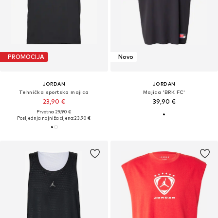
PROMOCIJA
Novo
JORDAN
JORDAN
Tehnička sportska majica
Majica 'BRK FC'
23,90 €
39,90 €
Prvotno: 29,90 €
Posljednja najniža cijena:
23,90 €