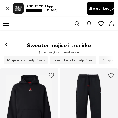
ABOUT YOU App
Idi u aplikaciju
(152.700)
Prati
Sweater majice i trenirke
(Jordan) za muškarce
Majice s kapuljačom
Trenirke s kapuljačom
Donji dio