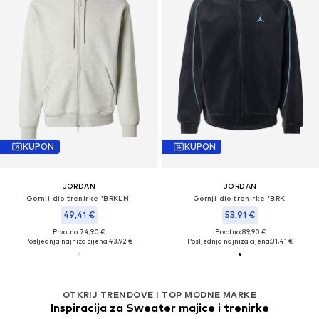
KUPON
KUPON
JORDAN
JORDAN
Gornji dio trenirke 'BRKLN'
Gornji dio trenirke 'BRK'
49,41 €
53,91 €
Prvotno: 74,90 €
Prvotno: 89,90 €
Posljednja najniža cijena:
43,92 €
Posljednja najniža cijena:
31,41 €
OTKRIJ TRENDOVE I TOP MODNE MARKE
Inspiracija za Sweater majice i trenirke