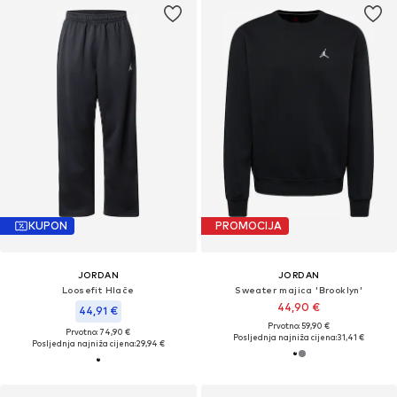
KUPON
PROMOCIJA
JORDAN
JORDAN
Loosefit Hlače
Sweater majica 'Brooklyn'
44,90 €
44,91 €
Prvotno: 59,90 €
Prvotno: 74,90 €
Posljednja najniža cijena:
31,41 €
Posljednja najniža cijena:
29,94 €