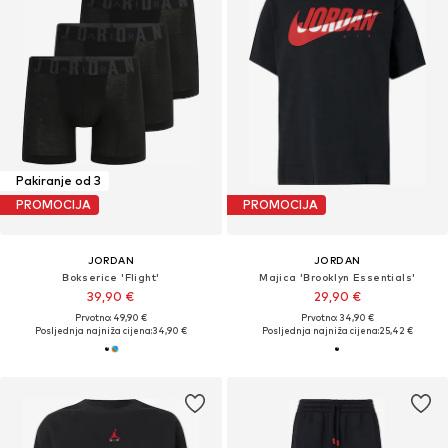
Pakiranje od 3
PROMOCIJA
PROMOCIJA
JORDAN
JORDAN
Bokserice 'Flight'
Majica 'Brooklyn Essentials'
39,90 €
29,90 €
Prvotno: 49,90 €
Prvotno: 34,90 €
Posljednja najniža cijena:
34,90 €
Posljednja najniža cijena:
25,42 €