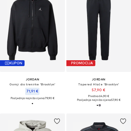
KUPON
PROMOCIJA
JORDAN
JORDAN
Gornji dio trenirke 'Brooklyn'
Tapered Hlače 'Brooklyn'
57,90 €
71,91 €
Prvotno: 64,90 €
Posljednja najniža cijena:
79,90 €
Posljednja najniža cijena:
57,90 €