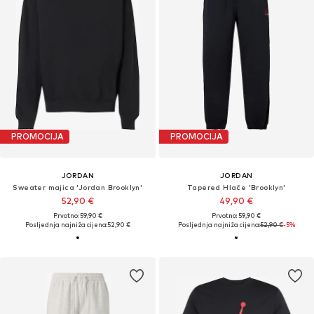
PROMOCIJA
PROMOCIJA
JORDAN
JORDAN
Sweater majica 'Jordan Brooklyn'
Tapered Hlače 'Brooklyn'
52,90 €
49,90 €
Prvotno: 59,90 €
Prvotno: 59,90 €
Posljednja najniža cijena:
52,90 €
Posljednja najniža cijena:
52,90 €
-5%