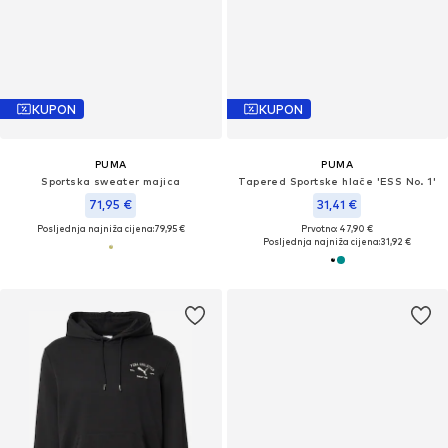
KUPON
KUPON
PUMA
PUMA
Sportska sweater majica
Tapered Sportske hlače 'ESS No. 1'
71,95 €
31,41 €
Posljednja najniža cijena:
79,95 €
Prvotno: 47,90 €
Posljednja najniža cijena:
31,92 €