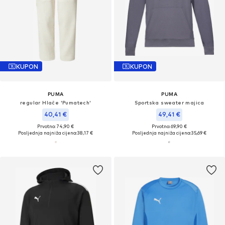
KUPON
KUPON
PUMA
PUMA
regular Hlače 'Pumatech'
Sportska sweater majica
40,41 €
49,41 €
Prvotno: 74,90 €
Prvotno: 69,90 €
Posljednja najniža cijena:
38,17 €
Posljednja najniža cijena:
35,69 €