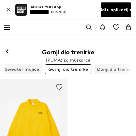
ABOUT YOU App
Idi u aplikaciju
(152.700)
Gornji dio trenirke
(PUMA) za muškarce
Sweater majice
Gornji dio trenirke
Donji dio trenirke