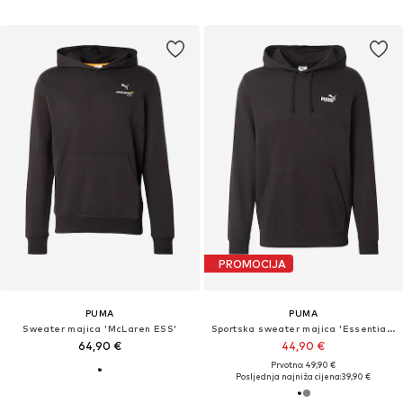
PROMOCIJA
PUMA
PUMA
Sweater majica 'McLaren ESS'
Sportska sweater majica 'Essentials No. 1'
64,90 €
44,90 €
Prvotno: 49,90 €
Posljednja najniža cijena:
39,90 €