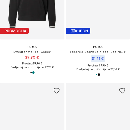
PROMOCIJA
KUPON
PUMA
PUMA
Sweater majica 'Class'
Tapered Sportske hlače 'Ess No. 1'
39,90 €
31,41 €
Prvotno: 59,90 €
Prvotno: 47,90 €
Posljednja najniža cijena:
27,93 €
Posljednja najniža cijena:
29,67 €