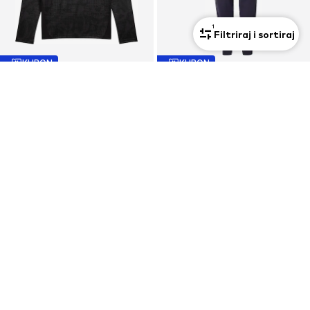
1
Filtriraj i sortiraj
KUPON
KUPON
PUMA
PUMA
Sportska sweater majica 'TeamCup'
Tapered Hlače 'ESS ELEVATED'
58,45 €
29,61 €
Posljednja najniža cijena:
64,95 €
Prvotno: 54,90 €
Posljednja najniža cijena:
26,32 €