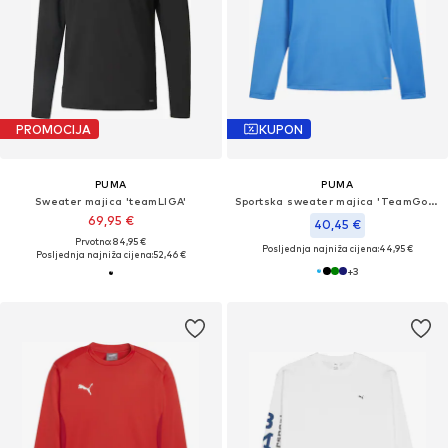
PROMOCIJA
KUPON
PUMA
PUMA
Sweater majica 'teamLIGA'
Sportska sweater majica 'TeamGoal'
69,95 €
40,45 €
Prvotno: 84,95 €
Posljednja najniža cijena:
44,95 €
Posljednja najniža cijena:
52,46 €
+
3