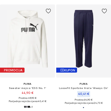
PROMOCIJA
KUPON
PUMA
PUMA
Sweater majica 'ESS No. 1'
Loosefit Sportske hlače 'Always On'
44,90 €
40,41 €
Prvotno: 49,90 €
Prvotno: 64,90 €
Posljednja najniža cijena:
40,41 €
Posljednja najniža cijena:
24,70 €
+
1