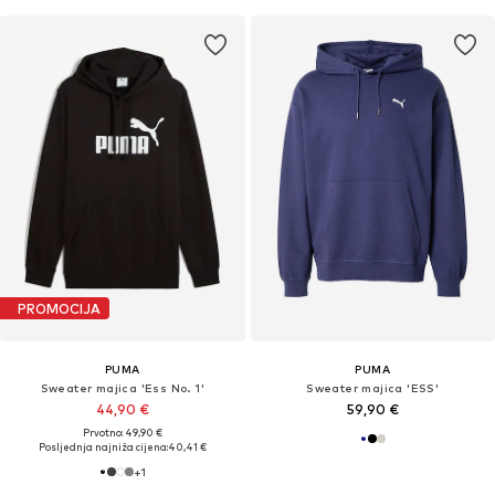
PROMOCIJA
PUMA
PUMA
Sweater majica 'Ess No. 1'
Sweater majica 'ESS'
44,90 €
59,90 €
Prvotno: 49,90 €
Posljednja najniža cijena:
40,41 €
+
1