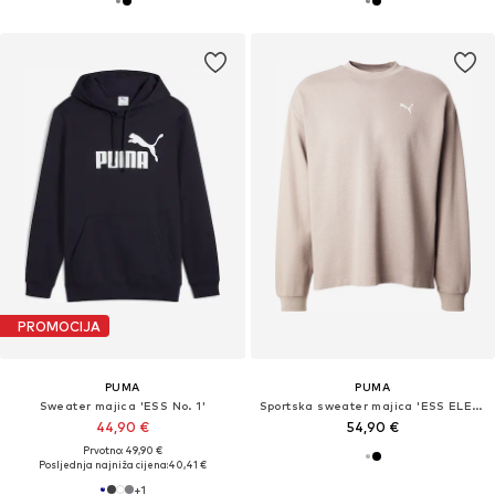
PROMOCIJA
PUMA
PUMA
Sweater majica 'ESS No. 1'
Sportska sweater majica 'ESS ELEVATED'
44,90 €
54,90 €
Prvotno: 49,90 €
Posljednja najniža cijena:
40,41 €
+
1