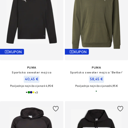
KUPON
KUPON
PUMA
PUMA
Sportska sweater majica
Sportska sweater majica 'Better'
40,45 €
58,45 €
Posljednja najniža cijena:
44,95 €
Posljednja najniža cijena:
64,95 €
+
3