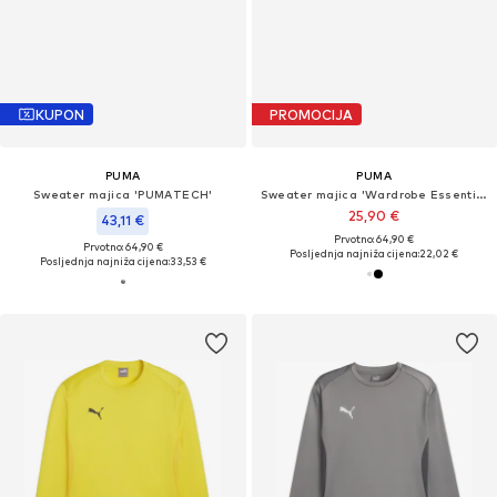
KUPON
PROMOCIJA
PUMA
PUMA
Sweater majica 'PUMATECH'
Sweater majica 'Wardrobe Essentials'
25,90 €
43,11 €
Prvotno: 64,90 €
Prvotno: 64,90 €
Posljednja najniža cijena:
22,02 €
Posljednja najniža cijena:
33,53 €