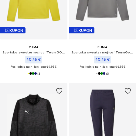
KUPON
KUPON
PUMA
PUMA
Sportska sweater majica 'TeamGOAL'
Sportska sweater majica 'TeamGoal'
40,45 €
40,45 €
Posljednja najniža cijena:
44,95 €
Posljednja najniža cijena:
44,95 €
+
3
+
3