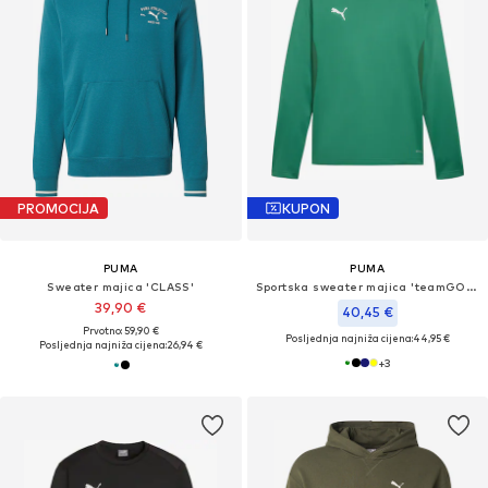
PROMOCIJA
KUPON
PUMA
PUMA
Sweater majica 'CLASS'
Sportska sweater majica 'teamGOAL'
39,90 €
40,45 €
Prvotno: 59,90 €
Posljednja najniža cijena:
44,95 €
Posljednja najniža cijena:
26,94 €
+
3