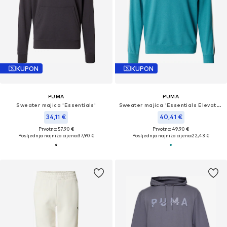
KUPON
KUPON
PUMA
PUMA
Sweater majica 'Essentials'
Sweater majica 'Essentials Elevated'
34,11 €
40,41 €
Prvotno: 57,90 €
Prvotno: 49,90 €
Posljednja najniža cijena:
37,90 €
Posljednja najniža cijena:
22,43 €