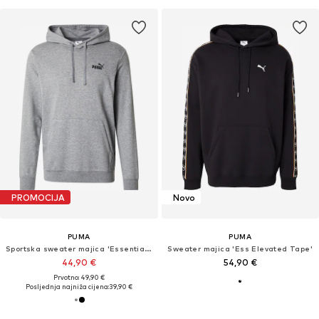
PROMOCIJA
Novo
PUMA
PUMA
Sportska sweater majica 'Essentials No. 1'
Sweater majica 'Ess Elevated Tape'
44,90 €
54,90 €
Prvotno: 49,90 €
Posljednja najniža cijena:
39,90 €