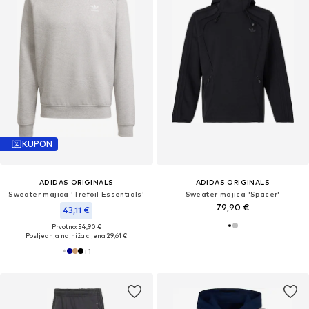
KUPON
ADIDAS ORIGINALS
ADIDAS ORIGINALS
Sweater majica 'Trefoil Essentials'
Sweater majica 'Spacer'
79,90 €
43,11 €
Prvotno: 54,90 €
Posljednja najniža cijena:
29,61 €
+
1