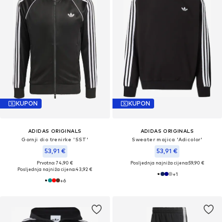
KUPON
KUPON
ADIDAS ORIGINALS
ADIDAS ORIGINALS
Gornji dio trenirke 'SST'
Sweater majica 'Adicolor'
53,91 €
53,91 €
Prvotno: 74,90 €
Posljednja najniža cijena:
59,90 €
Posljednja najniža cijena:
43,92 €
+
1
+
6