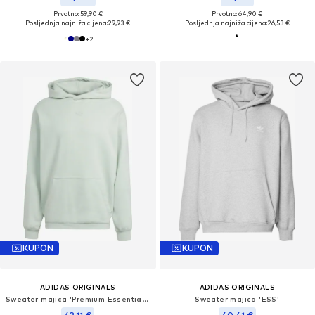
Prvotno: 59,90 €
Prvotno: 64,90 €
Posljednja najniža cijena:
29,93 €
Posljednja najniža cijena:
26,53 €
+
2
KUPON
KUPON
ADIDAS ORIGINALS
ADIDAS ORIGINALS
Sweater majica 'Premium Essentials'
Sweater majica 'ESS'