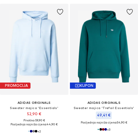
PROMOCIJA
KUPON
ADIDAS ORIGINALS
ADIDAS ORIGINALS
Sweater majica 'Essentials'
Sweater majica 'Trefoil Essentials'
52,90 €
49,41 €
Prvotno: 59,90 €
Posljednja najniža cijena:
54,90 €
Posljednja najniža cijena:
44,90 €
+
3
+
2