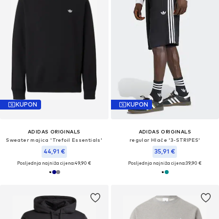
KUPON
KUPON
ADIDAS ORIGINALS
ADIDAS ORIGINALS
Sweater majica 'Trefoil Essentials'
regular Hlače '3-STRIPES'
44,91 €
35,91 €
Posljednja najniža cijena:
49,90 €
Posljednja najniža cijena:
39,90 €