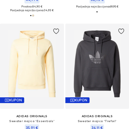
Prvotno: 84,90 €
Posljednja najniža cijena:
69,95 €
Posljednja najniža cijena:
34,93 €
KUPON
KUPON
ADIDAS ORIGINALS
ADIDAS ORIGINALS
Sweater majica 'Essentials'
Sweater majica 'Trefoil'
35,91 €
34,11 €