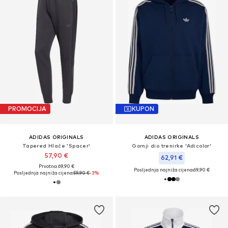
PROMOCIJA
KUPON
ADIDAS ORIGINALS
ADIDAS ORIGINALS
Tapered Hlače 'Spacer'
Gornji dio trenirke 'Adicolor'
57,90 €
62,91 €
Prvotno: 69,90 €
Posljednja najniža cijena:
69,90 €
Posljednja najniža cijena:
59,90 €
-3%