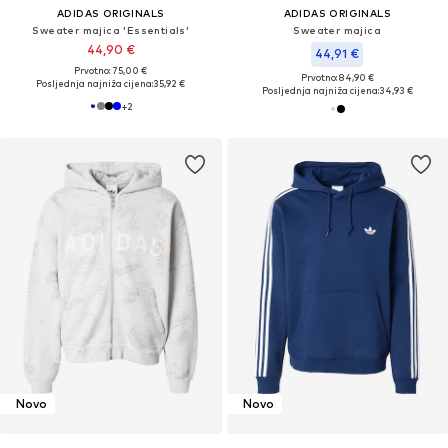
ADIDAS ORIGINALS
ADIDAS ORIGINALS
Sweater majica 'Essentials'
Sweater majica
44,90 €
44,91 €
Prvotno: 75,00 €
Prvotno: 84,90 €
Posljednja najniža cijena:
35,92 €
Posljednja najniža cijena:
34,93 €
+
2
Novo
Novo