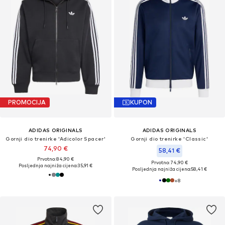
PROMOCIJA
KUPON
ADIDAS ORIGINALS
ADIDAS ORIGINALS
Gornji dio trenirke 'Adicolor Spacer'
Gornji dio trenirke 'Classic'
74,90 €
58,41 €
Prvotno: 84,90 €
Prvotno: 74,90 €
Posljednja najniža cijena:
35,91 €
Posljednja najniža cijena:
58,41 €
+
8