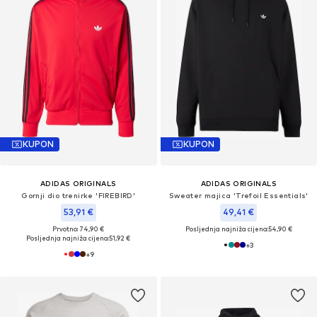
KUPON
KUPON
ADIDAS ORIGINALS
ADIDAS ORIGINALS
Gornji dio trenirke 'FIREBIRD'
Sweater majica 'Trefoil Essentials'
53,91 €
49,41 €
Prvotno: 74,90 €
Posljednja najniža cijena:
54,90 €
Posljednja najniža cijena:
51,92 €
+
3
+
9