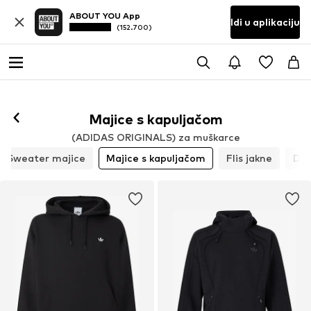
ABOUT YOU App
Idi u aplikaciju
(152.700)
Majice s kapuljačom
(ADIDAS ORIGINALS) za muškarce
Sweater majice
Majice s kapuljačom
Flis jakne
Don