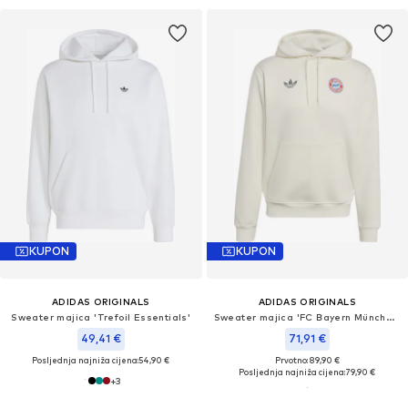
KUPON
KUPON
ADIDAS ORIGINALS
ADIDAS ORIGINALS
Sweater majica 'Trefoil Essentials'
Sweater majica 'FC Bayern München'
49,41 €
71,91 €
Posljednja najniža cijena:
54,90 €
Prvotno: 89,90 €
Posljednja najniža cijena:
79,90 €
+
3