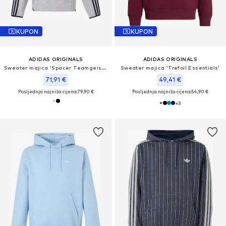
KUPON
KUPON
ADIDAS ORIGINALS
ADIDAS ORIGINALS
Sweater majica 'Spacer Teamgeist 26'
Sweater majica 'Trefoil Essentials'
71,91 €
49,41 €
Posljednja najniža cijena:
79,90 €
Posljednja najniža cijena:
54,90 €
+
3