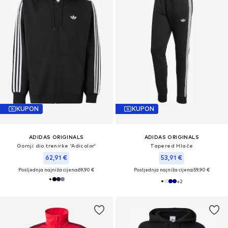
KUPON
KUPON
ADIDAS ORIGINALS
ADIDAS ORIGINALS
Gornji dio trenirke 'Adicolor'
Tapered Hlače
62,91 €
53,91 €
Posljednja najniža cijena:
69,90 €
Posljednja najniža cijena:
59,90 €
+
2