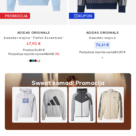
PROMOCIJA
KUPON
ADIDAS ORIGINALS
ADIDAS ORIGINALS
Sweater majica 'Trefoil Essentials'
Sweater majica
47,90 €
76,41 €
Prvotno: 54,90 €
Posljednja najniža cijena:
84,90 €
Posljednja najniža cijena:
49,41 €
-3%
+
3
Sweat komadi Promocija