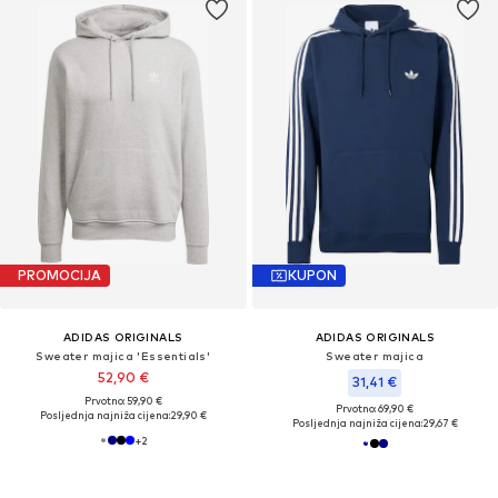
PROMOCIJA
KUPON
ADIDAS ORIGINALS
ADIDAS ORIGINALS
Sweater majica 'Essentials'
Sweater majica
52,90 €
31,41 €
Prvotno: 59,90 €
Prvotno: 69,90 €
Posljednja najniža cijena:
29,90 €
Posljednja najniža cijena:
29,67 €
+
2