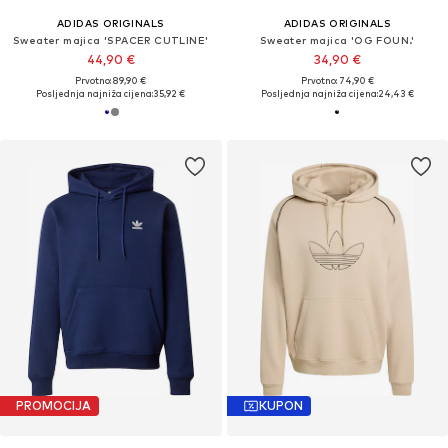
ADIDAS ORIGINALS
ADIDAS ORIGINALS
Sweater majica 'SPACER CUTLINE'
Sweater majica 'OG FOUN.'
44,90 €
34,90 €
Prvotno: 89,90 €
Prvotno: 74,90 €
Posljednja najniža cijena:
35,92 €
Posljednja najniža cijena:
24,43 €
PROMOCIJA
KUPON