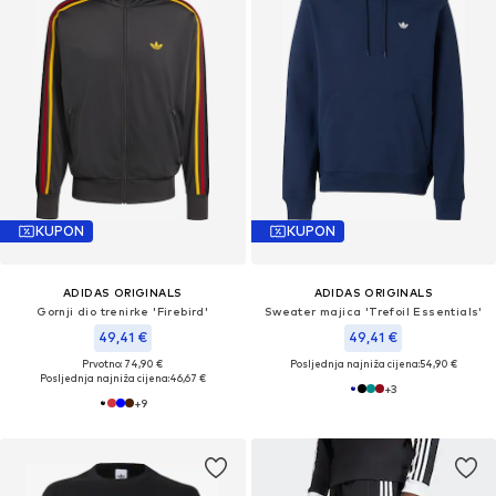
KUPON
KUPON
ADIDAS ORIGINALS
ADIDAS ORIGINALS
Gornji dio trenirke 'Firebird'
Sweater majica 'Trefoil Essentials'
49,41 €
49,41 €
Prvotno: 74,90 €
Posljednja najniža cijena:
54,90 €
Posljednja najniža cijena:
46,67 €
+
3
+
9