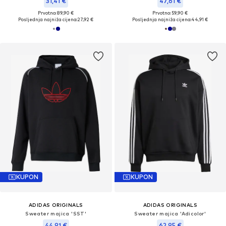
31,41 €
47,61 €
Prvotno: 89,90 €
Prvotno: 59,90 €
Posljednja najniža cijena:
27,92 €
Posljednja najniža cijena:
44,91 €
KUPON
KUPON
ADIDAS ORIGINALS
ADIDAS ORIGINALS
Sweater majica 'SST'
Sweater majica 'Adicolor'
44,91 €
62,95 €