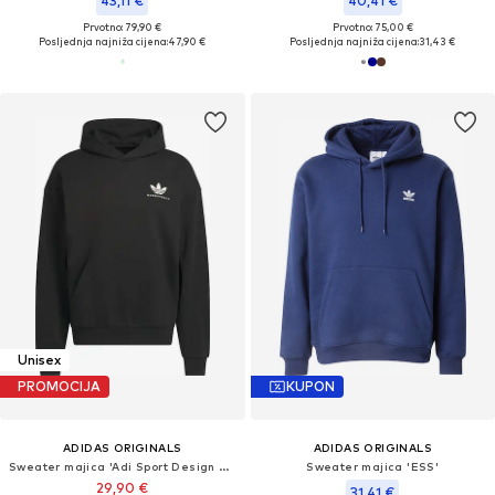
43,11 €
40,41 €
Prvotno: 79,90 €
Prvotno: 75,00 €
Posljednja najniža cijena:
47,90 €
Posljednja najniža cijena:
31,43 €
Unisex
PROMOCIJA
KUPON
ADIDAS ORIGINALS
ADIDAS ORIGINALS
Sweater majica 'Adi Sport Design Athlete GFX'
Sweater majica 'ESS'
29,90 €
31,41 €