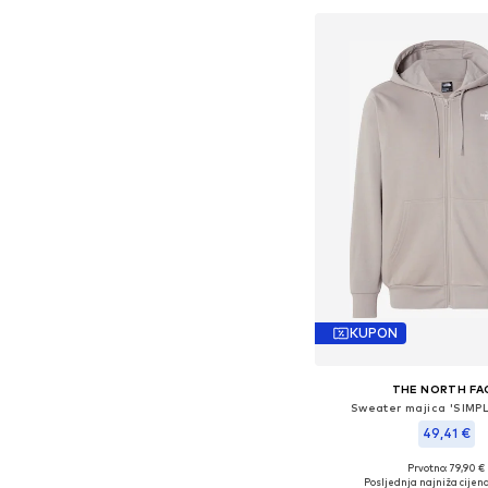
KUPON
THE NORTH FA
Sweater majica 'SIMP
49,41 €
Prvotno: 79,90 €
Dostupne veličine: 
Posljednja najniža cijena