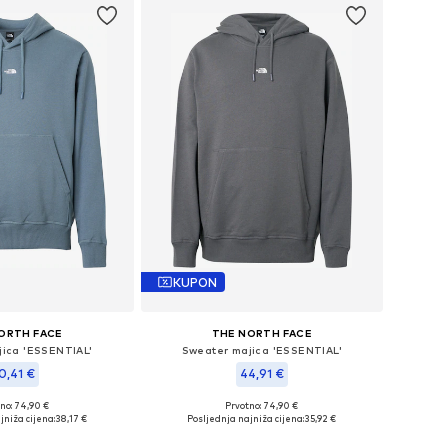
KUPON
ORTH FACE
THE NORTH FACE
jica 'ESSENTIAL'
Sweater majica 'ESSENTIAL'
0,41 €
44,91 €
no: 74,90 €
Prvotno: 74,90 €
veličine: S, L
Dostupne veličine: S, L
jniža cijena:
38,17 €
Posljednja najniža cijena:
35,92 €
u košaricu
Dodaj u košaricu