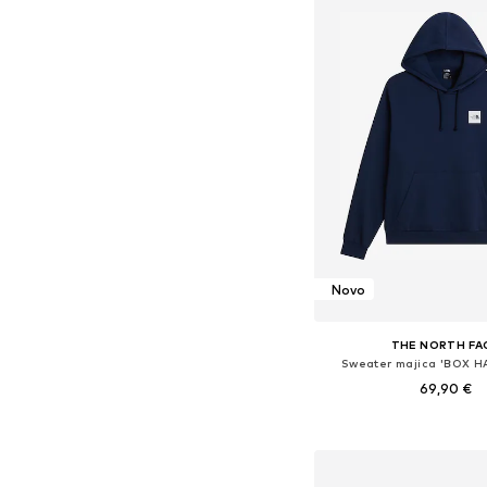
Novo
THE NORTH FA
Sweater majica 'BOX 
69,90 €
Dostupne veličine: XS, S, M
Dodaj u košar