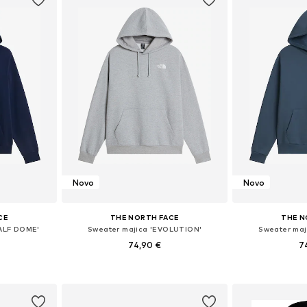
Novo
Novo
CE
THE NORTH FACE
THE N
HALF DOME'
Sweater majica 'EVOLUTION'
Sweater maj
74,90 €
7
, L, XL, XXL
Dostupne veličine: XS, S, M, L, XL, XXL
Dostupne veličine
icu
Dodaj u košaricu
Dodaj 