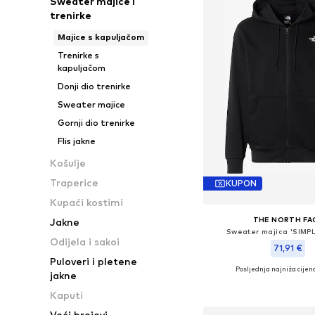
Sweater majice i
trenirke
Majice s kapuljačom
Trenirke s
kapuljačom
Donji dio trenirke
Sweater majice
Gornji dio trenirke
Flis jakne
Košulje
Traperice
KUPON
Kupaći kostimi
THE NORTH FA
Jakne
Sweater majica 'SIMP
Odijela i sakoi
71,91 €
Puloveri i pletene
Posljednja najniža cijena
jakne
Dostupne veličine: S, 
Dodaj u košar
Kaputi
Veći brojevi