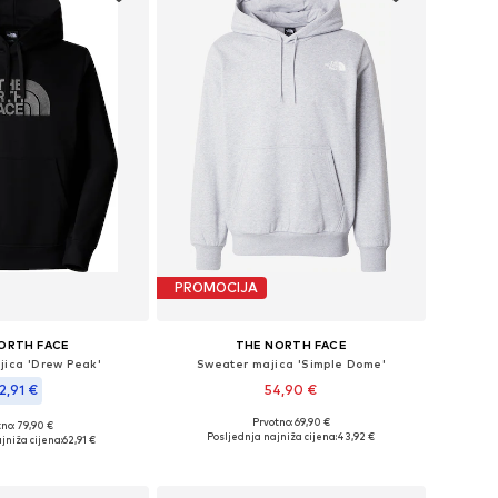
PROMOCIJA
ORTH FACE
THE NORTH FACE
jica 'Drew Peak'
Sweater majica 'Simple Dome'
2,91 €
54,90 €
Prvotno: 69,90 €
no: 79,90 €
Dostupne veličine: S, L, XL
ne: S, M, L, XL, XXL
Posljednja najniža cijena:
43,92 €
jniža cijena:
62,91 €
Dodaj u košaricu
u košaricu