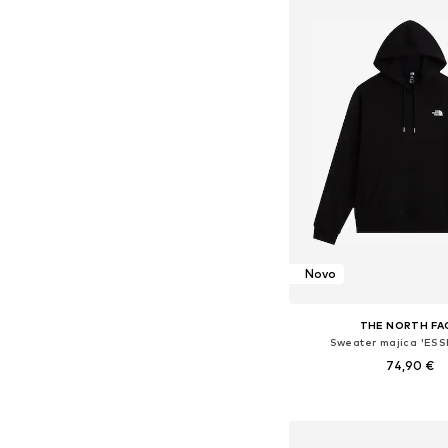
Novo
THE NORTH FA
Sweater majica 'ESS
74,90 €
Dostupne veličine: XS, S, M
Dodaj u košar