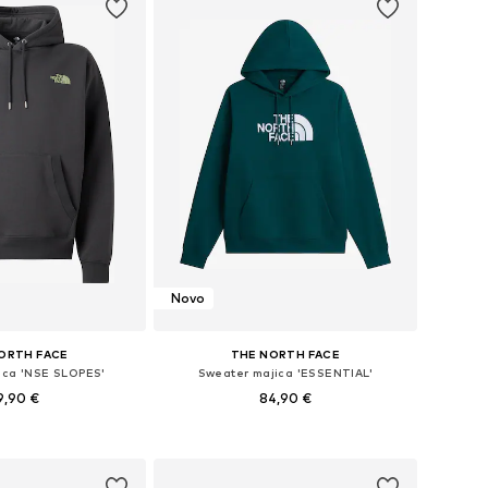
Novo
ORTH FACE
THE NORTH FACE
ica 'NSE SLOPES'
Sweater majica 'ESSENTIAL'
9,90 €
84,90 €
ne: S, M, L, XL, XXL
Dostupne veličine: XS, S, M, L, XL, XXL
u košaricu
Dodaj u košaricu