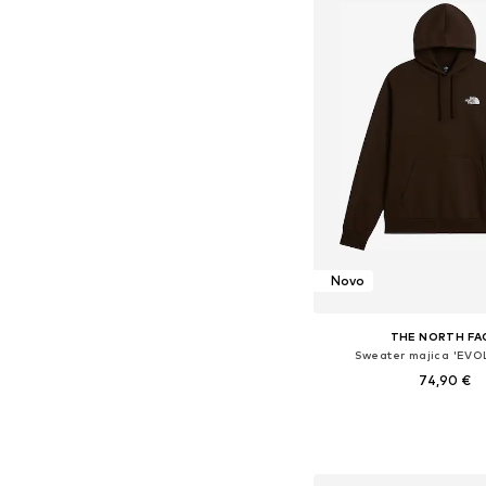
Novo
THE NORTH FA
Sweater majica 'EV
74,90 €
Dostupne veličine: XS, S, M
Dodaj u košar