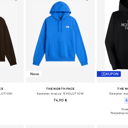
Novo
KUPON
CE
THE NORTH FACE
THE N
OLUTION'
Sweater majica 'EVOLUTION'
Sweater ma
74,90 €
6
Prvot
, L, XL, XXL
Dostupne veličine: XS, S, M, L, XL, XXL
Dostupne veliči
Posljednja na
icu
Dodaj u košaricu
Dodaj 