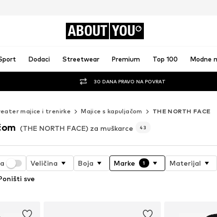
ABOUT
YOU
Sport
Dodaci
Streetwear
Premium
Top 100
Modne 
30 DANA PRAVO NA POVRAT
eater majice i trenirke
Majice s kapuljačom
THE NORTH FACE
ačom
(THE NORTH FACE) za muškarce
43
ja
Veličina
Boja
Marke
Materijal
1
Poništi sve