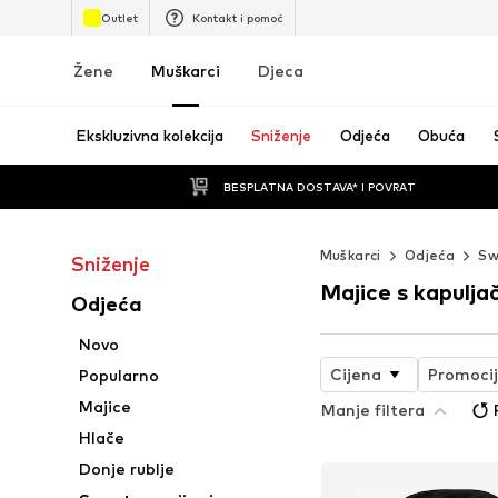
Outlet
Kontakt i pomoć
Žene
Muškarci
Djeca
Ekskluzivna kolekcija
Sniženje
Odjeća
Obuća
BESPLATNA DOSTAVA* I POVRAT
Muškarci
Odjeća
Sw
Sniženje
Majice s kapulj
Odjeća
Novo
Cijena
Promoci
Popularno
Majice
Manje filtera
Hlače
Donje rublje