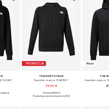
PROMOCIJA
Novo
CE
THE NORTH FACE
THE N
LE DOME'
Sweater majica 'ENERGY'
59,90 €
6
Prvotno: 89,90 €
:
79,90 €
Dostupne veličine: S, M, L, XL
Dostupne veličine
M, L, XL
Posljednja najniža cijena:
44,93 €
Dodaj u košaricu
Dodaj 
icu