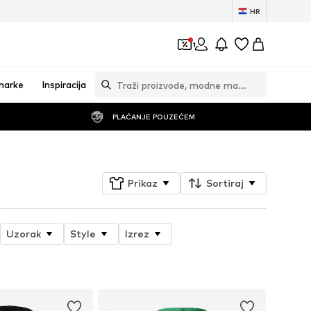
HR
1
marke
Inspiracija
PLAĆANJE POUZEĆEM
Prikaz
Sortiraj
Uzorak
Style
Izrez