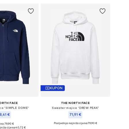
KUPON
ORTH FACE
THE NORTH FACE
ca 'SIMPLE DOME'
Sweater majica 'DREW PEAK'
8,41 €
71,91 €
Posljednja najniža cijena:
79,90 €
no: 79,90 €
e veličine: M
Dostupne veličine: XL, XXL
niža cijena:
40,72 €