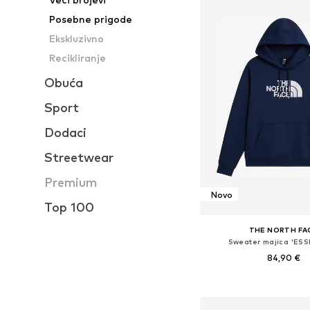
Posebne prigode
Ekskluzivno
Recikliranje
Obuća
Sport
Dodaci
Streetwear
Premium
Novo
Top 100
THE NORTH FA
Sweater majica 'ESS
84,90 €
Dostupne veličine: XS, S, M
Dodaj u košar