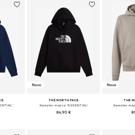
Novo
Novo
CE
THE NORTH FACE
THE N
ENTIAL'
Sweater majica 'ESSENTIAL'
Sweater maj
84,90 €
8
, L, XL, XXL
Dostupne veličine: XS, S, M, L, XL, XXL
Dostupne veliči
icu
Dodaj u košaricu
Dodaj 