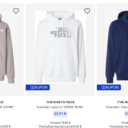
KUPON
KUPON
CE
THE NORTH FACE
THE N
LE DOME'
Sweater majica 'DREW PEAK'
Sweater maji
53,91 €
5
Prvotno: 79,90 €
Prvot
XS, S
Dostupne veličine: XL
Dostupn
:
43,92 €
Posljednja najniža cijena:
31,92 €
Posljednja naj