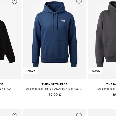
Novo
Novo
CE
THE NORTH FACE
THE N
ENTIAL'
Sweater majica 'EVOLUTION SIMPLE DOME'
Sweater maj
69,90 €
8
+
2
, L, XL, XXL
Dostupne veličine: XS, S, M, L, XL, XXL
Dostupne veliči
icu
Dodaj u košaricu
Dodaj 