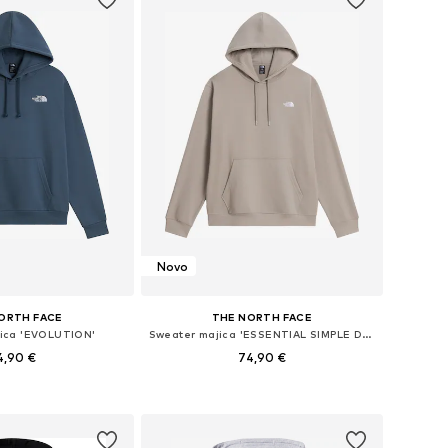
Novo
ORTH FACE
THE NORTH FACE
ica 'EVOLUTION'
Sweater majica 'ESSENTIAL SIMPLE DOME'
4,90 €
74,90 €
: XS, S, M, L, XL, XXL
Dostupne veličine: XS, S, M, L, XL, XXL
u košaricu
Dodaj u košaricu