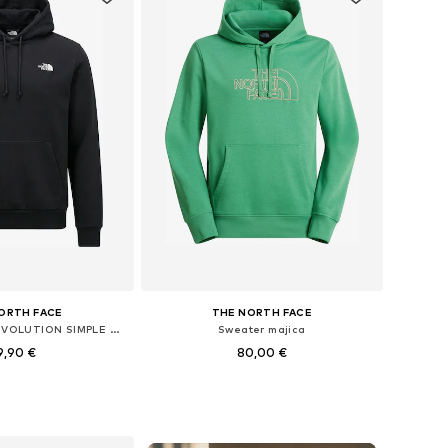
ORTH FACE
THE NORTH FACE
Sweater majica 'EVOLUTION SIMPLE DOME'
Sweater majica
9,90 €
80,00 €
+
2
: XS, S, M, L, XL, XXL
Dostupne veličine: XS, S, M, L, XL, XXL
u košaricu
Dodaj u košaricu