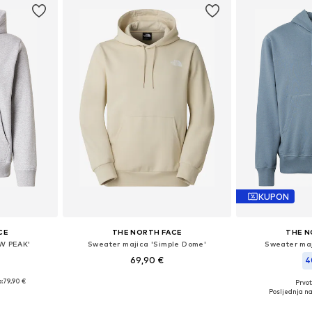
KUPON
CE
THE NORTH FACE
THE N
W PEAK'
Sweater majica 'Simple Dome'
Sweater ma
69,90 €
4
:
79,90 €
Prvot
Dostupne veličine: XS, L, XL, XXL
 M, L
Dostupne 
Posljednja na
Dodaj u košaricu
icu
Dodaj 