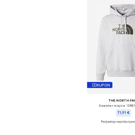
KUPON
THE NORTH FA
Sweater majica 'DRE
71,91 €
Posljednja najniža cijena
Dostupne veličine:
Dodaj u košar