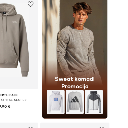
Sweat komadi
Promocija
ORTH FACE
ica 'NSE SLOPES'
9,90 €
ne: S, M, L, XL, XXL
u košaricu