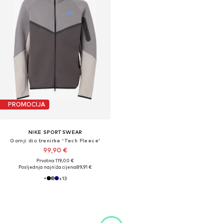
PROMOCIJA
NIKE SPORTSWEAR
Gornji dio trenirke 'Tech Fleece'
99,90 €
Prvotno: 119,00 €
Posljednja najniža cijena:
89,91 €
+
13