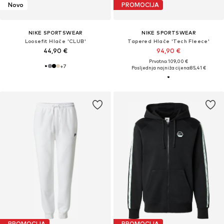
Novo
PROMOCIJA
NIKE SPORTSWEAR
NIKE SPORTSWEAR
Loosefit Hlače 'CLUB'
Tapered Hlače 'Tech Fleece'
44,90 €
94,90 €
Prvotno: 109,00 €
+
7
Posljednja najniža cijena:
85,41 €
PROMOCIJA
PROMOCIJA