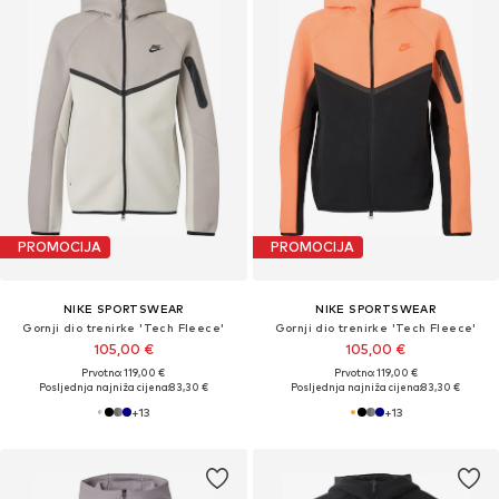
PROMOCIJA
PROMOCIJA
NIKE SPORTSWEAR
NIKE SPORTSWEAR
Gornji dio trenirke 'Tech Fleece'
Gornji dio trenirke 'Tech Fleece'
105,00 €
105,00 €
Prvotno: 119,00 €
Prvotno: 119,00 €
Posljednja najniža cijena:
83,30 €
Posljednja najniža cijena:
83,30 €
+
13
+
13