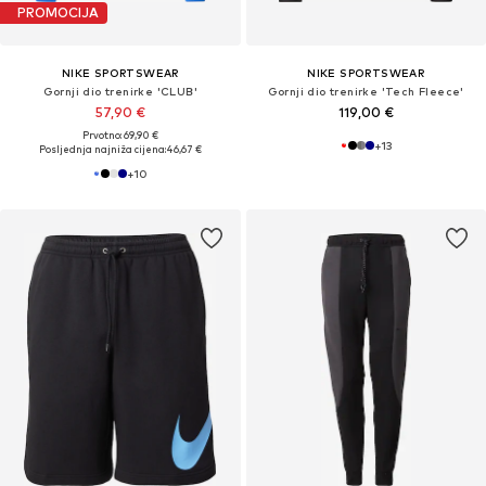
PROMOCIJA
NIKE SPORTSWEAR
NIKE SPORTSWEAR
Gornji dio trenirke 'CLUB'
Gornji dio trenirke 'Tech Fleece'
57,90 €
119,00 €
Prvotno: 69,90 €
+
13
Posljednja najniža cijena:
46,67 €
+
10