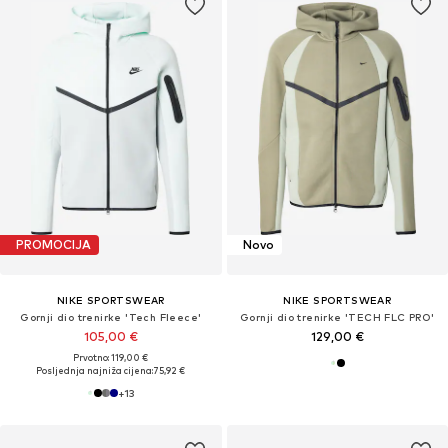
PROMOCIJA
Novo
NIKE SPORTSWEAR
NIKE SPORTSWEAR
Gornji dio trenirke 'Tech Fleece'
Gornji dio trenirke 'TECH FLC PRO'
105,00 €
129,00 €
Prvotno: 119,00 €
Posljednja najniža cijena:
75,92 €
+
13