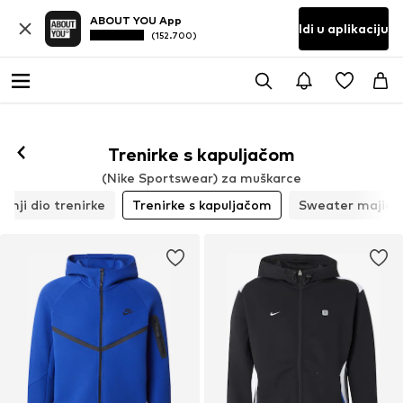
ABOUT YOU App
Idi u aplikaciju
(152.700)
Trenirke s kapuljačom
(Nike Sportswear) za muškarce
onji dio trenirke
Trenirke s kapuljačom
Sweater majice