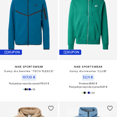
KUPON
KUPON
NIKE SPORTSWEAR
NIKE SPORTSWEAR
Gornji dio trenirke 'TECH FLEECE'
Gornji dio trenirke 'CLUB'
107,10 €
52,11 €
Posljednja najniža cijena:
119,00 €
Prvotno: 69,90 €
Posljednja najniža cijena:
35,91 €
+
13
+
10