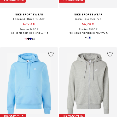
NIKE SPORTSWEAR
NIKE SPORTSWEAR
Tapered Hlače 'CLUB'
Gornji dio trenirke
47,90 €
64,90 €
Prvotno: 54,90 €
Prvotno: 79,90 €
Posljednja najniža cijena:
43,11 €
Posljednja najniža cijena:
39,90 €
+
6
PROMOCIJA
PROMOCIJA