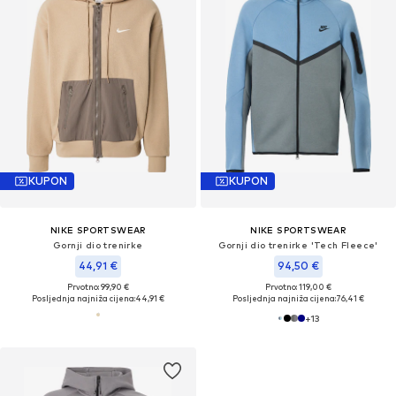
KUPON
KUPON
NIKE SPORTSWEAR
NIKE SPORTSWEAR
Gornji dio trenirke
Gornji dio trenirke 'Tech Fleece'
44,91 €
94,50 €
Prvotno: 99,90 €
Prvotno: 119,00 €
Posljednja najniža cijena:
44,91 €
Posljednja najniža cijena:
76,41 €
+
13