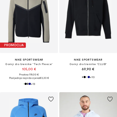
PROMOCIJA
NIKE SPORTSWEAR
NIKE SPORTSWEAR
Gornji dio trenirke 'Tech Fleece'
Gornji dio trenirke 'CLUB'
105,00 €
69,90 €
Prvotno: 119,00 €
+
10
Posljednja najniža cijena:
83,30 €
+
13