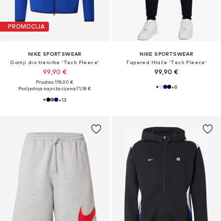
PROMOCIJA
NIKE SPORTSWEAR
NIKE SPORTSWEAR
Gornji dio trenirke 'Tech Fleece'
Tapered Hlače 'Tech Fleece'
99,90 €
99,90 €
Prvotno: 119,00 €
+
8
Posljednja najniža cijena:
71,18 €
+
13