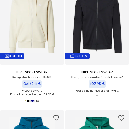
KUPON
KUPON
NIKE SPORTSWEAR
NIKE SPORTSWEAR
Gornji dio trenirke 'CLUB'
Gornji dio trenirke 'Tech Fleece'
Od 43,11 €
107,95 €
Prvotno: 69,90 €
Posljednja najniža cijena:
119,95 €
Posljednja najniža cijena:
34,90 €
+
10