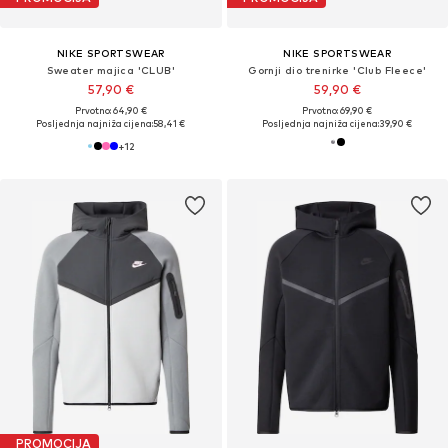
NIKE SPORTSWEAR
NIKE SPORTSWEAR
Sweater majica 'CLUB'
Gornji dio trenirke 'Club Fleece'
57,90 €
59,90 €
Prvotno: 64,90 €
Prvotno: 69,90 €
Posljednja najniža cijena:
58,41 €
Posljednja najniža cijena:
39,90 €
+
12
PROMOCIJA