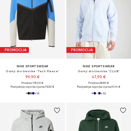
PROMOCIJA
PROMOCIJA
NIKE SPORTSWEAR
NIKE SPORTSWEAR
Gornji dio trenirke 'Tech Fleece'
Gornji dio trenirke 'CLUB'
99,90 €
47,90 €
Prvotno: 119,00 €
Prvotno: 69,90 €
Posljednja najniža cijena:
75,92 €
Posljednja najniža cijena:
31,14 €
+
13
+
10