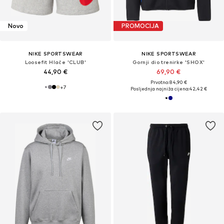
Novo
PROMOCIJA
NIKE SPORTSWEAR
NIKE SPORTSWEAR
Loosefit Hlače 'CLUB'
Gornji dio trenirke 'SHOX'
44,90 €
69,90 €
Prvotno: 84,90 €
+
7
Posljednja najniža cijena:
42,42 €