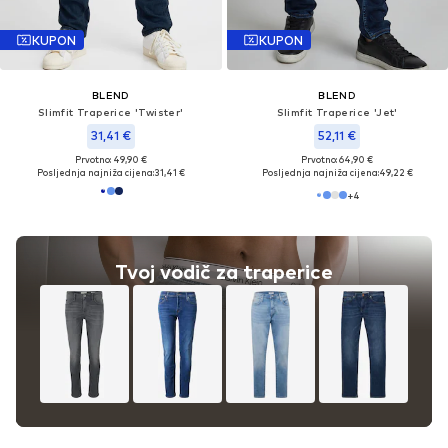
KUPON
KUPON
BLEND
BLEND
Slimfit Traperice 'Twister'
Slimfit Traperice 'Jet'
31,41 €
52,11 €
Prvotno: 49,90 €
Prvotno: 64,90 €
Posljednja najniža cijena:
31,41 €
Posljednja najniža cijena:
49,22 €
+
4
Tvoj vodič za traperice