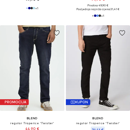
Prvotno: 49,90 €
+
1
Posljednja najniža cijena:
31,41 €
+
1
PROMOCIJA
KUPON
BLEND
BLEND
regular Traperice 'Twister'
regular Traperice 'Twister'
44,90 €
31,41 €