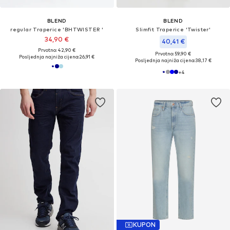
BLEND
BLEND
regular Traperice 'BHTWISTER '
Slimfit Traperice 'Twister'
34,90 €
40,41 €
Prvotno: 42,90 €
Prvotno: 59,90 €
Posljednja najniža cijena:
26,91 €
Posljednja najniža cijena:
38,17 €
+
4
KUPON