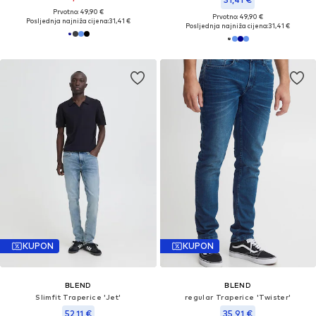
Prvotno: 49,90 €
Prvotno: 49,90 €
Posljednja najniža cijena:
31,41 €
Posljednja najniža cijena:
31,41 €
KUPON
KUPON
BLEND
BLEND
Slimfit Traperice 'Jet'
regular Traperice 'Twister'
52,11 €
35,91 €