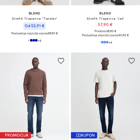
BLEND
BLEND
Slimfit Traperice 'Twister'
Slimfit Traperice 'Jet'
57,90 €
Od 53,91 €
Prvotno: 69,90 €
Posljednja najniža cijena:
59,90 €
Posljednja najniža cijena:
50,92 €
+
4
+
4
PROMOCIJA
KUPON