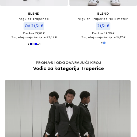
BLEND
BLEND
regular Traperice
regular Traperice 'BHTwister'
Od 21,51 €
21,51 €
Prvotno: 39,90 €
Prvotno: 34,90 €
Posljednja najniža cijena:
22,32 €
Posljednja najniža cijena:
19,12 €
+
3
PRONAĐI ODGOVARAJUĆI KROJ
Vodič za kategoriju Traperice