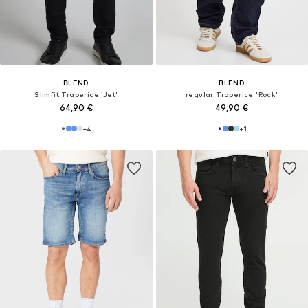
BLEND
BLEND
Slimfit Traperice 'Jet'
regular Traperice 'Rock'
64,90 €
49,90 €
+
4
+
1