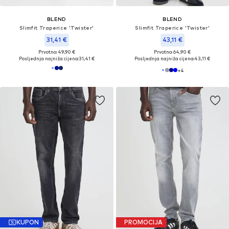
BLEND
BLEND
Slimfit Traperice 'Twister'
Slimfit Traperice 'Twister'
31,41 €
43,11 €
Prvotno: 49,90 €
Prvotno: 64,90 €
Posljednja najniža cijena:
31,41 €
Posljednja najniža cijena:
43,11 €
+
4
KUPON
PROMOCIJA