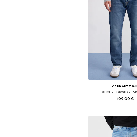
CARHARTT WI
Slimfit Traperice 'Kl
109,00 €
Dostupno u više vel
Dodaj u košar