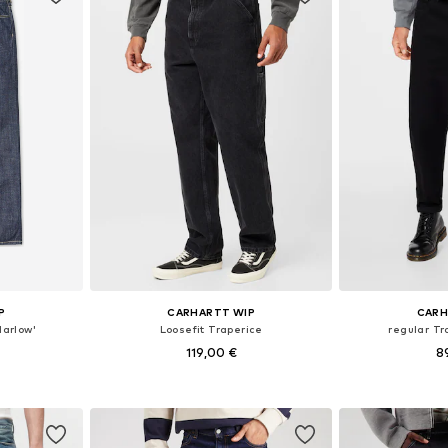
P
CARHARTT WIP
CARH
Marlow'
Loosefit Traperice
regular Tr
119,00 €
8
ičina
Dostupno u više veličina
Dostupno 
icu
Dodaj u košaricu
Dodaj 