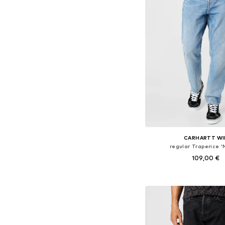
CARHARTT WI
regular Traperice '
109,00 €
+
1
Dostupno u više vel
Dodaj u košar