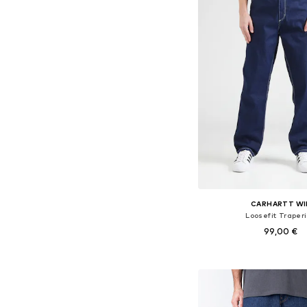
CARHARTT WI
Loosefit Traper
99,00 €
Dostupno u više vel
Dodaj u košar