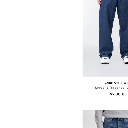
CARHARTT WI
Loosefit Traperice '
99,00 €
+
2
Dostupno u više vel
Dodaj u košar