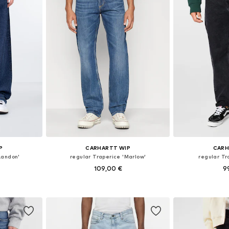
P
CARHARTT WIP
CARH
Landon'
regular Traperice 'Marlow'
regular Tr
109,00 €
9
ičina
Dostupno u više veličina
Dostupno 
icu
Dodaj u košaricu
Dodaj 