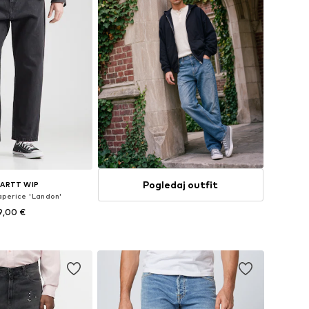
Pogledaj outfit
ARTT WIP
aperice 'Landon'
9,00 €
+
2
u više veličina
u košaricu