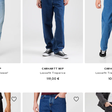
P
CARHARTT WIP
CARH
Newel'
Loosefit Traperice
Loosefit Tra
119,00 €
10
ičina
Dostupno u više veličina
Dostupno 
icu
Dodaj u košaricu
Dodaj 