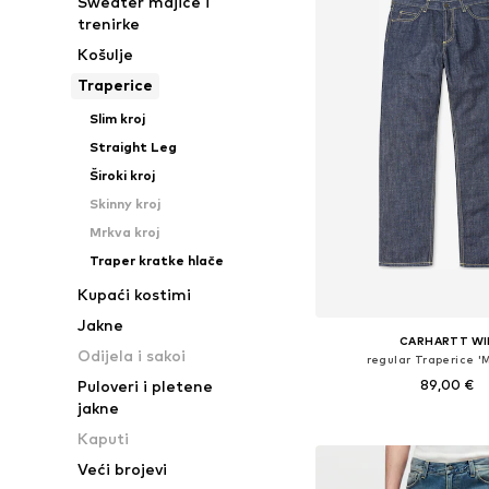
Sweater majice i
trenirke
Košulje
Traperice
Slim kroj
Straight Leg
Široki kroj
Skinny kroj
Mrkva kroj
Traper kratke hlače
Kupaći kostimi
Jakne
CARHARTT WI
Odijela i sakoi
regular Traperice '
89,00 €
Puloveri i pletene
jakne
Dostupno u više vel
Kaputi
Dodaj u košar
Veći brojevi