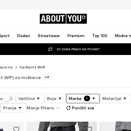
ABOUT
YOU
Sport
Dodaci
Streetwear
Premium
Top 100
Modne 
30 DANA PRAVO NA POVRAT
aperice
Carhartt WIP
tt WIP) za muškarce
48
ja
Veličina
Boja
Marke
Materijal
1
Pranje
Manje filtera
Poništi sve