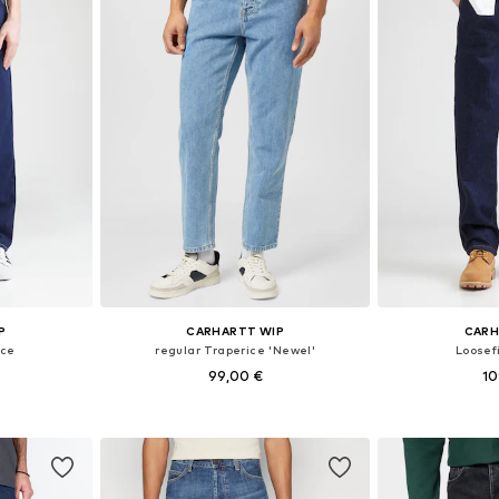
P
CARHARTT WIP
CARH
ice
regular Traperice 'Newel'
Loosef
99,00 €
10
+
1
ičina
Dostupno u više veličina
Dostupno 
icu
Dodaj u košaricu
Dodaj 