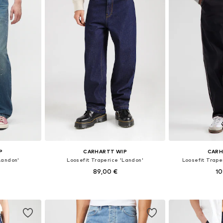
P
CARHARTT WIP
CARH
Landon'
Loosefit Traperice 'Landon'
Loosefit Trape
89,00 €
10
+
2
ičina
Dostupno u više veličina
Dostupno 
icu
Dodaj u košaricu
Dodaj 