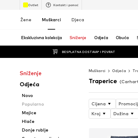
Outlet
Kontakt i pomoć
Žene
Muškarci
Djeca
Ekskluzivna kolekcija
Sniženje
Odjeća
Obuća
BESPLATNA DOSTAVA* I POVRAT
Muškarci
Odjeća
Tr
Sniženje
Traperice
(Carhar
Odjeća
Novo
Cijena
Promoci
Popularno
Majice
Kroj
Dužina
Hlače
Donje rublje