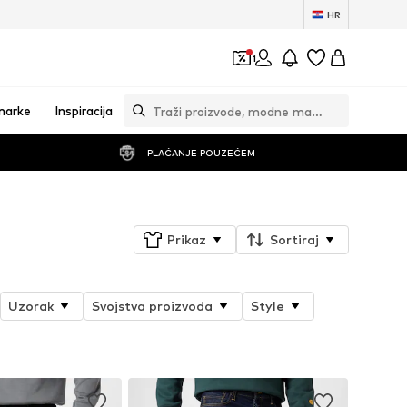
HR
1
marke
Inspiracija
PLAĆANJE POUZEĆEM
Prikaz
Sortiraj
Uzorak
Svojstva proizvoda
Style