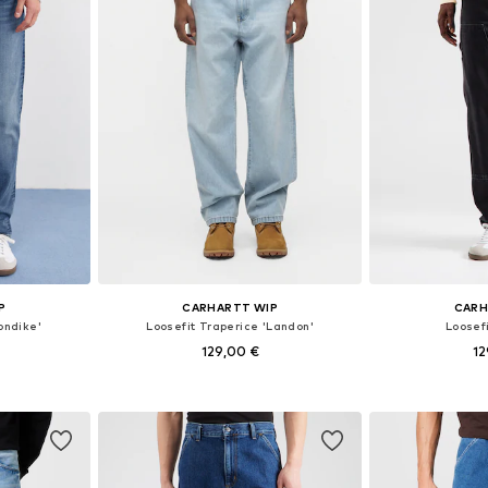
P
CARHARTT WIP
CARH
ondike'
Loosefit Traperice 'Landon'
Loosef
129,00 €
12
+
2
ičina
Dostupno u više veličina
Dostupno 
icu
Dodaj u košaricu
Dodaj 