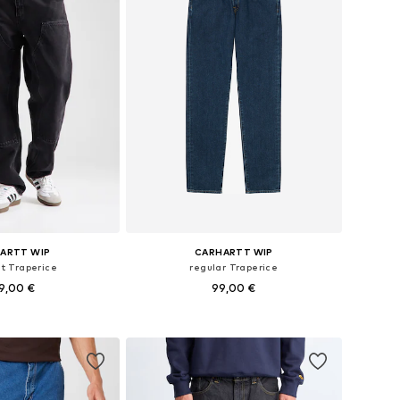
ARTT WIP
CARHARTT WIP
it Traperice
regular Traperice
9,00 €
99,00 €
u više veličina
Dostupno u više veličina
u košaricu
Dodaj u košaricu