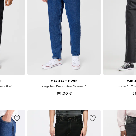
P
CARHARTT WIP
CARH
londike'
regular Traperice 'Newel'
Loosefit Tr
99,00 €
9
+
1
ičina
Dostupno u više veličina
Dostupno 
icu
Dodaj u košaricu
Dodaj 