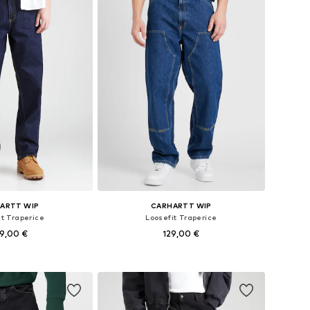
ARTT WIP
CARHARTT WIP
it Traperice
Loosefit Traperice
9,00 €
129,00 €
u više veličina
Dostupno u više veličina
u košaricu
Dodaj u košaricu