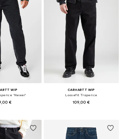
ARTT WIP
CARHARTT WIP
aperice 'Newel'
Loosefit Traperice
9,00 €
109,00 €
+
1
u više veličina
Dostupno u više veličina
u košaricu
Dodaj u košaricu