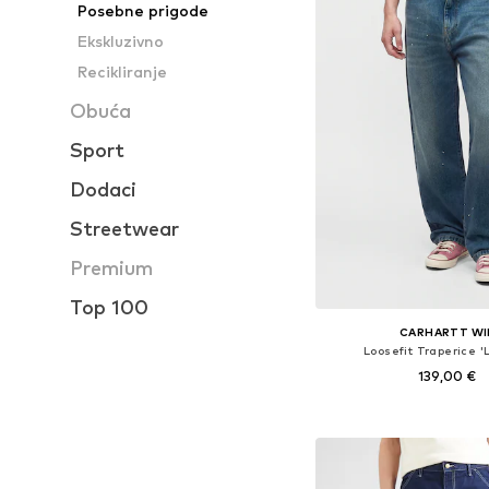
Posebne prigode
Ekskluzivno
Recikliranje
Obuća
Sport
Dodaci
Streetwear
Premium
Top 100
CARHARTT WI
Loosefit Traperice '
139,00 €
Dostupno u više vel
Dodaj u košar