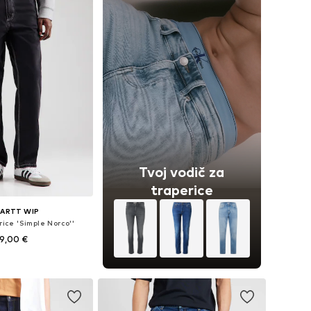
Tvoj vodič za
traperice
ARTT WIP
rice 'Simple Norco''
9,00 €
u više veličina
u košaricu