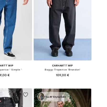
ARTT WIP
CARHARTT WIP
perice ' Simple '
Baggy Traperice 'Brandon'
9,00 €
109,00 €
u više veličina
Dostupno u više veličina
u košaricu
Dodaj u košaricu
The AY Style Edit