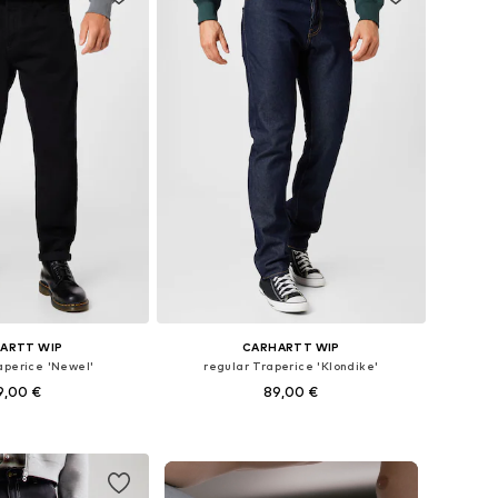
ARTT WIP
CARHARTT WIP
aperice 'Newel'
regular Traperice 'Klondike'
9,00 €
89,00 €
+
1
u više veličina
Dostupno u više veličina
u košaricu
Dodaj u košaricu