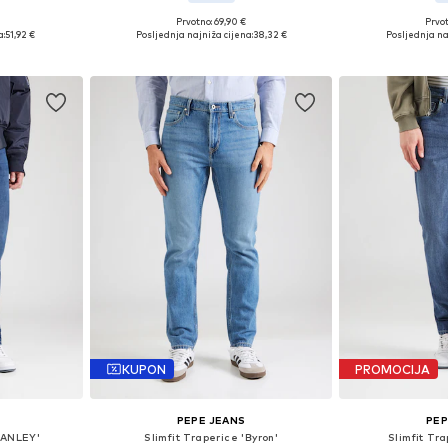
+
2
Prvotno: 69,90 €
Prvot
Dostupne veličine: 30 x 32, 32 x 34, 33 x 34, 34 x 34
Dostupne veličine: 30 x 32, 32 x 32, 32 x 34, 33 x 34
a:
51,92 €
Posljednja najniža cijena:
38,32 €
Posljednja na
icu
Dodaj u košaricu
Dodaj 
KUPON
PROMOCIJA
PEPE JEANS
PEP
TANLEY'
Slimfit Traperice 'Byron'
Slimfit Tr