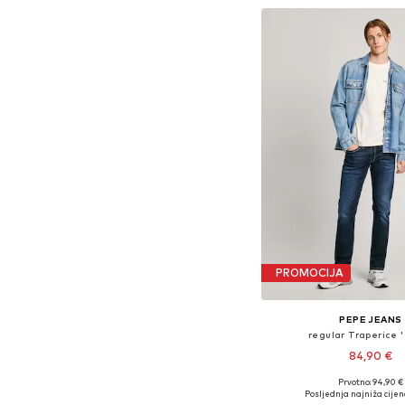
PROMOCIJA
PEPE JEANS
regular Traperice 
84,90 €
+
2
Prvotno: 94,90 €
Dostupno u više vel
Posljednja najniža cijen