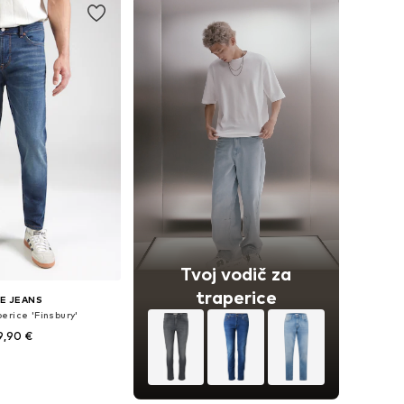
Tvoj vodič za
traperice
E JEANS
erice 'Finsbury'
9,90 €
u više veličina
u košaricu