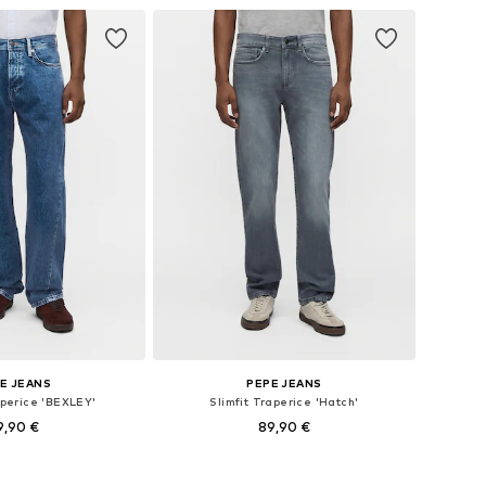
E JEANS
PEPE JEANS
aperice 'BEXLEY'
Slimfit Traperice 'Hatch'
9,90 €
89,90 €
u više veličina
Dostupno u više veličina