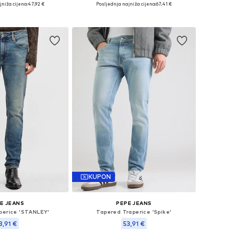
Dostupne veličine: 30 x 32, 32 x 32, 33 x 32, 34 x 32, 34 x 34, 36 x 34
Dostupno u više veličina
jniža cijena:
47,92 €
Posljednja najniža cijena:
67,41 €
u košaricu
Dodaj u košaricu
KUPON
E JEANS
PEPE JEANS
perice 'STANLEY'
Tapered Traperice 'Spike'
3,91 €
53,91 €