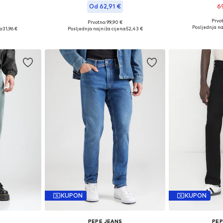
Od 62,91 €
6
Prvot
Prvotno: 99,90 €
Dostupne v
3 x 34, 36 x 34
Dostupne veličine: 31 x 32, 31 x 34, 32 x 32
Posljednja na
a:
31,96 €
Posljednja najniža cijena:
52,43 €
Dodaj 
icu
Dodaj u košaricu
KUPON
KUPON
PEPE JEANS
PEP