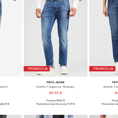
PROMOCIJA
PROMOCIJA
PEPE JEANS
PEP
Hatch'
Slimfit Traperice 'Stanley'
Slimfit Tr
89,90 €
8
Prvotno: 99,90 €
Prvot
ičina
Dostupno u više veličina
Dostupno 
a:
62,91 €
Posljednja najniža cijena:
71,91 €
Posljednja na
icu
Dodaj u košaricu
Dodaj 