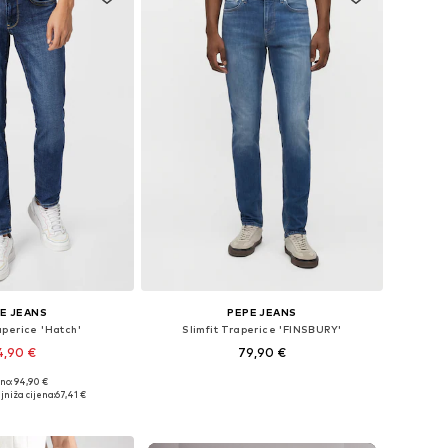
E JEANS
PEPE JEANS
aperice 'Hatch'
Slimfit Traperice 'FINSBURY'
4,90 €
79,90 €
no: 94,90 €
u više veličina
Dostupno u više veličina
jniža cijena:
67,41 €
u košaricu
Dodaj u košaricu