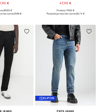
9,90 €
47,90 €
no: 89,90 €
Prvotno: 79,90 €
eličine: 30 x 32
Dostupne veličine: 30 x 32
jniža cijena:
29,96 €
Posljednja najniža cijena:
28,74 €
u košaricu
Dodaj u košaricu
KUPON
E JEANS
PEPE JEANS