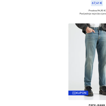
67,41 €
Prvotno: 94,90 €
Dostupne veličine: 32 x 34, 3
Posljednja najniža cijen
Dodaj u košar
KUPON
PEPE JEANS