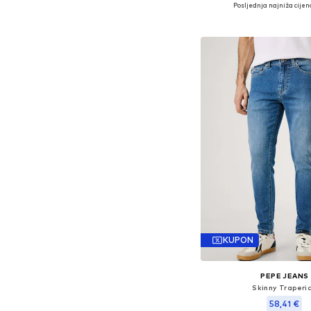
Dostupno u više vel
Posljednja najniža cijen
Dodaj u košar
KUPON
PEPE JEANS
Skinny Traperi
58,41 €