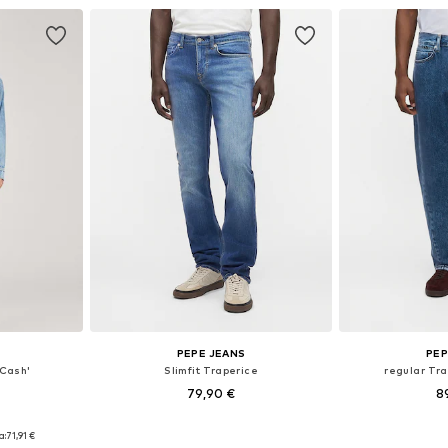
PEPE JEANS
PEP
'Cash'
Slimfit Traperice
regular Tr
79,90 €
8
ičina
Dostupno u više veličina
Dostupno 
a:
71,91 €