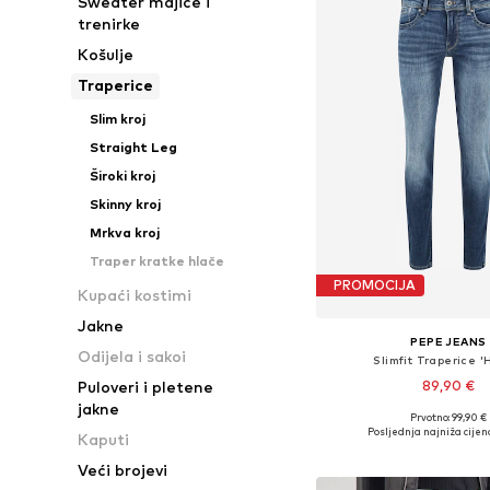
Sweater majice i
trenirke
Košulje
Traperice
Slim kroj
Straight Leg
Široki kroj
Skinny kroj
Mrkva kroj
Traper kratke hlače
PROMOCIJA
Kupaći kostimi
Jakne
PEPE JEANS
Odijela i sakoi
Slimfit Traperice '
89,90 €
Puloveri i pletene
jakne
Prvotno: 99,90 €
Dostupno u više vel
Posljednja najniža cijen
Kaputi
Dodaj u košar
Veći brojevi