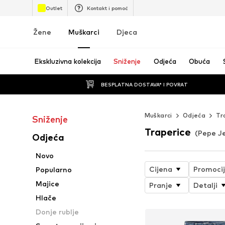
Outlet
Kontakt i pomoć
Žene
Muškarci
Djeca
Ekskluzivna kolekcija
Sniženje
Odjeća
Obuća
BESPLATNA DOSTAVA* I POVRAT
Muškarci
Odjeća
Tr
Sniženje
Traperice
(Pepe J
Odjeća
Novo
Cijena
Promoci
Popularno
Majice
Pranje
Detalji
Hlače
Donje rublje