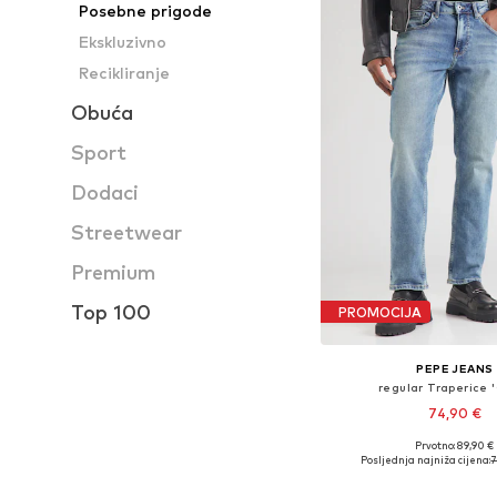
Posebne prigode
Ekskluzivno
Recikliranje
Obuća
Sport
Dodaci
Streetwear
Premium
Top 100
PROMOCIJA
PEPE JEANS
regular Traperice 
74,90 €
+
2
Prvotno: 89,90 €
Dostupno u više vel
Posljednja najniža cijena:
7
Dodaj u košar