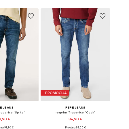
u košaricu
Dodaj u košaricu
PROMOCIJA
E JEANS
PEPE JEANS
aperice 'Spike'
regular Traperice 'Cash'
9,90 €
84,90 €
+
2
no: 99,90 €
Prvotno: 95,00 €