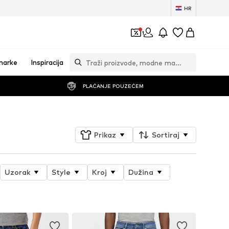
HR
1
marke
Inspiracija
PLAĆANJE POUZEĆEM
Prikaz
Sortiraj
Uzorak
Style
Kroj
Dužina