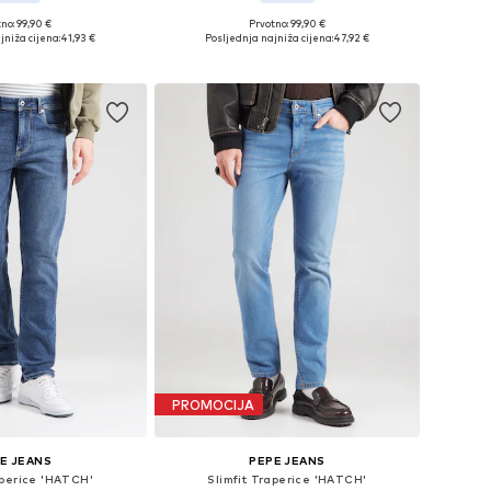
no: 99,90 €
Prvotno: 99,90 €
Dostupne veličine: 30 x 32, 31 x 32, 32 x 32, 32 x 34, 33 x 34
Dostupne veličine: 32 x 32, 32 x 34, 34 x 32
jniža cijena:
41,93 €
Posljednja najniža cijena:
47,92 €
u košaricu
Dodaj u košaricu
PROMOCIJA
E JEANS
PEPE JEANS
aperice 'HATCH'
Slimfit Traperice 'HATCH'