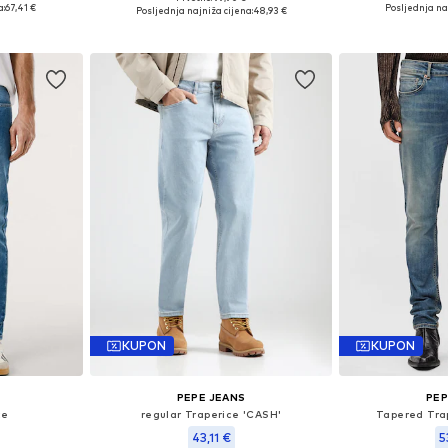
ičina
Dostupne veličine: 30 x 32, 32 x 32, 33 x 30, 34 x 32, 34 x 34
a:
67,41 €
Posljednja na
Posljednja najniža cijena:
48,93 €
icu
Dodaj 
Dodaj u košaricu
KUPON
KUPON
PEPE JEANS
PEP
ce
regular Traperice 'CASH'
Tapered Tra
43,11 €
5