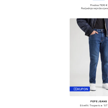
Prvotno: 79,90 €
Posljednja najniža cijen
Dodaj u košar
KUPON
PEPE JEANS
Slimfit Traperice 'S