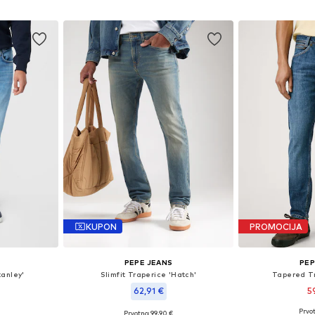
icu
Dodaj u košaricu
Dodaj 
KUPON
PROMOCIJA
PEPE JEANS
PEP
tanley'
Slimfit Traperice 'Hatch'
Tapered Tr
62,91 €
5
Prvot
Prvotno: 99,90 €