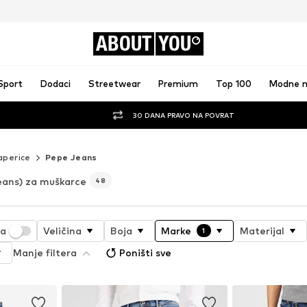
ABOUT
YOU
Sport
Dodaci
Streetwear
Premium
Top 100
Modne 
30 DANA PRAVO NA POVRAT
aperice
Pepe Jeans
eans) za muškarce
48
ja
Veličina
Boja
Marke
Materijal
1
Manje filtera
Poništi sve