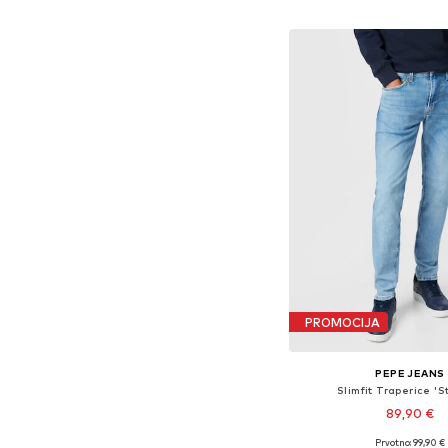
Dodaj u košar
PROMOCIJA
PEPE JEANS
Slimfit Traperice 'S
89,90 €
Prvotno: 99,90 €