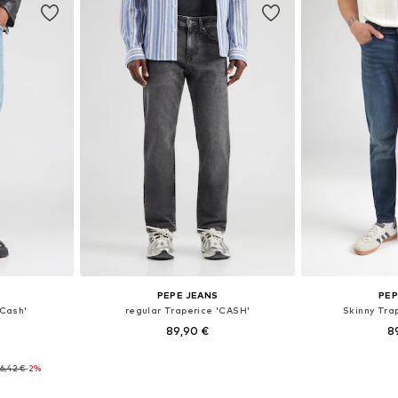
PEPE JEANS
PEP
'Cash'
regular Traperice 'CASH'
Skinny Trap
89,90 €
8
ičina
Dostupno u više veličina
Dostupno 
6,42 €
-2%
icu
Dodaj u košaricu
Dodaj 