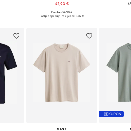
42,90 €
4
+
1
Prvotno: 54,90 €
L, XL, XXL
Dostupne veličine: S, M, L, XL, XXL
Dostupne 
Posljednja najniža cijena:
30,32 €
icu
Dodaj u košaricu
Dodaj 
KUPON
GANT