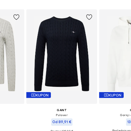
icu
Dodaj u košaricu
Dodaj 
KUPON
KUPON
GANT
Pulover
Gornji 
Od 89,91 €
13
Posljednja naj