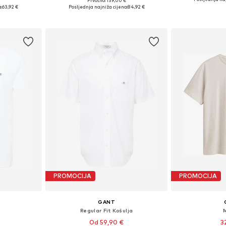
€
Prvotno: 139,00 €
 XXXL
Dostupne veličine: XL, XXXL
Dostupne veličine
:
63,92 €
Posljednja najniža cijena:
84,92 €
icu
Dodaj u košaricu
Dodaj 
PROMOCIJA
PROMOCIJA
GANT
Regular Fit Košulja
Od 59,90 €
3