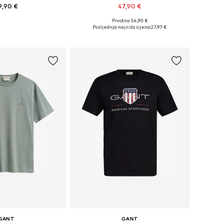
9,90 €
47,90 €
+
6
Prvotno: 54,90 €
veličine: S, L
Dostupne veličine: M, L, XL, XXL
Posljednja najniža cijena:
27,97 €
u košaricu
Dodaj u košaricu
GANT
GANT