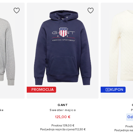
PROMOCIJA
KUPON
GANT
rke
Sweater majica
P
125,00 €
Od
Prvotno: 139,00 €
Prvot
ičina
Dostupno u više veličina
Dostupne ve
Posljednja najniža cijena:
112,50 €
Posljednja naj