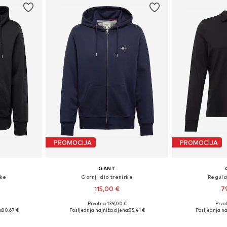
PROMOCIJA
PROMOCIJA
GANT
rke
Gornji dio trenirke
Regula
115,00 €
7
€
Prvotno: 139,00 €
Prvot
 XL, XXL, XXXL
Dostupne veličine: S, M, L, XL, XXL, XXXL
Dostupno 
:
80,67 €
Posljednja najniža cijena:
85,41 €
Posljednja na
icu
Dodaj u košaricu
Dodaj 