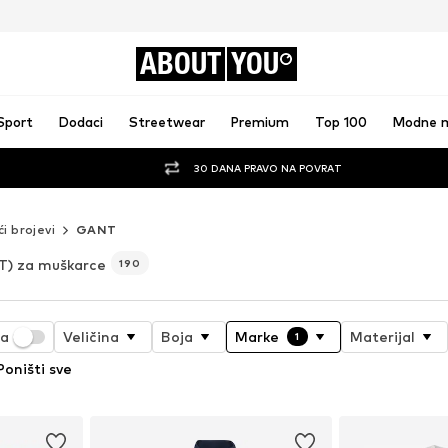
ABOUT
YOU
Sport
Dodaci
Streetwear
Premium
Top 100
Modne 
30 DANA PRAVO NA POVRAT
ći brojevi
GANT
) za muškarce
190
ja
Veličina
Boja
Marke
Materijal
1
Poništi sve