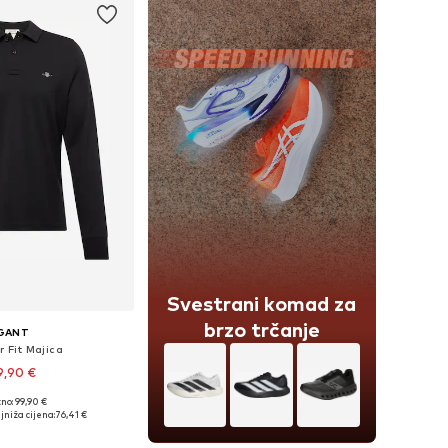
Svestrani komad za
brzo trčanje
GANT
r Fit Majica
9,90 €
no: 99,90 €
u više veličina
jniža cijena:
76,41 €
u košaricu