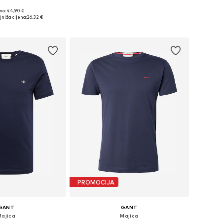
+
8
no: 44,90 €
ne: S, M, L, XL, XXL
jniža cijena:
26,32 €
u košaricu
PROMOCIJA
GANT
GANT
Majica
Majica