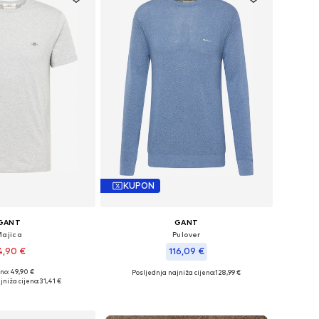
KUPON
GANT
GANT
Majica
Pulover
4,90 €
116,09 €
no: 49,90 €
Posljednja najniža cijena:
128,99 €
u više veličina
Dostupne veličine: XXXL, 4XL, 5XL
jniža cijena:
31,41 €
u košaricu
Dodaj u košaricu