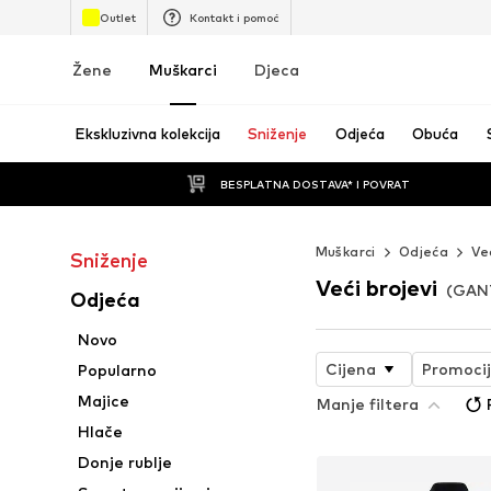
Outlet
Kontakt i pomoć
Žene
Muškarci
Djeca
Ekskluzivna kolekcija
Sniženje
Odjeća
Obuća
BESPLATNA DOSTAVA* I POVRAT
Muškarci
Odjeća
Ve
Sniženje
Veći brojevi
(GANT
Odjeća
Novo
Cijena
Promoci
Popularno
Majice
Manje filtera
Hlače
Donje rublje