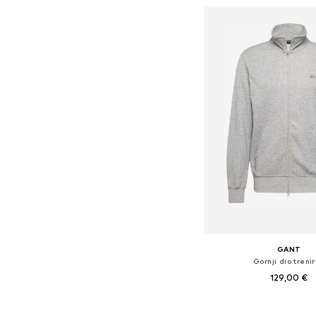
GANT
Gornji dio treni
129,00 €
Dostupno u više vel