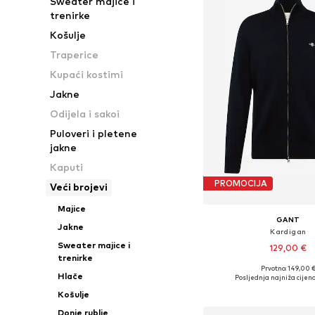
Sweater majice i
trenirke
Košulje
Traperice
Kupaći kostimi
Jakne
Odijela i sakoi
Puloveri i pletene
jakne
Kaputi
PROMOCIJA
Veći brojevi
Majice
GANT
Jakne
Kardigan
Sweater majice i
129,00 €
trenirke
+
2
Prvotno: 149,00 
Dostupne veličine: S, M, L,
Hlače
Posljednja najniža cijena
Dodaj u košar
Košulje
Donje rublje