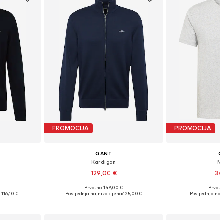
PROMOCIJA
PROMOCIJA
GANT
Kardigan
129,00 €
3
+
2
€
Prvotno: 149,00 €
Prvot
 XL, XXL, XXXL
Dostupne veličine: S, M, L, XL, XXL, XXXL
Dostupno 
:
116,10 €
Posljednja najniža cijena:
125,00 €
Posljednja na
icu
Dodaj u košaricu
Dodaj 