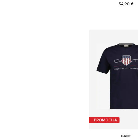
54,90 €
+
6
Dostupne veličine: S, M, 
Dodaj u košar
PROMOCIJA
GANT