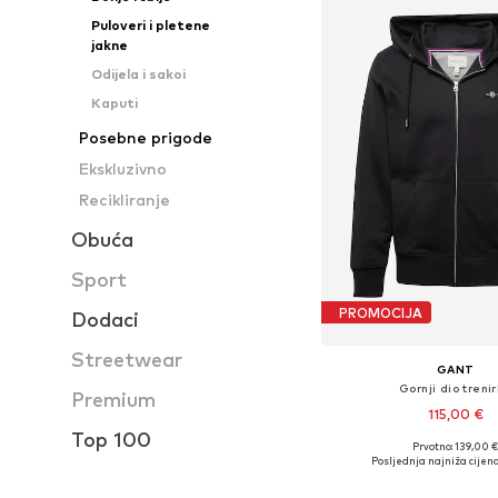
Puloveri i pletene
jakne
Odijela i sakoi
Kaputi
Posebne prigode
Ekskluzivno
Recikliranje
Obuća
Sport
PROMOCIJA
Dodaci
Streetwear
GANT
Gornji dio treni
Premium
115,00 €
Top 100
Prvotno: 139,00 
Dostupne veličine: S, M, L,
Posljednja najniža cijena
Dodaj u košar