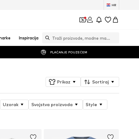
HR
1
marke
Inspiracija
PLAĆANJE POUZEĆEM
Prikaz
Sortiraj
Uzorak
Svojstva proizvoda
Style