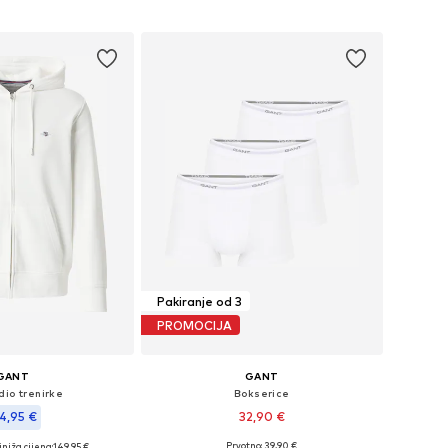
u košaricu
Dodaj u košaricu
Pakiranje od 3
PROMOCIJA
GANT
GANT
dio trenirke
Bokserice
4,95 €
32,90 €
+
2
Prvotno: 39,90 €
niža cijena:
149,95 €