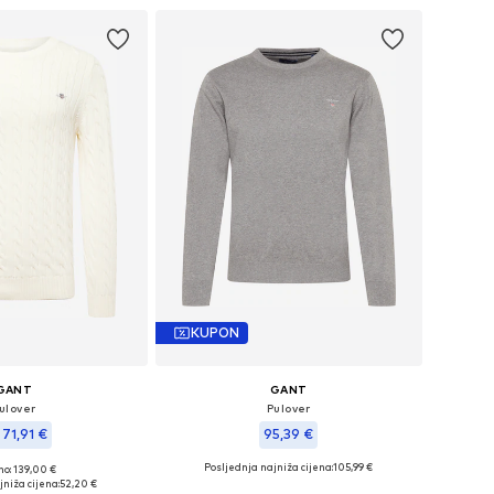
KUPON
GANT
GANT
ulover
Pulover
 71,91 €
95,39 €
Posljednja najniža cijena:
105,99 €
no: 139,00 €
ličine: XL, XXXL
Dostupne veličine: XXXL
niža cijena:
52,20 €