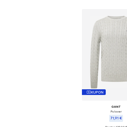
Dodaj u košar
KUPON
GANT
Pulover
71,91 €