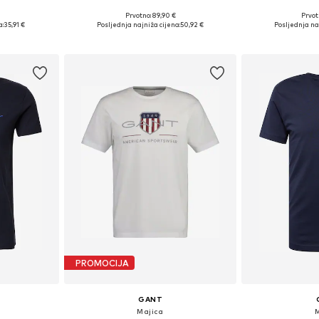
Prvotno: 89,90 €
Prvot
 XXL
Dostupne veličine: S, L, XXL
Dostupne veliči
a:
35,91 €
Posljednja najniža cijena:
50,92 €
Posljednja na
icu
Dodaj u košaricu
Dodaj 
PROMOCIJA
GANT
Majica