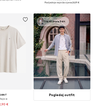
Dostupne veličine: XL, XXL
: M, XL, XXL, 4XL, 5XL
Posljednja najniža cijena:
26,91 €
Dodaj u košaricu
u košaricu
The AY Style Edit
Pogledaj outfit
GANT
Majica
2,90 €