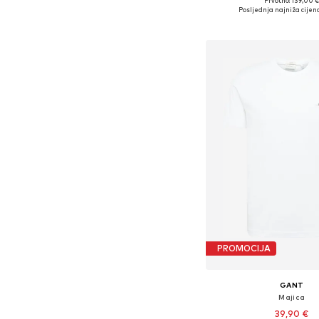
Prvotno: 139,00 
Dostupne veličine:
Posljednja najniža cijena
Dodaj u košar
PROMOCIJA
GANT
Majica
39,90 €