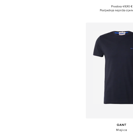
Prvotno: 49,90 €
Dostupne veličine:
Posljednja najniža cijen
Dodaj u košar
GANT
Majica