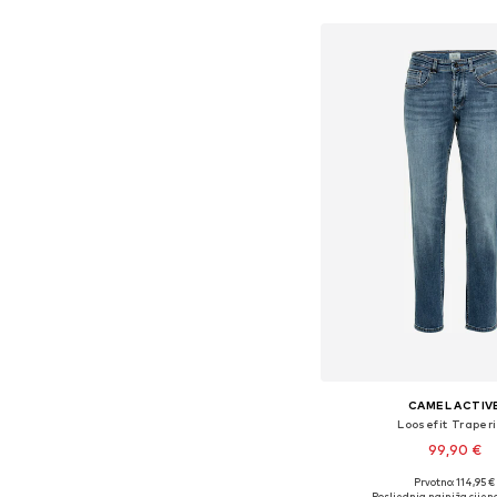
CAMEL ACTIV
Loosefit Traper
99,90 €
Prvotno: 114,95 €
Dostupno u više vel
Posljednja najniža cijena