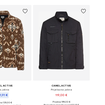
L ACTIVE
CAMEL ACTIVE
is jakna
Prijelazna jakna
1,91 €
119,00 €
Prvotno: 199,00 €
no: 139,00 €
Dostupno u više veličina
ličine: M, L, XL
Posljednja najniža cijena:
101,15 €