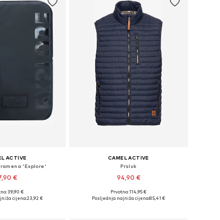
L ACTIVE
CAMEL ACTIVE
 ramena 'Explore'
Prsluk
7,90 €
94,90 €
no: 39,90 €
Prvotno: 114,95 €
ličine: One Size
Dostupne veličine: M-L, L-XL, XXL
jniža cijena:
23,92 €
Posljednja najniža cijena:
85,41 €
u košaricu
Dodaj u košaricu