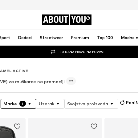
ABOUT
YOU
Sport
Dodaci
Streetwear
Premium
Top 100
Modne 
30 DANA PRAVO NA POVRAT
AMEL ACTIVE
E) za muškarce na promociji
92
Poniš
Marke
Uzorak
Svojstva proizvoda
1