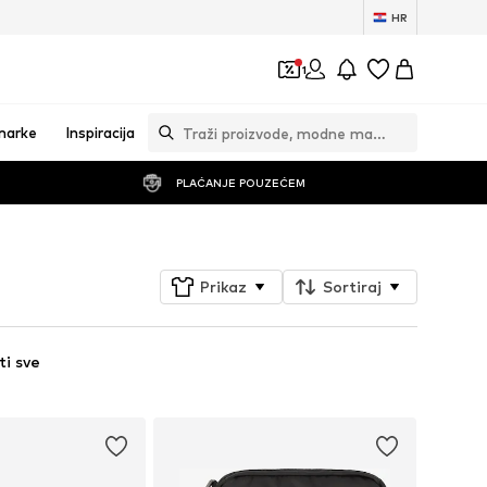
HR
1
marke
Inspiracija
PLAĆANJE POUZEĆEM
Prikaz
Sortiraj
ti sve