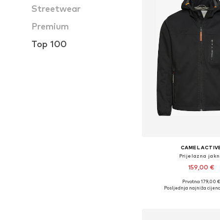
Streetwear
Premium
Top 100
CAMEL ACTIV
Prijelazna jak
159,00 €
Prvotno: 179,00 
Dostupno u više vel
Posljednja najniža cijena
Dodaj u košar