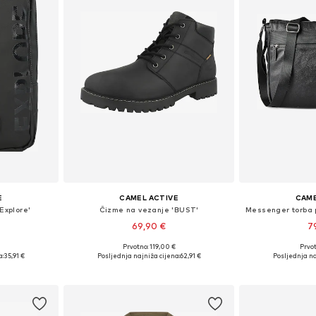
E
CAMEL ACTIVE
CAME
Explore'
Čizme na vezanje 'BUST'
Messenger torba 
69,90 €
7
Prvotno: 119,00 €
Prvot
ne Size
Dostupne veličine: 41, 42, 43, 44, 45
Dostupne ve
a:
35,91 €
Posljednja najniža cijena:
62,91 €
Posljednja na
icu
Dodaj u košaricu
Dodaj 