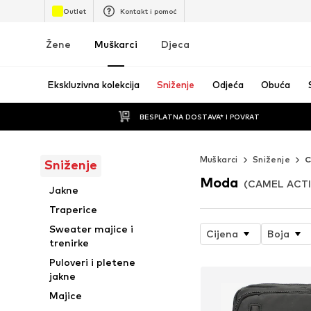
Outlet
Kontakt i pomoć
Žene
Muškarci
Djeca
Ekskluzivna kolekcija
Sniženje
Odjeća
Obuća
BESPLATNA DOSTAVA* I POVRAT
Muškarci
Sniženje
C
Sniženje
Moda
(CAMEL ACTIV
Jakne
Traperice
Sweater majice i
Cijena
Boja
trenirke
Puloveri i pletene
jakne
Majice