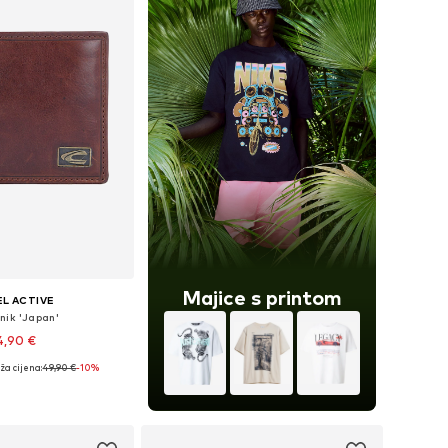
Majice s printom
L ACTIVE
nik 'Japan'
4,90 €
ža cijena:
49,90 €
-10%
ličine: One Size
u košaricu