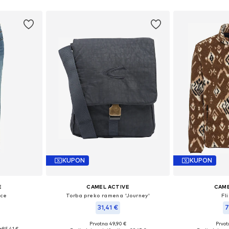
KUPON
KUPON
E
CAMEL ACTIVE
CAME
ice
Torba preko ramena 'Journey'
Fl
31,41 €
7
Prvotno: 49,90 €
Prvot
ičina
Dostupne veličine: One Size
Dostupne ve
:
85,41 €