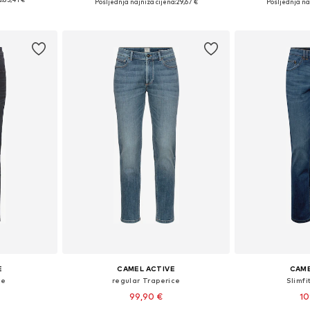
Posljednja najniža cijena:
29,67 €
Posljednja naj
icu
Dodaj u košaricu
Dodaj 
E
CAMEL ACTIVE
CAME
ce
regular Traperice
Slimfi
99,90 €
10