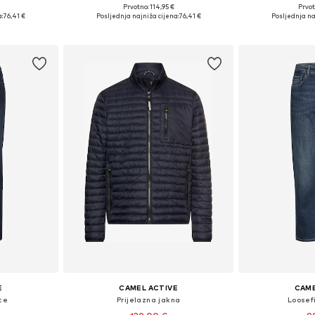
Prvotno: 114,95 €
Prvot
ičina
Dostupno u više veličina
Dostupno 
:
76,41 €
Posljednja najniža cijena:
76,41 €
Posljednja na
icu
Dodaj u košaricu
Dodaj 
E
CAMEL ACTIVE
CAME
ce
Prijelazna jakna
Loosef