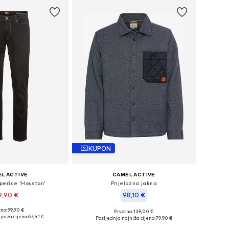
KUPON
L ACTIVE
CAMEL ACTIVE
perice 'Houston'
Prijelazna jakna
9,90 €
98,10 €
no: 99,90 €
Prvotno: 139,00 €
u više veličina
Dostupne veličine: M, L, XL
jniža cijena:
67,41 €
Posljednja najniža cijena:
79,90 €
u košaricu
Dodaj u košaricu