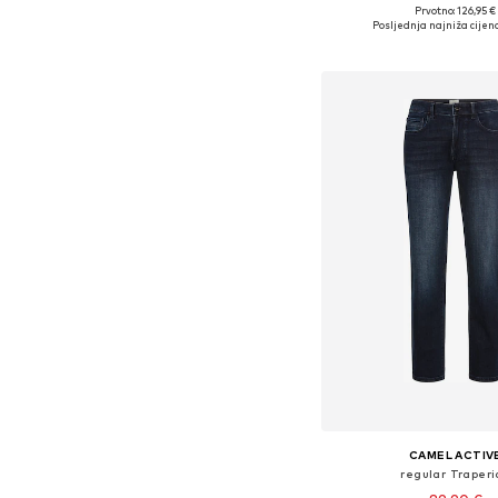
Prvotno: 126,95 €
Dostupno u više vel
Posljednja najniža cijena
Dodaj u košar
CAMEL ACTIV
regular Traperi