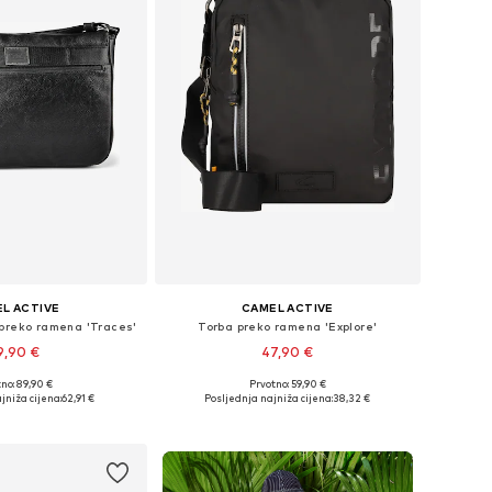
L ACTIVE
CAMEL ACTIVE
preko ramena 'Traces'
Torba preko ramena 'Explore'
9,90 €
47,90 €
no: 89,90 €
Prvotno: 59,90 €
ličine: One Size
Dostupne veličine: One Size
jniža cijena:
62,91 €
Posljednja najniža cijena:
38,32 €
u košaricu
Dodaj u košaricu