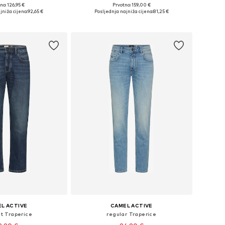
no: 126,95 €
Prvotno: 159,00 €
u više veličina
Dostupne veličine: M, L, XL, XXL
jniža cijena:
92,65 €
Posljednja najniža cijena:
81,25 €
u košaricu
Dodaj u košaricu
L ACTIVE
CAMEL ACTIVE
it Traperice
regular Traperice