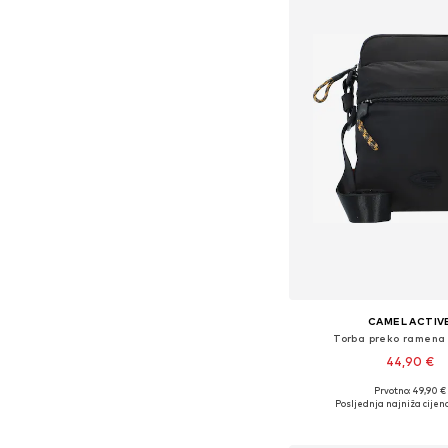
CAMEL ACTIV
Torba preko ramena 
44,90 €
Prvotno: 49,90 €
Dostupne veličine: O
Posljednja najniža cijena
Dodaj u košar