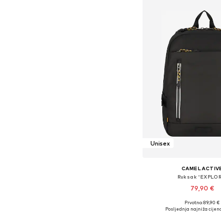
Unisex
CAMEL ACTIV
Ruksak 'EXPLOR
79,90 €
Prvotno: 89,90 €
Dostupne veličine: O
Posljednja najniža cijena
Dodaj u košar