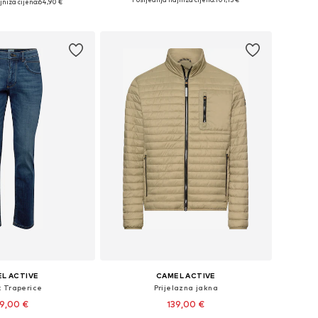
niža cijena:
64,90 €
Dodaj u košaricu
u košaricu
L ACTIVE
CAMEL ACTIVE
t Traperice
Prijelazna jakna
9,00 €
139,00 €