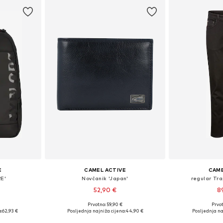
E
CAMEL ACTIVE
CAME
E'
Novčanik 'Japan'
regular Tra
52,90 €
8
Prvotno: 59,90 €
Prvot
ne Size
Dostupne veličine: One Size
Dostupno 
:
62,93 €
Posljednja najniža cijena:
44,90 €
Posljednja na
icu
Dodaj u košaricu
Dodaj 