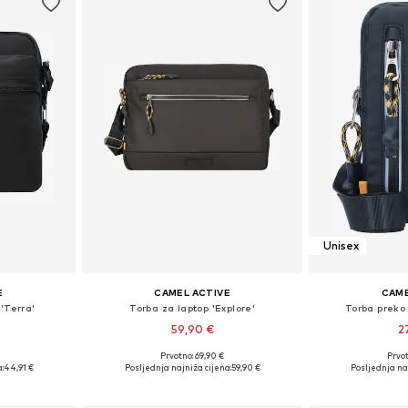
Unisex
E
CAMEL ACTIVE
CAME
'Terra'
Torba za laptop 'Explore'
Torba preko
59,90 €
2
Prvotno: 69,90 €
Prvot
ne Size
Dostupne veličine: One Size
Dostupne ve
:
44,91 €
Posljednja najniža cijena:
59,90 €
Posljednja na
icu
Dodaj u košaricu
Dodaj 