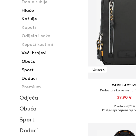
Donje rublje
Hlače
Košulje
Kaputi
Odijela i sakoi
Kupaći kostimi
Veći brojevi
Obuća
Sport
Unisex
Dodaci
CAMEL ACTIV
Premium
Torba preko ramena '
Odjeća
39,90 €
Prvotno: 59,90 €
Obuća
Dostupne veličine: O
Posljednja najniža cijen
Dodaj u košar
Sport
Dodaci