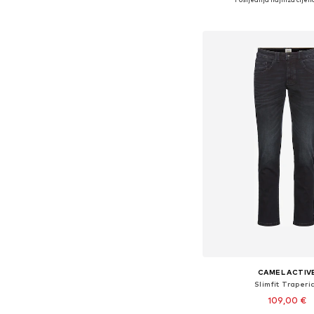
Dodaj u košar
CAMEL ACTIV
Slimfit Traperi
109,00 €