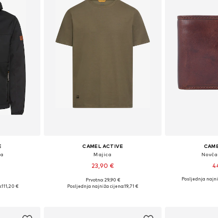
E
CAMEL ACTIVE
CAME
na
Majica
Novča
23,90 €
4
Posljednja najni
€
Prvotno: 29,90 €
ičina
Dostupne veličine: M, L, XL, XXL
Dostupne ve
:
111,20 €
Posljednja najniža cijena:
19,71 €
icu
Dodaj u košaricu
Dodaj 