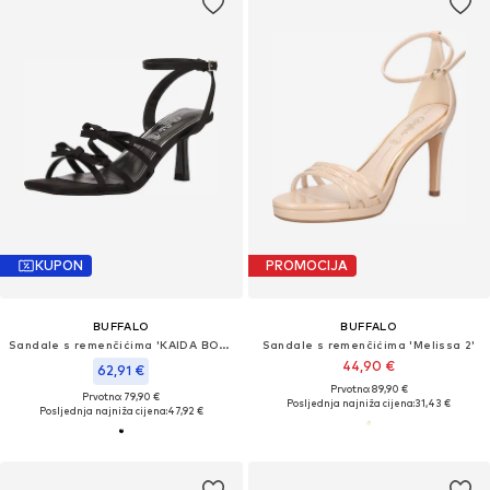
KUPON
PROMOCIJA
BUFFALO
BUFFALO
Sandale s remenčićima 'KAIDA BOW'
Sandale s remenčićima 'Melissa 2'
44,90 €
62,91 €
Prvotno: 89,90 €
Prvotno: 79,90 €
Posljednja najniža cijena:
31,43 €
Posljednja najniža cijena:
47,92 €