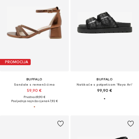
PROMOCIJA
BUFFALO
BUFFALO
Sandale s remenčićima
Natikače s potpeticom 'Raya Ari'
59,90 €
99,90 €
Prvotno: 69,90 €
Posljednja najniža cijena:
47,92 €