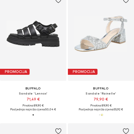
PROMOCIJA
PROMOCIJA
BUFFALO
BUFFALO
Sandale 'Lennox'
Sandale 'Rainelle'
71,49 €
79,90 €
Prvotno: 89,90 €
Prvotno: 89,90 €
Posljednja najniža cijena:
50,04 €
Posljednja najniža cijena:
55,92 €