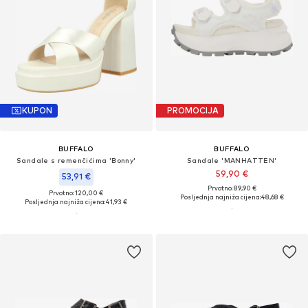
KUPON
PROMOCIJA
BUFFALO
BUFFALO
Sandale s remenčićima 'Bonny'
Sandale 'MANHATTEN'
59,90 €
53,91 €
Prvotno: 89,90 €
Prvotno: 120,00 €
Posljednja najniža cijena:
48,68 €
Posljednja najniža cijena:
41,93 €