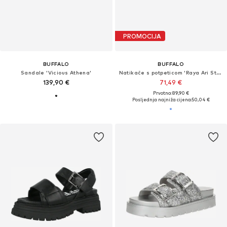
PROMOCIJA
BUFFALO
BUFFALO
Sandale 'Vicious Athena'
Natikače s potpeticom 'Raya Ari Stud'
139,90 €
71,49 €
Prvotno: 89,90 €
Posljednja najniža cijena:
50,04 €