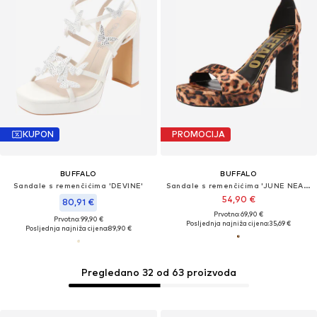
KUPON
PROMOCIJA
BUFFALO
BUFFALO
Sandale s remenčićima 'DEVINE'
Sandale s remenčićima 'JUNE NEAT'
54,90 €
80,91 €
Prvotno: 69,90 €
Prvotno: 99,90 €
Posljednja najniža cijena:
35,69 €
Posljednja najniža cijena:
89,90 €
Pregledano 32 od 63 proizvoda