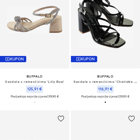
KUPON
KUPON
BUFFALO
BUFFALO
Sandale s remenčićima 'Lilly Bow'
Sandale s remenčićima 'Charlotte Mss'
125,91 €
116,91 €
Posljednja najniža cijena:
139,90 €
Posljednja najniža cijena:
129,90 €