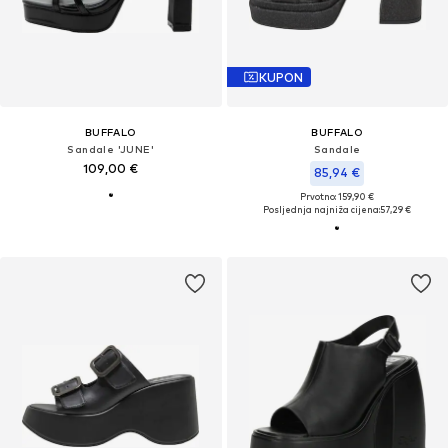
KUPON
BUFFALO
BUFFALO
Sandale 'JUNE'
Sandale
109,00 €
85,94 €
Prvotno: 159,90 €
Posljednja najniža cijena:
57,29 €