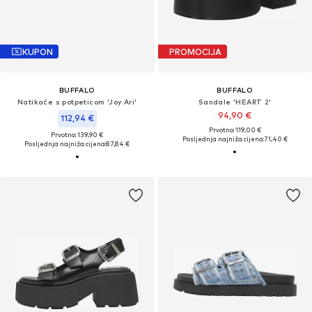
KUPON
PROMOCIJA
BUFFALO
BUFFALO
Natikače s potpeticom 'Joy Ari'
Sandale 'HEART 2'
94,90 €
112,94 €
Prvotno: 119,00 €
Prvotno: 139,90 €
Posljednja najniža cijena:
71,40 €
Posljednja najniža cijena:
87,84 €