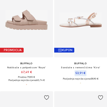
PROMOCIJA
KUPON
BUFFALO
BUFFALO
Natikače s potpeticom 'Raya'
Sandale s remenčićima 'Kira'
67,49 €
53,91 €
Prvotno: 79,90 €
Posljednja najniža cijena:
59,90 €
Posljednja najniža cijena:
60,74 €