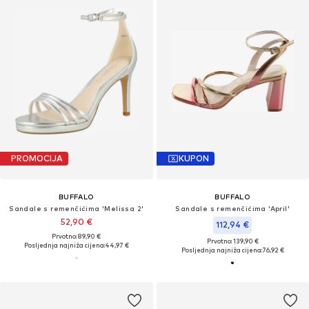
PROMOCIJA
KUPON
BUFFALO
BUFFALO
Sandale s remenčićima 'Melissa 2'
Sandale s remenčićima 'April'
52,90 €
112,94 €
Prvotno: 89,90 €
Prvotno: 139,90 €
Posljednja najniža cijena:
44,97 €
Posljednja najniža cijena:
76,92 €