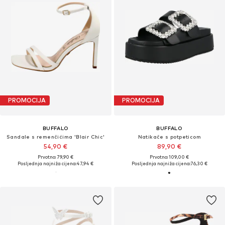
PROMOCIJA
PROMOCIJA
BUFFALO
BUFFALO
Sandale s remenčićima 'Blair Chic'
Natikače s potpeticom
54,90 €
89,90 €
Prvotno: 79,90 €
Prvotno: 109,00 €
Posljednja najniža cijena:
47,94 €
Posljednja najniža cijena:
76,30 €