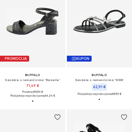
PROMOCIJA
KUPON
BUFFALO
BUFFALO
Sandale s remenčićima 'Rainelle'
Sandale s remenčićima 'KIRA'
71,49 €
62,91 €
Prvotno: 89,90 €
Posljednja najniža cijena:
69,90 €
Posljednja najniža cijena:
64,34 €