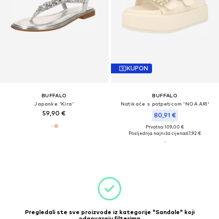
KUPON
BUFFALO
BUFFALO
Japanke 'Kira'
Natikače s potpeticom 'NOA ARI'
59,90 €
80,91 €
Prvotno: 109,00 €
Posljednja najniža cijena:
67,92 €
Pregledali ste sve proizvode iz kategorije "Sandale" koji
odgovaraju filterima