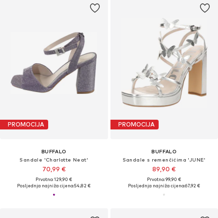
PROMOCIJA
PROMOCIJA
BUFFALO
BUFFALO
Sandale 'Charlotte Neat'
Sandale s remenčićima 'JUNE'
70,99 €
89,90 €
Prvotno: 129,90 €
Prvotno: 99,90 €
Posljednja najniža cijena:
54,82 €
Posljednja najniža cijena:
67,92 €