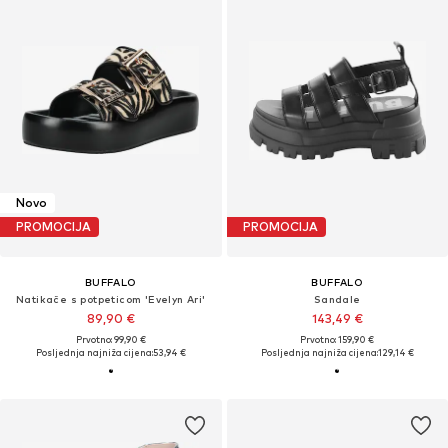
Novo
PROMOCIJA
PROMOCIJA
BUFFALO
BUFFALO
Natikače s potpeticom 'Evelyn Ari'
Sandale
89,90 €
143,49 €
Prvotno: 99,90 €
Prvotno: 159,90 €
Posljednja najniža cijena:
53,94 €
Posljednja najniža cijena:
129,14 €