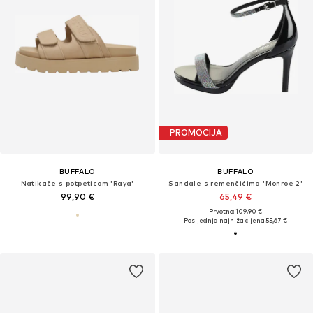
PROMOCIJA
BUFFALO
BUFFALO
Natikače s potpeticom 'Raya'
Sandale s remenčićima 'Monroe 2'
99,90 €
65,49 €
Prvotno: 109,90 €
Posljednja najniža cijena:
55,67 €