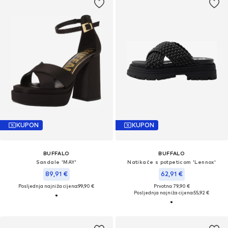
KUPON
KUPON
BUFFALO
BUFFALO
Sandale 'MAY'
Natikače s potpeticom 'Lennox'
89,91 €
62,91 €
Posljednja najniža cijena:
99,90 €
Prvotno: 79,90 €
Posljednja najniža cijena:
55,92 €