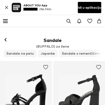
ABOUT YOU App
Idi u aplikaciju
(152.700)
Sandale
(BUFFALO) za žene
Sandale na petu
Japanke
Sandale s remenčićima