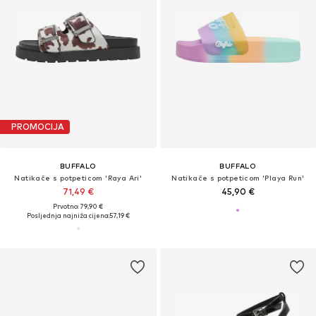
PROMOCIJA
BUFFALO
BUFFALO
Natikače s potpeticom 'Raya Ari'
Natikače s potpeticom 'Playa Run'
71,49 €
45,90 €
Prvotno: 79,90 €
Posljednja najniža cijena:
57,19 €