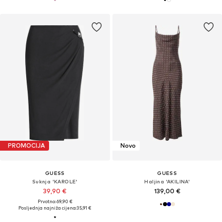
PROMOCIJA
Novo
GUESS
GUESS
Suknja 'KAROLE'
Haljina 'AKILINA'
39,90 €
139,00 €
Prvotno: 69,90 €
Posljednja najniža cijena:
35,91 €