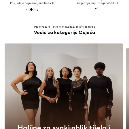
Posljednja najniža cijena:
14,34 €
Posljednja najniža cijena:
16,45 €
+
2
PRONAĐI ODGOVARAJUĆI KROJ
Vodič za kategoriju Odjeća
Haljine za svaki oblik tijela i