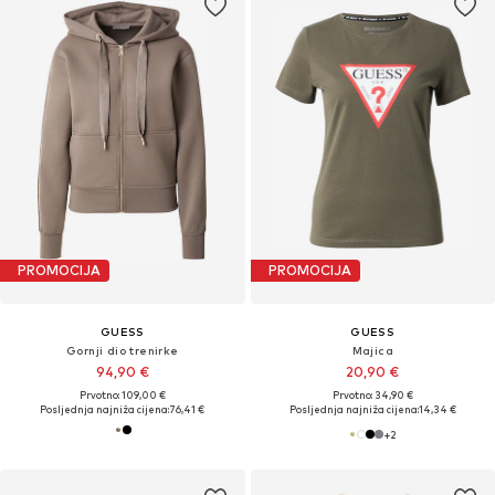
PROMOCIJA
PROMOCIJA
GUESS
GUESS
Gornji dio trenirke
Majica
94,90 €
20,90 €
Prvotno: 109,00 €
Prvotno: 34,90 €
Posljednja najniža cijena:
76,41 €
Posljednja najniža cijena:
14,34 €
+
2