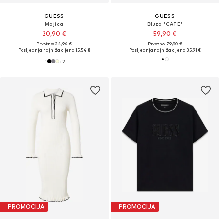
GUESS
GUESS
Majica
Bluza 'CATE'
20,90 €
59,90 €
Prvotno: 34,90 €
Prvotno: 79,90 €
Posljednja najniža cijena:
15,54 €
Posljednja najniža cijena:
35,91 €
+
2
PROMOCIJA
PROMOCIJA