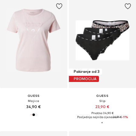
Pakiranje od 3
PROMOCIJA
GUESS
GUESS
Majica
Slip
34,90 €
23,90 €
Prvotno: 34,90 €
Posljednja najniža cijena:
26,91 €
-11%