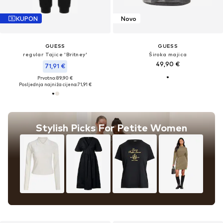
KUPON
Novo
GUESS
GUESS
regular Tajice 'Britney'
Široka majica
49,90 €
71,91 €
Prvotno: 89,90 €
Posljednja najniža cijena:
71,91 €
Stylish Picks For Petite Women