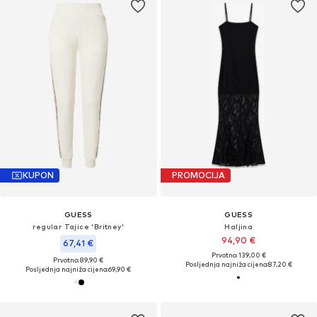
KUPON
PROMOCIJA
GUESS
GUESS
regular Tajice 'Britney'
Haljina
94,90 €
67,41 €
Prvotno: 139,00 €
Prvotno: 89,90 €
Posljednja najniža cijena:
87,20 €
Posljednja najniža cijena:
69,90 €