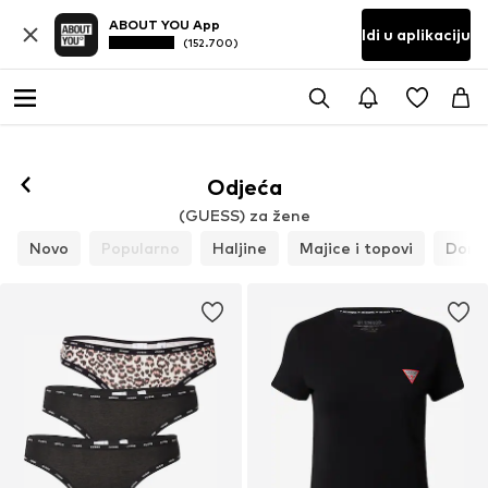
ABOUT YOU App
Idi u aplikaciju
(152.700)
Odjeća
(GUESS) za žene
Novo
Popularno
Haljine
Majice i topovi
Donje