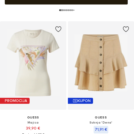
PROMOCIJA
KUPON
GUESS
GUESS
Majica
Suknja 'Dena'
39,90 €
71,91 €