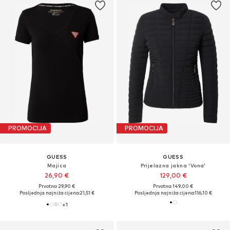
PROMOCIJA
PROMOCIJA
GUESS
GUESS
Majica
Prijelazna jakna 'Vona'
26,90 €
129,00 €
Prvotno: 29,90 €
Prvotno: 149,00 €
Posljednja najniža cijena:
21,51 €
Posljednja najniža cijena:
116,10 €
+
1