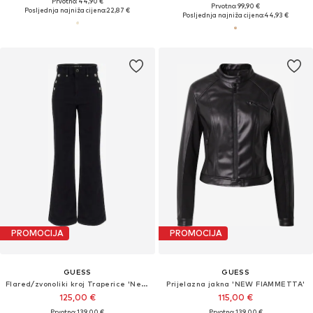
Prvotno: 44,90 €
Prvotno: 99,90 €
Posljednja najniža cijena:
22,87 €
Posljednja najniža cijena:
44,93 €
PROMOCIJA
PROMOCIJA
GUESS
GUESS
Flared/zvonoliki kroj Traperice 'New Faye'
Prijelazna jakna 'NEW FIAMMETTA'
125,00 €
115,00 €
Prvotno: 139,00 €
Prvotno: 139,00 €