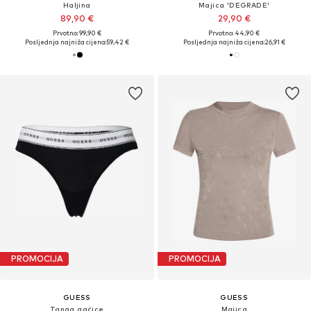
Haljina
Majica 'DEGRADE'
89,90 €
29,90 €
Prvotno: 99,90 €
Prvotno: 44,90 €
Posljednja najniža cijena:
59,42 €
Posljednja najniža cijena:
26,91 €
PROMOCIJA
PROMOCIJA
GUESS
GUESS
Tanga gaćice
Majica