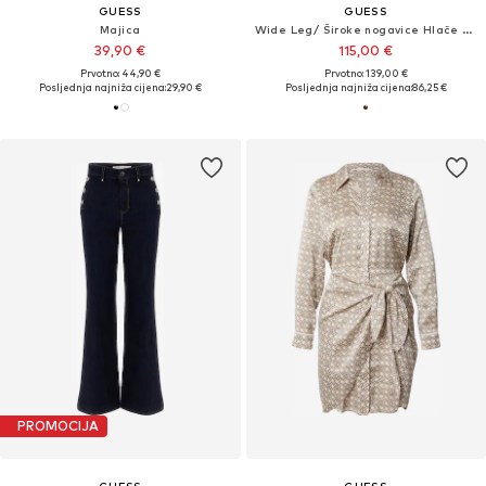
GUESS
GUESS
Majica
Wide Leg/ Široke nogavice Hlače na crtu 'Carla'
39,90 €
115,00 €
Prvotno: 44,90 €
Prvotno: 139,00 €
Posljednja najniža cijena:
29,90 €
Posljednja najniža cijena:
86,25 €
PROMOCIJA
GUESS
GUESS