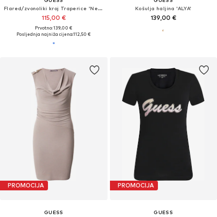
Flared/zvonoliki kroj Traperice 'New Faye'
Košulja haljina 'ALYA'
115,00 €
139,00 €
Prvotno: 139,00 €
Posljednja najniža cijena:
112,50 €
PROMOCIJA
PROMOCIJA
GUESS
GUESS