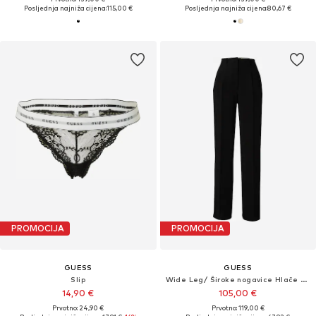
Posljednja najniža cijena:
115,00 €
Posljednja najniža cijena:
80,67 €
PROMOCIJA
PROMOCIJA
GUESS
GUESS
Slip
Wide Leg/ Široke nogavice Hlače s naborima 'THEOLINE PERFECT'
14,90 €
105,00 €
Prvotno: 24,90 €
Prvotno: 119,00 €