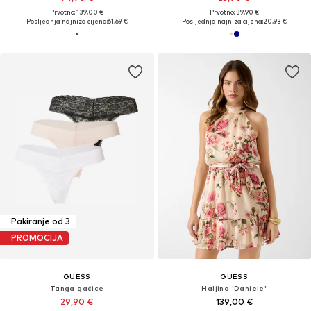
Prvotno: 139,00 €
Prvotno: 39,90 €
Posljednja najniža cijena:
61,69 €
Posljednja najniža cijena:
20,93 €
Pakiranje od 3
PROMOCIJA
GUESS
GUESS
Tanga gaćice
Haljina 'Daniele'
29,90 €
139,00 €