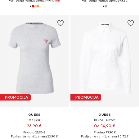
Posljednja najniža cijena:
17,91 €
-16%
Posljednja najniža cijena:
67,92 €
PROMOCIJA
PROMOCIJA
GUESS
GUESS
Majica
Bluza 'Cate'
26,90 €
Od 54,90 €
Prvotno: 29,90 €
Prvotno: 79,90 €
Posljednja najniža cijena:
23,90 €
Posljednja najniža cijena:
40,72 €