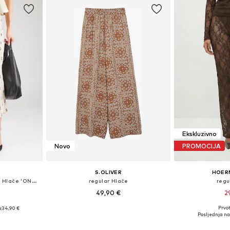
Ekskluzivno
Novo
PROMOCIJA
S.OLIVER
HOER
Wide Leg/ Široke nogavice Hlače 'ONLCIKKA'
regular Hlače
regu
49,90 €
2
Prvot
:
34,90 €
Dostupno u više veličina
Dostupno 
 38, 40, 42
Posljednja naj
Dodaj u košaricu
Dodaj 
icu