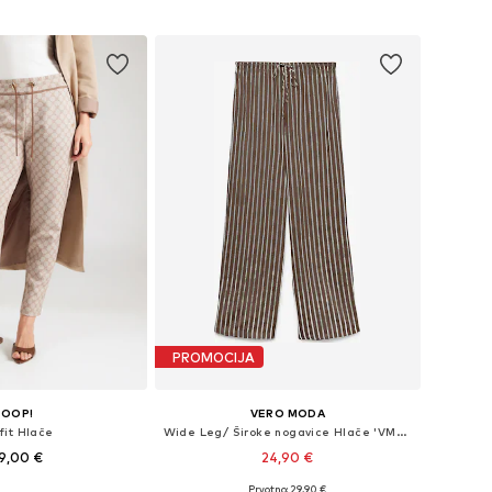
u košaricu
Dodaj u košaricu
PROMOCIJA
JOOP!
VERO MODA
fit Hlače
Wide Leg/ Široke nogavice Hlače 'VMRosie'
9,00 €
24,90 €
+
2
Prvotno: 29,90 €