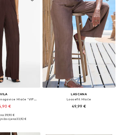
VILA
LASCANA
Wide Leg/ Široke nogavice Hlače 'VIPLisa'
Loosefit Hlače
4,90 €
49,99 €
+
7
no: 39,90 €
ine: 36, 38, 40, 44
Dostupne veličine: 34, 36, 38, 40, 42, 44
jniža cijena:
33,92 €
u košaricu
Dodaj u košaricu