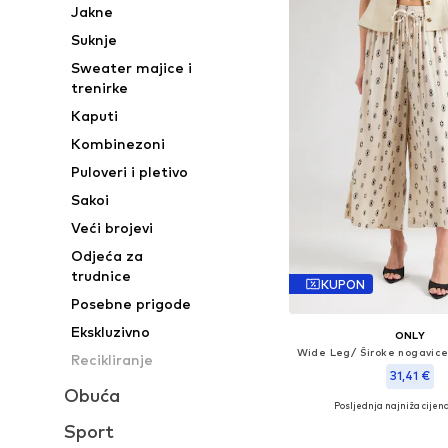
Jakne
Suknje
Sweater majice i
trenirke
Kaputi
Kombinezoni
Puloveri i pletivo
Sakoi
Veći brojevi
Odjeća za
trudnice
KUPON
Posebne prigode
Ekskluzivno
ONLY
Recikliranje
31,41 €
Obuća
Posljednja najniža cijena
Dostupne veličine: 34, 36,
Sport
Dodaj u košar