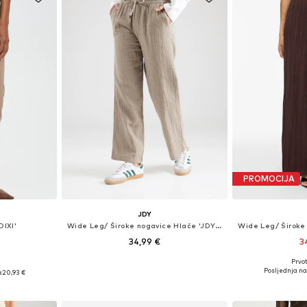
PROMOCIJA
JDY
DIXI'
Wide Leg/ Široke nogavice Hlače 'JDYTheis'
34,99 €
3
+
4
Prvot
Dostupne veličine: 34 x 32, 36 x 32, 38 x 32, 40 x 32, 42 x 32
Dostupne velič
 38, 40, 42
Posljednja na
:
20,93 €
Dodaj u košaricu
Dodaj 
icu