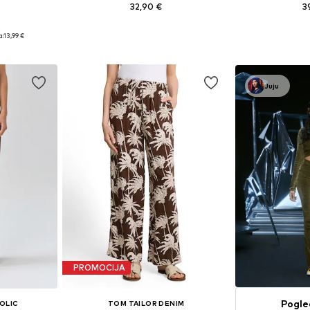
32,90 €
3
ičina
Dostupne veličine: 34, 38, 40, 44
Dostupne veličine:
a:
13,99 €
icu
Dodaj u košaricu
Dodaj 
Juju
PROMOCIJA
Pogle
OLIC
TOM TAILOR DENIM