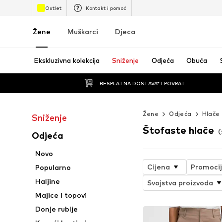
Outlet
Kontakt i pomoć
Žene
Muškarci
Djeca
Ekskluzivna kolekcija
Sniženje
Odjeća
Obuća
BESPLATNA DOSTAVA* I POVRAT
Žene
Odjeća
Hlače
Sniženje
Štofaste hlače
(
Odjeća
Novo
Cijena
Promoci
Popularno
Haljine
Svojstva proizvoda
Majice i topovi
Donje rublje