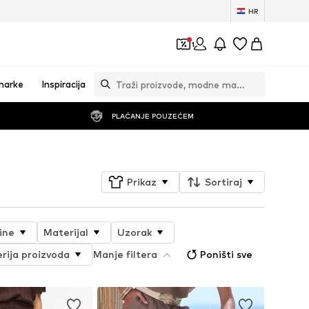
HR
1
marke
Inspiracija
PLAĆANJE POUZEĆEM
Prikaz
Sortiraj
ine
Materijal
Uzorak
erija proizvoda
Manje filtera
Poništi sve