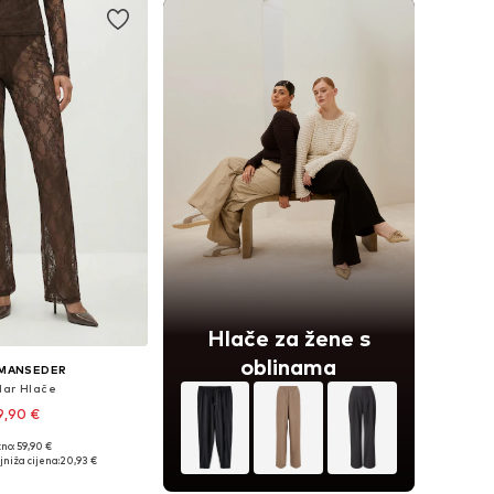
Hlače za žene s
oblinama
MANSEDER
lar Hlače
9,90 €
no: 59,90 €
u više veličina
niža cijena:
20,93 €
u košaricu