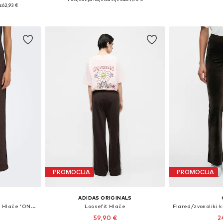
 38, 40, 42
Dostupne veličine:
Dostupne veličine: 34 x regular, 36 x regular, 38 x regular, 40 x regular, 42 x regular
:
62,93 €
icu
Dodaj 
Dodaj u košaricu
PROMOCIJA
PROMOCIJA
ADIDAS ORIGINALS
Wide Leg/ Široke nogavice Hlače 'ONLERIKKA'
Loosefit Hlače
59,90 €
2