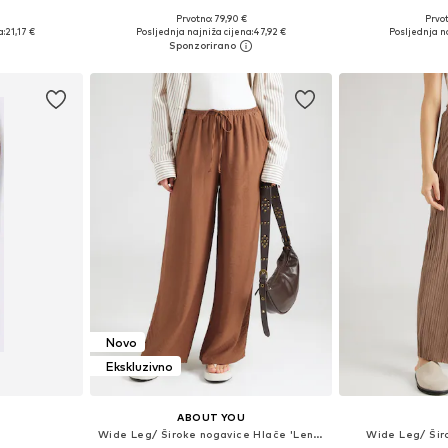
Prvotno: 79,90 €
Prvot
Dostupne veličine: 36 x 32, 38 x 32, 40 x 32, 42 x 32
Dostupne veličine: 34, 36, 38, 40, 42
a:
21,17 €
Posljednja najniža cijena:
47,92 €
Posljednja na
icu
Dodaj u košaricu
Dodaj 
Novo
Ekskluzivno
ABOUT YOU
Wide Leg/ Široke nogavice Hlače 'Lenni'
Wide Leg/ Šir