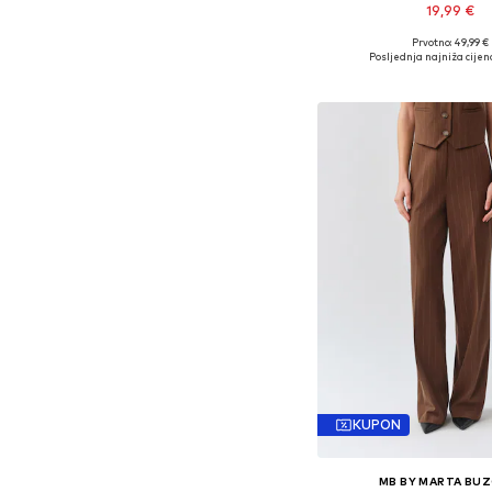
19,99 €
Prvotno: 49,99 €
Dostupno u više vel
Posljednja najniža cijen
Dodaj u košar
KUPON
MB BY MARTA BUZ