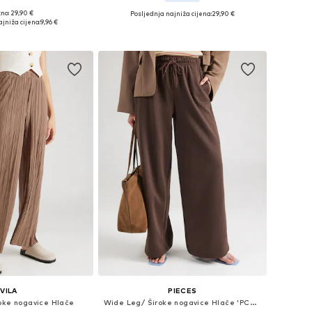
no: 29,90 €
Posljednja najniža cijena:
29,90 €
Dostupne veličine: 34 x 32, 36 x 32, 38 x 32, 40 x 32, 42 x 32
Dostupne veličine: 34 x 32, 36 x 32, 38 x 32, 40 x 32
jniža cijena:
9,96 €
u košaricu
Dodaj u košaricu
VILA
PIECES
oke nogavice Hlače
Wide Leg/ Široke nogavice Hlače 'PCChilli'