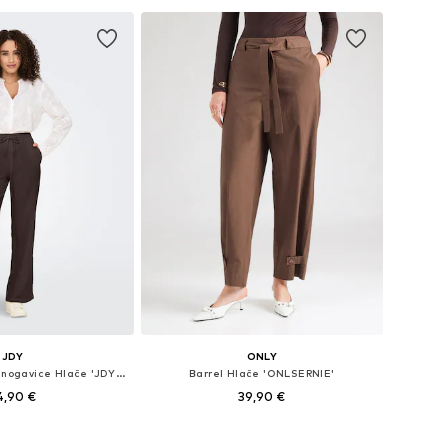
JDY
ONLY
Wide Leg/ Široke nogavice Hlače 'JDYTHEIS'
Barrel Hlače 'ONLSERNIE'
4,90 €
39,90 €
+
4
Dostupne veličine: 34 x 32, 36 x 32, 38 x 32, 40 x 32, 42 x 32
Dostupne veličine: 34 x 32, 36 x 32, 38 x 32, 40 x 32, 42 x 32