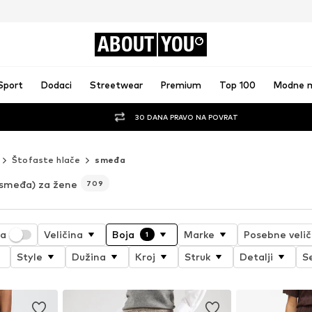
ABOUT
YOU
Sport
Dodaci
Streetwear
Premium
Top 100
Modne 
30 DANA PRAVO NA POVRAT
Štofaste hlače
smeđa
smeđa) za žene
709
ja
Veličina
Boja
Marke
Posebne velič
1
Style
Dužina
Kroj
Struk
Detalji
S