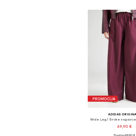
Dodaj u košar
PROMOCIJA
ADIDAS ORIGIN
69,90 €
+
1
Prvotno: 89,90 €