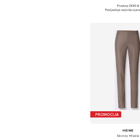
Prvotno: 29,90 €
Posljednja najniža cijen
Dodaj u košar
PROMOCIJA
HEINE
Skinny Hlače