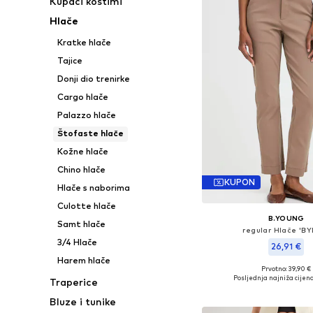
Kupaći kostimi
Hlače
Kratke hlače
Tajice
Donji dio trenirke
Cargo hlače
Palazzo hlače
Štofaste hlače
Kožne hlače
Chino hlače
KUPON
Hlače s naborima
Culotte hlače
B.YOUNG
Samt hlače
regular Hlače 'BY
3/4 Hlače
26,91 €
Harem hlače
Prvotno: 39,90 €
Dostupne veličine: 34, 36,
Posljednja najniža cijena
Traperice
Dodaj u košar
Bluze i tunike