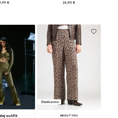
9,99 €
26,90 €
+
7
+
1
 34, 36, 38, 40, 42, 44
Dostupne veličine: 34, 36, 38, 40, 42, 44
u košaricu
Dodaj u košaricu
Ekskluzivno
daj outfit
ABOUT YOU