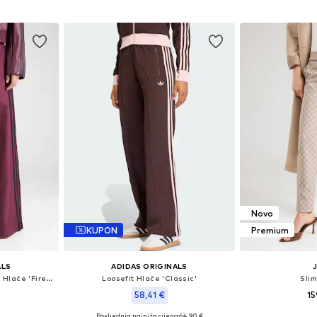
icu
Dodaj u košaricu
Dodaj 
Novo
KUPON
Premium
ALS
ADIDAS ORIGINALS
Wide Leg/ Široke nogavice Hlače 'Firebird Adilenium'
Loosefit Hlače 'Classic'
Slim
58,41 €
15
Posljednja najniža cijena:
64,90 €