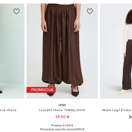
PROMOCIJA
ICHI
vice Hlače
Loosefit Hlače 'IHBALLOON'
39,90 €
3
Prvotno: 44,90 €
 36, 38, 40
Dostupne veličine: 36, 38, 40, 42, 44
Posljednja najniža cijena:
26,90 €