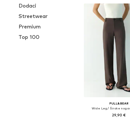
Dodaci
Streetwear
Premium
Top 100
PULL&BEAR
Wide Leg/ Široke noga
29,90 €
Dostupne veličine: 32, 34,