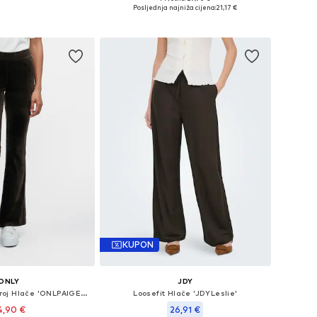
 34, 36, 38, 40, 42, 44
Dostupne veličine: 34 x 32, 36 x 32, 38 x 30, 38 x 32, 40 x 32, 42 x 32
Posljednja najniža cijena:
21,17 €
u košaricu
Dodaj u košaricu
KUPON
ONLY
JDY
Flared/zvonoliki kroj Hlače 'ONLPAIGE-ELSY'
Loosefit Hlače 'JDYLeslie'
4,90 €
26,91 €