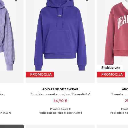
Ekskluzivno
PROMOCIJA
PROMOCIJA
ADIDAS SPORTSWEAR
AB
rke
Sportska sweater majica 'Essentials'
Sweater m
44,90 €
2
+
1
Prvotno: 49,90 €
Prvot
, M, L, XL
Dostupne veličine: XS, S, M, L
Dostupne velič
:
40,53 €
Posljednja najniža cijena:
44,90 €
Posljednja na
icu
Dodaj u košaricu
Dodaj 