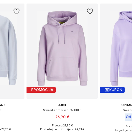
PROMOCIJA
KUPON
EANS
JJXX
URBAN
a
Sweater majica 'ABBIE'
Sweat
26,90 €
Od 
+
14
Prvotno: 29,90 €
Prvot
ičina
Dostupne veličine: XS, S, M, L, XL
Dostupne veličine:
:
79,90 €
Posljednja najniža cijena:
24,21 €
Posljednja na