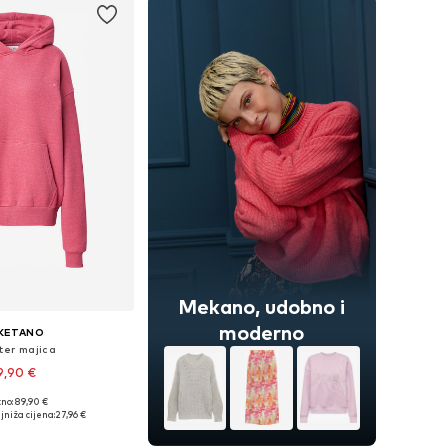
Mekano, udobno i
moderno
KETANO
er majica
9,90 €
no: 89,90 €
eličine: S, M, L
jniža cijena:
27,96 €
u košaricu