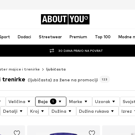
ABOUT
YOU
Sport
Dodaci
Streetwear
Premium
Top 100
Modne 
30 DANA PRAVO NA POVRAT
ter majice i trenirke
ljubičasta
 trenirke
(ljubičasta) za žene na promociji
123
Veličina
Boja
Marke
Uzorak
Svojs
1
Detalji
Kroj
Dužina
Dužina rukava
Izrez