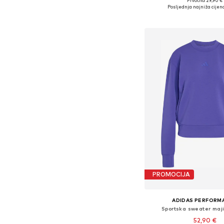
Prvotno: 29,90 €
Dostupno u više vel
Posljednja najniža cijena
Dodaj u košar
PROMOCIJA
ADIDAS PERFORM
Sportska sweater maj
52,90 €