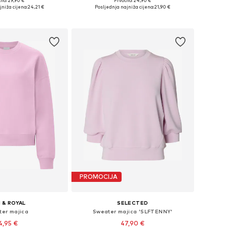
no: 29,90 €
Prvotno: 24,90 €
ine: XS, S, M, L, XL
Dostupne veličine: XS, S, M, L, XL
jniža cijena:
24,21 €
Posljednja najniža cijena:
21,90 €
u košaricu
Dodaj u košaricu
PROMOCIJA
 & ROYAL
SELECTED
er majica
Sweater majica 'SLFTENNY'
4,95 €
47,90 €