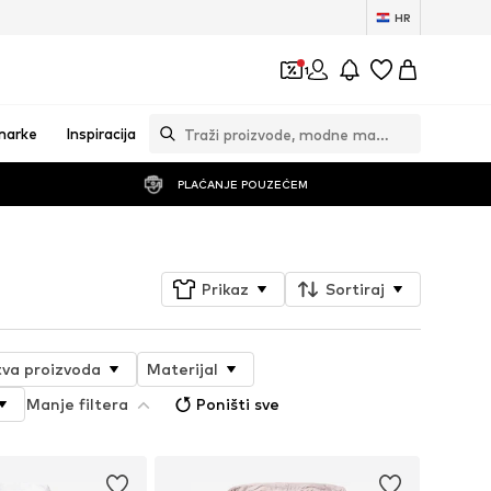
HR
1
marke
Inspiracija
PLAĆANJE POUZEĆEM
Prikaz
Sortiraj
tva proizvoda
Materijal
Manje filtera
Poništi sve