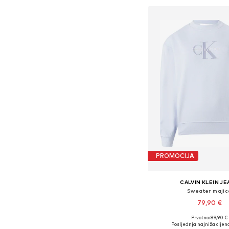
PROMOCIJA
CALVIN KLEIN J
Sweater majic
79,90 €
Prvotno: 89,90 €
Dostupno u više vel
Posljednja najniža cijena