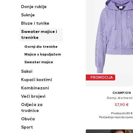
Donje rublje
Suknje
Bluze i tunike
Sweater majice i
trenirke
Gornji dio trenirke
Majice s kapuljačom
Sweater majice
Sakoi
PROMOCIJA
Kupaći kostimi
Kombinezoni
CHAMPION
Veći brojevi
Gornji dio treni
Odjeća za
57,90 €
trudnice
Prvotno: 64,90 €
Dostupne veličine: XS, S
Posljednja najniža cijena
Obuća
Dodaj u košar
Sport