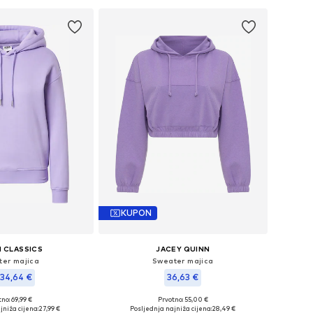
KUPON
 CLASSICS
JACEY QUINN
er majica
Sweater majica
34,64 €
36,63 €
+
9
+
3
no: 69,99 €
Prvotno: 55,00 €
 XS, S, M, XL, XXXL, 5XL
Dostupne veličine: XS, S, M, L, XL
jniža cijena:
27,99 €
Posljednja najniža cijena:
28,49 €