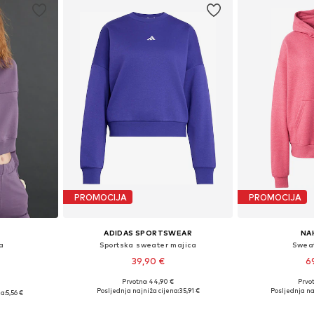
PROMOCIJA
PROMOCIJA
ADIDAS SPORTSWEAR
NA
a
Sportska sweater majica
Sweat
39,90 €
6
+
5
Prvotno: 44,90 €
Prvot
Dostupne veličine: XS, S, M, L, XL
Dostupne v
, M, L, XL
Posljednja najniža cijena:
35,91 €
Posljednja na
a:
5,56 €
Dodaj u košaricu
Dodaj 
icu