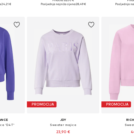
Prvotno: 55,00 €
Prvot
ičina
Dostupne veličine: XS, S, M, L, XL
Dostupne velič
:
24,21 €
Posljednja najniža cijena:
28,49 €
Posljednja na
icu
Dodaj u košaricu
Dodaj 
PROMOCIJA
PROMOCIJA
ANCE
JDY
RICH
ica 'D4T'
Sweater majica
Sweat
23,90 €
4