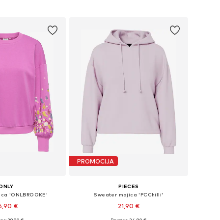
u košaricu
Dodaj u košaricu
PROMOCIJA
ONLY
PIECES
ica 'ONLBROOKE'
Sweater majica 'PCChilli'
6,90 €
21,90 €
+
36
+
13