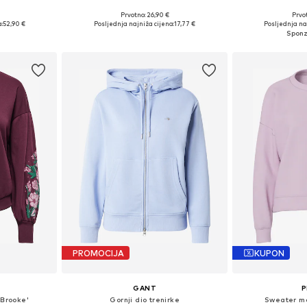
+
1
Prvotno: 26,90 €
Prvot
, M, L, XL
Dostupne veličine: XS, S, M, L, XL
Dostupne vel
:
52,90 €
Posljednja najniža cijena:
17,77 €
Posljednja na
icu
Dodaj u košaricu
Dodaj 
PROMOCIJA
KUPON
GANT
P
Brooke'
Gornji dio trenirke
Sweater ma