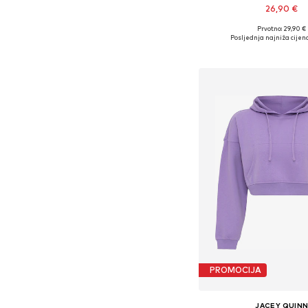
26,90 €
+
36
Prvotno: 29,90 €
Dostupno u više vel
Posljednja najniža cijena
Dodaj u košar
PROMOCIJA
JACEY QUIN