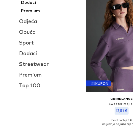
Dodaci
Premium
Odjeća
Obuća
Sport
Dodaci
Streetwear
Premium
KUPON
Top 100
GRIMELANGE
Sweater majic
12,51 €
Prvotno: 17,90 €
Dostupne veličine: XS, S
Posljednja najniža cijen
Dodaj u košar