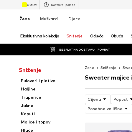
Outlet
Kontakt i pomoć
Žene
Muškarci
Djeca
Ekskluzivna kolekcija
Sniženje
Odjeća
Obuća
BESPLATNA DOSTAVA* I POVRAT
Žene
Sniženje
Swea
Sniženje
Sweater majice i
Puloveri i pletivo
Haljine
Traperice
Cijena
Popust
Jakne
Posebne veličine
Kaputi
Majice i topovi
Hlače