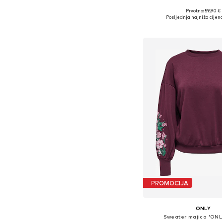
Prvotno: 59,90 €
Dostupne veličine: XS, S
Posljednja najniža cijena
Dodaj u košar
PROMOCIJA
ONLY
Sweater majica 'ONL