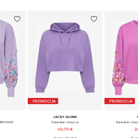
icu
Dodaj u košaricu
Dodaj 
PROMOCIJA
PROMOCIJA
JACEY QUINN
LBROOKE'
Sweater majica
Sweater maj
40,70 €
2
+
4