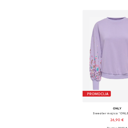
Dodaj u košar
PROMOCIJA
ONLY
Sweater majica 'ON
26,90 €
+
36