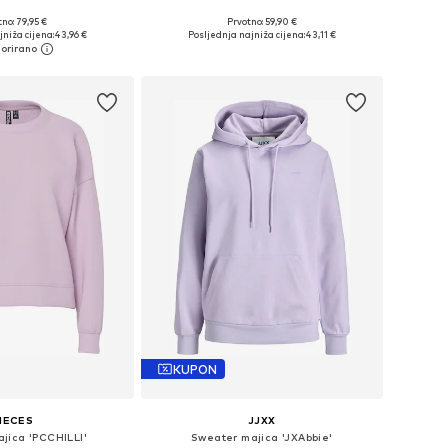
+
4
no: 79,95 €
Prvotno: 59,90 €
ičine: S, M, L, XL
Dostupne veličine: XS, S, M, L
jniža cijena:
43,96 €
Posljednja najniža cijena:
43,11 €
u košaricu
Dodaj u košaricu
KUPON
IECES
JJXX
jica 'PCCHILLI'
Sweater majica 'JXAbbie'