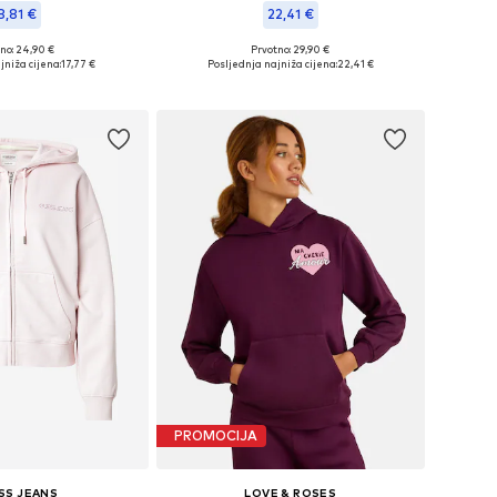
8,81 €
22,41 €
+
9
+
14
no: 24,90 €
Prvotno: 29,90 €
ine: XS, S, M, L, XL
Dostupne veličine: XS, S, M, XL
jniža cijena:
17,77 €
Posljednja najniža cijena:
22,41 €
u košaricu
Dodaj u košaricu
PROMOCIJA
SS JEANS
LOVE & ROSES