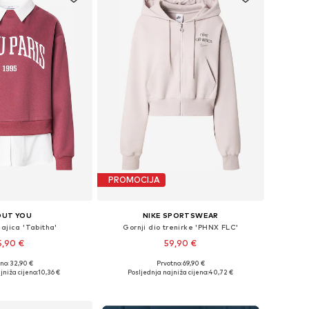
PROMOCIJA
OUT YOU
NIKE SPORTSWEAR
ajica 'Tabitha'
Gornji dio trenirke 'PHNX FLC'
5,90 €
59,90 €
no: 32,90 €
Prvotno: 69,90 €
ine: XS, S, M, L, XL
Dostupne veličine: XS, S, M, L, XL
jniža cijena:
10,36 €
Posljednja najniža cijena:
40,72 €
u košaricu
Dodaj u košaricu