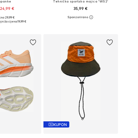
apanke
Tehnička sportska majica 'WS2'
24,99 €
35,99 €
+
6
no: 29,99 €
u više veličina
Dostupne veličine: XS, S, M, L, XL
jniža cijena:
19,99 €
u košaricu
Dodaj u košaricu
KUPON