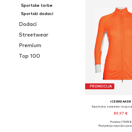
Sportske torbe
Sportski dodaci
Dodaci
Streetwear
Premium
Top 100
PROMOCIJA
ICEBREAKER
Sportska sweater majica
89,97 €
Prvotno: 179,95 €
Dostupne veličine: XS,
Posljednja najniža cijena
Dodaj u košar