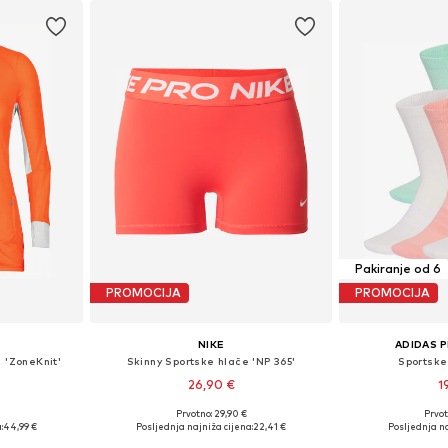
Pakiranje od 6
PROMOCIJA
PROMOCIJA
NIKE
ADIDAS 
 'ZoneKnit'
Skinny Sportske hlače 'NP 365'
Sportske
26,90 €
1
+
3
Prvotno: 29,90 €
Prvot
 S, M, L
Dostupne veličine: S, M, L, XL
Dostupno 
:
44,99 €
Posljednja najniža cijena:
22,41 €
Posljednja na
icu
Dodaj u košaricu
Dodaj 