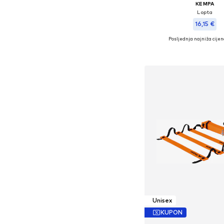
KEMPA
Lopta
16,15 €
Posljednja najniža cijen
Dostupne veličine: Einh
Dodaj u košar
Unisex
KUPON