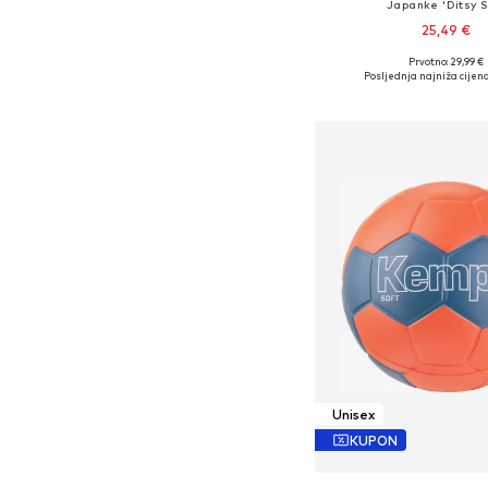
Japanke 'Ditsy S
25,49 €
Prvotno: 29,99 €
Dostupne veličine: 36, 37, 3
Posljednja najniža cijena
Dodaj u košar
Unisex
KUPON