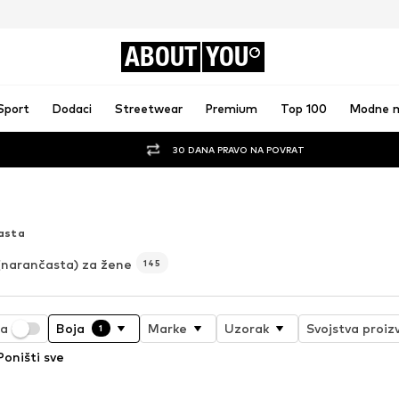
ABOUT
YOU
Sport
Dodaci
Streetwear
Premium
Top 100
Modne 
30 DANA PRAVO NA POVRAT
asta
(narančasta) za žene
145
ja
Boja
Marke
Uzorak
Svojstva proiz
1
Poništi sve