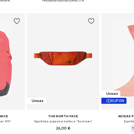
a:
9,99 €
Posljednja najniža cijena:
7,11 €
icu
Dodaj u košaricu
Dodaj 
Unisex
Unisex
KUPON
ANCE
THE NORTH FACE
ADIDAS 
r VIII'
Sportska pojasna torbica 'Sunriser'
Sport
26,00 €
1