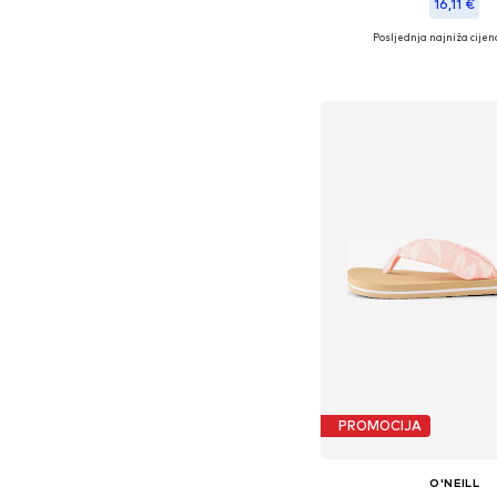
16,11 €
Posljednja najniža cijen
Dostupne veličine: 
Dodaj u košar
PROMOCIJA
O'NEILL