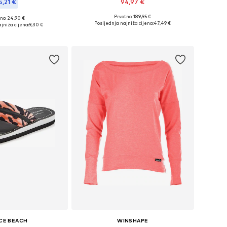
5,21 €
94,97 €
Prvotno: 189,95 €
no: 24,90 €
Dostupne veličine: XS, S, M, L, XL
ičine: XS, S, M, L
Posljednja najniža cijena:
47,49 €
jniža cijena:
9,30 €
Dodaj u košaricu
u košaricu
CE BEACH
WINSHAPE