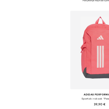
Posljednja najniža cijen
Dodaj u košar
ADIDAS PERFORM
Sportski ruksak 'Powe
39,90 €