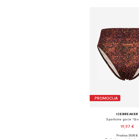
PROMOCIJA
ICEBREAKER
Sportske gaće 'Qu
19,97 €
Prvotno: 39,95 €
Dostupne veličine: XS,