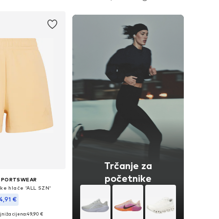
Dodaj u košaricu
Trčanje za
početnike
 SPORTSWEAR
ske hlače 'ALL SZN'
4,91 €
niža cijena:
49,90 €
 veličine: XS