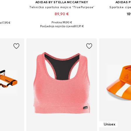
ADIDAS BY STELLA MCCARTNEY
ADIDAS 
Tehnička sportska majica 'TruePurpose'
Sportske cipe
89,90 €
18
Prvotno: 99,90 €
a:
17,95 €
Dostupne veličine: XS, S, M, L, XL
Dostupno 
eitsgröße
Posljednja najniža cijena:
80,91 €
Dodaj u košaricu
Dodaj 
icu
Unisex