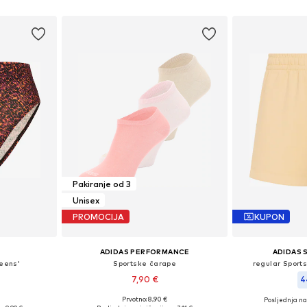
Pakiranje od 3
Unisex
PROMOCIJA
KUPON
ADIDAS PERFORMANCE
ADIDAS
eens'
Sportske čarape
regular Sport
7,90 €
4
Prvotno: 8,90 €
Posljednja naj
 S, M, XL
Dostupno u više veličina
Dostupne