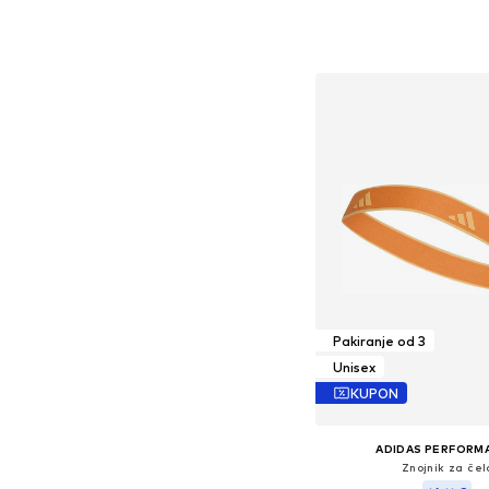
+
1
Dostupne veličine
Dodaj u košar
Pakiranje od 3
Unisex
KUPON
ADIDAS PERFORM
Znojnik za čel