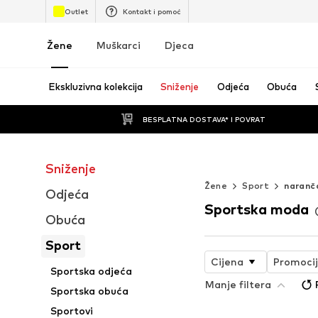
Outlet
Kontakt i pomoć
Žene
Muškarci
Djeca
Ekskluzivna kolekcija
Sniženje
Odjeća
Obuća
BESPLATNA DOSTAVA* I POVRAT
Sniženje
WORK IT
Žene
Sport
naranč
Odjeća
Sportska moda
Obuća
Sport
Cijena
Promoci
Sportska odjeća
Manje filtera
Sportska obuća
Sportovi