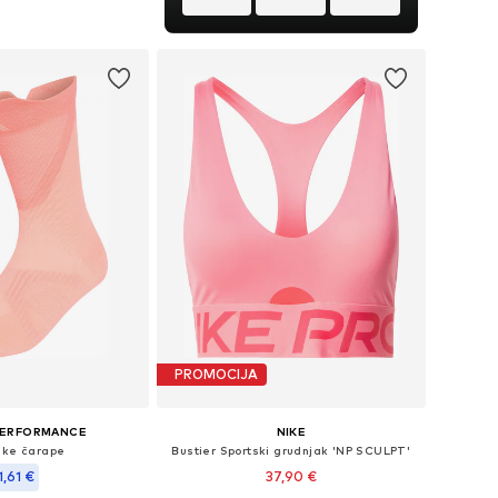
u košaricu
PROMOCIJA
PERFORMANCE
NIKE
ske čarape
Bustier Sportski grudnjak 'NP SCULPT'
1,61 €
37,90 €