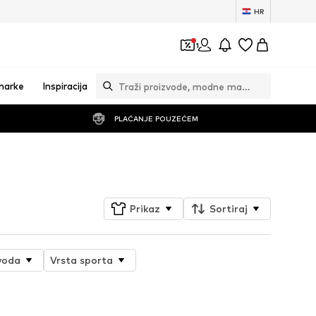
HR
1
marke
Inspiracija
PLAĆANJE POUZEĆEM
Prati
Prikaz
Sortiraj
voda
Vrsta sporta