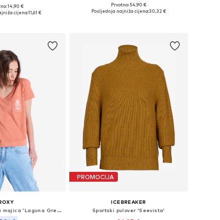
Prvotno: 54,90 €
no: 14,90 €
Dostupne veličine: XS, M, L, XL
Dostupne veličine: 37-39, 40-42, 43-45, 46-48
Posljednja najniža cijena:
30,32 €
jniža cijena:
11,61 €
Dodaj u košaricu
u košaricu
PROMOCIJA
ROXY
ICEBREAKER
Tehnička sportska majica 'Laguna Green'
Sportski pulover 'Seevista'