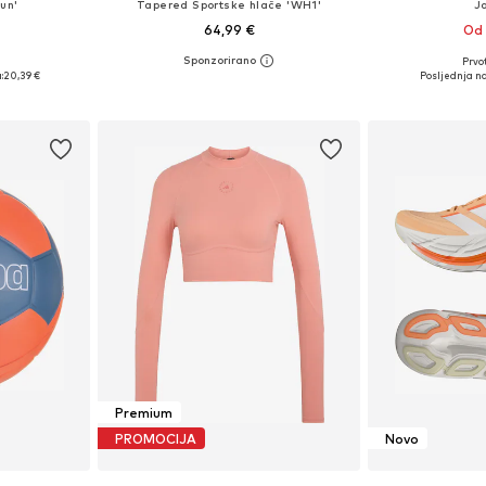
un'
Tapered Sportske hlače 'WH1'
J
64,99 €
Od 
+
6
Prvot
8, 39, 40, 41
Dostupne veličine: XS, S, M, L, XL
Dostupno 
:
20,39 €
Posljednja na
icu
Dodaj u košaricu
Dodaj 
Premium
PROMOCIJA
Novo