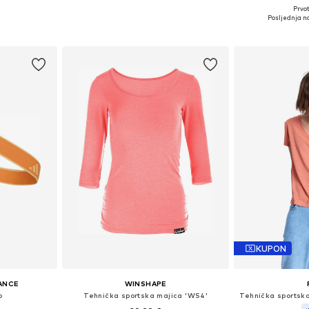
Prvot
: NS
Dostupne veličine: One Size
Posljednja na
icu
Dodaj u košaricu
Dodaj 
KUPON
ANCE
WINSHAPE
o
Tehnička sportska majica 'WS4'