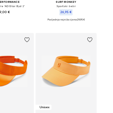
PERFORMANCE
SURF MONKEY
le 'ADIStar Byd 2'
Sportski šešir
9,00 €
26,95 €
Posljednja najniža cijena:
29,95 €
u više veličina
Dostupne veličine: 54-64
u košaricu
Dodaj u košaricu
Unisex