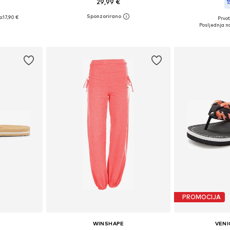
29,99 €
1
+
6
a:
17,90 €
Prvot
Dostupne veličine: XS, S, M, L, XL
56/58
Dostupne vel
Posljednja na
Dodaj u košaricu
icu
Dodaj 
PROMOCIJA
WINSHAPE
VENI