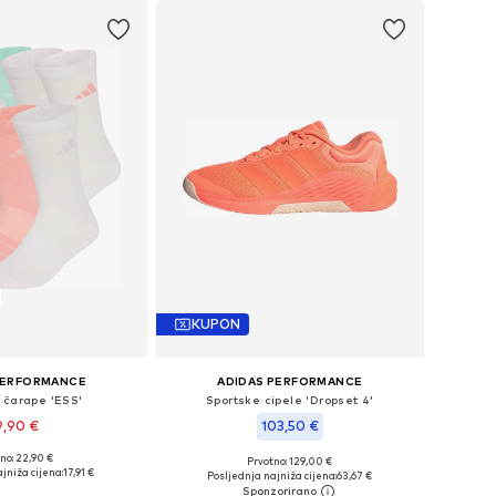
KUPON
PERFORMANCE
ADIDAS PERFORMANCE
 čarape 'ESS'
Sportske cipele 'Dropset 4'
9,90 €
103,50 €
+
1
no: 22,90 €
+
3
Prvotno: 129,00 €
u više veličina
Dostupne veličine: 4,5, 6,5, 7,5
jniža cijena:
17,91 €
Posljednja najniža cijena:
63,67 €
u košaricu