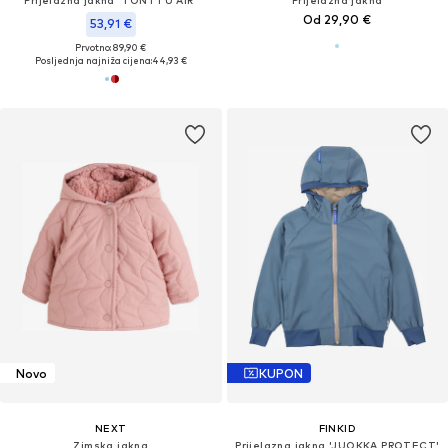
Prijelazna jakna 'TONTTU AIR'
Prijelazna jakna
Od 29,90 €
53,91 €
Prvotno: 89,90 €
Posljednja najniža cijena:
44,93 €
Novo
KUPON
NEXT
FINKID
Zimska jakna
Prijelazna jakna 'JUOKKA PROTECT'