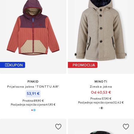
KUPON
PROMOCIJA
FINKID
MINOTI
Prijelazna jakna 'TONTTU AIR'
Zimska jakna
Od 40,53 €
53,91 €
Prvotno: 57,90 €
Prvotno: 89,90 €
Posljednja najniža cijena:
32,42 €
Posljednja najniža cijena:
41,93 €