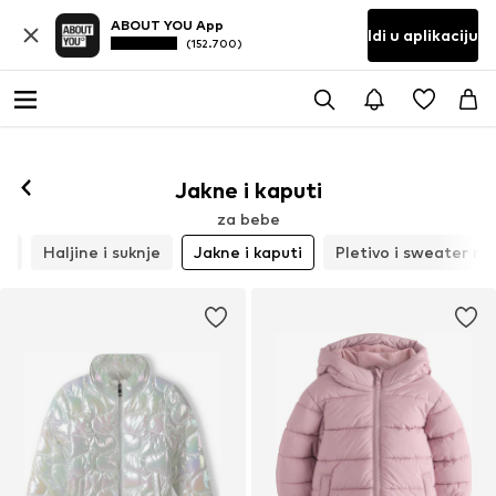
ABOUT YOU App
Idi u aplikaciju
(152.700)
Jakne i kaputi
za bebe
je
Haljine i suknje
Jakne i kaputi
Pletivo i sweater ma