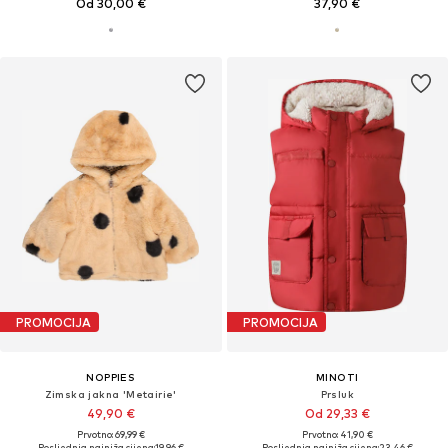
Od 30,00 €
37,90 €
PROMOCIJA
PROMOCIJA
NOPPIES
MINOTI
Zimska jakna 'Metairie'
Prsluk
49,90 €
Od 29,33 €
Prvotno: 69,99 €
Prvotno: 41,90 €
Posljednja najniža cijena:
19,96 €
Posljednja najniža cijena:
23,46 €