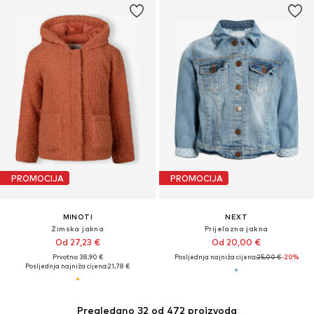
PROMOCIJA
PROMOCIJA
MINOTI
NEXT
Zimska jakna
Prijelazna jakna
Od 27,23 €
Od 20,00 €
Prvotno: 38,90 €
Posljednja najniža cijena:
25,00 €
-20%
Posljednja najniža cijena:
21,78 €
Pregledano 32 od 472 proizvoda