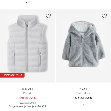
PROMOCIJA
MINOTI
NEXT
Prsluk
Flis jakna
Od 28,72 €
Od 23,00 €
Prvotno: 35,90 €
Posljednja najniža cijena:
24,41 €