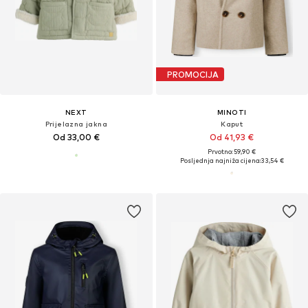
PROMOCIJA
NEXT
MINOTI
Prijelazna jakna
Kaput
Od 33,00 €
Od 41,93 €
Prvotno: 59,90 €
Posljednja najniža cijena:
33,54 €