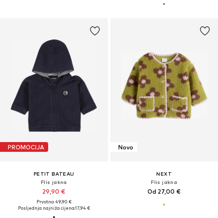
PROMOCIJA
Novo
PETIT BATEAU
NEXT
Flis jakna
Flis jakna
29,90 €
Od 27,00 €
Prvotno: 49,90 €
Posljednja najniža cijena:
17,94 €