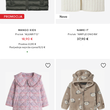
PROMOCIJA
Novo
MANGO KIDS
NAME IT
Prsluk 'ALVARITO'
Prsluk 'NMFLEONORA'
18,90 €
37,90 €
Prvotno: 22,90 €
Posljednja najniža cijena:
15,12 €