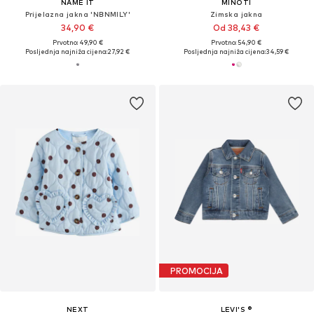
NAME IT
MINOTI
Prijelazna jakna 'NBNMILY'
Zimska jakna
34,90 €
Od 38,43 €
Prvotno: 49,90 €
Prvotno: 54,90 €
Posljednja najniža cijena:
27,92 €
Posljednja najniža cijena:
34,59 €
PROMOCIJA
NEXT
LEVI'S ®