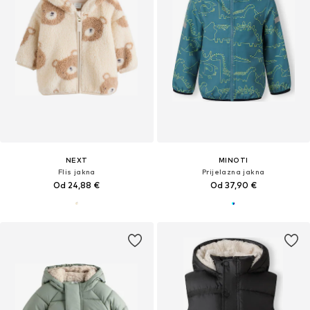
NEXT
MINOTI
Flis jakna
Prijelazna jakna
Od 24,88 €
Od 37,90 €