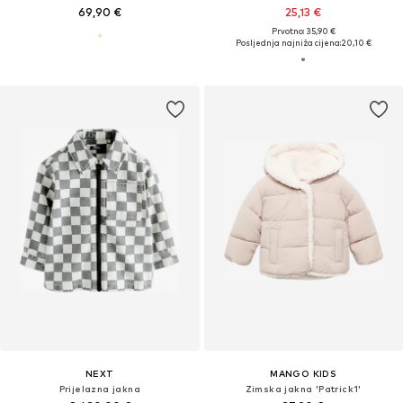
69,90 €
25,13 €
Prvotno: 35,90 €
Posljednja najniža cijena:
20,10 €
NEXT
MANGO KIDS
Prijelazna jakna
Zimska jakna 'Patrick1'