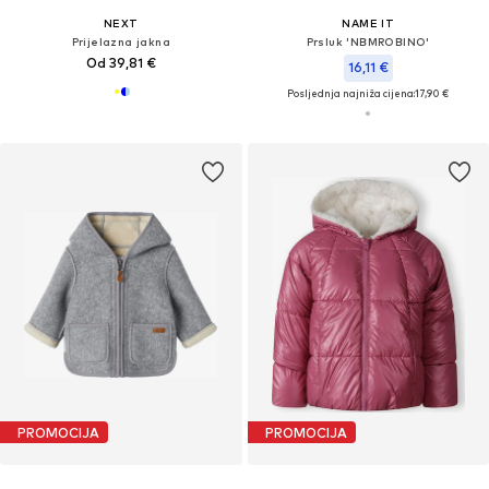
NEXT
NAME IT
Prijelazna jakna
Prsluk 'NBMROBINO'
Od 39,81 €
16,11 €
Posljednja najniža cijena:
17,90 €
PROMOCIJA
PROMOCIJA