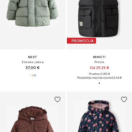
PROMOCIJA
NEXT
MINOTI
Zimska jakna
Prsluk
37,00 €
Od 29,33 €
Prvotno: 41,90 €
Posljednja najniža cijena:
23,46 €