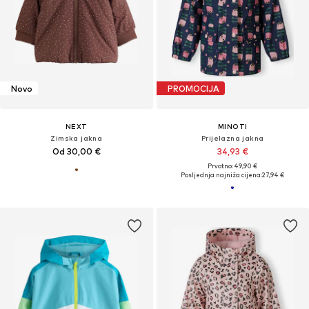
Novo
PROMOCIJA
NEXT
MINOTI
Zimska jakna
Prijelazna jakna
Od 30,00 €
34,93 €
Prvotno: 49,90 €
Posljednja najniža cijena:
27,94 €