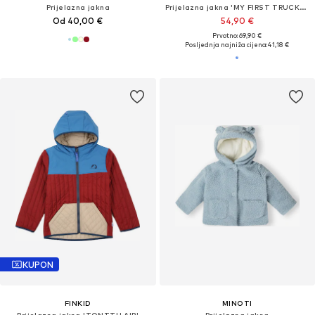
Prijelazna jakna
Prijelazna jakna 'MY FIRST TRUCKER'
Od 40,00 €
54,90 €
Prvotno: 69,90 €
Posljednja najniža cijena:
41,18 €
KUPON
FINKID
MINOTI