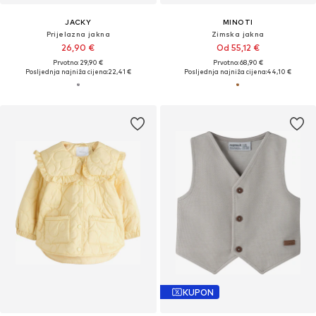
JACKY
MINOTI
Prijelazna jakna
Zimska jakna
26,90 €
Od 55,12 €
Prvotno: 29,90 €
Prvotno: 68,90 €
Posljednja najniža cijena:
22,41 €
Posljednja najniža cijena:
44,10 €
KUPON