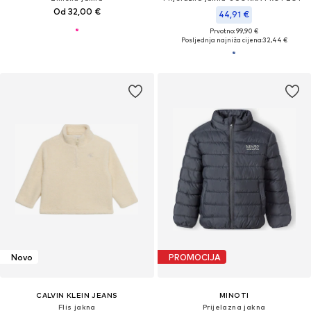
Od 32,00 €
44,91 €
Prvotno: 99,90 €
Posljednja najniža cijena:
32,44 €
Novo
PROMOCIJA
CALVIN KLEIN JEANS
MINOTI
Flis jakna
Prijelazna jakna