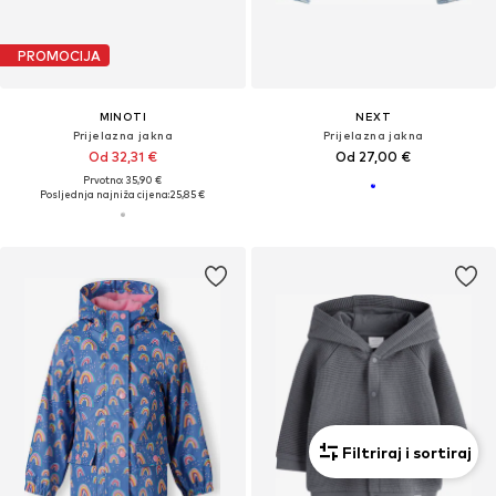
PROMOCIJA
MINOTI
NEXT
Prijelazna jakna
Prijelazna jakna
Od 32,31 €
Od 27,00 €
Prvotno: 35,90 €
Posljednja najniža cijena:
25,85 €
Filtriraj i sortiraj