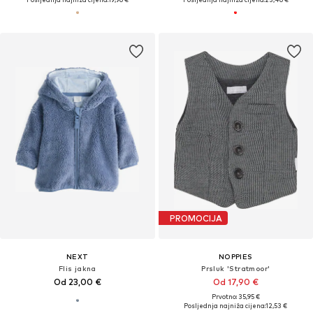
PROMOCIJA
NEXT
NOPPIES
Flis jakna
Prsluk 'Stratmoor'
Od 23,00 €
Od 17,90 €
Prvotno: 35,95 €
Posljednja najniža cijena:
12,53 €