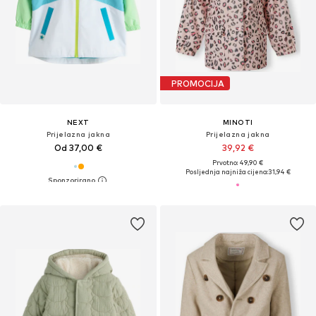
PROMOCIJA
NEXT
MINOTI
Prijelazna jakna
Prijelazna jakna
Od 37,00 €
39,92 €
Prvotno: 49,90 €
Posljednja najniža cijena:
31,94 €