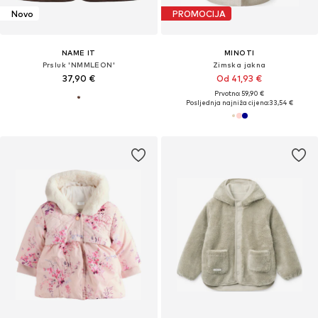
Novo
PROMOCIJA
NAME IT
MINOTI
Prsluk 'NMMLEON'
Zimska jakna
37,90 €
Od 41,93 €
Prvotno: 59,90 €
Posljednja najniža cijena:
33,54 €