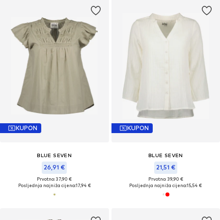
KUPON
KUPON
BLUE SEVEN
BLUE SEVEN
26,91 €
21,51 €
Prvotno: 37,90 €
Prvotno: 39,90 €
Posljednja najniža cijena:
17,94 €
Posljednja najniža cijena:
15,54 €