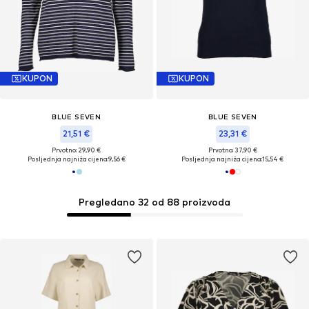
KUPON
KUPON
BLUE SEVEN
BLUE SEVEN
21,51 €
23,31 €
Prvotno: 29,90 €
Prvotno: 37,90 €
Posljednja najniža cijena:
9,56 €
Posljednja najniža cijena:
15,54 €
Pregledano 32 od 88 proizvoda