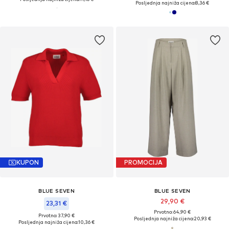
Posljednja najniža cijena:
8,36 €
KUPON
PROMOCIJA
BLUE SEVEN
BLUE SEVEN
29,90 €
23,31 €
Prvotno: 64,90 €
Prvotno: 37,90 €
Posljednja najniža cijena:
20,93 €
Posljednja najniža cijena:
10,36 €