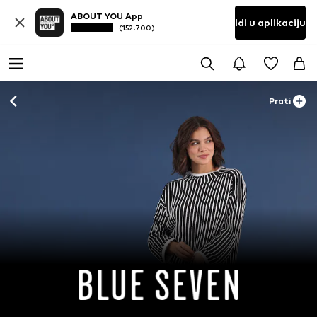
ABOUT YOU App
Idi u aplikaciju
(152.700)
Prati