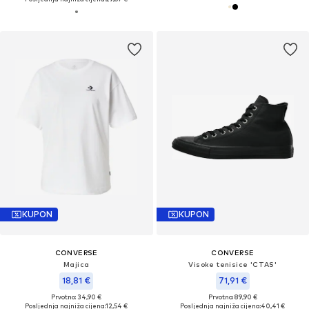
KUPON
KUPON
CONVERSE
CONVERSE
Majica
Visoke tenisice 'CTAS'
18,81 €
71,91 €
Prvotno: 34,90 €
Prvotno: 89,90 €
Posljednja najniža cijena:
12,54 €
Posljednja najniža cijena:
40,41 €