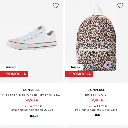
Unisex
Unisex
PROMOCIJA
PROMOCIJA
CONVERSE
CONVERSE
Niske tenisice 'Chuck Taylor All Star Classic'
Ruksak 'GO 2'
59,90 €
39,90 €
Prvotno: 69,90 €
Prvotno: 44,90 €
Posljednja najniža cijena:
45,44 €
Posljednja najniža cijena:
34,11 €
+
5