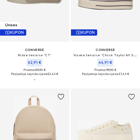
Unisex
KUPON
KUPON
CONVERSE
CONVERSE
Niske tenisice 'CT'
Visoke tenisice 'Chuck Taylor All Star'
62,91 €
44,91 €
Prvotno: 89,90 €
Prvotno: 99,90 €
Posljednja najniža cijena:
52,43 €
Posljednja najniža cijena:
37,43 €