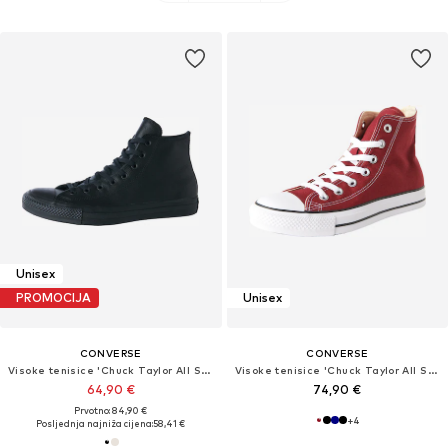
Unisex
PROMOCIJA
Unisex
CONVERSE
CONVERSE
Visoke tenisice 'Chuck Taylor All Star Leather'
Visoke tenisice 'Chuck Taylor All Star'
64,90 €
74,90 €
Prvotno: 84,90 €
+
4
Posljednja najniža cijena:
58,41 €