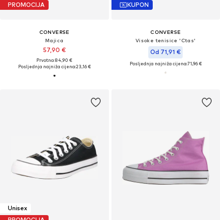
PROMOCIJA
KUPON
CONVERSE
CONVERSE
Majica
Visoke tenisice 'Ctas'
57,90 €
Od 71,91 €
Prvotno: 84,90 €
Posljednja najniža cijena:
71,96 €
Posljednja najniža cijena:
23,16 €
Unisex
PROMOCIJA