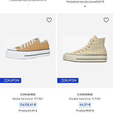
Posljednja najniža cijena:
63,67 €
KUPON
KUPON
CONVERSE
CONVERSE
Niske tenisice 'CTAS'
Visoke tenisice 'CTAS'
Od 58,41 €
44,91 €
Prvotno: 84,90 €
Prvotno: 99,90 €