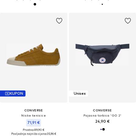
KUPON
Unisex
CONVERSE
CONVERSE
Niske tenisice
Pojasna torbica 'GO 2'
24,90 €
71,91 €
Prvotno: 89,90 €
Posljednja najniža cijena:
35,96 €