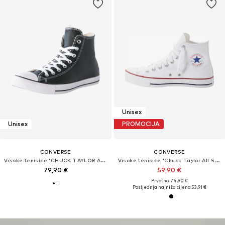
Unisex
Unisex
PROMOCIJA
CONVERSE
CONVERSE
Visoke tenisice 'CHUCK TAYLOR ALL STAR LEATHER'
Visoke tenisice 'Chuck Taylor All Star'
79,90 €
59,90 €
Prvotno: 74,90 €
Posljednja najniža cijena:
53,91 €