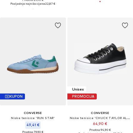
Posljednja najniža cijena:
22,87 €
Unisex
KUPON
PROMOCIJA
CONVERSE
CONVERSE
Niske tenisice 'RUN STAR'
Niske tenisice 'CHUCK TAYLOR ALL STAR LIFT PLATFORM LEATHER'
64,90 €
49,41 €
Prvotno: 94,90 €
Prvotno: 79,90 €