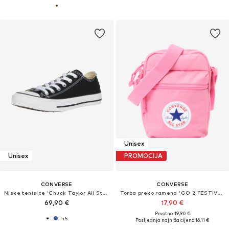
Unisex
Unisex
PROMOCIJA
CONVERSE
CONVERSE
Niske tenisice 'Chuck Taylor All Star Classic'
Torba preko ramena 'GO 2 FESTIVAL'
69,90 €
17,90 €
Prvotno: 19,90 €
+
5
Posljednja najniža cijena:
16,11 €