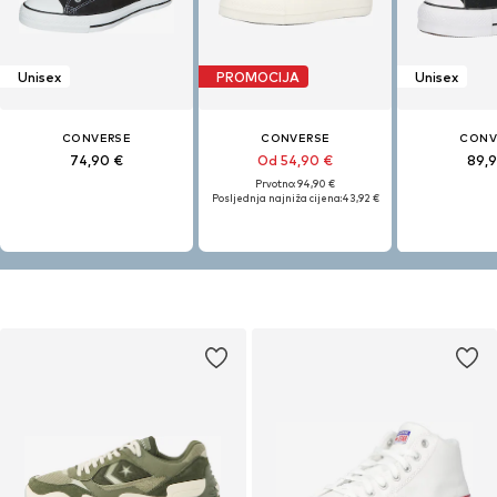
Unisex
PROMOCIJA
Unisex
CONVERSE
CONVERSE
CONV
74,90 €
Od 54,90 €
89,
Prvotno: 94,90 €
Posljednja najniža cijena:
43,92 €