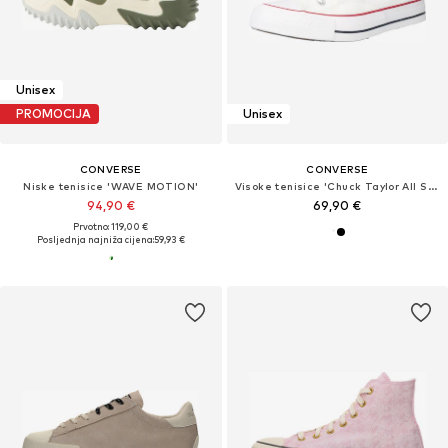
Unisex
PROMOCIJA
Unisex
CONVERSE
CONVERSE
Niske tenisice 'WAVE MOTION'
Visoke tenisice 'Chuck Taylor All Star Malden Street'
94,90 €
69,90 €
Prvotno: 119,00 €
Posljednja najniža cijena:
59,93 €