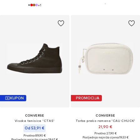
+
1
KUPON
PROMOCIJA
CONVERSE
CONVERSE
Visoke tenisice 'CTAS'
Torba preko ramena 'CAU CHUCK'
21,90 €
Od 53,91 €
Prvotno: 27,90 €
Prvotno: 89,90 €
Posljednja najniža cijena:
19,53 €
Posljednja najniža cijena:
29,67 €