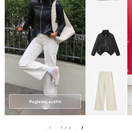
Pogledaj outfit
1
/
2