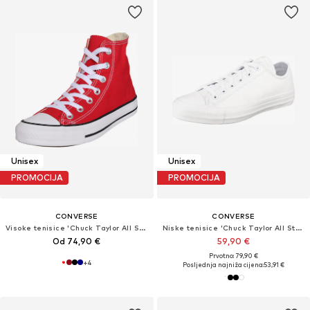
Unisex
Unisex
PROMOCIJA
PROMOCIJA
CONVERSE
CONVERSE
Visoke tenisice 'Chuck Taylor All Star'
Niske tenisice 'Chuck Taylor All Star Leather'
Od 74,90 €
59,90 €
Prvotno: 79,90 €
+
4
Posljednja najniža cijena:
53,91 €