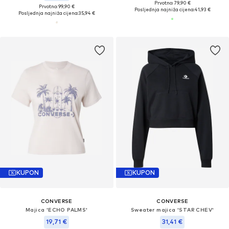
Prvotno: 79,90 €
Prvotno: 99,90 €
Posljednja najniža cijena:
41,93 €
Posljednja najniža cijena:
35,94 €
KUPON
KUPON
CONVERSE
CONVERSE
Majica 'ECHO PALMS'
Sweater majica 'STAR CHEV'
19,71 €
31,41 €