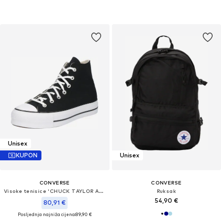
Unisex
KUPON
Unisex
CONVERSE
CONVERSE
Visoke tenisice 'CHUCK TAYLOR ALL STAR LIFT PLATFORM WIDE WIDTH'
Ruksak
54,90 €
80,91 €
Posljednja najniža cijena:
89,90 €