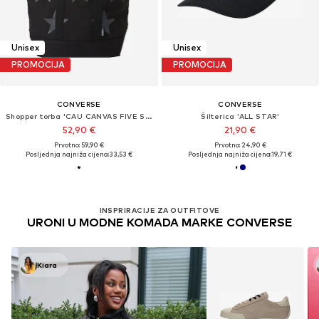
Unisex
Unisex
PROMOCIJA
PROMOCIJA
CONVERSE
CONVERSE
Shopper torba 'CAU CANVAS FIVE STAR'
Šilterica 'ALL STAR'
52,90 €
21,90 €
Prvotno: 59,90 €
Prvotno: 24,90 €
Posljednja najniža cijena:
33,53 €
Posljednja najniža cijena:
19,71 €
INSPRIRACIJE ZA OUTFITOVE
URONI U MODNE KOMADA MARKE CONVERSE
Kiara