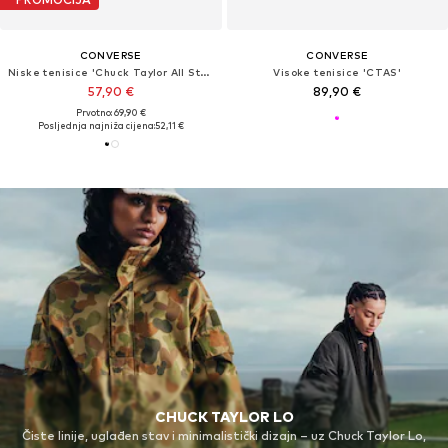
CONVERSE
CONVERSE
Niske tenisice 'Chuck Taylor All Star'
Visoke tenisice 'CTAS'
57,90 €
89,90 €
Prvotno: 69,90 €
Posljednja najniža cijena:
52,11 €
CHUCK TAYLOR LO
Čiste linije, uglađen stav i minimalistički dizajn – uz Chuck Taylor Lo,