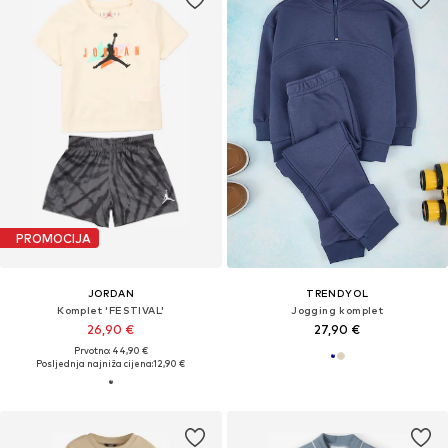
PROMOCIJA
JORDAN
TRENDYOL
Komplet 'FESTIVAL'
Jogging komplet
26,90 €
27,90 €
Prvotno: 44,90 €
Posljednja najniža cijena:
12,90 €