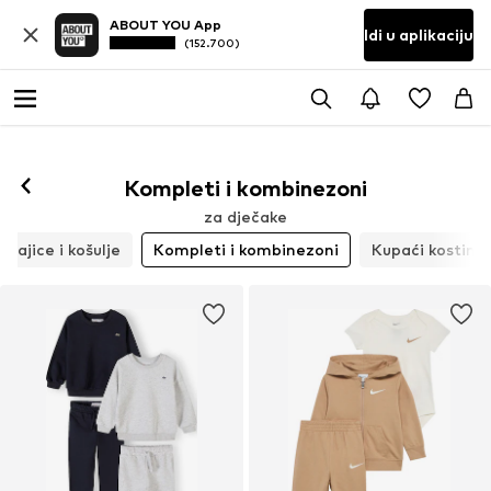
ABOUT YOU App
Idi u aplikaciju
(152.700)
Kompleti i kombinezoni
za dječake
Majice i košulje
Kompleti i kombinezoni
Kupaći kostimi