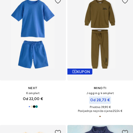
KUPON
NEXT
MINOTI
Komplet
Jogging komplet
Od 22,00 €
Od 28,73 €
Prvotno: 39,90 €
Posljednja najniža cijena:
25,54 €