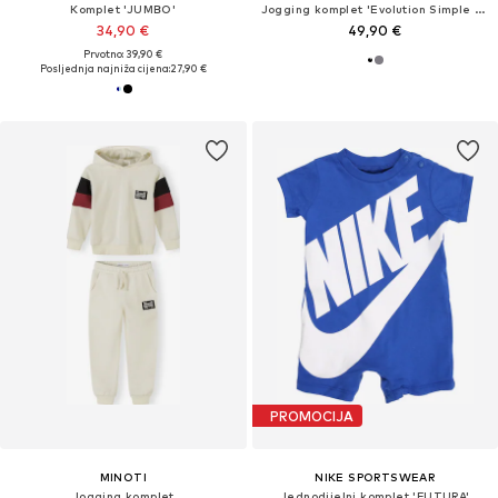
Komplet 'JUMBO'
Jogging komplet 'Evolution Simple Dome'
34,90 €
49,90 €
Prvotno: 39,90 €
Posljednja najniža cijena:
27,90 €
PROMOCIJA
MINOTI
NIKE SPORTSWEAR
Jogging komplet
Jednodijelni komplet 'FUTURA'