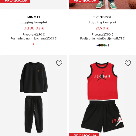
PROMOCIJA
PROMOCIJA
MINOTI
TRENDYOL
Jogging komplet
Jogging komplet
Od 30,03 €
21,90 €
Prvotno: 42,90 €
Prvotno: 27,90 €
Posljednja najniža cijena:
27,03 €
Posljednja najniža cijena:
19,71 €
+
1
PROMOCIJA