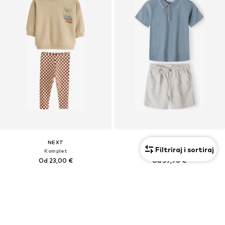
NEXT
MINOTI
Filtriraj i sortiraj
Komplet
Komplet
Od 23,00 €
Od 39,90 €