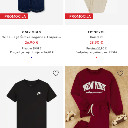
PROMOCIJA
PROMOCIJA
ONLY GIRLS
TRENDYOL
Wide Leg/ Široke nogavice Traperice 'KOGComet'
Komplet
26,90 €
23,90 €
Prvotno: 29,99 €
Prvotno: 26,90 €
Posljednja najniža cijena:
24,90 €
Posljednja najniža cijena:
21,51 €