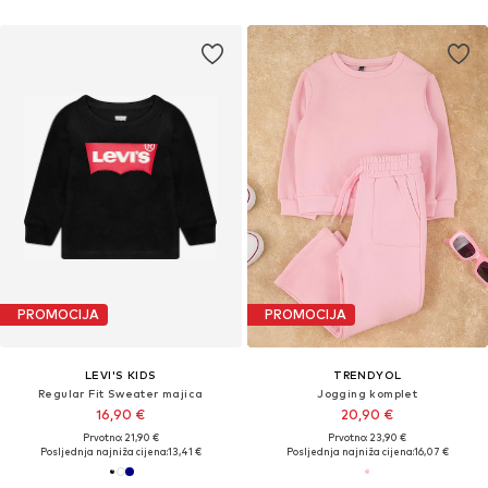
PROMOCIJA
PROMOCIJA
LEVI'S KIDS
TRENDYOL
Regular Fit Sweater majica
Jogging komplet
16,90 €
20,90 €
Prvotno: 21,90 €
Prvotno: 23,90 €
Posljednja najniža cijena:
13,41 €
Posljednja najniža cijena:
16,07 €