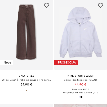
Novo
PROMOCIJA
ONLY GIRLS
NIKE SPORTSWEAR
Wide Leg/ Široke nogavice Traperice 'KOGCOMET'
Gornji dio trenirke 'CLUB'
29,90 €
44,90 €
Prvotno: 49,90 €
Posljednja najniža cijena:
31,41 €