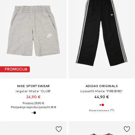
PROMOCIJA
NIKE SPORTSWEAR
ADIDAS ORIGINALS
regular Hlače 'CLUB'
Loosefit Hlače 'FIREBIRD'
24,90 €
44,90 €
Prvotno: 29,90 €
Posljednja najniža cijena:
20,18 €