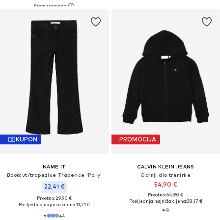
KUPON
PROMOCIJA
NAME IT
CALVIN KLEIN JEANS
Bootcut/trapezice Traperice 'Polly'
Gornji dio trenirke
54,90 €
22,41 €
Prvotno: 64,90 €
Prvotno: 29,90 €
Posljednja najniža cijena:
38,17 €
Posljednja najniža cijena:
11,21 €
+
4