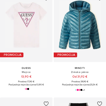
PROMOCIJA
PROMOCIJA
GUESS
MINOTI
Majica
Zimska jakna
13,90 €
Od 31,92 €
Prvotno: 17,90 €
Prvotno: 39,90 €
Posljednja najniža cijena:
13,90 €
Posljednja najniža cijena:
25,54 €
+
1