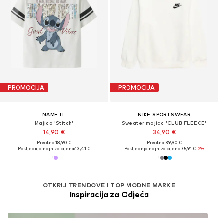
PROMOCIJA
PROMOCIJA
NAME IT
NIKE SPORTSWEAR
Majica 'Stitch'
Sweater majica 'CLUB FLEECE'
14,90 €
34,90 €
Prvotno: 18,90 €
Prvotno: 39,90 €
Posljednja najniža cijena:
13,41 €
Posljednja najniža cijena:
35,91 €
-2%
OTKRIJ TRENDOVE I TOP MODNE MARKE
Inspiracija za Odjeća