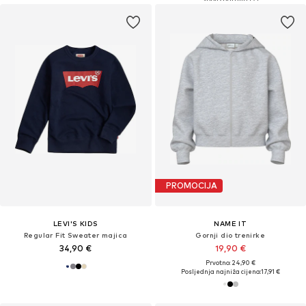
PROMOCIJA
LEVI'S KIDS
NAME IT
Regular Fit Sweater majica
Gornji dio trenirke
34,90 €
19,90 €
Prvotno: 24,90 €
Posljednja najniža cijena:
17,91 €