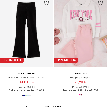
PROMOCIJA
PROMOCIJA
WE FASHION
TRENDYOL
Flared/zvonoliki kroj Tajice
Jogging komplet
Od 15,00 €
23,90 €
Prvotno: 25,00 €
Prvotno: 29,90 €
Posljednja najniža cijena:
12,00 €
Posljednja najniža cijena:
21,51 €
+
5
Pregledano 32 od 11890 proizvoda