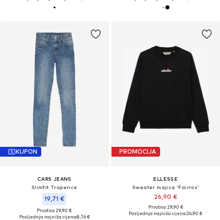
KUPON
PROMOCIJA
CARS JEANS
ELLESSE
Slimfit Traperice
Sweater majica 'Fairros'
26,90 €
19,71 €
Prvotno: 29,90 €
Prvotno: 29,90 €
Posljednja najniža cijena:
26,90 €
Posljednja najniža cijena:
8,76 €