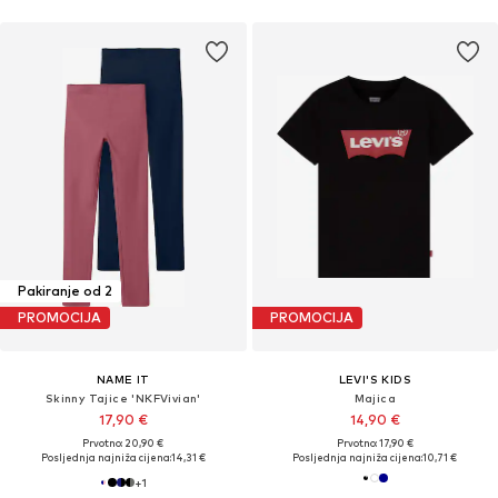
Pakiranje od 2
PROMOCIJA
PROMOCIJA
NAME IT
LEVI'S KIDS
Skinny Tajice 'NKFVivian'
Majica
17,90 €
14,90 €
Prvotno: 20,90 €
Prvotno: 17,90 €
Posljednja najniža cijena:
14,31 €
Posljednja najniža cijena:
10,71 €
+
1