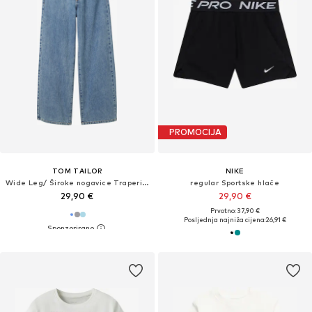
PROMOCIJA
TOM TAILOR
NIKE
Wide Leg/ Široke nogavice Traperice
regular Sportske hlače
29,90 €
29,90 €
Prvotno: 37,90 €
Posljednja najniža cijena:
26,91 €