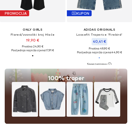
PROMOCIJA
KUPON
ONLY GIRLS
ADIDAS ORIGINALS
Flared/zvonoliki kroj Hlače
Loosefit Traperice 'Firebird'
19,90 €
40,41 €
Prvotno: 24,90 €
Prvotno: 49,90 €
Posljednja najniža cijena:
17,91 €
Posljednja najniža cijena:
44,90 €
100% traper