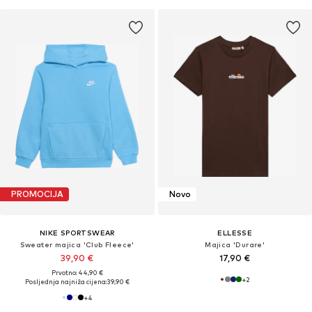
PROMOCIJA
Novo
NIKE SPORTSWEAR
ELLESSE
Sweater majica 'Club Fleece'
Majica 'Durare'
39,90 €
17,90 €
Prvotno: 44,90 €
+
2
Posljednja najniža cijena:
39,90 €
+
4