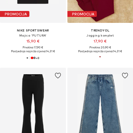
PROMOCIJA
PROMOCIJA
NIKE SPORTSWEAR
TRENDYOL
Majica 'FUTURA'
Jogging komplet
15,90 €
17,90 €
Prvotno: 17,90 €
Prvotno: 20,90 €
Posljednja najniža cijena:
14,31 €
Posljednja najniža cijena:
14,31 €
+
8