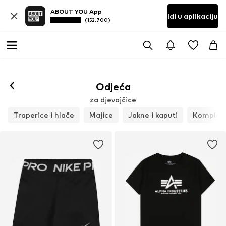
ABOUT YOU App
Idi u aplikaciju
(152.700)
Odjeća
za djevojčice
Traperice i hlače
Majice
Jakne i kaputi
Kompleti