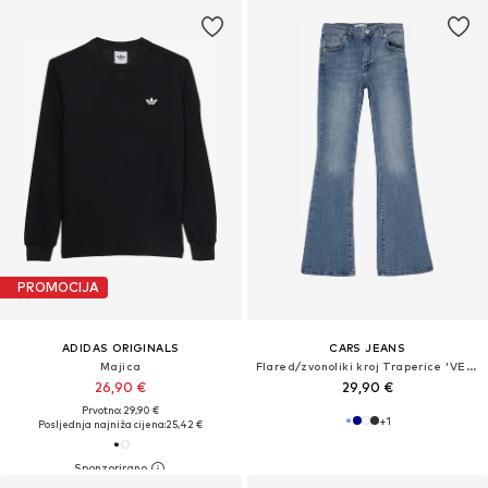
PROMOCIJA
ADIDAS ORIGINALS
CARS JEANS
Majica
Flared/zvonoliki kroj Traperice 'VERONIQUE'
26,90 €
29,90 €
Prvotno: 29,90 €
+
1
Posljednja najniža cijena:
25,42 €