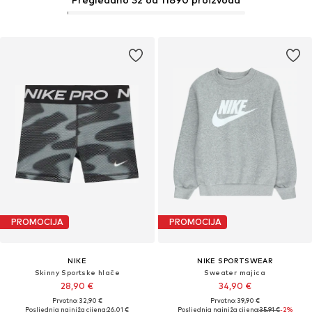
PROMOCIJA
PROMOCIJA
NIKE
NIKE SPORTSWEAR
Skinny Sportske hlače
Sweater majica
28,90 €
34,90 €
Prvotno: 32,90 €
Prvotno: 39,90 €
Posljednja najniža cijena:
26,01 €
Posljednja najniža cijena:
35,91 €
-2%