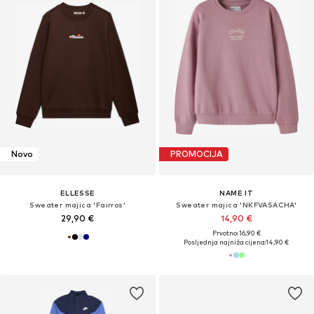
Novo
PROMOCIJA
ELLESSE
NAME IT
Sweater majica 'Fairros'
Sweater majica 'NKFVASACHA'
29,90 €
14,90 €
Prvotno: 16,90 €
Posljednja najniža cijena:
14,90 €