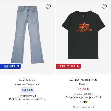
KUPON
PROMOCIJA
LEVI'S KIDS
ALPHA INDUSTRIES
regular Traperice
Majica
17,90 €
40,41 €
Prvotno: 20,00 €
Prvotno: 59,90 €
Posljednja najniža cijena:
16,11 €
Posljednja najniža cijena:
31,14 €