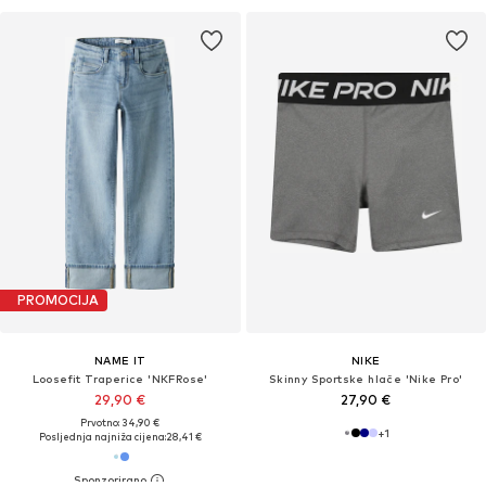
PROMOCIJA
NAME IT
NIKE
Loosefit Traperice 'NKFRose'
Skinny Sportske hlače 'Nike Pro'
29,90 €
27,90 €
Prvotno: 34,90 €
+
1
Posljednja najniža cijena:
28,41 €