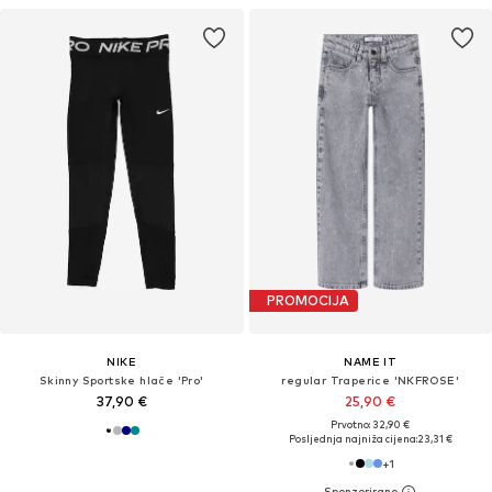
PROMOCIJA
NIKE
NAME IT
Skinny Sportske hlače 'Pro'
regular Traperice 'NKFROSE'
37,90 €
25,90 €
Prvotno: 32,90 €
Posljednja najniža cijena:
23,31 €
+
1