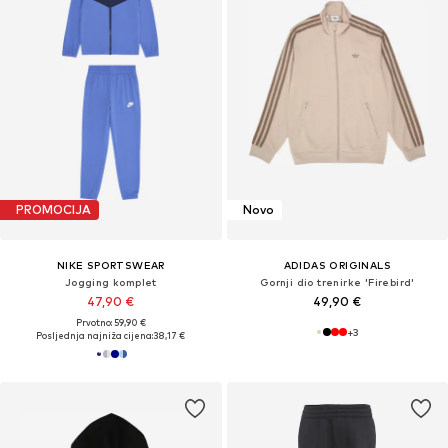
PROMOCIJA
Novo
NIKE SPORTSWEAR
ADIDAS ORIGINALS
Jogging komplet
Gornji dio trenirke 'Firebird'
47,90 €
49,90 €
Prvotno: 59,90 €
+
3
Posljednja najniža cijena:
38,17 €