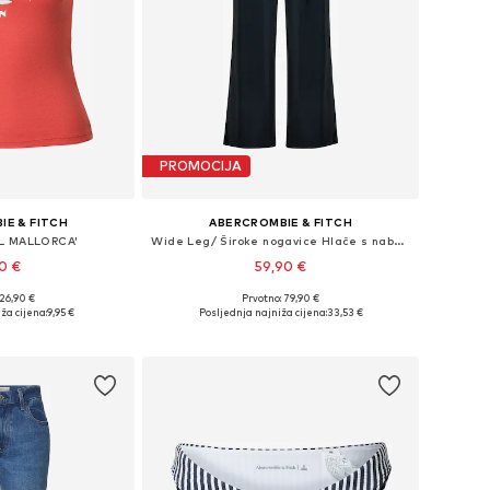
PROMOCIJA
IE & FITCH
ABERCROMBIE & FITCH
L MALLORCA'
Wide Leg/ Široke nogavice Hlače s naborima
90 €
59,90 €
 26,90 €
Prvotno: 79,90 €
ne: XS, S, M, L
Dostupne veličine: 36, 36, 38, 40, 40, 42
ža cijena:
9,95 €
Posljednja najniža cijena:
33,53 €
košaricu
Dodaj u košaricu