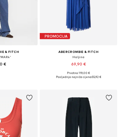
PROMOCIJA
IE & FITCH
ABERCROMBIE & FITCH
'MAR4'
Haljina
90 €
69,90 €
Prvotno: 119,00 €
: XS, S, M, L, XL
Dostupne veličine: 34, 36, 38, 40
Posljednja najniža cijena:
55,92 €
košaricu
Dodaj u košaricu