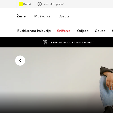
Outlet
Kontakt i pomoć
Žene
Muškarci
Djeca
Ekskluzivna kolekcija
Sniženje
Odjeća
Obuća
BESPLATNA DOSTAVA* I POVRAT