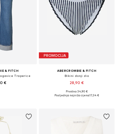
PROMOCIJA
IE & FITCH
ABERCROMBIE & FITCH
ogavice Traperice
Bikini donji dio
90 €
28,90 €
Prvotno: 34,90 €
iše veličina
Dostupne veličine: XS, S, M, XL
Posljednja najniža cijena:
17,34 €
košaricu
Dodaj u košaricu