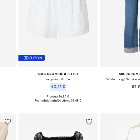
KUPON
ABERCROMBIE & FITCH
ABERCROMB
regular Hlače
Wide Leg/ Široke n
40,41 €
84,
Prvotno: 54,90 €
Dostupno u v
Dostupne veličine: 34, 36, 38, 40, 42
Posljednja najniža cijena:
33,68 €
Dodaj u 
Dodaj u košaricu