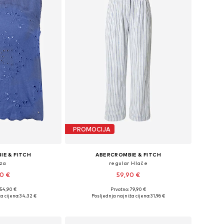
PROMOCIJA
IE & FITCH
ABERCROMBIE & FITCH
uza
regular Hlače
90 €
59,90 €
 54,90 €
Prvotno: 79,90 €
ne: S, M, L, XL
Dostupne veličine: 34, 34, 36, 36, 38, 40
a cijena:
34,32 €
Posljednja najniža cijena:
31,96 €
košaricu
Dodaj u košaricu