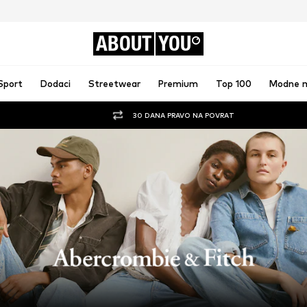
ABOUT
YOU
Sport
Dodaci
Streetwear
Premium
Top 100
Modne 
30 DANA PRAVO NA POVRAT