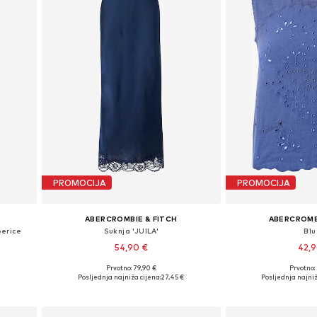
PROMOCIJA
PROMOCIJA
ABERCROMBIE & FITCH
ABERCROMB
perice
Suknja 'JUILA'
Bl
54,90 €
42,
Prvotno: 79,90 €
Prvotno:
Dostupne veličine: 34, 36, 38, 40, 42
Dostupne veliči
Posljednja najniža cijena:
27,45 €
Posljednja najniž
Dodaj u košaricu
Dodaj u 