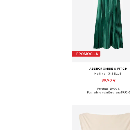
PROMOCIJA
ABERCROMBIE & FITCH
Haljina 'GISELLE'
89,90 €
Prvotno: 129,00 €
Dostupne veličine: 34, 36, 38
Posljednja najniža cijena:
59,92 €
Dodaj u košaricu