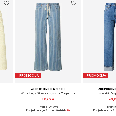
PROMOCIJA
PROMOCIJA
ABERCROMBIE & FITCH
ABERCROMB
Wide Leg/ Široke nogavice Traperice
Loosefit Tra
89,90 €
69,
Prvotno: 109,00 €
Prvotno:
 XL
Dostupno u više veličina
Dostupno u v
Posljednja najniža cijena:
94,90 €
-5%
Posljednja najniža 
Dodaj u košaricu
Dodaj u 