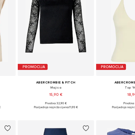
PROMOCIJA
PROMOCIJA
ABERCROMBIE & FITCH
ABERCROMB
Majica
Top '
15,90 €
18,
Prvotno: 32,90 €
Prvotno:
 XL
Dostupne veličine: XS, S, M, L
Dostupne veličine
€
Posljednja najniža cijena:
11,93 €
Posljednja najniž
Dodaj u košaricu
Dodaj u 