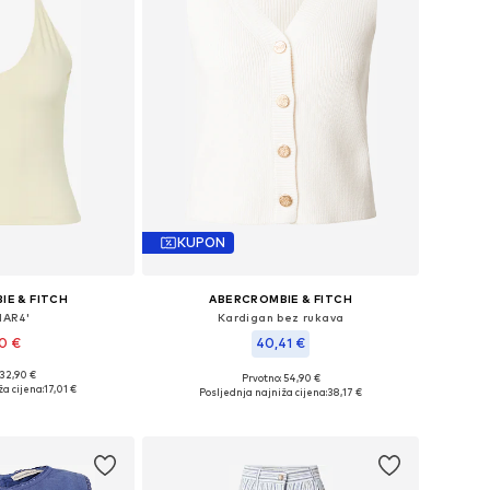
KUPON
IE & FITCH
ABERCROMBIE & FITCH
MAR4'
Kardigan bez rukava
90 €
40,41 €
 32,90 €
Prvotno: 54,90 €
: XS, S, M, L, XL
Dostupne veličine: S, L
a cijena:
17,01 €
Posljednja najniža cijena:
38,17 €
košaricu
Dodaj u košaricu