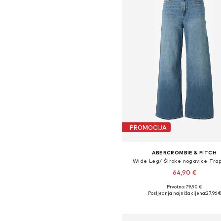
PROMOCIJA
ABERCROMBIE & FITCH
Wide Leg/ Široke nogavice Tra
64,90 €
Prvotno: 79,90 €
Dostupno u više veličina
Posljednja najniža cijena:
27,96 €
Dodaj u košaricu