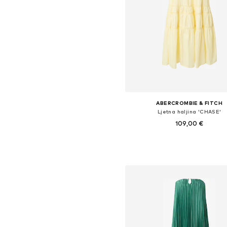
ABERCROMBIE & FITCH
Ljetna haljina 'CHASE'
109,00 €
Dostupne veličine: 34, 36, 38, 
Dodaj u košaricu