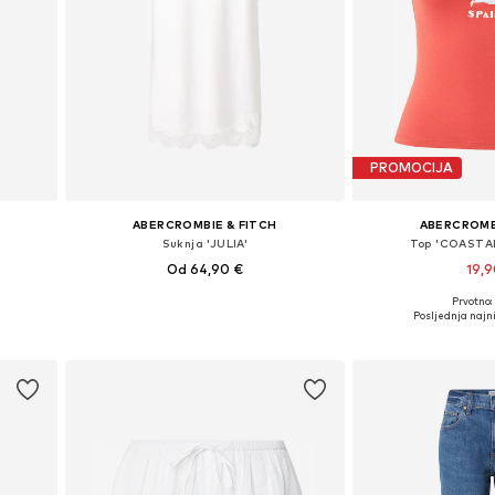
PROMOCIJA
ABERCROMBIE & FITCH
ABERCROMB
Suknja 'JULIA'
Top 'COASTA
Od 64,90 €
19,
Prvotno:
40
Dostupne veličine: 36, 38, 40
Dostupne veliči
Posljednja najni
Dodaj u košaricu
Dodaj u 