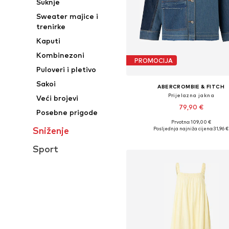
Suknje
Sweater majice i
trenirke
Kaputi
Kombinezoni
PROMOCIJA
Puloveri i pletivo
Sakoi
ABERCROMBIE & FITCH
Prijelazna jakna
Veći brojevi
79,90 €
Posebne prigode
Prvotno: 109,00 €
Dostupne veličine: XS, S, M, L,
Sniženje
Posljednja najniža cijena:
31,96 €
Dodaj u košaricu
Sport