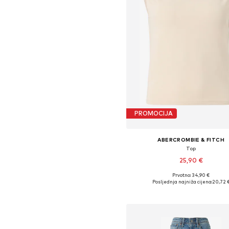
PROMOCIJA
ABERCROMBIE & FITCH
Top
25,90 €
Prvotno: 34,90 €
Dostupne veličine: XS, S, M, L,
Posljednja najniža cijena:
20,72 
Dodaj u košaricu