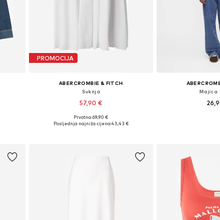
PROMOCIJA
ABERCROMBIE & FITCH
ABERCROMB
Suknja
Majica 
57,90 €
26,
Prvotno: 69,90 €
 XL
Dostupne veličine: 36, 38, 40, 42
Dostupne veličine
Posljednja najniža cijena:
43,43 €
Dodaj u košaricu
Dodaj u 