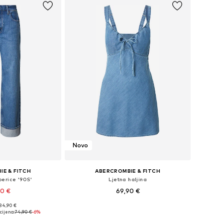
Novo
IE & FITCH
ABERCROMBIE & FITCH
perice '90S'
Ljetna haljina
90 €
69,90 €
 84,90 €
iše veličina
Dostupne veličine: 34, 36, 38, 40
cijena:
74,90 €
-6%
košaricu
Dodaj u košaricu