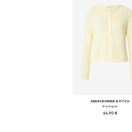
ABERCROMBIE & FITCH
Kardigan
64,90 €
Dostupne veličine: XS, S, M, L,
Dodaj u košaricu