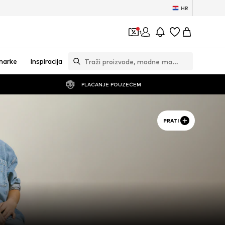
HR
1
marke
Inspiracija
PLAĆANJE POUZEĆEM
PRATI