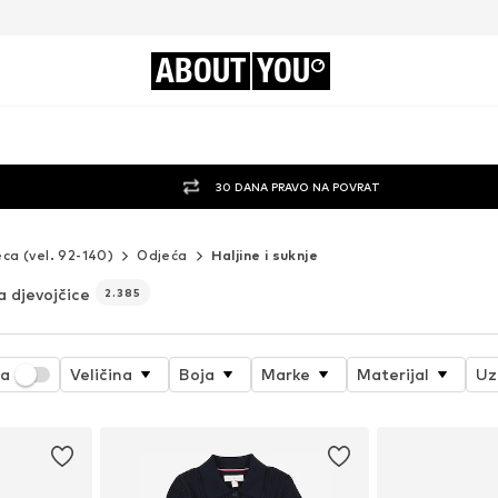
ABOUT
YOU
30 DANA PRAVO NA POVRAT
eca (vel. 92-140)
Odjeća
Haljine i suknje
a djevojčice
2.385
ja
Veličina
Boja
Marke
Materijal
Uz