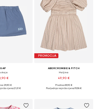
PROMOCIJA
GAP
ABERCROMBIE & FITCH
Suknja
Haljina
3,90 €
49,90 €
no: 29,90 €
Prvotno: 69,90 €
u više veličina
Dostupno u više veličina
jniža cijena:
21,51 €
Posljednja najniža cijena:
19,96 €
u košaricu
Dodaj u košaricu