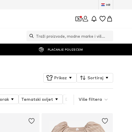
HR
1
PLAĆANJE POUZEĆEM
Prikaz
Sortiraj
orak
Tematski svijet
Detalji
Više filtera
Svojstva proizvoda