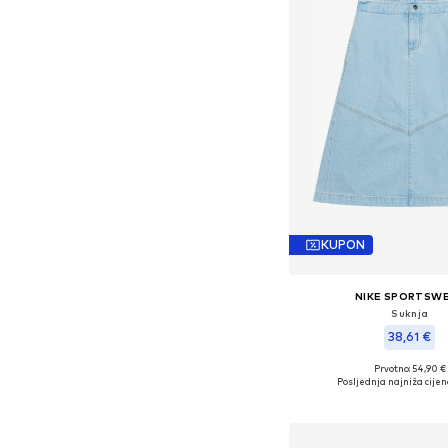
KUPON
NIKE SPORTSW
Suknja
38,61 €
Prvotno: 54,90 €
Dostupno u više vel
Posljednja najniža cijen
Dodaj u košar