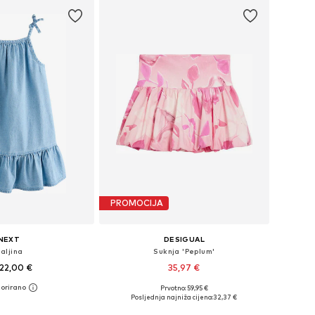
PROMOCIJA
NEXT
DESIGUAL
aljina
Suknja 'Peplum'
22,00 €
35,97 €
Prvotno: 59,95 €
u više veličina
Dostupno u više veličina
Posljednja najniža cijena:
32,37 €
u košaricu
Dodaj u košaricu