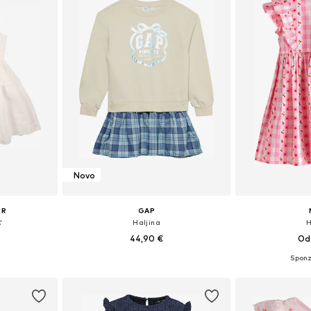
Novo
OR
GAP
'
Haljina
H
44,90 €
Od 
Dostupne veličine: 104-110, 116-122, 128-140, 152-164
Dostupno u više veličina
Dostupno 
icu
Dodaj u košaricu
Dodaj 