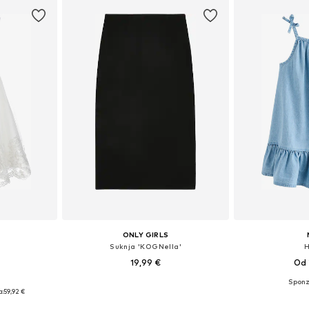
ONLY GIRLS
Suknja 'KOGNella'
H
19,99 €
Od 
ičina
Dostupne veličine: 116, 122, 140, 146, 158, 164
Dostupno 
a:
59,92 €
icu
Dodaj u košaricu
Dodaj 