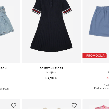
PROMOCIJA
ITCH
TOMMY HILFIGER
Haljina
84,90 €
2
Prvot
Dostupno u više veličina
Dostupno 
ičina
Posljednja na
a:
13,16 €
Dodaj u košaricu
Dodaj 
icu