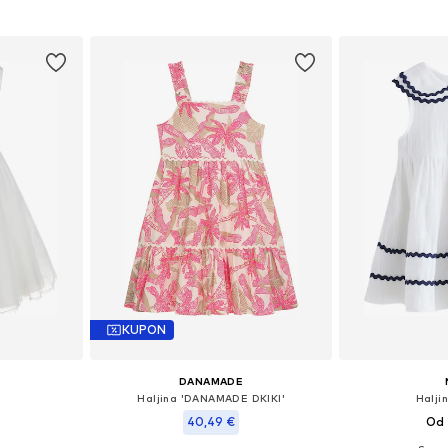
icu
Dodaj u košaricu
Dodaj 
KUPON
DANAMADE
Haljina 'DANAMADE DKIKI'
Haljin
40,49 €
Od 