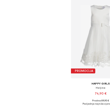
PROMOCIJA
HAPPY GIRLS
Haljina
74,90 €
Prvotno: 89,95 €
Dostupno u više vel
Posljednja najniža cijen
Dodaj u košar