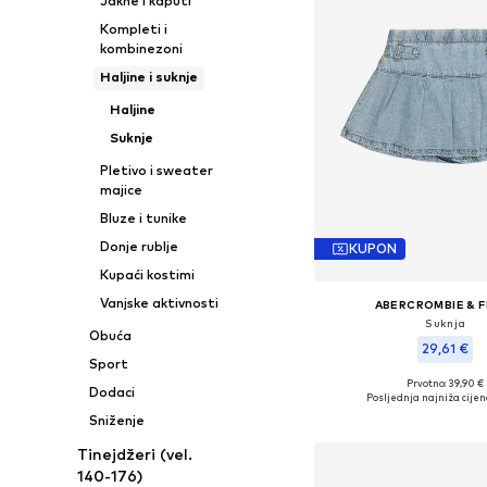
Jakne i kaputi
Kompleti i
kombinezoni
Haljine i suknje
Haljine
Suknje
Pletivo i sweater
majice
Bluze i tunike
Donje rublje
KUPON
Kupaći kostimi
Vanjske aktivnosti
ABERCROMBIE & F
Suknja
Obuća
29,61 €
Sport
Prvotno: 39,90 €
Dostupno u više vel
Dodaci
Posljednja najniža cijen
Dodaj u košar
Sniženje
Tinejdžeri (vel.
140-176)