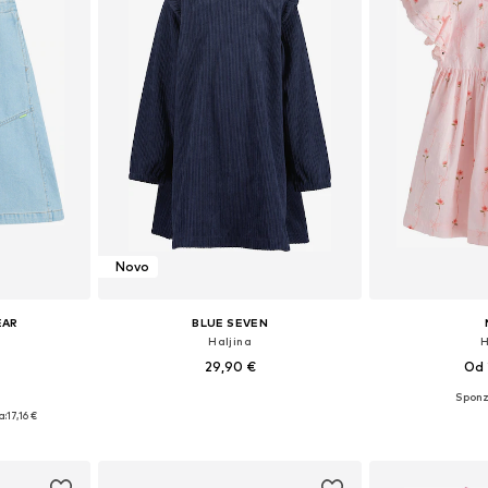
Novo
EAR
BLUE SEVEN
Haljina
H
29,90 €
Od 
Dostupno u više veličina
Dostupne veličine: 
ičina
a:
17,16 €
Dodaj u košaricu
Dodaj 
icu