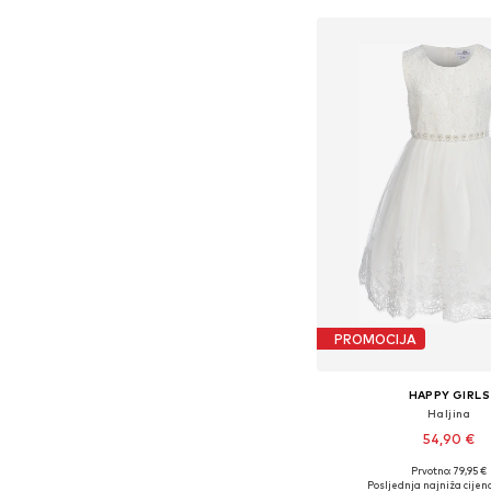
PROMOCIJA
HAPPY GIRLS
Haljina
54,90 €
Prvotno: 79,95 €
Dostupno u više vel
Posljednja najniža cijena