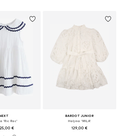
u košaricu
Dodaj u košaricu
NEXT
BARDOT JUNIOR
a 'Ric Rac'
Haljina 'MILA'
25,00 €
129,00 €