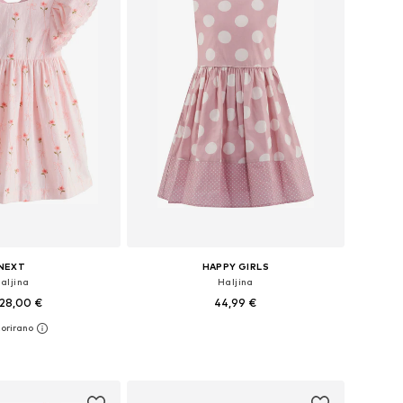
NEXT
HAPPY GIRLS
aljina
Haljina
28,00 €
44,99 €
92, 98, 110, 116, 122, 128
Dostupno u više veličina
u košaricu
Dodaj u košaricu