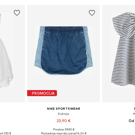
PROMOCIJA
NIKE SPORTSWEAR
Suknja
H
23,90 €
Od 
Prvotno: 39,90 €
ičina
Dostupno u više veličina
Dostupne veličine: 8
:
47,92 €
Posljednja najniža cijena:
14,34 €