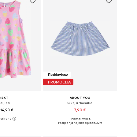
Ekskluzivno
PROMOCIJA
NEXT
ABOUT YOU
aljina
Suknja 'Rosalie'
14,93 €
7,90 €
Prvotno: 19,90 €
u više veličina
Dostupne veličine: 122-128, 134-140, 146-152
Posljednja najniža cijena:
6,32 €
u košaricu
Dodaj u košaricu