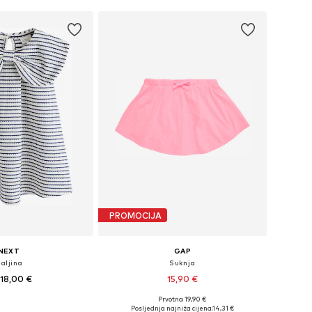
PROMOCIJA
NEXT
GAP
aljina
Suknja
18,00 €
15,90 €
Prvotno: 19,90 €
6, 98, 104, 110, 116, 122
Dostupno u više veličina
Posljednja najniža cijena:
14,31 €