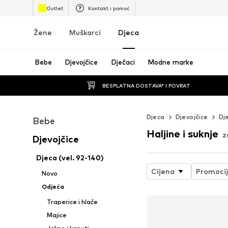
Outlet
Kontakt i pomoć
Žene
Muškarci
Djeca
Bebe
Djevojčice
Dječaci
Modne marke
BESPLATNA DOSTAVA* I POVRAT
Djeca
Djevojčice
Dj
Bebe
Haljine i suknje
z
Djevojčice
Djeca (vel. 92-140)
Cijena
Promoci
Novo
Odjeća
Traperice i hlače
Majice