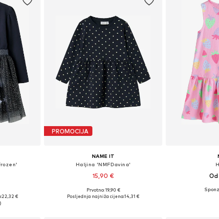
PROMOCIJA
NAME IT
Frozen'
Haljina 'NMFDavina'
H
15,90 €
Od 
Prvotno: 19,90 €
ičina
Dostupno u više veličina
Dostupno 
:
22,32 €
Posljednja najniža cijena:
14,31 €
icu
Dodaj u košaricu
Dodaj 