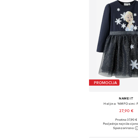
PROMOCIJA
NAME IT
Haljina 'NMFOsimi 
27,90 €
Prvotno: 37,90 €
Dostupno u više vel
Posljednja najniža cijena
Dodaj u košar