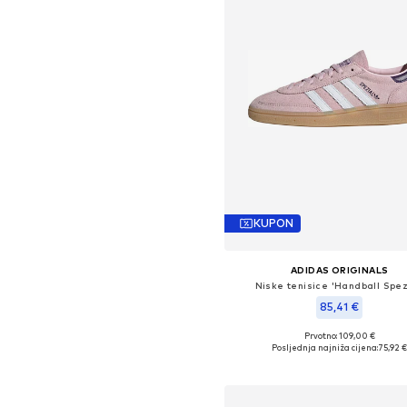
KUPON
ADIDAS ORIGINALS
Niske tenisice 'Handball Spez
85,41 €
Prvotno: 109,00 €
Dostupno u više veličina
Posljednja najniža cijena:
75,92 
Dodaj u košaricu