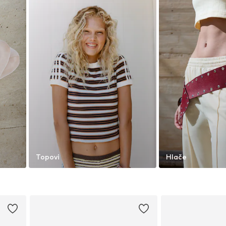
Topovi
Hlače