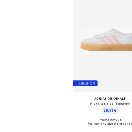
KUPON
ADIDAS ORIGINALS
Niske tenisice 'Sambae'
58,41 €
Prvotno: 109,00 €
Dostupno u više veličina
Posljednja najniža cijena:
45,43 
Dodaj u košaricu