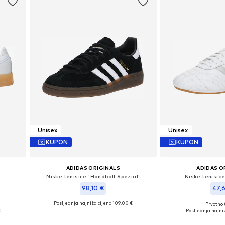
Unisex
Unisex
KUPON
KUPON
ADIDAS ORIGINALS
ADIDAS O
Niske tenisice 'Handball Spezial'
Niske tenisic
98,10 €
47,
Posljednja najniža cijena:
109,00 €
Prvotno:
Dostupno u više veličina
Dostupno u v
€
Posljednja najniž
Dodaj u košaricu
Dodaj u 