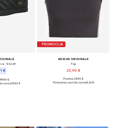
PROMOCIJA
RIGINALS
ADIDAS ORIGINALS
ice 'Stadt'
Top
91 €
20,90 €
Prvotno: 29,90 €
 99,90 €
Dostupne veličine: XXXL-4XL Kratke veličine
iše veličina
Posljednja najniža cijena:
8,36 €
a cijena:
55,92 €
Dodaj u košaricu
košaricu