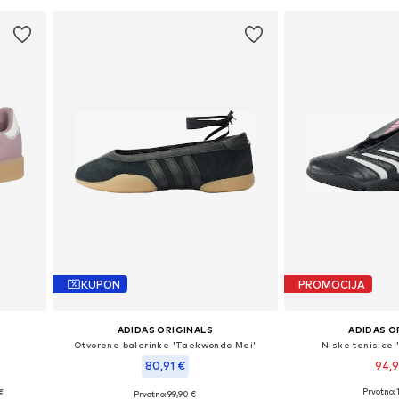
KUPON
PROMOCIJA
ADIDAS ORIGINALS
ADIDAS O
Otvorene balerinke 'Taekwondo Mei'
Niske tenisice 
80,91 €
94,
Prvotno: 
€
Prvotno: 99,90 €
Dostupno u v