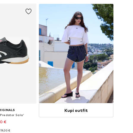
Kupi outfit
RIGINALS
'Predator Sala'
90 €
119,00 €
iše veličina