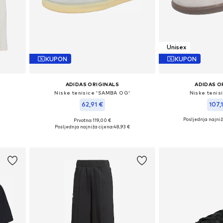
Unisex
KUPON
KUPON
ADIDAS ORIGINALS
ADIDAS O
'
Niske tenisice 'SAMBA OG'
Niske tenis
62,91 €
107,
Posljednja najniž
Prvotno: 119,00 €
Dostupno u više veličina
Dostupno u v
Posljednja najniža cijena:
48,93 €
Dodaj u košaricu
Dodaj u 