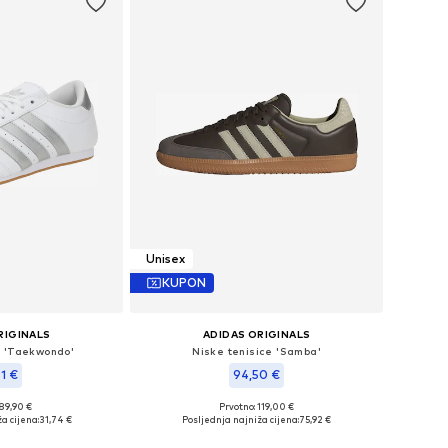
Unisex
KUPON
RIGINALS
ADIDAS ORIGINALS
e 'Taekwondo'
Niske tenisice 'Samba'
61 €
94,50 €
 89,90 €
Prvotno: 119,00 €
iše veličina
Dostupno u više veličina
a cijena:
31,74 €
Posljednja najniža cijena:
75,92 €
košaricu
Dodaj u košaricu