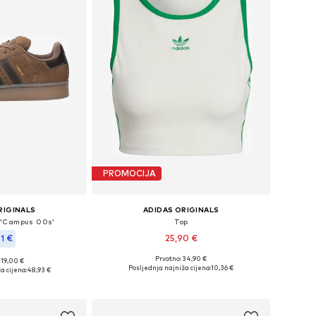
PROMOCIJA
RIGINALS
ADIDAS ORIGINALS
 'Campus 00s'
Top
91 €
25,90 €
Prvotno: 34,90 €
+
1
119,00 €
Dostupne veličine: XXXL-4XL Normalna veličina
iše veličina
Posljednja najniža cijena:
10,36 €
a cijena:
48,93 €
Dodaj u košaricu
košaricu