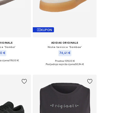
KUPON
RIGINALS
ADIDAS ORIGINALS
ice 'Samba'
Niske tenisice 'Sambae'
10 €
76,41 €
a cijena:
119,00 €
Prvotno: 109,00 €
iše veličina
Dostupno u više veličina
Posljednja najniža cijena:
50,94 €
košaricu
Dodaj u košaricu