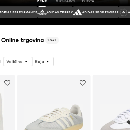
ŽENE
MUŠKARCI
DJECA
ADIDAS PERFORMANCE
ADIDAS TERREX
ADIDAS SPORTSWEAR
nline trgovina
1.545
Veličina
Boja