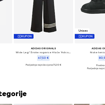
Unisex
KUPON
KUPON
ADIDAS ORIGINALS
ADIDAS O
Wide Leg/ Široke nogavice Hlače 'Adicolor Neuclassics'
Niske tenis
67,50 €
80,
Posljednja najniža cijena:
75,00 €
Prvotno:
L
Dostupne veličine: 34, 36, 38, 40
Dostupno u v
€
Posljednja najniž
Dodaj u košaricu
Dodaj u 
tegorije