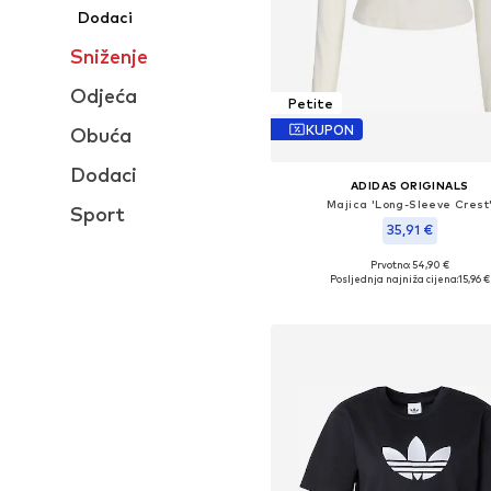
Dodaci
Sniženje
Odjeća
Petite
KUPON
Obuća
Dodaci
ADIDAS ORIGINALS
Majica 'Long-Sleeve Crest
Sport
35,91 €
Prvotno: 54,90 €
Dostupno u više veličina
Posljednja najniža cijena:
15,96 €
Dodaj u košaricu