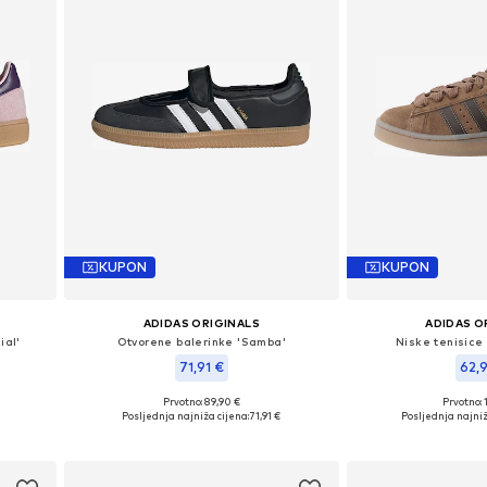
KUPON
KUPON
ADIDAS ORIGINALS
ADIDAS O
ial'
Otvorene balerinke 'Samba'
Niske tenisice
71,91 €
62,
Prvotno: 89,90 €
Prvotno: 
Dostupno u više veličina
Dostupno u v
€
Posljednja najniža cijena:
71,91 €
Posljednja najniž
Dodaj u košaricu
Dodaj u 