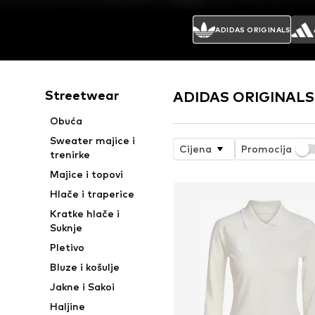
ADIDAS ORIGINALS
Streetwear
ADIDAS ORIGINALS O
Obuća
Sweater majice i
Cijena
Promocija
trenirke
Majice i topovi
Hlače i traperice
Kratke hlače i
Suknje
Pletivo
Bluze i košulje
Jakne i Sakoi
Haljine