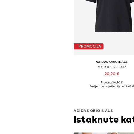
PROMOCIJA
ADIDAS ORIGINALS
Majica 'TREFOIL'
20,90 €
Prvotno: 34,90 €
Dostupne veličine: XS, S, M, 
Posljednja najniža cijena:
14,63 
Dodaj u košaricu
ADIDAS ORIGINALS
Istaknute ka