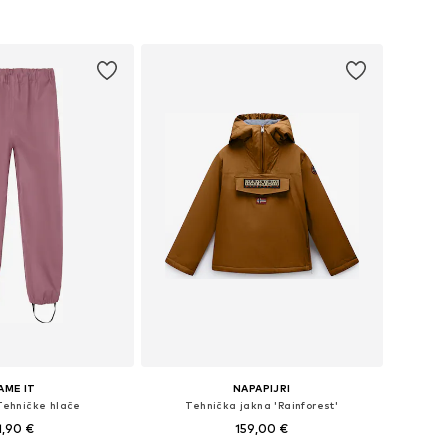
u košaricu
Dodaj u košaricu
AME IT
NAPAPIJRI
Tehničke hlače
Tehnička jakna 'Rainforest'
1,90 €
159,00 €