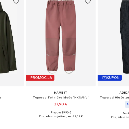
PROMOCIJA
KUPON
NAME IT
ADID
a
Tapered Tehničke hlače 'NKNAlfa'
27,90 €
4
Prvotno: 39,90 €
Prvot
ičina
Dostupno u više veličina
Dostupno 
Posljednja najniža cijena:
22,32 €
Posljednja na
icu
Dodaj u košaricu
Dodaj 