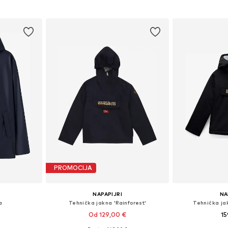
ičina
Dostupne veličine: 140, 152, 170-176
Dostupno 
icu
Dodaj u košaricu
Dodaj 
PROMOCIJA
NAPAPIJRI
NA
a
Tehnička jakna 'Rainforest'
Tehnička jak
Od 129,00 €
15