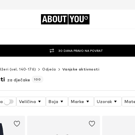
ABOUT
YOU
30 DANA PRAVO NA POVRAT
džeri (vel. 140-176)
Odjeća
Vanjske aktivnosti
ti
za dječake
100
ja
Veličina
Boja
Marke
Uzorak
Mate