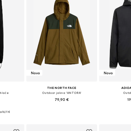
Novo
Novo
THE NORTH FACE
ADID
hlače
Outdoor jakna 'ANTORA'
Outd
79,90 €
11
ičina
Dostupno u više veličina
Dostupno 
a:
16,11 €
icu
Dodaj u košaricu
Dodaj 