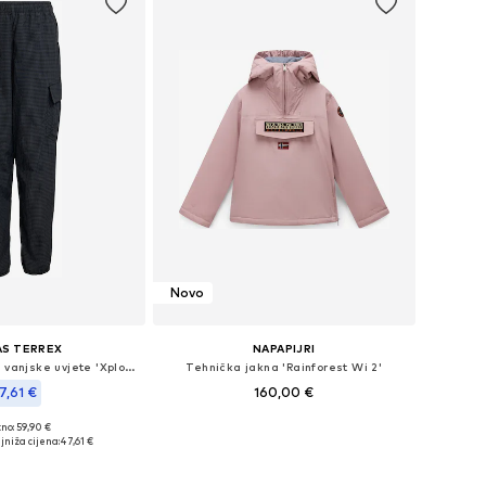
Novo
AS TERREX
NAPAPIJRI
Tapered Hlače za vanjske uvjete 'Xploric'
Tehnička jakna 'Rainforest Wi 2'
7,61 €
160,00 €
no: 59,90 €
Dostupno u više veličina
u više veličina
jniža cijena:
47,61 €
Dodaj u košaricu
u košaricu