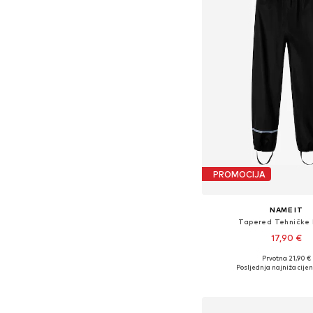
PROMOCIJA
NAME IT
Tapered Tehničke 
17,90 €
Prvotno: 21,90 €
Dostupno u više vel
Posljednja najniža cijen
Dodaj u košar