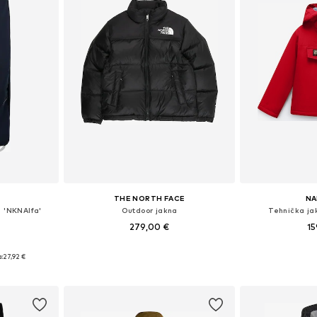
THE NORTH FACE
NA
 'NKNAlfa'
Outdoor jakna
Tehnička jak
279,00 €
15
ičina
Dostupno u više veličina
Dostupno 
:
27,92 €
icu
Dodaj u košaricu
Dodaj 