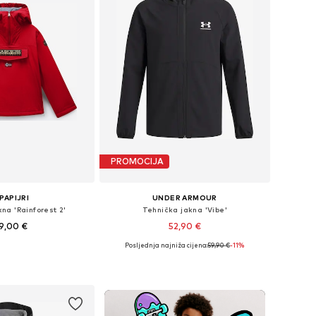
PROMOCIJA
PAPIJRI
UNDER ARMOUR
na 'Rainforest 2'
Tehnička jakna 'Vibe'
9,00 €
52,90 €
+
4
Posljednja najniža cijena:
59,90 €
-11%
u više veličina
Dostupno u više veličina
u košaricu
Dodaj u košaricu