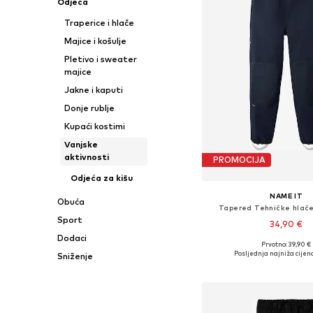
Odjeća
Traperice i hlače
Majice i košulje
Pletivo i sweater
majice
Jakne i kaputi
Donje rublje
Kupaći kostimi
Vanjske
aktivnosti
PROMOCIJA
Odjeća za kišu
NAME IT
Obuća
Tapered Tehničke hlače
Sport
34,90 €
Dodaci
Prvotno: 39,90 €
Dostupno u više vel
Posljednja najniža cijena
Sniženje
Dodaj u košar