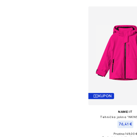
KUPON
NAME IT
Tehnička jakna 'NKN
76,41 €
+
2
Prvotno: 149,00 