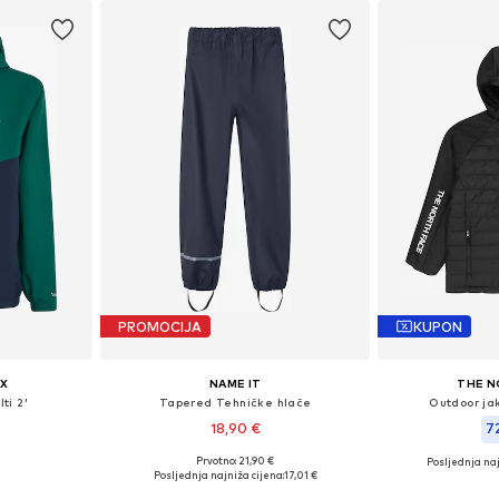
PROMOCIJA
KUPON
X
NAME IT
THE N
ti 2'
Tapered Tehničke hlače
Outdoor ja
18,90 €
7
Prvotno: 21,90 €
Posljednja naj
Dostupne veličine: 116, 128, 140, 152, 164, 176
Dostupno u više veličina
Dostupne veličine: 
Posljednja najniža cijena:
17,01 €
icu
Dodaj u košaricu