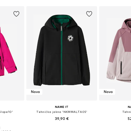
Dodaj 
Novo
Novo
NAME IT
N
Slope10'
Tehnička jakna 'NKMMALTA05'
Tehn
39,90 €
5
€
Dostupno u više veličina
Dostupno 
Dostupne veličine: 116, 140, 146, 152, 158, 164