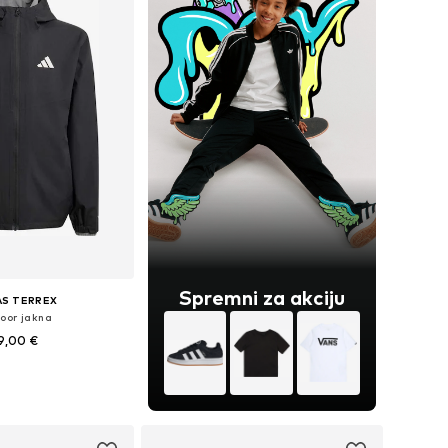
Spremni za akciju
AS TERREX
oor jakna
9,00 €
u više veličina
u košaricu