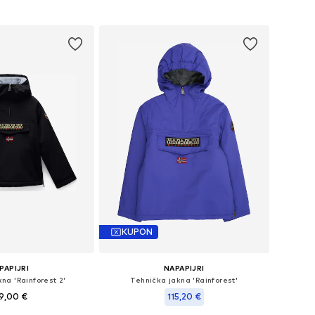
+
4
u više veličina
Dostupno u više veličina
u košaricu
Dodaj u košaricu
KUPON
PAPIJRI
NAPAPIJRI
na 'Rainforest 2'
Tehnička jakna 'Rainforest'
9,00 €
115,20 €