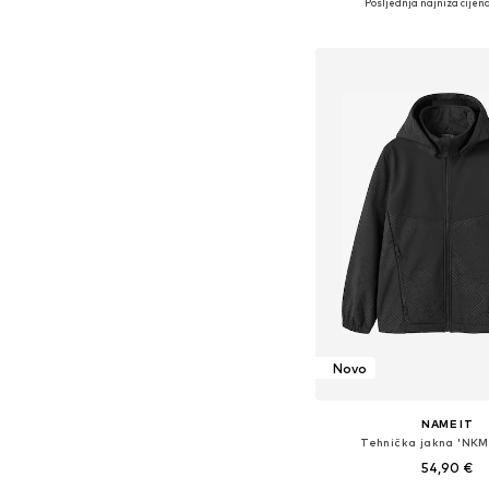
Posljednja najniža cijena
Dodaj u košar
Novo
NAME IT
Tehnička jakna 'NKM
54,90 €