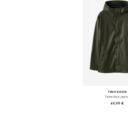
TWO SOON
Tehnička jakn
49,99 €
Dostupno u više vel
Dodaj u košar