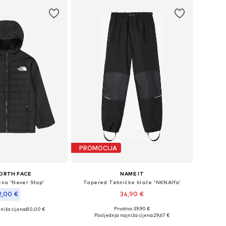
PROMOCIJA
ORTH FACE
NAME IT
kna 'Never Stop'
Tapered Tehničke hlače 'NKNAlfa'
2,00 €
34,90 €
Prvotno: 39,90 €
niža cijena:
80,00 €
Dostupno u više veličina
116-122, 155-160, 166-174
Posljednja najniža cijena:
29,67 €
Dodaj u košaricu