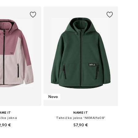
u košaricu
Novo
AME IT
NAME IT
ička jakna
Tehnička jakna 'NKMAlfa08'
2,90 €
57,90 €
u više veličina
Dostupno u više veličina