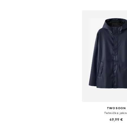
Dostupno u više vel
Dodaj u košar
TWO SOON
Tehnička jakn
49,99 €