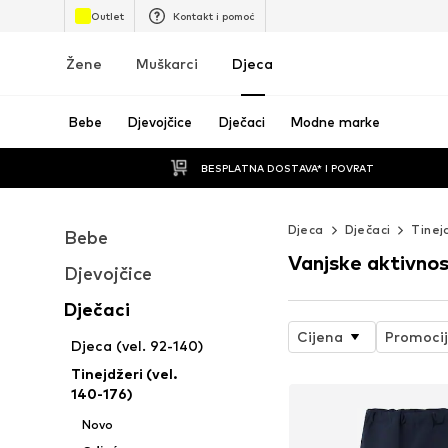
Outlet
Kontakt i pomoć
Žene
Muškarci
Djeca
Bebe
Djevojčice
Dječaci
Modne marke
BESPLATNA DOSTAVA* I POVRAT
Djeca
Dječaci
Tinej
Bebe
Vanjske aktivnos
Djevojčice
Dječaci
Cijena
Promoci
Djeca (vel. 92-140)
Tinejdžeri (vel.
140-176)
Novo