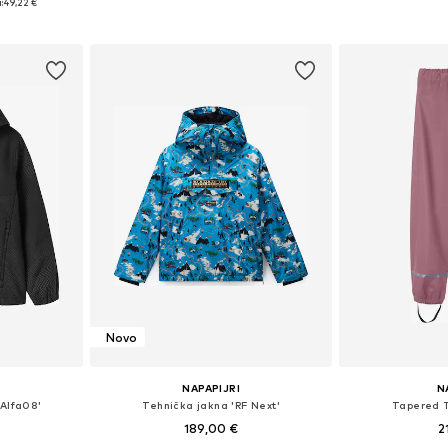
:
49,22 €
Dodaj u košaricu
Dodaj 
icu
Novo
NAPAPIJRI
N
Alfa08'
Tehnička jakna 'RF Next'
Tapered 
189,00 €
2