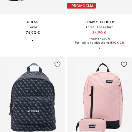
PROMOCIJA
GUESS
TOMMY HILFIGER
Torba
Torba 'Essential'
74,90 €
34,90 €
Prvotno: 49,90 €
Posljednja najniža cijena:
35,92 €
-2%