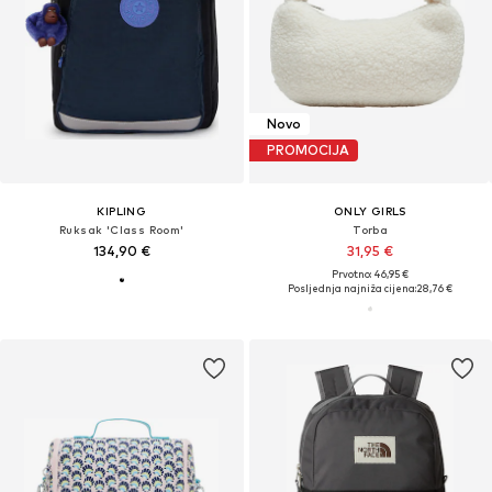
Novo
PROMOCIJA
KIPLING
ONLY GIRLS
Ruksak 'Class Room'
Torba
134,90 €
31,95 €
Prvotno: 46,95 €
Posljednja najniža cijena:
28,76 €