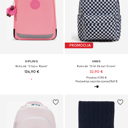
PROMOCIJA
KIPLING
VANS
Ruksak 'Class Room'
Ruksak 'Old Skool Grom'
134,90 €
32,90 €
Prvotno: 37,90 €
Posljednja najniža cijena:
29,61 €