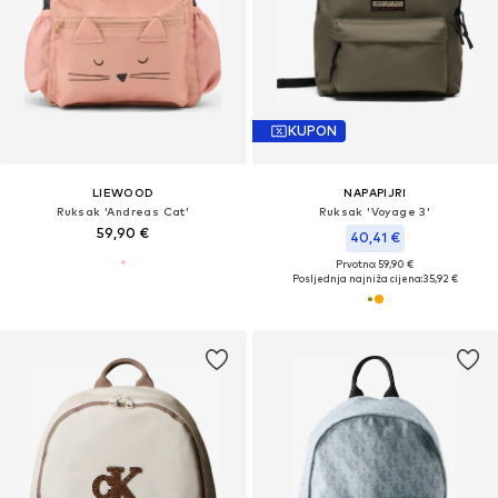
KUPON
LIEWOOD
NAPAPIJRI
Ruksak 'Andreas Cat'
Ruksak 'Voyage 3'
59,90 €
40,41 €
Prvotno: 59,90 €
Posljednja najniža cijena:
35,92 €