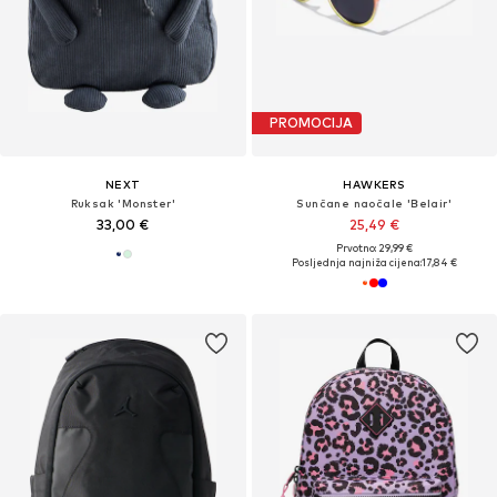
PROMOCIJA
NEXT
HAWKERS
Ruksak 'Monster'
Sunčane naočale 'Belair'
33,00 €
25,49 €
Prvotno: 29,99 €
Posljednja najniža cijena:
17,84 €