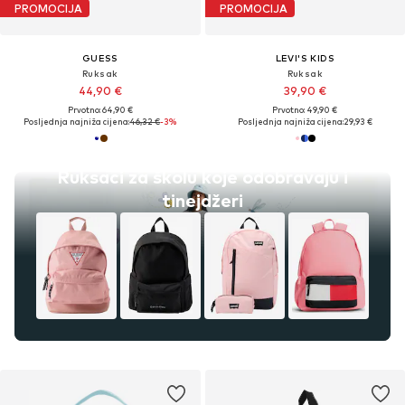
PROMOCIJA
PROMOCIJA
GUESS
LEVI'S KIDS
Ruksak
Ruksak
44,90 €
39,90 €
Prvotno: 64,90 €
Prvotno: 49,90 €
Posljednja najniža cijena:
46,32 €
-3%
Posljednja najniža cijena:
29,93 €
Ruksaci za školu koje odobravaju i
tinejdžeri