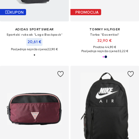
KUPON
PROMOCIJA
ADIDAS SPORTSWEAR
TOMMY HILFIGER
Sportski ruksak 'Logo Backpack'
Torba 'Essential'
32,90 €
20,61 €
Prvotno: 44,90 €
Posljednja najniža cijena:
22,90 €
Posljednja najniža cijena:
32,22 €