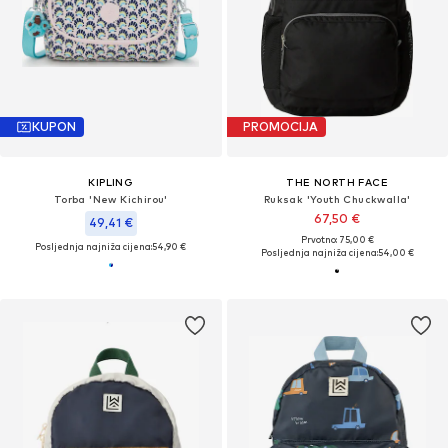
KUPON
PROMOCIJA
KIPLING
THE NORTH FACE
Torba 'New Kichirou'
Ruksak 'Youth Chuckwalla'
67,50 €
49,41 €
Prvotno: 75,00 €
Posljednja najniža cijena:
54,90 €
Posljednja najniža cijena:
54,00 €