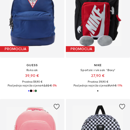
PROMOCIJA
PROMOCIJA
GUESS
NIKE
Ruksak
Sportski ruksak 'Boxy'
39,90 €
27,90 €
Prvotno: 59,90 €
Prvotno: 39,90 €
Posljednja najniža cijena:
42,32 €
-5%
Posljednja najniža cijena:
31,41 €
-11%