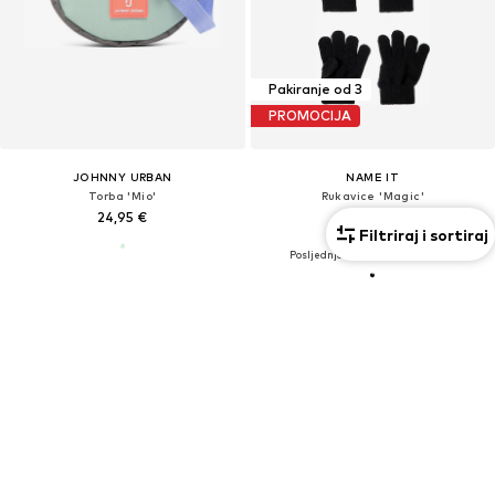
Pakiranje od 3
PROMOCIJA
JOHNNY URBAN
NAME IT
Torba 'Mio'
Rukavice 'Magic'
24,95 €
11,90 €
Filtriraj i sortiraj
Prvotno: 14,99 €
Posljednja najniža cijena:
10,49 €