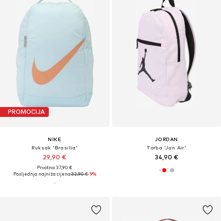
PROMOCIJA
NIKE
JORDAN
Ruksak 'Brasilia'
Torba 'Jan Air'
29,90 €
34,90 €
Prvotno: 37,90 €
Posljednja najniža cijena:
32,90 €
-9%