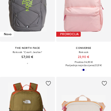
Novo
PROMOCIJA
THE NORTH FACE
CONVERSE
Ruksak 'Court Jester'
Ruksak
57,00 €
23,90 €
Prvotno: 34,90 €
Posljednja najniža cijena:
21,51 €