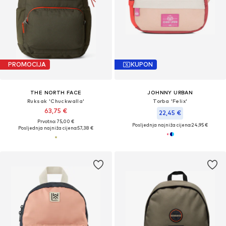
PROMOCIJA
KUPON
THE NORTH FACE
JOHNNY URBAN
Ruksak 'Chuckwalla'
Torba 'Felix'
63,75 €
22,45 €
Prvotno: 75,00 €
Posljednja najniža cijena:
24,95 €
Posljednja najniža cijena:
57,38 €