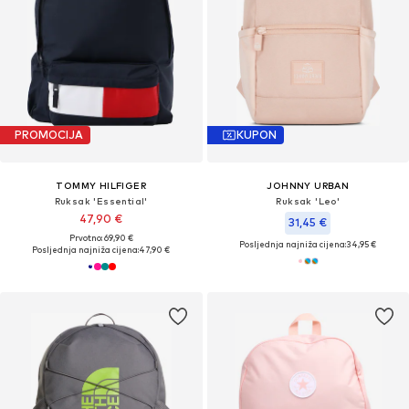
PROMOCIJA
KUPON
TOMMY HILFIGER
JOHNNY URBAN
Ruksak 'Essential'
Ruksak 'Leo'
47,90 €
31,45 €
Prvotno: 69,90 €
Posljednja najniža cijena:
34,95 €
Posljednja najniža cijena:
47,90 €