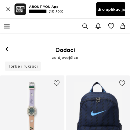
ABOUT YOU App
Idi u aplikaciju
(152.700)
Dodaci
za djevojčice
Torbe i ruksaci