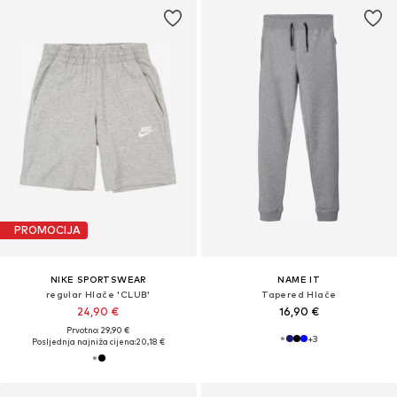
PROMOCIJA
NIKE SPORTSWEAR
NAME IT
regular Hlače 'CLUB'
Tapered Hlače
24,90 €
16,90 €
Prvotno: 29,90 €
+
3
Posljednja najniža cijena:
20,18 €