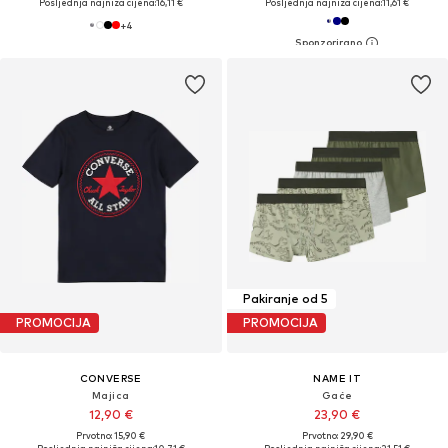
Posljednja najniža cijena:
16,11 €
Posljednja najniža cijena:
11,61 €
+
4
Pakiranje od 5
PROMOCIJA
PROMOCIJA
CONVERSE
NAME IT
Majica
Gaće
12,90 €
23,90 €
Prvotno: 15,90 €
Prvotno: 29,90 €