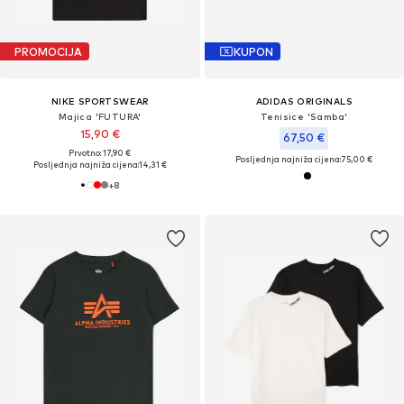
PROMOCIJA
KUPON
NIKE SPORTSWEAR
ADIDAS ORIGINALS
Majica 'FUTURA'
Tenisice 'Samba'
15,90 €
67,50 €
Prvotno: 17,90 €
Posljednja najniža cijena:
75,00 €
Posljednja najniža cijena:
14,31 €
+
8