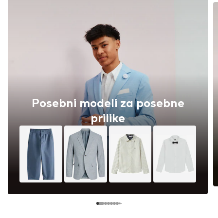
Posebni modeli za posebne
prilike