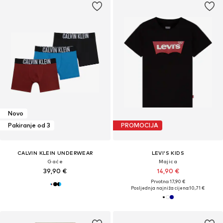
Novo
Pakiranje od 3
PROMOCIJA
CALVIN KLEIN UNDERWEAR
LEVI'S KIDS
Gaće
Majica
39,90 €
14,90 €
Prvotno: 17,90 €
Posljednja najniža cijena:
10,71 €