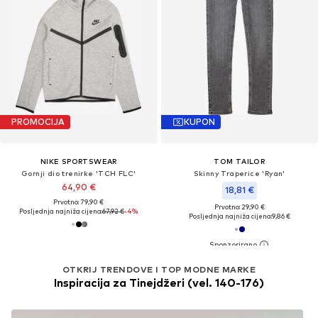
PROMOCIJA
KUPON
NIKE SPORTSWEAR
TOM TAILOR
Gornji dio trenirke 'TCH FLC'
Skinny Traperice 'Ryan'
64,90 €
18,81 €
Prvotno: 79,90 €
Prvotno: 29,90 €
Posljednja najniža cijena:
67,92 €
-4%
Posljednja najniža cijena:
9,86 €
OTKRIJ TRENDOVE I TOP MODNE MARKE
Inspiracija za Tinejdžeri (vel. 140-176)