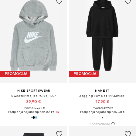
PROMOCIJA
PROMOCIJA
NIKE SPORTSWEAR
NAME IT
Sweater majica 'Club FLC'
Jogging komplet 'NKMVian'
39,90 €
27,90 €
Prvotno: 44,90 €
Prvotno: 39,90 €
Posljednja najniža cijena:
40,41 €
-1%
Posljednja najniža cijena:
25,11 €