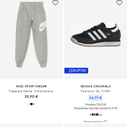
KUPON
NIKE SPORTSWEAR
ADIDAS ORIGINALS
Tapered Hlače 'Club Fleece'
Tenisice 'SL 72 RS'
39,90 €
44,91 €
Prvotno: 75,00 €
Posljednja najniža cijena:
40,41 €
+
4