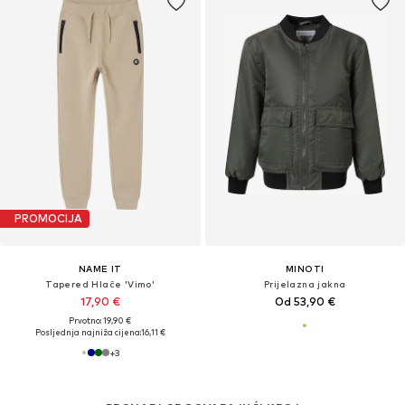
PROMOCIJA
NAME IT
MINOTI
Tapered Hlače 'Vimo'
Prijelazna jakna
17,90 €
Od 53,90 €
Prvotno: 19,90 €
Posljednja najniža cijena:
16,11 €
+
3