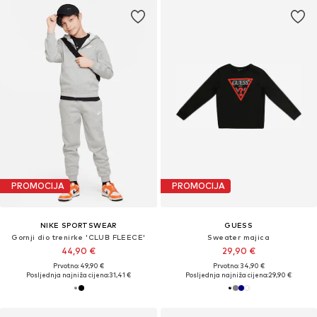
PROMOCIJA
PROMOCIJA
NIKE SPORTSWEAR
GUESS
Gornji dio trenirke 'CLUB FLEECE'
Sweater majica
44,90 €
29,90 €
Prvotno: 49,90 €
Prvotno: 34,90 €
Posljednja najniža cijena:
31,41 €
Posljednja najniža cijena:
29,90 €