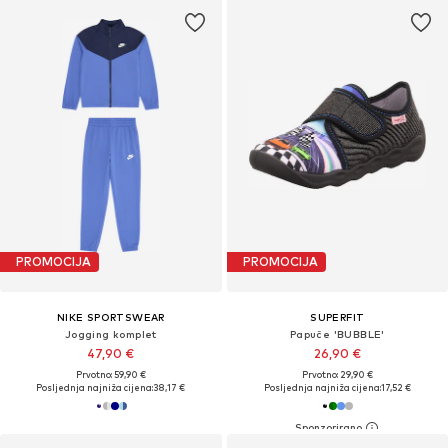
PROMOCIJA
PROMOCIJA
NIKE SPORTSWEAR
SUPERFIT
Jogging komplet
Papuče 'BUBBLE'
47,90 €
26,90 €
Prvotno: 59,90 €
Prvotno: 29,90 €
Posljednja najniža cijena:
38,17 €
Posljednja najniža cijena:
17,52 €