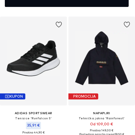
KUPON
PROMOCIJA
ADIDAS SPORTSWEAR
NAPAPIJRI
Tenisice 'Runfalcon 5'
Tehnička jakna 'Rainforest'
Od 109,00 €
35,91 €
Prvotno: 149,00 €
Prvotno: 44,90 €
Posljednja najniža cijena:
59,50 €