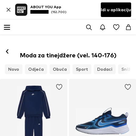
ABOUT YOU App
Idi u aplikaciju
(152.700)
Moda za tinejdžere (vel. 140-176)
Novo
Odjeća
Obuća
Sport
Dodaci
Snižen