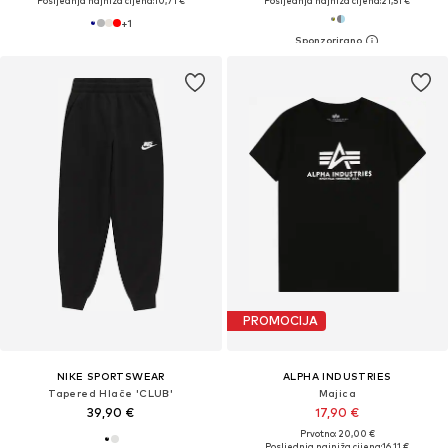
Posljednja najniža cijena:
10,71 €
Posljednja najniža cijena:
21,51 €
+
1
PROMOCIJA
NIKE SPORTSWEAR
ALPHA INDUSTRIES
Tapered Hlače 'CLUB'
Majica
39,90 €
17,90 €
Prvotno: 20,00 €
Posljednja najniža cijena:
16,11 €