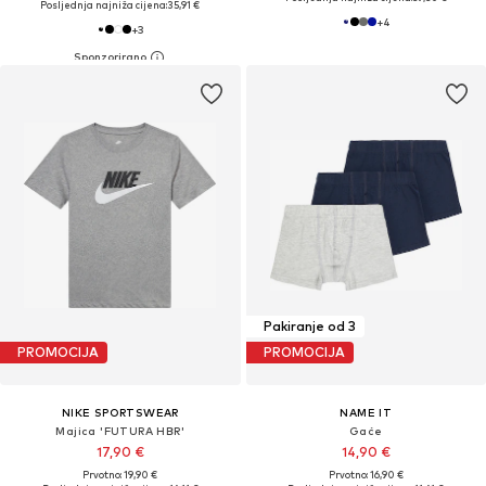
Posljednja najniža cijena:
35,91 €
+
4
+
3
Pakiranje od 3
PROMOCIJA
PROMOCIJA
NIKE SPORTSWEAR
NAME IT
Majica 'FUTURA HBR'
Gaće
17,90 €
14,90 €
Prvotno: 19,90 €
Prvotno: 16,90 €