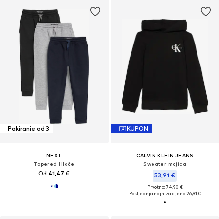
Pakiranje od 3
KUPON
NEXT
CALVIN KLEIN JEANS
Tapered Hlače
Sweater majica
Od 41,47 €
53,91 €
Prvotno: 74,90 €
Posljednja najniža cijena:
26,91 €