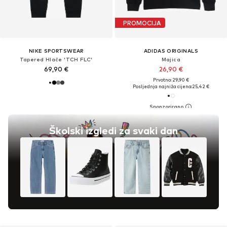
PROMOCIJA
NIKE SPORTSWEAR
ADIDAS ORIGINALS
Tapered Hlače 'TCH FLC'
Majica
69,90 €
26,90 €
Prvotno: 29,90 €
Posljednja najniža cijena:
25,42 €
Školski izgledi za svaki dan