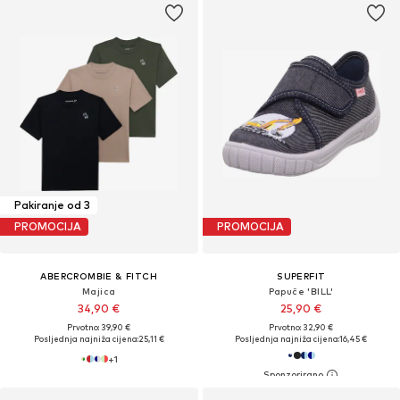
Pakiranje od 3
PROMOCIJA
PROMOCIJA
ABERCROMBIE & FITCH
SUPERFIT
Majica
Papuče 'BILL'
34,90 €
25,90 €
Prvotno: 39,90 €
Prvotno: 32,90 €
Posljednja najniža cijena:
25,11 €
Posljednja najniža cijena:
16,45 €
+
1