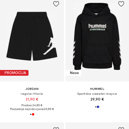
PROMOCIJA
Novo
JORDAN
HUMMEL
regular Hlače
Sportska sweater majica
21,90 €
29,90 €
Prvotno: 24,90 €
Posljednja najniža cijena:
20,90 €