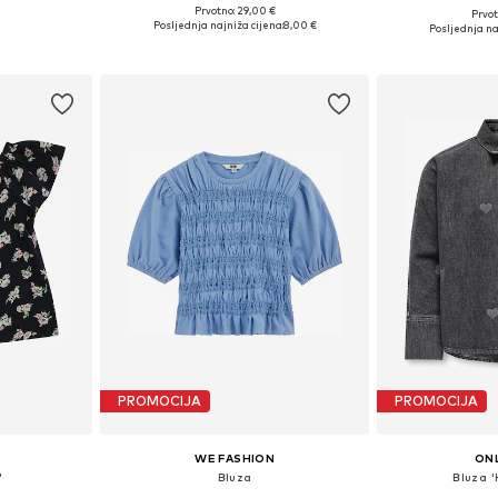
Prvotno: 29,00 €
Prvot
ičina
Dostupno u više veličina
Dostupne veličine
Posljednja najniža cijena:
8,00 €
Posljednja na
icu
Dodaj u košaricu
Dodaj 
PROMOCIJA
PROMOCIJA
WE FASHION
ONL
'
Bluza
Bluza 