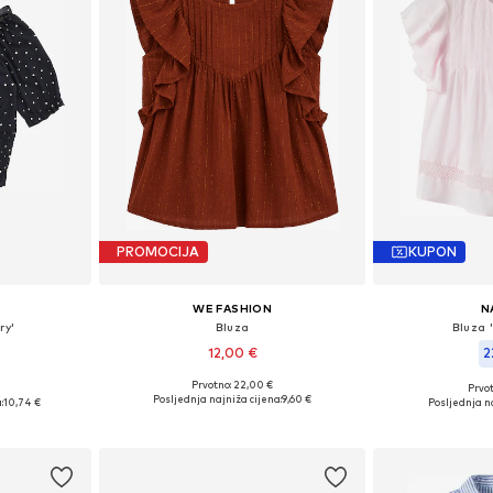
PROMOCIJA
KUPON
WE FASHION
N
ry'
Bluza
Bluza 
12,00 €
2
Prvotno: 22,00 €
Prvot
Dostupno u više veličina
Dostupne veličine: 122-128, 134-140, 158-164
Posljednja najniža cijena:
9,60 €
:
10,74 €
Posljednja na
Dodaj u košaricu
icu
Dodaj 