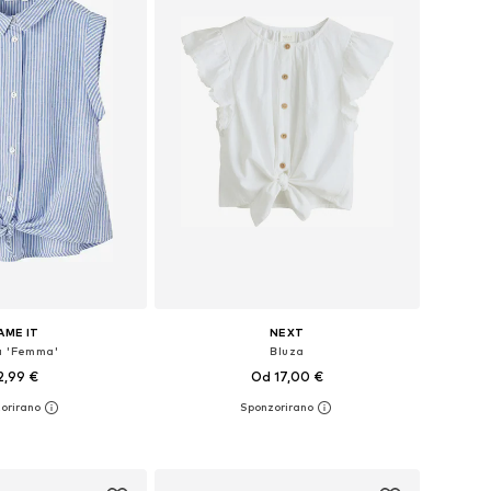
AME IT
NEXT
a 'Femma'
Bluza
2,99 €
Od 17,00 €
Dostupne veličine: 122-128, 134-140, 146-152
Dostupno u više veličina
u košaricu
Dodaj u košaricu