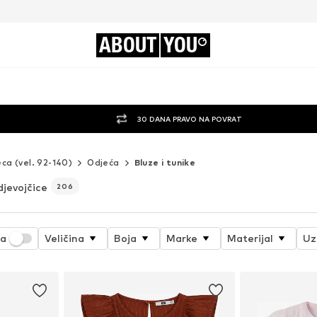
ABOUT
YOU
30 DANA PRAVO NA POVRAT
eca (vel. 92-140)
Odjeća
Bluze i tunike
djevojčice
206
ja
Veličina
Boja
Marke
Materijal
Uz