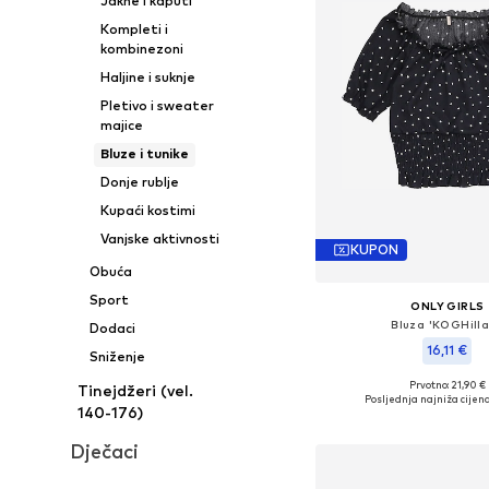
Jakne i kaputi
Kompleti i
kombinezoni
Haljine i suknje
Pletivo i sweater
majice
Bluze i tunike
Donje rublje
Kupaći kostimi
Vanjske aktivnosti
KUPON
Obuća
Sport
ONLY GIRLS
Bluza 'KOGHilla
Dodaci
16,11 €
Sniženje
Prvotno: 21,90 €
Tinejdžeri (vel.
Posljednja najniža cijena
140-176)
Dodaj u košar
Dječaci