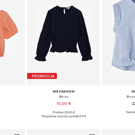
PROMOCIJA
WE FASHION
N
Bluza
Bluz
10,00 €
2
Prvotno: 25,00 €
ičina
Dostupno u više veličina
Posljednja najniža cijena:
8,00 €
icu
Dodaj u košaricu
Dodaj 