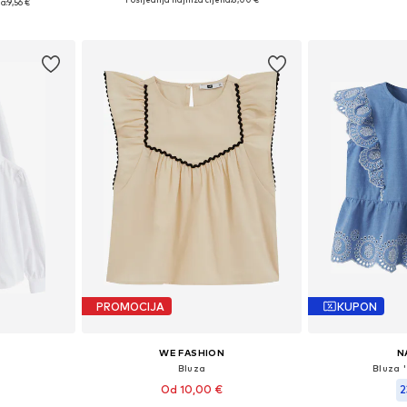
a:
9,56 €
Dodaj u košaricu
Dodaj 
icu
PROMOCIJA
KUPON
WE FASHION
N
Bluza
Bluza 
Od 10,00 €
2