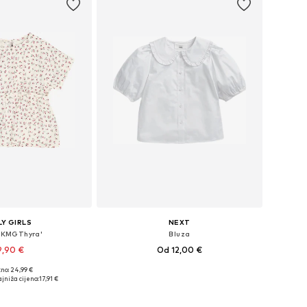
Y GIRLS
NEXT
 'KMGThyra'
Bluza
9,90 €
Od 12,00 €
no: 24,99 €
u više veličina
Dostupno u više veličina
jniža cijena:
17,91 €
u košaricu
Dodaj u košaricu