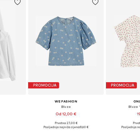
PROMOCIJA
PROMOCIJA
WE FASHION
ONL
Bluza
Bluza
Od 12,00 €
1
Prvotno: 27,00 €
Prvot
ičina
Dostupno u više veličina
Dostupno 
Posljednja najniža cijena:
9,60 €
Posljednja na
icu
Dodaj u košaricu
Dodaj 