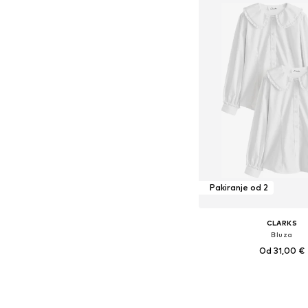
Pakiranje od 2
CLARKS
Bluza
Od 31,00 €
Dostupno u više vel
Dodaj u košar