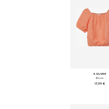
S.OLIVER
Bluza
17,99 €
Dostupno u više vel
Dodaj u košar