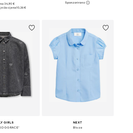
no: 34,90 €
Dostupno u više veličina
: 92, 98, 104, 110, 116
jniža cijena:
10,36 €
Dodaj u košaricu
u košaricu
Y GIRLS
NEXT
'KOGGRACE'
Bluza