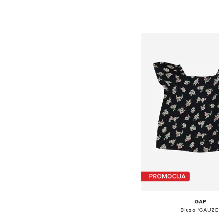
Dostupno u više vel
Dodaj u košar
PROMOCIJA
GAP
Bluza 'GAUZE