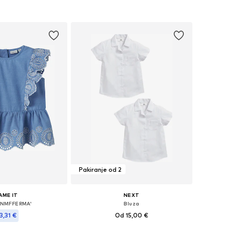
u košaricu
Dodaj u košaricu
Pakiranje od 2
AME IT
NEXT
'NMFFERMA'
Bluza
3,31 €
Od 15,00 €