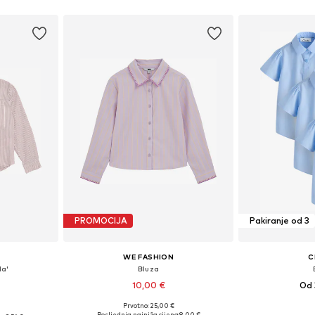
PROMOCIJA
Pakiranje od 3
WE FASHION
C
la'
Bluza
10,00 €
Od 
Prvotno: 25,00 €
Dostupno u više veličina
Dostupno 
ičina
Posljednja najniža cijena:
8,00 €