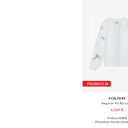
PROMOCIJA
SCALPERS
Regular Fit Bluza
42,59 €
Prvotno: 55,99 €
Dostupno u više vel
Posljednja najniža cijena
Dodaj u košar