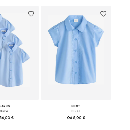
LARKS
NEXT
Bluza
Bluza
36,00 €
Od 8,00 €
u više veličina
Dostupno u više veličina