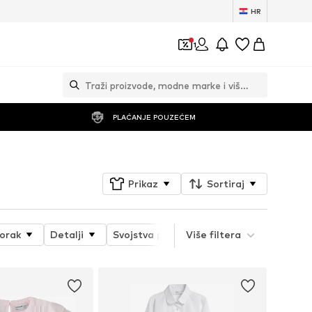
HR
1
PLAĆANJE POUZEĆEM
Prikaz
Sortiraj
orak
Detalji
Svojstva proizvoda
Više filtera
Dužina
Du