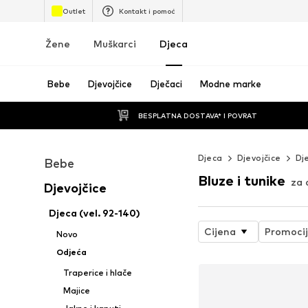
Outlet
Kontakt i pomoć
Žene
Muškarci
Djeca
Bebe
Djevojčice
Dječaci
Modne marke
BESPLATNA DOSTAVA* I POVRAT
Djeca
Djevojčice
Dj
Bebe
Bluze i tunike
za 
Djevojčice
Djeca (vel. 92-140)
Cijena
Promoci
Novo
Odjeća
Traperice i hlače
Majice