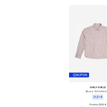
KUPON
ONLY GIRLS
Bluza 'KOGSmil
21,51 €
Prvotno: 29,90 €
Dostupno u više vel