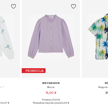
PROMOCIJA
WE FASHION
K
 ' '
Bluza
Regular
15,00 €
2
Prvotno: 27,00 €
ičina
Dostupno u više veličina
Dostupne veličin
:
34,07 €
Posljednja najniža cijena:
12,00 €
icu
Dodaj u košaricu
Dodaj 