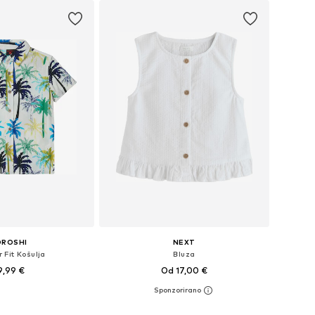
OROSHI
NEXT
 Fit Košulja
Bluza
9,99 €
Od 17,00 €
e: 104, 116, 128, 140
Dostupno u više veličina
u košaricu
Dodaj u košaricu