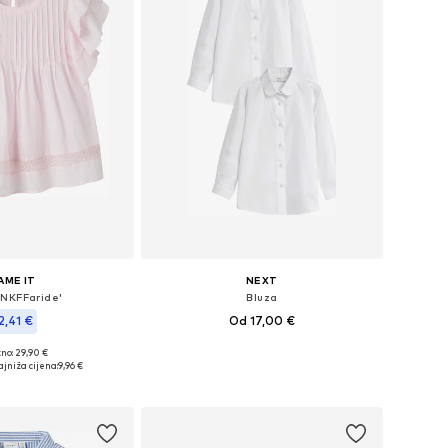
AME IT
NEXT
'NKFFaride'
Bluza
2,41 €
Od 17,00 €
no: 29,90 €
Dostupno u više veličina
Dostupne veličine: 116, 134-140, 146-152, 158-164
jniža cijena:
9,96 €
Dodaj u košaricu
u košaricu