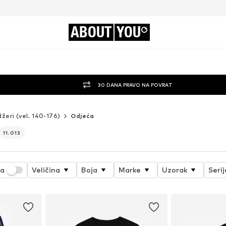
ABOUT
YOU
30 DANA PRAVO NA POVRAT
džeri (vel. 140-176)
Odjeća
11.013
ja
Veličina
Boja
Marke
Uzorak
Seri