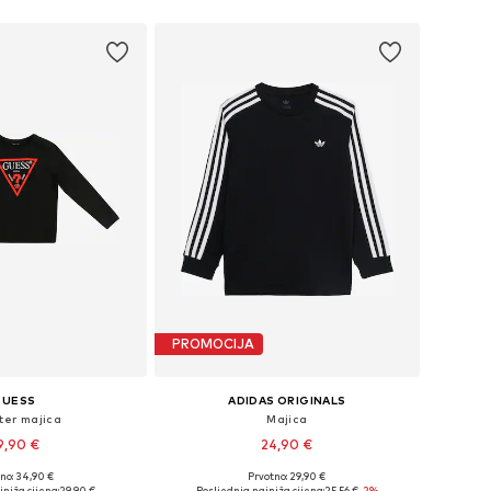
PROMOCIJA
GUESS
ADIDAS ORIGINALS
er majica
Majica
9,90 €
24,90 €
no: 34,90 €
Prvotno: 29,90 €
u više veličina
Dostupne veličine: 128, 140, 152, 164, 170, 176
jniža cijena:
29,90 €
Posljednja najniža cijena:
25,56 €
-2%