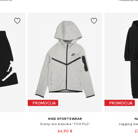
icu
Dodaj u košaricu
Dodaj 
PROMOCIJA
PROMOCIJA
NIKE SPORTSWEAR
N
e
Gornji dio trenirke 'TCH FLC'
Jogging ko
64,90 €
2