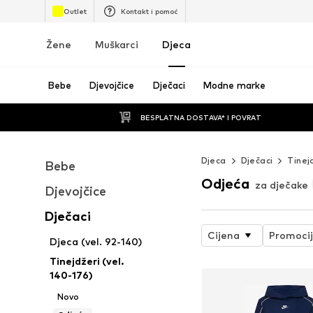
Outlet
Kontakt i pomoć
Žene
Muškarci
Djeca
Bebe
Djevojčice
Dječaci
Modne marke
BESPLATNA DOSTAVA* I POVRAT
Djeca
Dječaci
Tinej
Bebe
Odjeća
za dječake
Djevojčice
Dječaci
Cijena
Promoci
Djeca (vel. 92-140)
Tinejdžeri (vel.
140-176)
Novo