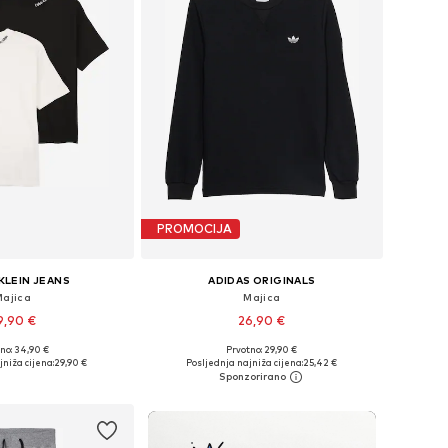
PROMOCIJA
KLEIN JEANS
ADIDAS ORIGINALS
Majica
Majica
9,90 €
26,90 €
no: 34,90 €
Prvotno: 29,90 €
u više veličina
Dostupne veličine: 128, 140, 152, 164, 170, 176
jniža cijena:
29,90 €
Posljednja najniža cijena:
25,42 €
u košaricu
Dodaj u košaricu