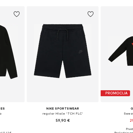
PROMOCIJA
IES
NIKE SPORTSWEAR
a
regular Hlače 'TCH FLC'
Sweat
59,90 €
2
Prvot
ičina
Dostupno u više veličina
Dostupno 
:
40,41 €
Posljednja na