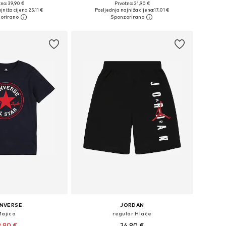
no: 39,90 €
Prvotno: 21,90 €
u više veličina
Dostupne veličine: 122-128, 134-140, 146-152, 158-164
jniža cijena:
25,11 €
Posljednja najniža cijena:
17,01 €
u košaricu
Dodaj u košaricu
NVERSE
JORDAN
Majica
regular Hlače
2,90 €
24,90 €