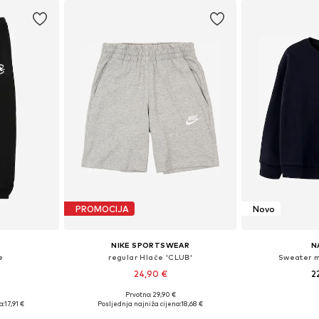
PROMOCIJA
Novo
NIKE SPORTSWEAR
N
e
regular Hlače 'CLUB'
Sweater m
24,90 €
2
Prvotno: 29,90 €
Dostupne veličine: 140-146, 152-158, 164-170, 176
Dostupne veličine: 128-138, 138-147, 147-158, 158-170
Dostupno 
a:
17,91 €
Posljednja najniža cijena:
18,68 €
icu
Dodaj u košaricu
Dodaj 