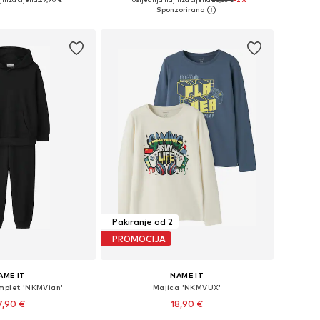
u košaricu
Dodaj u košaricu
Pakiranje od 2
PROMOCIJA
AME IT
NAME IT
mplet 'NKMVian'
Majica 'NKMVUX'
7,90 €
18,90 €