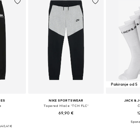
Pakiranje od 5
IES
NIKE SPORTSWEAR
JACK & 
e
Tapered Hlače 'TCH FLC'
Č
69,90 €
1
Dostupne veličine: 122-128, 134-140, 146-152, 158-164
Dostupno u više veličina
Dostupne veli
:
40,41 €
icu
Dodaj u košaricu
Dodaj 