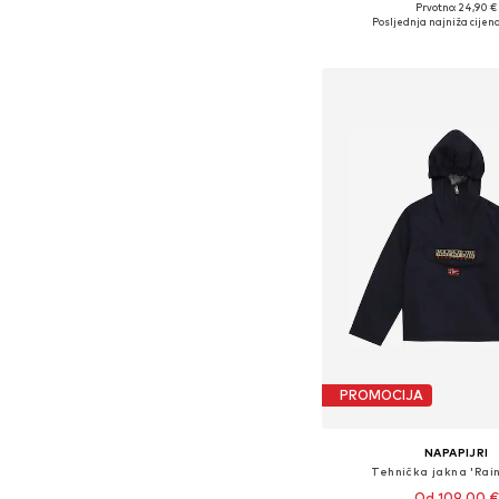
Prvotno: 24,90 €
Posljednja najniža cijena
Dodaj u košar
PROMOCIJA
NAPAPIJRI
Tehnička jakna 'Rain
Od 109,00 €