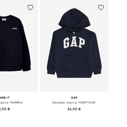
AME IT
GAP
ajica 'NKMRio'
Sweater majica 'HERITAGE'
2,90 €
34,90 €
u više veličina
Dostupno u više veličina
u košaricu
Dodaj u košaricu