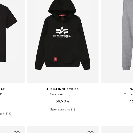
EAR
ALPHA INDUSTRIES
N
A'
Sweater majica
Tape
59,90 €
1
+
1
ičina
Dostupno u više veličina
Dostupno 
a:
14,31 €
icu
Dodaj u košaricu
Dodaj 