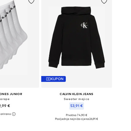
KUPON
JONES JUNIOR
CALVIN KLEIN JEANS
arape
Sweater majica
2,99 €
53,91 €
Prvotno: 74,90 €
čine: 33-37, 38-43
Dostupno u više veličina
Posljednja najniža cijena:
26,91 €
u košaricu
Dodaj u košaricu