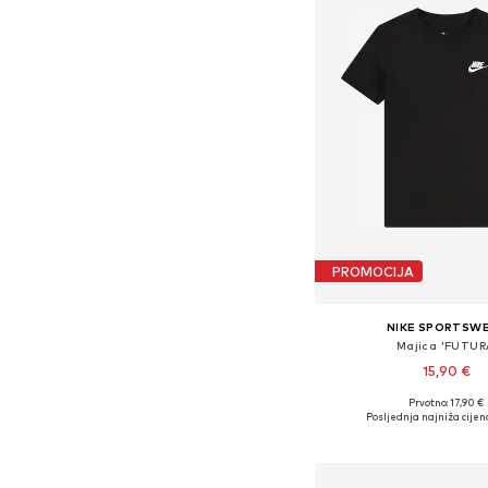
PROMOCIJA
NIKE SPORTSW
Majica 'FUTUR
15,90 €
+
8
Prvotno: 17,90 €
Dostupno u više vel
Posljednja najniža cijen
Dodaj u košar