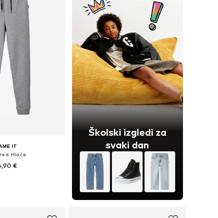
Školski izgledi za
svaki dan
AME IT
red Hlače
6,90 €
+
3
u više veličina
u košaricu