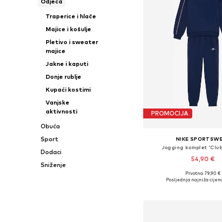
Odjeća
Traperice i hlače
Majice i košulje
Pletivo i sweater
majice
Jakne i kaputi
Donje rublje
Kupaći kostimi
Vanjske
aktivnosti
PROMOCIJA
Obuća
Sport
NIKE SPORTSW
Jogging komplet 'Club
Dodaci
54,90 €
Sniženje
Prvotno: 79,90 €
Posljednja najniža cijena
Dodaj u košar