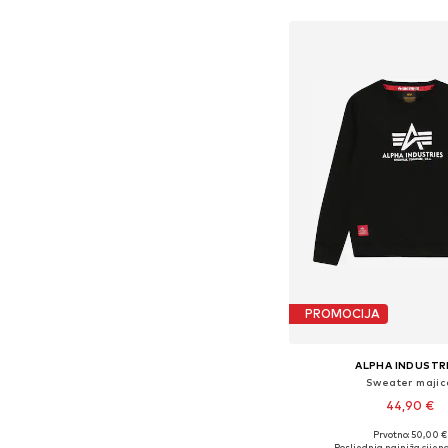
PROMOCIJA
ALPHA INDUSTR
Sweater majic
44,90 €
Prvotno: 50,00 €
Dostupno u više vel
Posljednja najniža cijena