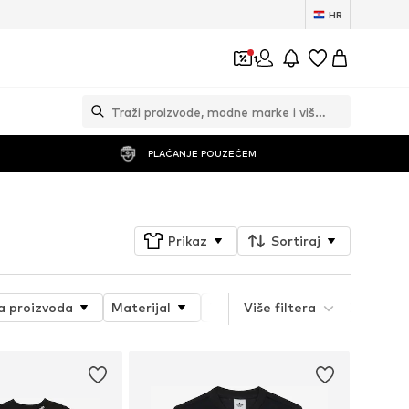
HR
1
PLAĆANJE POUZEĆEM
Prikaz
Sortiraj
ja proizvoda
Materijal
Tematski svijet
Više filtera
Detalji