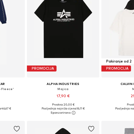
Pakiranje od 2
PROMOCIJA
PROMOCIJA
EAR
ALPHA INDUSTRIES
CALVIN 
 Fleece'
Majica
17,90 €
2
Prvotno: 20,00 €
Prvot
Dostupne veličine: 122-128, 140-146, 146-152, 158-164
Dostupno u više veličina
Dostupno 
:
46,67 €
Posljednja najniža cijena:
16,11 €
Posljednja na
icu
Dodaj u košaricu
Dodaj 