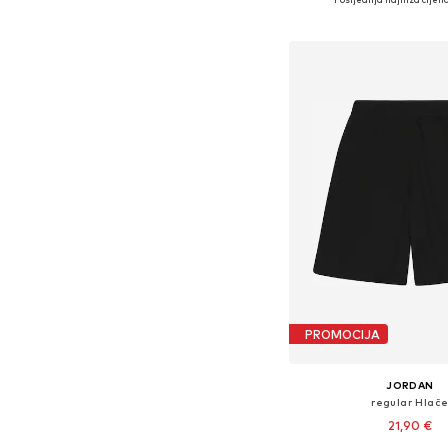
Dodaj u košar
PROMOCIJA
JORDAN
regular Hlač
21,90 €