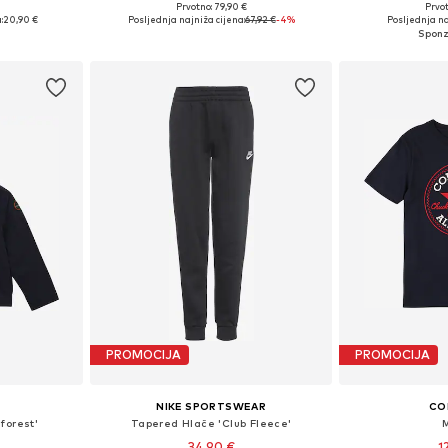
Prvotno: 79,90 €
Prvot
Dostupne veličine: 128-138, 138-147, 147-158, 158-170
Dostupno u više veličina
Dostupno 
:
20,90 €
Posljednja najniža cijena:
67,92 €
-4%
Posljednja na
icu
Dodaj u košaricu
Dodaj 
PROMOCIJA
PROMOCIJA
NIKE SPORTSWEAR
CO
forest'
Tapered Hlače 'Club Fleece'
34,90 €
1