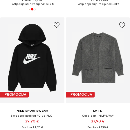
Prvotno: 29,99 €
Prvotno: 29,90 €
Posljednja najniža cijena:
17,84 €
Posljednja najniža cijena:
18,81 €
PROMOCIJA
PROMOCIJA
NIKE SPORTSWEAR
LMTD
Sweater majica 'Club FLC'
Kardigan 'NLFNAVA'
39,90 €
37,90 €
Prvotno: 44,90 €
Prvotno: 47,90 €