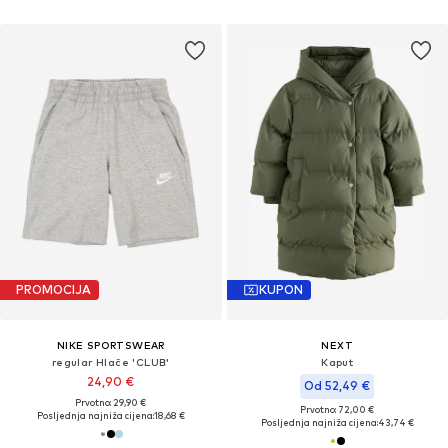
PROMOCIJA
KUPON
NIKE SPORTSWEAR
NEXT
regular Hlače 'CLUB'
Kaput
24,90 €
Od 52,49 €
Prvotno: 29,90 €
Prvotno: 72,00 €
Posljednja najniža cijena:
18,68 €
Posljednja najniža cijena:
43,74 €