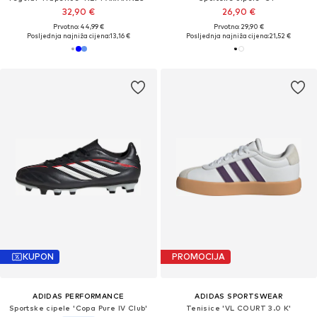
32,90 €
26,90 €
Prvotno: 44,99 €
Prvotno: 29,90 €
Posljednja najniža cijena:
13,16 €
Posljednja najniža cijena:
21,52 €
KUPON
PROMOCIJA
ADIDAS PERFORMANCE
ADIDAS SPORTSWEAR
Sportske cipele 'Copa Pure IV Club'
Tenisice 'VL COURT 3.0 K'