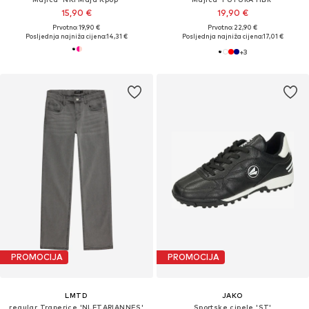
15,90 €
19,90 €
Prvotno: 19,90 €
Prvotno: 22,90 €
Posljednja najniža cijena:
14,31 €
Posljednja najniža cijena:
17,01 €
+
3
PROMOCIJA
PROMOCIJA
LMTD
JAKO
regular Traperice 'NLFTARIANNES'
Sportske cipele 'ST'