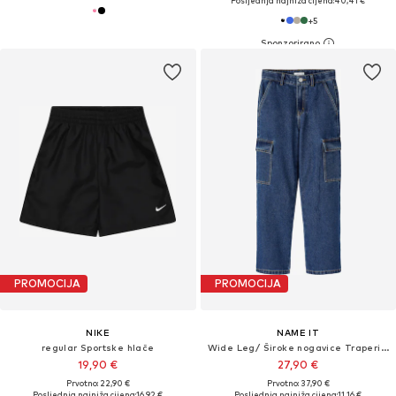
Posljednja najniža cijena:
40,41 €
+
5
PROMOCIJA
PROMOCIJA
NIKE
NAME IT
regular Sportske hlače
Wide Leg/ Široke nogavice Traperice 'Rose'
19,90 €
27,90 €
Prvotno: 22,90 €
Prvotno: 37,90 €
Posljednja najniža cijena:
16,92 €
Posljednja najniža cijena:
11,16 €