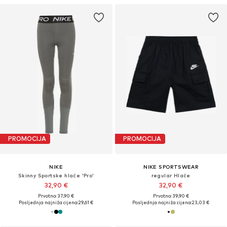
PROMOCIJA
PROMOCIJA
NIKE
NIKE SPORTSWEAR
Skinny Sportske hlače 'Pro'
regular Hlače
32,90 €
32,90 €
Prvotno: 37,90 €
Prvotno: 39,90 €
Posljednja najniža cijena:
29,61 €
Posljednja najniža cijena:
23,03 €