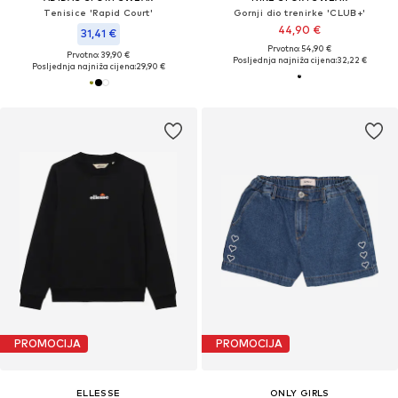
Tenisice 'Rapid Court'
Gornji dio trenirke 'CLUB+'
44,90 €
31,41 €
Prvotno: 54,90 €
Prvotno: 39,90 €
Posljednja najniža cijena:
32,22 €
Posljednja najniža cijena:
29,90 €
PROMOCIJA
PROMOCIJA
ELLESSE
ONLY GIRLS