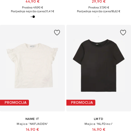
44,90 €
29,90 €
Prvotno: 49,90 €
Prvotno: 37,90 €
Posljednja najniža cijena:
31,41 €
Posljednja najniža cijena:
18,62 €
PROMOCIJA
PROMOCIJA
NAME IT
LMTD
Majica 'NKFJADEN'
Majica 'NLFDinci'
14,90 €
14,90 €