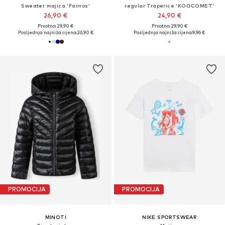
Sweater majica 'Fairros'
regular Traperice 'KOGCOMET'
26,90 €
24,90 €
Prvotno: 29,90 €
Prvotno: 29,90 €
Posljednja najniža cijena:
26,90 €
Posljednja najniža cijena:
9,96 €
PROMOCIJA
PROMOCIJA
MINOTI
NIKE SPORTSWEAR