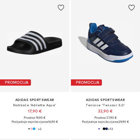
PROMOCIJA
PROMOCIJA
ADIDAS SPORTSWEAR
ADIDAS SPORTSWEAR
Natikače 'Adilette Aqua'
Tenisice 'Tensaur 3.0'
17,90 €
32,90 €
Prvotno: 19,90 €
Prvotno: 37,90 €
Posljednja najniža cijena:
16,90 €
Posljednja najniža cijena:
29,90 €
+
2
+
12