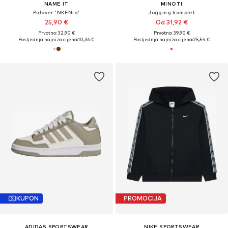
NAME IT
MINOTI
Pulover 'NKFNia'
Jogging komplet
25,90 €
Od 31,92 €
Prvotno: 32,90 €
Prvotno: 39,90 €
Posljednja najniža cijena:
10,36 €
Posljednja najniža cijena:
25,54 €
KUPON
PROMOCIJA
ADIDAS SPORTSWEAR
NIKE SPORTSWEAR