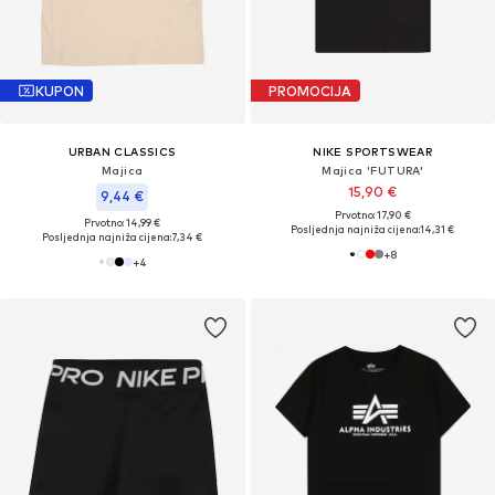
KUPON
PROMOCIJA
URBAN CLASSICS
NIKE SPORTSWEAR
Majica
Majica 'FUTURA'
15,90 €
9,44 €
Prvotno: 17,90 €
Prvotno: 14,99 €
Posljednja najniža cijena:
14,31 €
Posljednja najniža cijena:
7,34 €
+
8
+
4