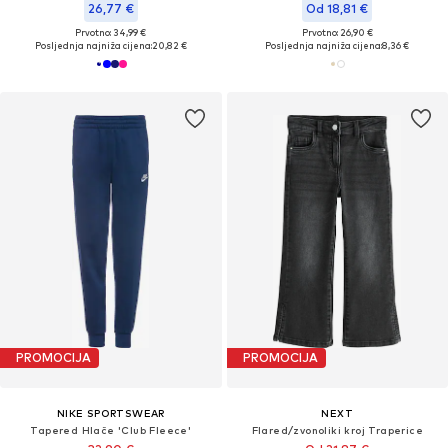
26,77 €
Od 18,81 €
Prvotno: 34,99 €
Prvotno: 26,90 €
Posljednja najniža cijena:
20,82 €
Posljednja najniža cijena:
8,36 €
PROMOCIJA
PROMOCIJA
NIKE SPORTSWEAR
NEXT
Tapered Hlače 'Club Fleece'
Flared/zvonoliki kroj Traperice