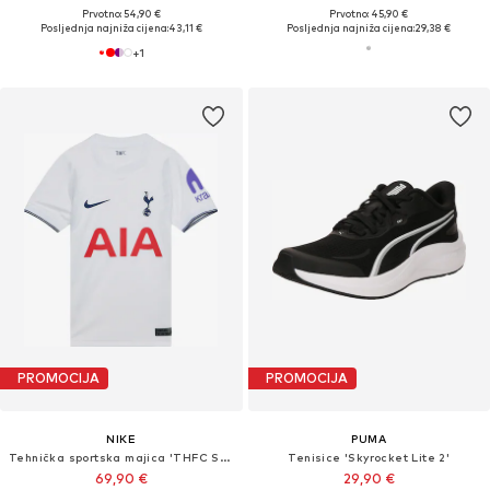
Prvotno: 54,90 €
Prvotno: 45,90 €
Posljednja najniža cijena:
43,11 €
Posljednja najniža cijena:
29,38 €
+
1
PROMOCIJA
PROMOCIJA
NIKE
PUMA
Tehnička sportska majica 'THFC STAD HM'
Tenisice 'Skyrocket Lite 2'
69,90 €
29,90 €