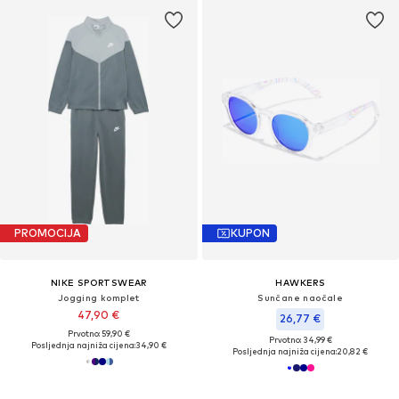
PROMOCIJA
KUPON
NIKE SPORTSWEAR
HAWKERS
Jogging komplet
Sunčane naočale
47,90 €
26,77 €
Prvotno: 59,90 €
Prvotno: 34,99 €
Posljednja najniža cijena:
34,90 €
Posljednja najniža cijena:
20,82 €