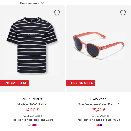
PROMOCIJA
PROMOCIJA
ONLY GIRLS
HAWKERS
Majica 'KOGHelle'
Sunčane naočale 'Belair'
14,90 €
25,49 €
Prvotno: 16,90 €
Prvotno: 29,99 €
Posljednja najniža cijena:
5,96 €
Posljednja najniža cijena:
17,84 €