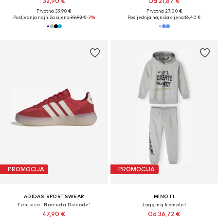
32,90 €
Od 21,87 €
Prvotno: 39,90 €
Prvotno: 27,00 €
Posljednja najniža cijena:
33,92 €
-3%
Posljednja najniža cijena:
16,40 €
PROMOCIJA
PROMOCIJA
ADIDAS SPORTSWEAR
MINOTI
Tenisice 'Barreda Decode'
Jogging komplet
47,90 €
Od 36,72 €