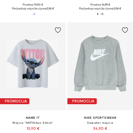
Prvotno: 19,90 €
Prvotno: 16,99 €
Posljednja najniža cijena:
5,96 €
Posljednja najniža cijena:
5,96 €
PROMOCIJA
PROMOCIJA
NAME IT
NIKE SPORTSWEAR
Majica 'NKFNibus Stitch'
Sweater majica
13,90 €
34,90 €