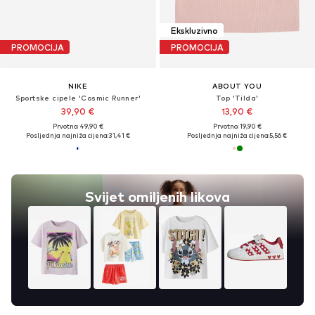
Ekskluzivno
PROMOCIJA
PROMOCIJA
NIKE
ABOUT YOU
Sportske cipele 'Cosmic Runner'
Top 'Tilda'
39,90 €
13,90 €
Prvotno: 49,90 €
Prvotno: 19,90 €
Posljednja najniža cijena:
31,41 €
Posljednja najniža cijena:
5,56 €
Svijet omiljenih likova