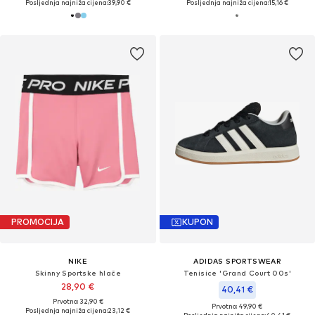
Posljednja najniža cijena:
39,90 €
Posljednja najniža cijena:
15,16 €
PROMOCIJA
KUPON
NIKE
ADIDAS SPORTSWEAR
Skinny Sportske hlače
Tenisice 'Grand Court 00s'
28,90 €
40,41 €
Prvotno: 32,90 €
Prvotno: 49,90 €
Posljednja najniža cijena:
23,12 €