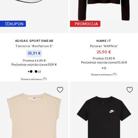
KUPON
PROMOCIJA
ADIDAS SPORTSWEAR
NAME IT
Tenisice 'Runfalcon 5'
Pulover 'NKFNia'
25,90 €
35,91 €
Prvotno: 32,90 €
Prvotno: 44,90 €
Posljednja najniža cijena:
10,36 €
Posljednja najniža cijena:
35,91 €
+
3