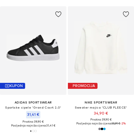
KUPON
PROMOCIJA
ADIDAS SPORTSWEAR
NIKE SPORTSWEAR
Sportske cipele 'Grand Court 2.0'
Sweater majica 'CLUB FLEECE'
34,90 €
31,41 €
Prvotno: 39,90 €
Prvotno: 39,90 €
Posljednja najniža cijena:
35,91 €
-2%
Posljednja najniža cijena:
31,41 €