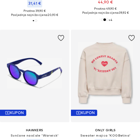
44,90 €
31,41 €
Prvotno: 49,90 €
Prvotno: 39,90 €
Posljednja najniža cijena:
39,92 €
Posljednja najniža cijena:
20,93 €
+
4
KUPON
KUPON
HAWKERS
ONLY GIRLS
Sunčane naočale 'Warwick'
Sweater majica 'KOGBetina'