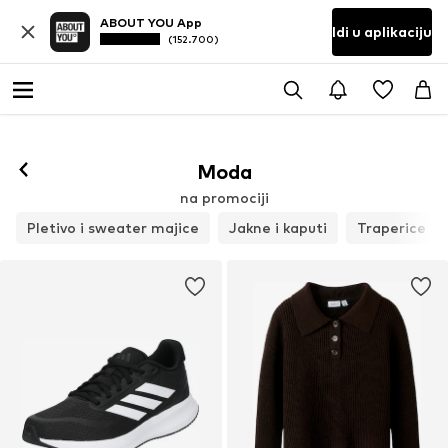
ABOUT YOU App
Idi u aplikaciju
(152.700)
Moda
na promociji
Pletivo i sweater majice
Jakne i kaputi
Traperice i 