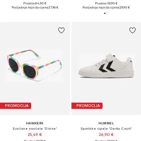
Prvotno: 84,90 €
Prvotno: 39,90 €
Posljednja najniža cijena:
27,96 €
Posljednja najniža cijena:
29,90 €
PROMOCIJA
PROMOCIJA
HAWKERS
HUMMEL
Sunčane naočale 'Divine'
Sportske cipele 'Derby Court'
25,49 €
26,90 €