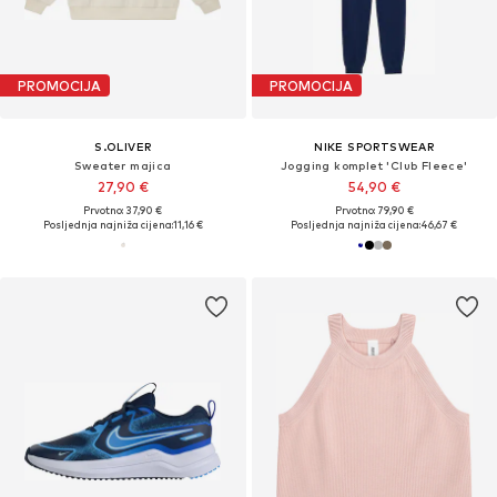
PROMOCIJA
PROMOCIJA
S.OLIVER
NIKE SPORTSWEAR
Sweater majica
Jogging komplet 'Club Fleece'
27,90 €
54,90 €
Prvotno: 37,90 €
Prvotno: 79,90 €
Posljednja najniža cijena:
11,16 €
Posljednja najniža cijena:
46,67 €