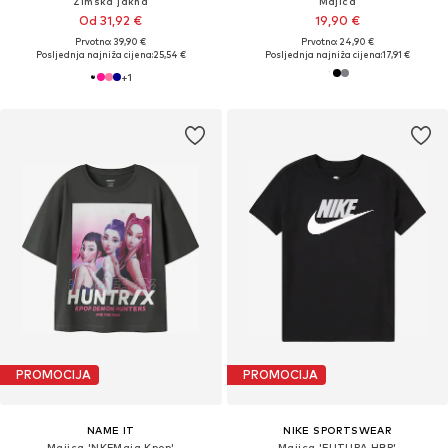
Zimska jakna
Majica
Od 31,92 €
19,90 €
Prvotno: 39,90 €
Prvotno: 24,90 €
Posljednja najniža cijena:
25,54 €
Posljednja najniža cijena:
17,91 €
+
1
PROMOCIJA
PROMOCIJA
NAME IT
NIKE SPORTSWEAR
Majica 'NKFMaja Kpop'
Majica 'FUTURA HBR'