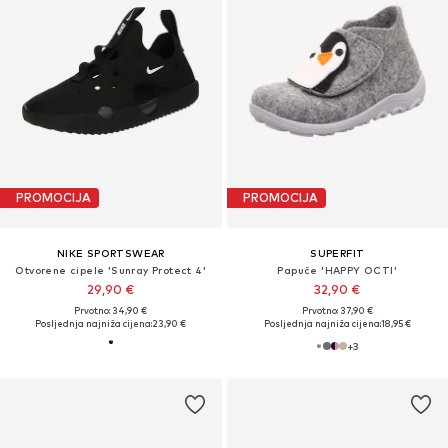
PROMOCIJA
PROMOCIJA
NIKE SPORTSWEAR
SUPERFIT
Otvorene cipele 'Sunray Protect 4'
Papuče 'HAPPY OCTI'
29,90 €
32,90 €
Prvotno: 34,90 €
Prvotno: 37,90 €
Posljednja najniža cijena:
23,90 €
Posljednja najniža cijena:
18,95 €
+
3