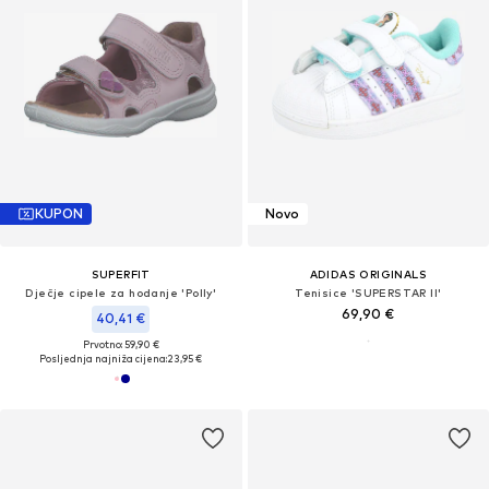
KUPON
Novo
SUPERFIT
ADIDAS ORIGINALS
Dječje cipele za hodanje 'Polly'
Tenisice 'SUPERSTAR II'
69,90 €
40,41 €
Prvotno: 59,90 €
Posljednja najniža cijena:
23,95 €