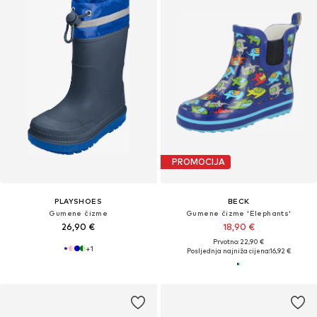
PROMOCIJA
PLAYSHOES
BECK
Gumene čizme
Gumene čizme 'Elephants'
26,90 €
18,90 €
Prvotno: 22,90 €
+
1
Posljednja najniža cijena:
16,92 €