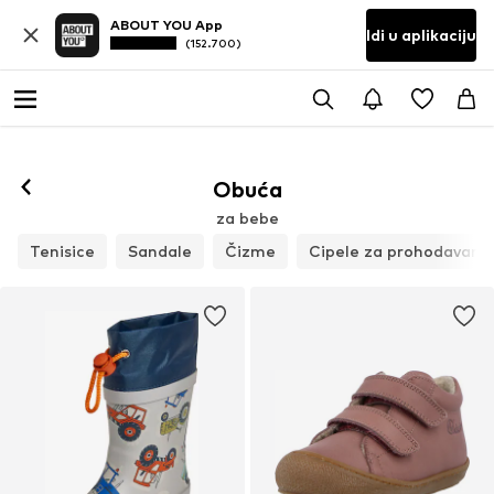
ABOUT YOU App
Idi u aplikaciju
(152.700)
Obuća
za bebe
Tenisice
Sandale
Čizme
Cipele za prohodavanj