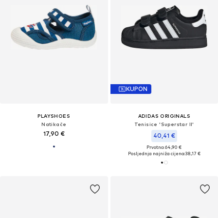
KUPON
PLAYSHOES
ADIDAS ORIGINALS
Natikače
Tenisice 'Superstar II'
17,90 €
40,41 €
Prvotno: 64,90 €
Posljednja najniža cijena:
38,17 €