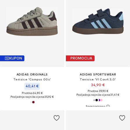
KUPON
PROMOCIJA
ADIDAS ORIGINALS
ADIDAS SPORTSWEAR
Tenisice 'Campus 00s'
Tenisice 'Vl Court 3.0'
34,90 €
40,41 €
Prvotno: 39,90 €
Prvotno: 64,90 €
Posljednja najniža cijena:
31,41 €
Posljednja najniža cijena:
35,92 €