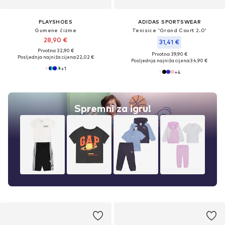
PLAYSHOES
ADIDAS SPORTSWEAR
Gumene čizme
Tenisice 'Grand Court 2.0'
28,90 €
31,41 €
Prvotno: 32,90 €
Prvotno: 39,90 €
Posljednja najniža cijena:
22,02 €
Posljednja najniža cijena:
34,90 €
+
1
+
4
Spremni za igru!