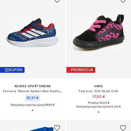
KUPON
PROMOCIJA
ADIDAS SPORTSWEAR
VANS
Tenisice 'Marvel Spider-Man Runfalcon 6'
Tenisice 'Old Skool Crib'
17,50 €
35,91 €
Prvotno: 35,00 €
Posljednja najniža cijena:
39,90 €
Posljednja najniža cijena:
14,00 €