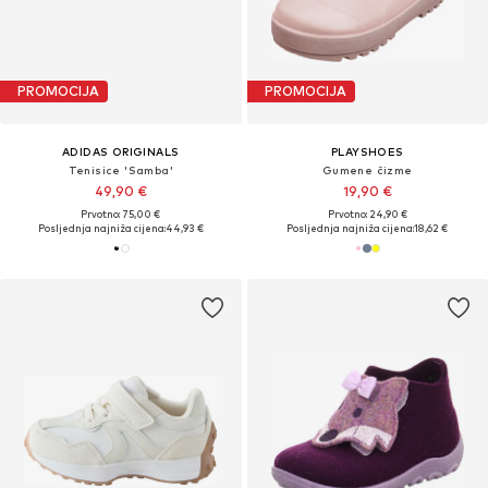
PROMOCIJA
PROMOCIJA
ADIDAS ORIGINALS
PLAYSHOES
Tenisice 'Samba'
Gumene čizme
49,90 €
19,90 €
Prvotno: 75,00 €
Prvotno: 24,90 €
Posljednja najniža cijena:
44,93 €
Posljednja najniža cijena:
18,62 €