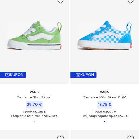
KUPON
KUPON
VANS
VANS
Tenisice 'Knu Skool'
Tenisice 'Old Skool Crib'
29,70 €
15,75 €
Prvotno: 55,00 €
Prvotno: 35,00 €
Posljednja najniža cijena:
19,80 €
Posljednja najniža cijena:
12,25 €