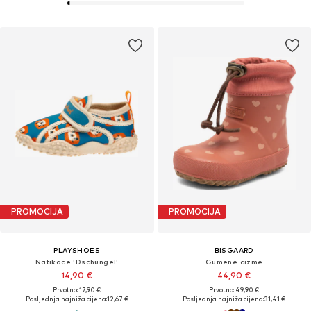
PROMOCIJA
PROMOCIJA
PLAYSHOES
BISGAARD
Natikače 'Dschungel'
Gumene čizme
14,90 €
44,90 €
Prvotno: 17,90 €
Prvotno: 49,90 €
Posljednja najniža cijena:
12,67 €
Posljednja najniža cijena:
31,41 €