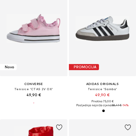
Novo
PROMOCIJA
CONVERSE
ADIDAS ORIGINALS
Tenisice 'CTAS 2V OX'
Tenisice 'Samba'
49,90 €
49,90 €
Prvotno: 75,00 €
Posljednja najniža cijena:
58,41 €
-14%