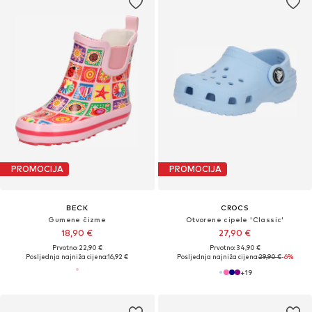
PROMOCIJA
PROMOCIJA
BECK
CROCS
Gumene čizme
Otvorene cipele 'Classic'
18,90 €
27,90 €
Prvotno: 22,90 €
Prvotno: 34,90 €
Posljednja najniža cijena:
16,92 €
Posljednja najniža cijena:
29,90 €
-6%
+
19