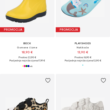
PROMOCIJA
PROMOCIJA
BECK
PLAYSHOES
Gumene čizme
Natikače
18,90 €
13,90 €
Prvotno: 22,90 €
Prvotno: 16,90 €
Posljednja najniža cijena:
17,91 €
Posljednja najniža cijena:
12,90 €
+
4