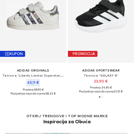
KUPON
PROMOCIJA
ADIDAS ORIGINALS
ADIDAS SPORTSWEAR
Tenisice 'Liberty London Superstar II'
Tenisice 'GALAXY 8'
23,90 €
43,11 €
Prvotno: 34,90 €
Prvotno: 69,90 €
Posljednja najniža cijena:
21,51 €
Posljednja najniža cijena:
38,32 €
OTKRIJ TRENDOVE I TOP MODNE MARKE
Inspiracija za Obuća