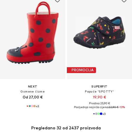
PROMOCIJA
NEXT
SUPERFIT
Gumene čizme
Papuče 'SPOTTY'
Od 27,00 €
19,90 €
Prvotno: 25,90 €
+
3
Posljednja najniža cijena:
22,90 €
-13%
+
3
Pregledano 32 od 2437 proizvoda