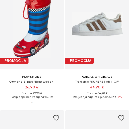
PROMOCIJA
PROMOCIJA
PLAYSHOES
ADIDAS ORIGINALS
Gumene čizme 'Rennwagen'
Tenisice 'SUPERSTAR II CF'
26,90 €
44,90 €
Prvotno: 29,90 €
Prvotno: 64,90 €
Posljednja najniža cijena:
18,81 €
Posljednja najniža cijena:
46,32 €
-3%