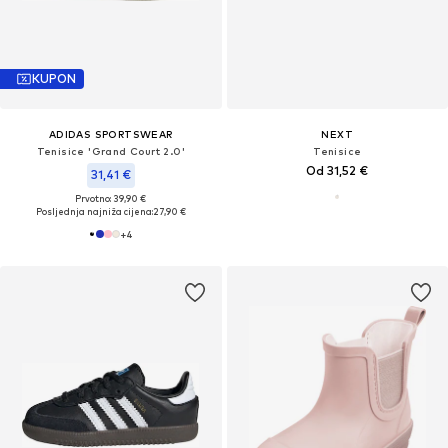
KUPON
ADIDAS SPORTSWEAR
NEXT
Tenisice 'Grand Court 2.0'
Tenisice
Od 31,52 €
31,41 €
Prvotno: 39,90 €
Posljednja najniža cijena:
27,90 €
+
4