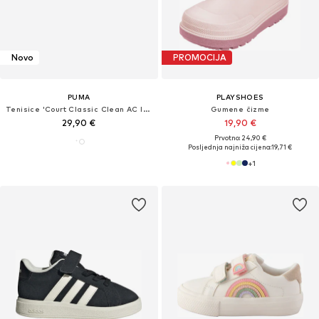
Novo
PROMOCIJA
PUMA
PLAYSHOES
Tenisice 'Court Classic Clean AC Inf'
Gumene čizme
29,90 €
19,90 €
Prvotno: 24,90 €
Posljednja najniža cijena:
19,71 €
+
1