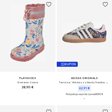
KUPON
PLAYSHOES
ADIDAS ORIGINALS
Gumene čizme
Tenisice 'Adidas x Liberty Samba OG'
28,90 €
62,91 €
Posljednja najniža cijena:
69,90 €