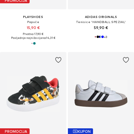
PROMOCIJA
PLAYSHOES
ADIDAS ORIGINALS
Papuče
Tenisice 'HANDBALL SPEZIAL'
15,90 €
59,90 €
Prvotno: 17,90 €
+
3
Posljednja najniža cijena:
14,31 €
PROMOCIJA
KUPON