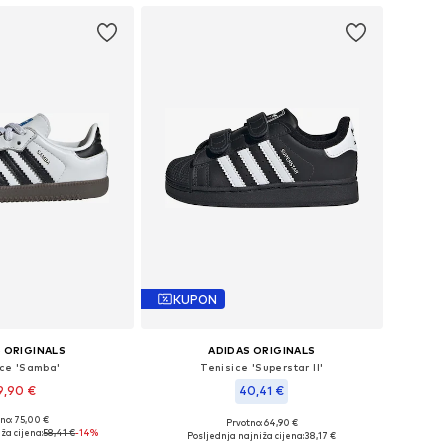
KUPON
 ORIGINALS
ADIDAS ORIGINALS
ice 'Samba'
Tenisice 'Superstar II'
9,90 €
40,41 €
no: 75,00 €
Prvotno: 64,90 €
u više veličina
Dostupno u više veličina
ža cijena:
58,41 €
-14%
Posljednja najniža cijena:
38,17 €