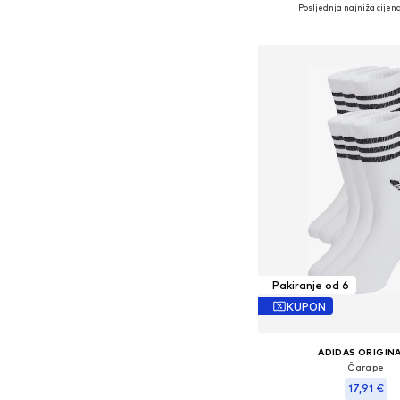
Dostupno u više vel
Posljednja najniža cijena
Dodaj u košar
Pakiranje od 6
KUPON
ADIDAS ORIGIN
Čarape
17,91 €