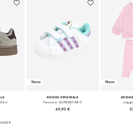
Novo
Novo
ALS
ADIDAS ORIGINALS
ADIDAS
 00s'
Tenisice 'SUPERSTAR II'
Joggi
69,90 €
3
Dostupno u više veličina
Dostupno 
 21, 22, 23
:
35,92 €
Dodaj u košaricu
Dodaj 
icu