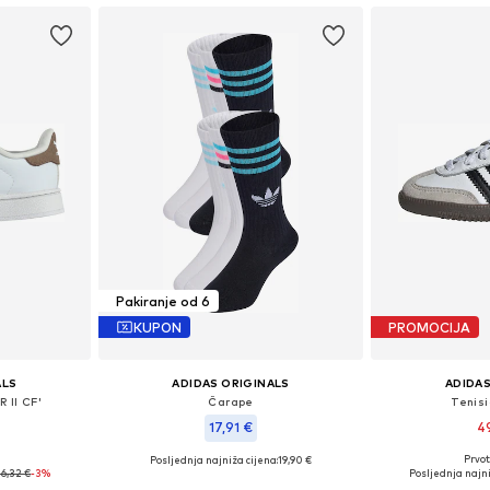
Pakiranje od 6
KUPON
PROMOCIJA
ALS
ADIDAS ORIGINALS
ADIDAS
 II CF'
Čarape
Tenis
17,91 €
4
Prvot
Posljednja najniža cijena:
+
3
19,90 €
ičina
Dostupno 
Dostupno u više veličina
6,32 €
-3%
Posljednja najni