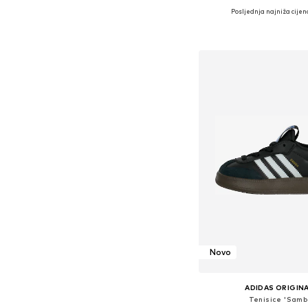
Posljednja najniža cijen
+
3
Dostupno u više vel
Dodaj u košar
Novo
ADIDAS ORIGIN
Tenisice 'Samb