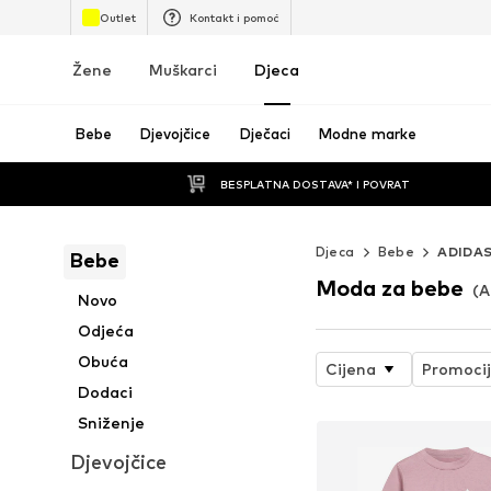
Outlet
Kontakt i pomoć
Žene
Muškarci
Djeca
Bebe
Djevojčice
Dječaci
Modne marke
BESPLATNA DOSTAVA* I POVRAT
Djeca
Bebe
ADIDAS
Bebe
Moda za bebe
(A
Novo
Odjeća
Obuća
Cijena
Promoci
Dodaci
Sniženje
Djevojčice