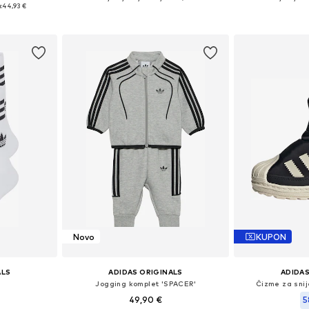
ičina
Dostupno u više veličina
Dostupno 
:
44,93 €
icu
Dodaj u košaricu
Dodaj 
Novo
KUPON
ALS
ADIDAS ORIGINALS
ADIDAS
Jogging komplet 'SPACER'
Čizme za snij
49,90 €
5