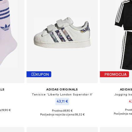
KUPON
PROMOCIJA
ALS
ADIDAS ORIGINALS
ADIDAS
Tenisice 'Liberty London Superstar II'
Jogging ko
43,11 €
4
Prvot
a:
19,90 €
Prvotno: 69,90 €
Dostupno 
ičina
Dostupno u više veličina
Posljednja na
Posljednja najniža cijena:
38,32 €
Dodaj 
icu
Dodaj u košaricu