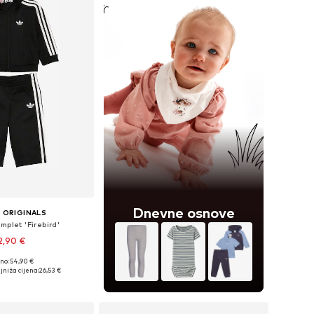
Dnevne osnove
 ORIGINALS
mplet 'Firebird'
2,90 €
+
2
no: 54,90 €
u više veličina
jniža cijena:
26,53 €
u košaricu