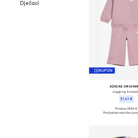
Dječaci
KUPON
ADIDAS ORIGIN
Jogging kompl
31,41 €
Prvotno: 39,90 €
Dostupno u više vel
Posljednja najniža cijena
Dodaj u košar