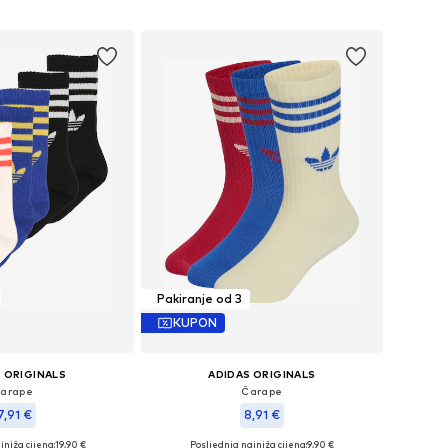
u košaricu
Dodaj u košaricu
Pakiranje od 3
KUPON
 ORIGINALS
ADIDAS ORIGINALS
arape
Čarape
7,91 €
8,91 €
jniža cijena:
+
3
19,90 €
Posljednja najniža cijena:
9,90 €