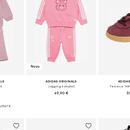
Novo
ALS
ADIDAS ORIGINALS
ADIDAS
et
Jogging komplet
Tenisice 'H
49,90 €
5
Dostupno u više veličina
Dostupno 
ičina
:
29,67 €
Dodaj u košaricu
Dodaj 
icu