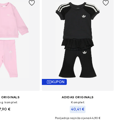
KUPON
 ORIGINALS
ADIDAS ORIGINALS
ng komplet
Komplet
7,90 €
40,41 €
Posljednja najniža cijena:
44,90 €
u više veličina
Dostupno u više veličina
u košaricu
Dodaj u košaricu