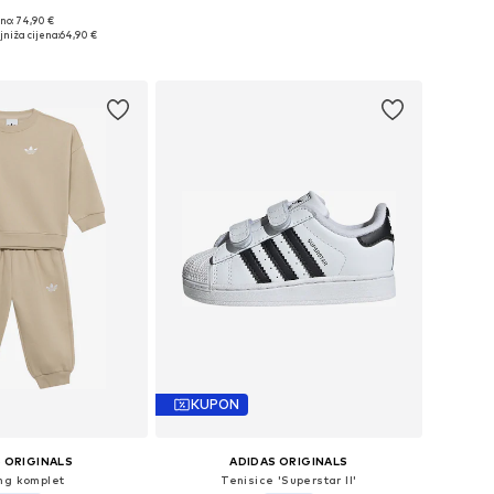
no: 74,90 €
Dostupno u više veličina
u više veličina
niža cijena:
64,90 €
Dodaj u košaricu
u košaricu
KUPON
 ORIGINALS
ADIDAS ORIGINALS
ng komplet
Tenisice 'Superstar II'