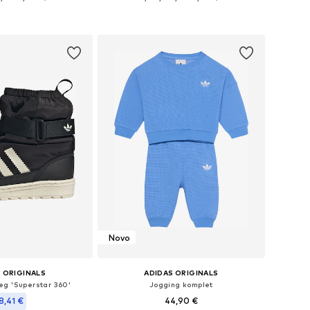
u više veličina
Dostupne veličine: 16-17, 19-22, 22-24, 25-27
u košaricu
Dodaj u košaricu
Novo
 ORIGINALS
ADIDAS ORIGINALS
eg 'Superstar 360'
Jogging komplet
8,41 €
44,90 €