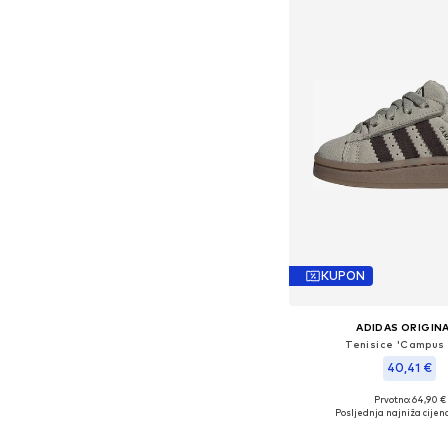
KUPON
ADIDAS ORIGIN
Tenisice 'Campus
40,41 €
Prvotno: 64,90 €
Dostupne veličine: 19, 20,
Posljednja najniža cijena
Dodaj u košar