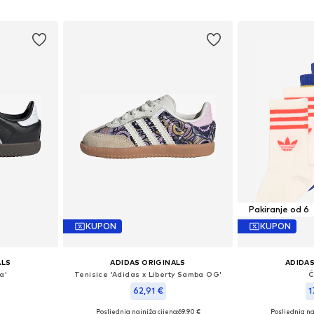
icu
Dodaj 
Dodaj u košaricu
Pakiranje od 6
KUPON
KUPON
ALS
ADIDAS ORIGINALS
ADIDAS
a'
Tenisice 'Adidas x Liberty Samba OG'
Č
62,91 €
1
Posljednja najniža cijena:
69,90 €
Posljednja na