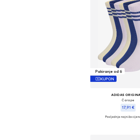
Pakiranje od 6
KUPON
ADIDAS ORIGIN
Čarape
17,91 €
Posljednja najniža cijen
+
3
Dostupno u više vel
Dodaj u košar