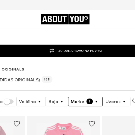
ABOUT
YOU
30 DANA PRAVO NA POVRAT
 ORIGINALS
DIDAS ORIGINALS)
165
ja
Veličina
Boja
Marke
Uzorak
1