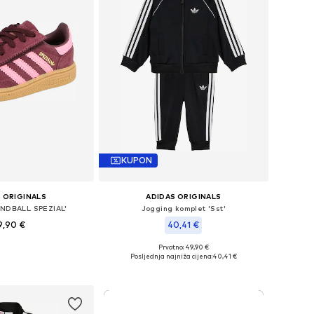
KUPON
 ORIGINALS
ADIDAS ORIGINALS
ANDBALL SPEZIAL'
Jogging komplet 'Sst'
9,90 €
40,41 €
+
3
+
4
Prvotno: 49,90 €
u više veličina
Dostupne veličine: 62, 68, 74, 80, 86, 104
Posljednja najniža cijena:
40,41 €
u košaricu
Dodaj u košaricu