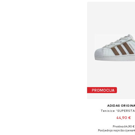
PROMOCIJA
ADIDAS ORIGIN
Tenisice 'SUPERSTAR
44,90 €
Prvotno: 64,90 €
Dostupno u više vel
Posljednja najniža cijena:
4