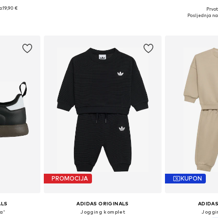
a:
19,90 €
Prvot
Dostupno u više veličina
ičina
Dostupno 
Posljednja naj
Dodaj u košaricu
icu
Dodaj 
PROMOCIJA
KUPON
ALS
ADIDAS ORIGINALS
ADIDAS
a'
Jogging komplet
Joggi