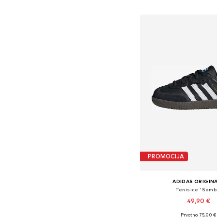
Dodaj u košar
PROMOCIJA
ADIDAS ORIGIN
Tenisice 'Samb
49,90 €
Prvotno: 75,00 €